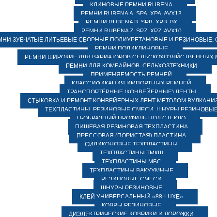
КЛИНОВЫЕ РЕМНИ RUBENA
РЕМНИ RUBENA А, SPA, XPA, AVX13
РЕМНИ RUBENA В, SPВ, ХPВ, ВХ
РЕМНИ RUBENA Z, SPZ, XPZ, AVX10
МНИ ЗУБЧАТЫЕ ЛИТЬЕВЫЕ СБОРНЫЕ ПОЛИУРЕТАНОВЫЕ И РЕЗИНОВЫЕ, 
РЕМНИ ПОЛИКЛИНОВЫЕ
РЕМНИ ШИРОКИЕ ДЛЯ ВАРИАТОРОВ СЕЛЬСКОХОЗЯЙСТВЕННЫХ
РЕМНИ ДЛЯ КОМБАЙНОВ, СЕЛЬХОЗТЕХНИКИ
ПРИМЕНЯЕМОСТЬ РЕМНЕЙ
КЛАССИФИКАЦИЯ ИМПОРТНЫХ РЕМНЕЙ
ТРАНСПОРТЁРНЫЕ (КОНВЕЙЕРНЫЕ) ЛЕНТЫ
СТЫКОВКА И РЕМОНТ КОНВЕЙЕРНЫХ ЛЕНТ МЕТОДОМ ВУЛКАНИ
ТЕХПЛАСТИНЫ, РЕЗИНОВЫЕ СМЕСИ, ШНУРЫ РЕЗИНОВЫ
П-ОБРАЗНЫЙ ПРОФИЛЬ ПОД СТЕКЛО
ПИЩЕВАЯ РЕЗИНОВАЯ ТЕХПЛАСТИНА
ПРЕССОВАЯ (ПОРИСТАЯ) ПЛАСТИНА
СИЛИКОНОВЫЕ ТЕХПЛАСТИНЫ
ТЕХПЛАСТИНЫ ТМКЩ
ТЕХПЛАСТИНЫ МБС
ТЕХПЛАСТИНЫ ВАКУУМНЫЕ
РЕЗИНОВЫЕ СМЕСИ
ШНУРЫ РЕЗИНОВЫЕ
КЛЕЙ УНИВЕРСАЛЬНЫЙ «88-LUXE»
КОВРЫ РЕЗИНОВЫЕ
ДИЭЛЕКТРИЧЕСКИЕ КОВРИКИ И ДОРОЖКИ