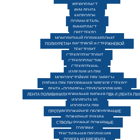
ФТОРОПЛАСТ
ФУМ ЛЕНТА
КАПРОЛОН
ПОЛИАЦЕТАЛЬ
ВИНИПЛАСТ
ОРГСТЕКЛО
МОНОЛИТНЫЙ ПОЛИКАРБОНАТ
ПОЛИУРЕТАН ЛИСТОВОЙ И СТЕРЖНЕВОЙ
ТЕКСТОЛИТ
СТЕКЛОТЕКСТОЛИТ
СТЕКЛОПЛАСТИК
СТЕКЛОТКАНЬ
ИЗДЕЛИЯ ИЗ ПВХ
МОРОЗОСТОЙКИЕ ПВХ ЗАВЕСЫ
ПЛЁНКА ПВХ ПРОЗРАЧНАЯ “МЯГКОЕ СТЕКЛО”
ЛЕНТА «ПОЛИЛЕН» (ТРУБОИЗОЛЯЦИЯ)
ЛЕНТА ПОЛИВИНИЛХЛОРИДНАЯ ЛИПКАЯ ПВХ-Л (ЛЕНТА ПИ
ИЗОЛЕНТА ХБ
ИЗОЛЕНТА ПВХ
ПРОТИВОПОЖАРНОЕ ОБОРУДОВАНИЕ
ПОЖАРНЫЕ РУКАВА
СТВОЛЫ РУЧНЫЕ ПОЖАРНЫЕ
ГОЛОВКИ
ТЕКСТИЛЬНАЯ ПРОДУКЦИЯ
ПОЛОГА ИЗ БРЕЗЕНТА