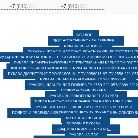
+
7
(
8
4
6
)
3
1
2
+
7
(
8
4
6
)
3
1
2
КАТАЛОГ
РЕЗИНОТЕХНИЧЕСКИЕ ИЗДЕЛИЯ
РУКАВА РЕЗИНОВЫЕ
РУКАВА (ШЛАНГИ) НАПОРНО-ВСАСЫВАЮЩИЕ ГОСТ 5398-7
РУКАВА (ШЛАНГИ) НАПОРНЫЕ С НИТЯНЫМ УСИЛЕНИЕМ ГОСТ 10362-76 (ГО
РУКАВА (ШЛАНГИ) НАПОРНЫЕ С ТЕКСТИЛЬНЫМ КАРКАСОМ ГОСТ 1
КИСЛОРОДНЫЕ И ПРОПАНОВЫЕ РУКАВА ДЛЯ ГАЗОВОЙ СВАРКИ ГОСТ
РУКАВА ДЮРИТОВЫЕ ПРОКЛАДОЧНЫЕ ТУ 0056016-87, ТУ 2556-221-057
РУКАВА (ШЛАНГИ) НАПОРНЫЕ ТУ 38-105998-91
РУКАВА, ШЛАНГИ ДЛЯ ПОЛИВА ТУ 2559-223-05788889-2012
СИЛИКОНОВЫЕ РУКАВА
РУКАВА ВЫСОКОГО ДАВЛЕНИЯ (РВД)
РУКАВ ВЫСОКОГО ДАВЛЕНИЯ DIN EN 853 1SN И 2SN
РУКАВ ВЫСОКОГО ДАВЛЕНИЯ DIN EN 856 4SH И 4SP
ПОДБОР И РЕАЛИЗАЦИЯ ГИДРАВЛИЧЕСКИХ РУКАВОВ ВЫСОКОГО 
ФИТИНГИ ДЛЯ РВД
БУРОВЫЕ РУКАВА
ПРАВИЛА ПРИМЕНЕНИЯ РВД
РУКАВА ИЗ ПВХ