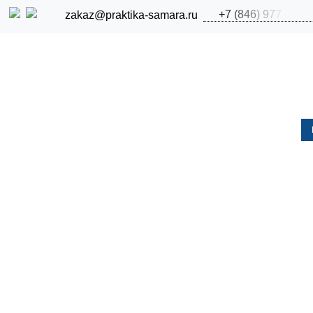
+
7
(
8
4
6
)
9
7
7
zakaz@praktika-samara.ru