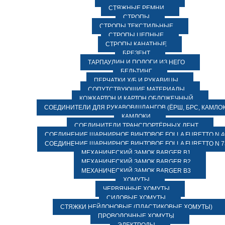
СТЯЖНЫЕ РЕМНИ
СТРОПЫ
СТРОПЫ ТЕКСТИЛЬНЫЕ
СТРОПЫ ЦЕПНЫЕ
СТРОПЫ КАНАТНЫЕ
БРЕЗЕНТ
ТАРПАУЛИН И ПОЛОГИ ИЗ НЕГО
БЕЛЬТИНГ
ПЕРЧАТКИ Х/Б И РУКАВИЦЫ
СОПУТСТВУЮЩИЕ МАТЕРИАЛЫ
КОЖКАРТОН И КАРТОН ОБЛОЖЕЧНЫЙ
СОЕДИНИТЕЛИ ДЛЯ РУКАВОВ/ШЛАНГОВ (ЁРШ, БРС, КАМЛОК
КАМЛОКИ
СОЕДИНИТЕЛИ ТРАНСПОРТЁРНЫХ ЛЕНТ
СОЕДИНЕНИЕ ШАРНИРНОЕ ВИНТОВОЕ FOLLA FURETTO N 4
СОЕДИНЕНИЕ ШАРНИРНОЕ ВИНТОВОЕ FOLLA FURETTO N 7
МЕХАНИЧЕСКИЙ ЗАМОК BARGER B1
МЕХАНИЧЕСКИЙ ЗАМОК BARGER B2
МЕХАНИЧЕСКИЙ ЗАМОК BARGER B3
ХОМУТЫ
ЧЕРВЯЧНЫЕ ХОМУТЫ
СИЛОВЫЕ ХОМУТЫ
СТЯЖКИ НЕЙЛОНОВЫЕ (ПЛАСТИКОВЫЕ ХОМУТЫ)
ПРОВОЛОЧНЫЕ ХОМУТЫ