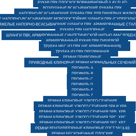
РУКАВ ПВХ ПЛОСКОСВОРАЧИВАЕМЫЙ (LAY FLAT)
ВОЗДУШНЫЕ ВСАСЫВАЮЩИЕ РУКАВА ПВХ
НАПОРНО-ВСАСЫВАЮЩИЕ РУКАВА ПВХ ДЛЯ ПИЩЕВЫХ ЖИДК
 НАПОРНО-ВСАСЫВАЮЩИЕ МОРОЗОСТОЙКИЕ ШЛАНГИ ПВХ (СУПЕРЭЛАС
ЯЖЕЛЫЕ НАПОРНО-ВСАСЫВАЮЩИЕ ШЛАНГИ ПВХ, АРМИРОВАННЫЕ СТА
РУКАВА ПВХ НАПОРНЫЕ
ШЛАНГИ ПВХ, АРМИРОВАННЫЕ СИНТЕТИЧЕСКОЙ НИТЬЮ (МАСЛОБЕН
АРМИРОВАННЫЙ РУКАВ ПВХ ПИЩЕВОЙ
ТРУБКА МБС ИЗ ПВХ (НЕ АРМИРОВАННАЯ)
ТРУБКА ИЗ ПВХ ПРОЗРАЧНАЯ
РЕМНИ ПРИВОДНЫЕ
ПРИВОДНЫЕ КЛИНОВЫЕ РЕМНИ НОРМАЛЬНЫХ СЕЧЕНИЙ
ПРОФИЛЬ A
ПРОФИЛЬ B
ПРОФИЛЬ C
ПРОФИЛЬ D
ПРОФИЛЬ E
ПРОФИЛЬ Z
РЕМНИ КЛИНОВЫЕ УЗКОГО СЕЧЕНИЯ
РЕМНИ КЛИНОВЫЕ УЗКОГО СЕЧЕНИЯ SPA И XPA
РЕМНИ КЛИНОВЫЕ УЗКОГО СЕЧЕНИЯ SPB, XPB
РЕМНИ КЛИНОВЫЕ УЗКОГО СЕЧЕНИЯ SPC, XPC
РЕМНИ КЛИНОВЫЕ УЗКОГО СЕЧЕНИЯ SPZ, XPZ
РЕМНИ ВЕНТИЛЯТОРНЫЕ КЛИНОВЫЕ ГОСТ 5813-93
РЕМНИ БЕСКОНЕЧНЫЕ ПЛОСКИЕ