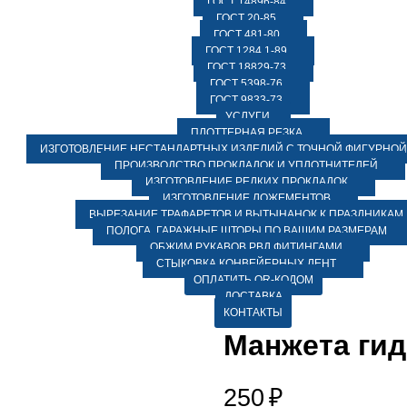
ГОСТ 14896-84
ГОСТ 20-85
ГОСТ 481-80
ГОСТ 1284.1-89
ГОСТ 18829-73
ГОСТ 5398-76
ГОСТ 9833-73
УСЛУГИ
ПЛОТТЕРНАЯ РЕЗКА
ИЗГОТОВЛЕНИЕ НЕСТАНДАРТНЫХ ИЗДЕЛИЙ С ТОЧНОЙ ФИГУРНОЙ
ПРОИЗВОДСТВО ПРОКЛАДОК И УПЛОТНИТЕЛЕЙ
ИЗГОТОВЛЕНИЕ РЕДКИХ ПРОКЛАДОК
ИЗГОТОВЛЕНИЕ ЛОЖЕМЕНТОВ
ВЫРЕЗАНИЕ ТРАФАРЕТОВ И ВЫТЫНАНОК К ПРАЗДНИКАМ
ПОЛОГА, ГАРАЖНЫЕ ШТОРЫ ПО ВАШИМ РАЗМЕРАМ
ОБЖИМ РУКАВОВ РВД ФИТИНГАМИ
СТЫКОВКА КОНВЕЙЕРНЫХ ЛЕНТ
ОПЛАТИТЬ QR-КОДОМ
ДОСТАВКА
КОНТАКТЫ
Манжета гид
250
₽