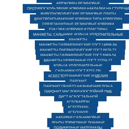
АВТОКОВРЫ РЕЗИНОВЫЕ
ПРОТИВОСКОЛЬЗЯЩИЕ КОВРИКИ-НАКЛАДКИ НА СТУПЕН
ЖИВОТНОВОДЧЕСКИЕ РЕЗИНОВЫЕ ПЛИТЫ
ВЛАГОВПИТЫВАЮЩИЕ КОВРИКИ ТИПА КОВРОЛИН
ГРЯЗЕЗАЩИТНЫЕ РЕЗИНОВЫЕ КОВРИКИ
EVA (ЭВА) КОВРИКИ И ПЛАСТИНЫ
МАНЖЕТЫ, САЛЬНИКИ, КОЛЬЦА УПЛОТНИТЕЛЬНЫЕ
МАНЖЕТЫ
МАНЖЕТЫ ГИДРАВЛИЧЕСКИЕ ГОСТ 14896-84
МАНЖЕТЫ ПНЕВМАТИЧЕСКИЕ ГОСТ 6678-72
МАНЖЕТЫ ГИДРАВЛИЧЕСКИЕ ГОСТ 6969-54
МАНЖЕТЫ ШЕВРОННЫЕ ГОСТ 22704-77
КОЛЬЦА УПЛОТНИТЕЛЬНЫЕ
САЛЬНИКИ (ГОСТ 8752-79)
АСБЕСТОТЕХНИЧЕСКИЕ ИЗДЕЛИЯ
ПАРОНИТ
ПАРОНИТ ОБЩЕГО НАЗНАЧЕНИЯ ПОН-Б
ПАРОНИТ МАСЛОБЕНЗОСТОЙКИЙ ПМБ
ЛИСТ АСБОСТАЛЬНОЙ
АСБОКАРТОН
АСБОТКАНЬ
АСБОШНУР
НАБИВКИ САЛЬНИКОВЫЕ
ЛЕНТЫ ТОРМОЗНЫЕ ТКАННЫЕ
ПОЛИМЕРНЫЕ МАТЕРИАЛЫ