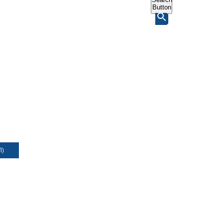
Button
Л)