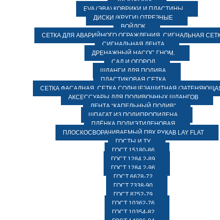
ЭЛЕКТРОДЫ
EVA (ЭВА) КОВРИКИ И ПЛАСТИНЫ
ДИСКИ (КРУГИ) ОТРЕЗНЫЕ
ВОЙЛОК
СЕТКА ДЛЯ АВАРИЙНОГО ОГРАЖДЕНИЯ, СИГНАЛЬНАЯ СЕТ
СИГНАЛЬНАЯ ЛЕНТА
ДРЕНАЖНЫЙ НАСОС ГНОМ.
САД И ОГОРОД
ШЛАНГИ ДЛЯ ПОЛИВА
ПЛАСТИКОВАЯ СЕТКА
СЕТКА ФАСАДНАЯ. СЕТКА СОЛНЦЕЗАЩИТНАЯ (ЗАТЕНЯЮЩАЯ
АКСЕССУАРЫ ДЛЯ ПОЛИВОЧНЫХ ШЛАНГОВ
ЛЕНТА “КАПЕЛЬНЫЙ ПОЛИВ”
ШПАГАТ ИЗ ПОЛИПРОПИЛЕНА
ПЛЁНКА ПОЛИЭТИЛЕНОВАЯ
ПЛОСКОСВОРАЧИВАЕМЫЙ ПВХ РУКАВ LAY FLAT
ГОСТЫ И ТУ
ГОСТ 15180-86
ГОСТ 1284.2-89
ГОСТ 1284.2-96
ГОСТ 6678-72
ГОСТ 7338-90
ГОСТ 8752-79
ГОСТ 10362-76
ГОСТ 10354-82