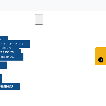
6
СТ 10362-2017)
8698-79
 9356-75
88889-2014
0
ДАВЛЕНИЯ