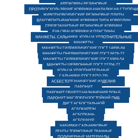
АВТОКОВРЫ РЕЗИНОВЫЕ
ПРОТИВОСКОЛЬЗЯЩИЕ КОВРИКИ-НАКЛАДКИ НА СТУПЕН
ЖИВОТНОВОДЧЕСКИЕ РЕЗИНОВЫЕ ПЛИТЫ
ВЛАГОВПИТЫВАЮЩИЕ КОВРИКИ ТИПА КОВРОЛИН
ГРЯЗЕЗАЩИТНЫЕ РЕЗИНОВЫЕ КОВРИКИ
EVA (ЭВА) КОВРИКИ И ПЛАСТИНЫ
МАНЖЕТЫ, САЛЬНИКИ, КОЛЬЦА УПЛОТНИТЕЛЬНЫЕ
МАНЖЕТЫ
МАНЖЕТЫ ГИДРАВЛИЧЕСКИЕ ГОСТ 14896-84
МАНЖЕТЫ ПНЕВМАТИЧЕСКИЕ ГОСТ 6678-72
МАНЖЕТЫ ГИДРАВЛИЧЕСКИЕ ГОСТ 6969-54
МАНЖЕТЫ ШЕВРОННЫЕ ГОСТ 22704-77
КОЛЬЦА УПЛОТНИТЕЛЬНЫЕ
САЛЬНИКИ (ГОСТ 8752-79)
АСБЕСТОТЕХНИЧЕСКИЕ ИЗДЕЛИЯ
ПАРОНИТ
ПАРОНИТ ОБЩЕГО НАЗНАЧЕНИЯ ПОН-Б
ПАРОНИТ МАСЛОБЕНЗОСТОЙКИЙ ПМБ
ЛИСТ АСБОСТАЛЬНОЙ
АСБОКАРТОН
АСБОТКАНЬ
АСБОШНУР
НАБИВКИ САЛЬНИКОВЫЕ
ЛЕНТЫ ТОРМОЗНЫЕ ТКАННЫЕ
ПОЛИМЕРНЫЕ МАТЕРИАЛЫ