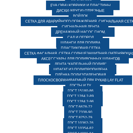
ЭЛЕКТРОДЫ
EVA (ЭВА) КОВРИКИ И ПЛАСТИНЫ
ДИСКИ (КРУГИ) ОТРЕЗНЫЕ
ВОЙЛОК
СЕТКА ДЛЯ АВАРИЙНОГО ОГРАЖДЕНИЯ, СИГНАЛЬНАЯ СЕТ
СИГНАЛЬНАЯ ЛЕНТА
ДРЕНАЖНЫЙ НАСОС ГНОМ.
САД И ОГОРОД
ШЛАНГИ ДЛЯ ПОЛИВА
ПЛАСТИКОВАЯ СЕТКА
СЕТКА ФАСАДНАЯ. СЕТКА СОЛНЦЕЗАЩИТНАЯ (ЗАТЕНЯЮЩАЯ
АКСЕССУАРЫ ДЛЯ ПОЛИВОЧНЫХ ШЛАНГОВ
ЛЕНТА “КАПЕЛЬНЫЙ ПОЛИВ”
ШПАГАТ ИЗ ПОЛИПРОПИЛЕНА
ПЛЁНКА ПОЛИЭТИЛЕНОВАЯ
ПЛОСКОСВОРАЧИВАЕМЫЙ ПВХ РУКАВ LAY FLAT
ГОСТЫ И ТУ
ГОСТ 15180-86
ГОСТ 1284.2-89
ГОСТ 1284.2-96
ГОСТ 6678-72
ГОСТ 7338-90
ГОСТ 8752-79
ГОСТ 10362-76
ГОСТ 10354-82