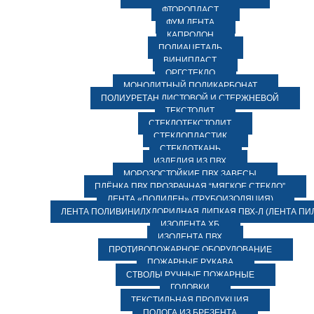
ФТОРОПЛАСТ
ФУМ ЛЕНТА
КАПРОЛОН
ПОЛИАЦЕТАЛЬ
ВИНИПЛАСТ
ОРГСТЕКЛО
МОНОЛИТНЫЙ ПОЛИКАРБОНАТ
ПОЛИУРЕТАН ЛИСТОВОЙ И СТЕРЖНЕВОЙ
ТЕКСТОЛИТ
СТЕКЛОТЕКСТОЛИТ
СТЕКЛОПЛАСТИК
СТЕКЛОТКАНЬ
ИЗДЕЛИЯ ИЗ ПВХ
МОРОЗОСТОЙКИЕ ПВХ ЗАВЕСЫ
ПЛЁНКА ПВХ ПРОЗРАЧНАЯ “МЯГКОЕ СТЕКЛО”
ЛЕНТА «ПОЛИЛЕН» (ТРУБОИЗОЛЯЦИЯ)
ЛЕНТА ПОЛИВИНИЛХЛОРИДНАЯ ЛИПКАЯ ПВХ-Л (ЛЕНТА ПИ
ИЗОЛЕНТА ХБ
ИЗОЛЕНТА ПВХ
ПРОТИВОПОЖАРНОЕ ОБОРУДОВАНИЕ
ПОЖАРНЫЕ РУКАВА
СТВОЛЫ РУЧНЫЕ ПОЖАРНЫЕ
ГОЛОВКИ
ТЕКСТИЛЬНАЯ ПРОДУКЦИЯ
ПОЛОГА ИЗ БРЕЗЕНТА