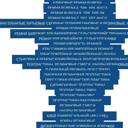
КЛИНОВЫЕ РЕМНИ RUBENA
РЕМНИ RUBENA А, SPA, XPA, AVX13
РЕМНИ RUBENA В, SPВ, ХPВ, ВХ
РЕМНИ RUBENA Z, SPZ, XPZ, AVX10
МНИ ЗУБЧАТЫЕ ЛИТЬЕВЫЕ СБОРНЫЕ ПОЛИУРЕТАНОВЫЕ И РЕЗИНОВЫЕ, 
РЕМНИ ПОЛИКЛИНОВЫЕ
РЕМНИ ШИРОКИЕ ДЛЯ ВАРИАТОРОВ СЕЛЬСКОХОЗЯЙСТВЕННЫХ
РЕМНИ ДЛЯ КОМБАЙНОВ, СЕЛЬХОЗТЕХНИКИ
ПРИМЕНЯЕМОСТЬ РЕМНЕЙ
КЛАССИФИКАЦИЯ ИМПОРТНЫХ РЕМНЕЙ
ТРАНСПОРТЁРНЫЕ (КОНВЕЙЕРНЫЕ) ЛЕНТЫ
СТЫКОВКА И РЕМОНТ КОНВЕЙЕРНЫХ ЛЕНТ МЕТОДОМ ВУЛКАНИ
ТЕХПЛАСТИНЫ, РЕЗИНОВЫЕ СМЕСИ, ШНУРЫ РЕЗИНОВЫ
П-ОБРАЗНЫЙ ПРОФИЛЬ ПОД СТЕКЛО
ПИЩЕВАЯ РЕЗИНОВАЯ ТЕХПЛАСТИНА
ПРЕССОВАЯ (ПОРИСТАЯ) ПЛАСТИНА
СИЛИКОНОВЫЕ ТЕХПЛАСТИНЫ
ТЕХПЛАСТИНЫ ТМКЩ
ТЕХПЛАСТИНЫ МБС
ТЕХПЛАСТИНЫ ВАКУУМНЫЕ
РЕЗИНОВЫЕ СМЕСИ
ШНУРЫ РЕЗИНОВЫЕ
КЛЕЙ УНИВЕРСАЛЬНЫЙ «88-LUXE»
КОВРЫ РЕЗИНОВЫЕ
ДИЭЛЕКТРИЧЕСКИЕ КОВРИКИ И ДОРОЖКИ