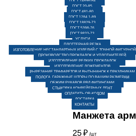
ГОСТ 14896-84
ГОСТ 20-85
ГОСТ 481-80
ГОСТ 1284.1-89
ГОСТ 18829-73
ГОСТ 5398-76
ГОСТ 9833-73
УСЛУГИ
ПЛОТТЕРНАЯ РЕЗКА
ИЗГОТОВЛЕНИЕ НЕСТАНДАРТНЫХ ИЗДЕЛИЙ С ТОЧНОЙ ФИГУРНОЙ
ПРОИЗВОДСТВО ПРОКЛАДОК И УПЛОТНИТЕЛЕЙ
ИЗГОТОВЛЕНИЕ РЕДКИХ ПРОКЛАДОК
ИЗГОТОВЛЕНИЕ ЛОЖЕМЕНТОВ
ВЫРЕЗАНИЕ ТРАФАРЕТОВ И ВЫТЫНАНОК К ПРАЗДНИКАМ
ПОЛОГА, ГАРАЖНЫЕ ШТОРЫ ПО ВАШИМ РАЗМЕРАМ
ОБЖИМ РУКАВОВ РВД ФИТИНГАМИ
СТЫКОВКА КОНВЕЙЕРНЫХ ЛЕНТ
ОПЛАТИТЬ QR-КОДОМ
ДОСТАВКА
КОНТАКТЫ
Манжета арм.
25
₽
/шт