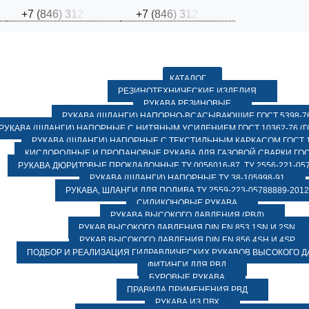
+
7
(
8
4
6
)
3
1
2
+
7
(
8
4
6
)
3
1
2
КАТАЛОГ
РЕЗИНОТЕХНИЧЕСКИЕ ИЗДЕЛИЯ
РУКАВА РЕЗИНОВЫЕ
РУКАВА (ШЛАНГИ) НАПОРНО-ВСАСЫВАЮЩИЕ ГОСТ 5398-7
РУКАВА (ШЛАНГИ) НАПОРНЫЕ С НИТЯНЫМ УСИЛЕНИЕМ ГОСТ 10362-76 (ГО
РУКАВА (ШЛАНГИ) НАПОРНЫЕ С ТЕКСТИЛЬНЫМ КАРКАСОМ ГОСТ 1
КИСЛОРОДНЫЕ И ПРОПАНОВЫЕ РУКАВА ДЛЯ ГАЗОВОЙ СВАРКИ ГОСТ
РУКАВА ДЮРИТОВЫЕ ПРОКЛАДОЧНЫЕ ТУ 0056016-87, ТУ 2556-221-057
РУКАВА (ШЛАНГИ) НАПОРНЫЕ ТУ 38-105998-91
РУКАВА, ШЛАНГИ ДЛЯ ПОЛИВА ТУ 2559-223-05788889-2012
СИЛИКОНОВЫЕ РУКАВА
РУКАВА ВЫСОКОГО ДАВЛЕНИЯ (РВД)
РУКАВ ВЫСОКОГО ДАВЛЕНИЯ DIN EN 853 1SN И 2SN
РУКАВ ВЫСОКОГО ДАВЛЕНИЯ DIN EN 856 4SH И 4SP
ПОДБОР И РЕАЛИЗАЦИЯ ГИДРАВЛИЧЕСКИХ РУКАВОВ ВЫСОКОГО 
ФИТИНГИ ДЛЯ РВД
БУРОВЫЕ РУКАВА
ПРАВИЛА ПРИМЕНЕНИЯ РВД
РУКАВА ИЗ ПВХ