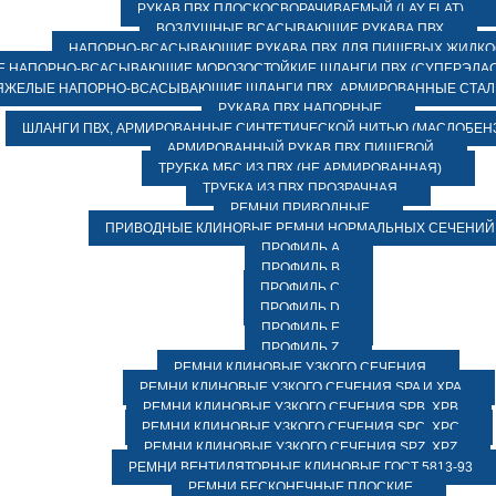
РУКАВ ПВХ ПЛОСКОСВОРАЧИВАЕМЫЙ (LAY FLAT)
ВОЗДУШНЫЕ ВСАСЫВАЮЩИЕ РУКАВА ПВХ
НАПОРНО-ВСАСЫВАЮЩИЕ РУКАВА ПВХ ДЛЯ ПИЩЕВЫХ ЖИДК
 НАПОРНО-ВСАСЫВАЮЩИЕ МОРОЗОСТОЙКИЕ ШЛАНГИ ПВХ (СУПЕРЭЛАС
ЯЖЕЛЫЕ НАПОРНО-ВСАСЫВАЮЩИЕ ШЛАНГИ ПВХ, АРМИРОВАННЫЕ СТА
РУКАВА ПВХ НАПОРНЫЕ
ШЛАНГИ ПВХ, АРМИРОВАННЫЕ СИНТЕТИЧЕСКОЙ НИТЬЮ (МАСЛОБЕН
АРМИРОВАННЫЙ РУКАВ ПВХ ПИЩЕВОЙ
ТРУБКА МБС ИЗ ПВХ (НЕ АРМИРОВАННАЯ)
ТРУБКА ИЗ ПВХ ПРОЗРАЧНАЯ
РЕМНИ ПРИВОДНЫЕ
ПРИВОДНЫЕ КЛИНОВЫЕ РЕМНИ НОРМАЛЬНЫХ СЕЧЕНИЙ
ПРОФИЛЬ A
ПРОФИЛЬ B
ПРОФИЛЬ C
ПРОФИЛЬ D
ПРОФИЛЬ E
ПРОФИЛЬ Z
РЕМНИ КЛИНОВЫЕ УЗКОГО СЕЧЕНИЯ
РЕМНИ КЛИНОВЫЕ УЗКОГО СЕЧЕНИЯ SPA И XPA
РЕМНИ КЛИНОВЫЕ УЗКОГО СЕЧЕНИЯ SPB, XPB
РЕМНИ КЛИНОВЫЕ УЗКОГО СЕЧЕНИЯ SPC, XPC
РЕМНИ КЛИНОВЫЕ УЗКОГО СЕЧЕНИЯ SPZ, XPZ
РЕМНИ ВЕНТИЛЯТОРНЫЕ КЛИНОВЫЕ ГОСТ 5813-93
РЕМНИ БЕСКОНЕЧНЫЕ ПЛОСКИЕ