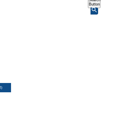
Button
Л)