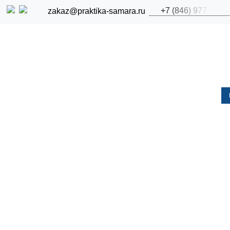
+
7
(
8
4
6
)
9
7
7
zakaz@praktika-samara.ru