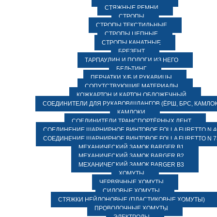
СТЯЖНЫЕ РЕМНИ
СТРОПЫ
СТРОПЫ ТЕКСТИЛЬНЫЕ
СТРОПЫ ЦЕПНЫЕ
СТРОПЫ КАНАТНЫЕ
БРЕЗЕНТ
ТАРПАУЛИН И ПОЛОГИ ИЗ НЕГО
БЕЛЬТИНГ
ПЕРЧАТКИ Х/Б И РУКАВИЦЫ
СОПУТСТВУЮЩИЕ МАТЕРИАЛЫ
КОЖКАРТОН И КАРТОН ОБЛОЖЕЧНЫЙ
СОЕДИНИТЕЛИ ДЛЯ РУКАВОВ/ШЛАНГОВ (ЁРШ, БРС, КАМЛОК
КАМЛОКИ
СОЕДИНИТЕЛИ ТРАНСПОРТЁРНЫХ ЛЕНТ
СОЕДИНЕНИЕ ШАРНИРНОЕ ВИНТОВОЕ FOLLA FURETTO N 4
СОЕДИНЕНИЕ ШАРНИРНОЕ ВИНТОВОЕ FOLLA FURETTO N 7
МЕХАНИЧЕСКИЙ ЗАМОК BARGER B1
МЕХАНИЧЕСКИЙ ЗАМОК BARGER B2
МЕХАНИЧЕСКИЙ ЗАМОК BARGER B3
ХОМУТЫ
ЧЕРВЯЧНЫЕ ХОМУТЫ
СИЛОВЫЕ ХОМУТЫ
СТЯЖКИ НЕЙЛОНОВЫЕ (ПЛАСТИКОВЫЕ ХОМУТЫ)
ПРОВОЛОЧНЫЕ ХОМУТЫ