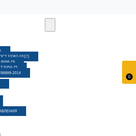
6
СТ 10362-2017)
8698-79
 9356-75
88889-2014
0
ДАВЛЕНИЯ