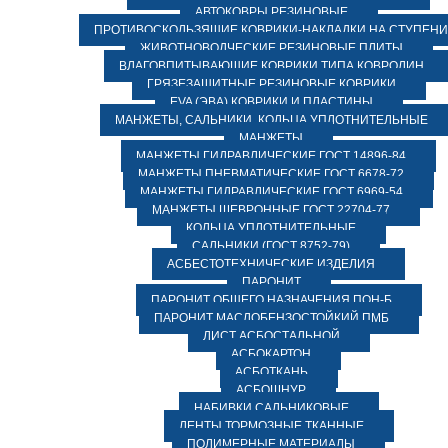
АВТОКОВРЫ РЕЗИНОВЫЕ
ПРОТИВОСКОЛЬЗЯЩИЕ КОВРИКИ-НАКЛАДКИ НА СТУПЕН
ЖИВОТНОВОДЧЕСКИЕ РЕЗИНОВЫЕ ПЛИТЫ
ВЛАГОВПИТЫВАЮЩИЕ КОВРИКИ ТИПА КОВРОЛИН
ГРЯЗЕЗАЩИТНЫЕ РЕЗИНОВЫЕ КОВРИКИ
EVA (ЭВА) КОВРИКИ И ПЛАСТИНЫ
МАНЖЕТЫ, САЛЬНИКИ, КОЛЬЦА УПЛОТНИТЕЛЬНЫЕ
МАНЖЕТЫ
МАНЖЕТЫ ГИДРАВЛИЧЕСКИЕ ГОСТ 14896-84
МАНЖЕТЫ ПНЕВМАТИЧЕСКИЕ ГОСТ 6678-72
МАНЖЕТЫ ГИДРАВЛИЧЕСКИЕ ГОСТ 6969-54
МАНЖЕТЫ ШЕВРОННЫЕ ГОСТ 22704-77
КОЛЬЦА УПЛОТНИТЕЛЬНЫЕ
САЛЬНИКИ (ГОСТ 8752-79)
АСБЕСТОТЕХНИЧЕСКИЕ ИЗДЕЛИЯ
ПАРОНИТ
ПАРОНИТ ОБЩЕГО НАЗНАЧЕНИЯ ПОН-Б
ПАРОНИТ МАСЛОБЕНЗОСТОЙКИЙ ПМБ
ЛИСТ АСБОСТАЛЬНОЙ
АСБОКАРТОН
АСБОТКАНЬ
АСБОШНУР
НАБИВКИ САЛЬНИКОВЫЕ
ЛЕНТЫ ТОРМОЗНЫЕ ТКАННЫЕ
ПОЛИМЕРНЫЕ МАТЕРИАЛЫ