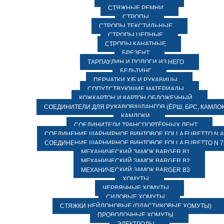
СТЯЖНЫЕ РЕМНИ
СТРОПЫ
СТРОПЫ ТЕКСТИЛЬНЫЕ
СТРОПЫ ЦЕПНЫЕ
СТРОПЫ КАНАТНЫЕ
БРЕЗЕНТ
ТАРПАУЛИН И ПОЛОГИ ИЗ НЕГО
БЕЛЬТИНГ
ПЕРЧАТКИ Х/Б И РУКАВИЦЫ
СОПУТСТВУЮЩИЕ МАТЕРИАЛЫ
КОЖКАРТОН И КАРТОН ОБЛОЖЕЧНЫЙ
СОЕДИНИТЕЛИ ДЛЯ РУКАВОВ/ШЛАНГОВ (ЁРШ, БРС, КАМЛОК
КАМЛОКИ
СОЕДИНИТЕЛИ ТРАНСПОРТЁРНЫХ ЛЕНТ
СОЕДИНЕНИЕ ШАРНИРНОЕ ВИНТОВОЕ FOLLA FURETTO N 4
СОЕДИНЕНИЕ ШАРНИРНОЕ ВИНТОВОЕ FOLLA FURETTO N 7
МЕХАНИЧЕСКИЙ ЗАМОК BARGER B1
МЕХАНИЧЕСКИЙ ЗАМОК BARGER B2
МЕХАНИЧЕСКИЙ ЗАМОК BARGER B3
ХОМУТЫ
ЧЕРВЯЧНЫЕ ХОМУТЫ
СИЛОВЫЕ ХОМУТЫ
СТЯЖКИ НЕЙЛОНОВЫЕ (ПЛАСТИКОВЫЕ ХОМУТЫ)
ПРОВОЛОЧНЫЕ ХОМУТЫ