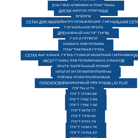
ЭЛЕКТРОДЫ
EVA (ЭВА) КОВРИКИ И ПЛАСТИНЫ
ДИСКИ (КРУГИ) ОТРЕЗНЫЕ
ВОЙЛОК
СЕТКА ДЛЯ АВАРИЙНОГО ОГРАЖДЕНИЯ, СИГНАЛЬНАЯ СЕТ
СИГНАЛЬНАЯ ЛЕНТА
ДРЕНАЖНЫЙ НАСОС ГНОМ.
САД И ОГОРОД
ШЛАНГИ ДЛЯ ПОЛИВА
ПЛАСТИКОВАЯ СЕТКА
СЕТКА ФАСАДНАЯ. СЕТКА СОЛНЦЕЗАЩИТНАЯ (ЗАТЕНЯЮЩАЯ
АКСЕССУАРЫ ДЛЯ ПОЛИВОЧНЫХ ШЛАНГОВ
ЛЕНТА “КАПЕЛЬНЫЙ ПОЛИВ”
ШПАГАТ ИЗ ПОЛИПРОПИЛЕНА
ПЛЁНКА ПОЛИЭТИЛЕНОВАЯ
ПЛОСКОСВОРАЧИВАЕМЫЙ ПВХ РУКАВ LAY FLAT
ГОСТЫ И ТУ
ГОСТ 15180-86
ГОСТ 1284.2-89
ГОСТ 1284.2-96
ГОСТ 6678-72
ГОСТ 7338-90
ГОСТ 8752-79
ГОСТ 10362-76
ГОСТ 10354-82