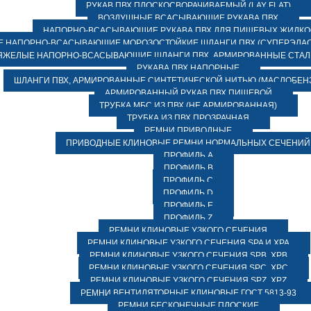
РУКАВ ПВХ ПЛОСКОСВОРАЧИВАЕМЫЙ (LAY FLAT)
ВОЗДУШНЫЕ ВСАСЫВАЮЩИЕ РУКАВА ПВХ
НАПОРНО-ВСАСЫВАЮЩИЕ РУКАВА ПВХ ДЛЯ ПИЩЕВЫХ ЖИДК
 НАПОРНО-ВСАСЫВАЮЩИЕ МОРОЗОСТОЙКИЕ ШЛАНГИ ПВХ (СУПЕРЭЛАС
ЯЖЕЛЫЕ НАПОРНО-ВСАСЫВАЮЩИЕ ШЛАНГИ ПВХ, АРМИРОВАННЫЕ СТА
РУКАВА ПВХ НАПОРНЫЕ
ШЛАНГИ ПВХ, АРМИРОВАННЫЕ СИНТЕТИЧЕСКОЙ НИТЬЮ (МАСЛОБЕН
АРМИРОВАННЫЙ РУКАВ ПВХ ПИЩЕВОЙ
ТРУБКА МБС ИЗ ПВХ (НЕ АРМИРОВАННАЯ)
ТРУБКА ИЗ ПВХ ПРОЗРАЧНАЯ
РЕМНИ ПРИВОДНЫЕ
ПРИВОДНЫЕ КЛИНОВЫЕ РЕМНИ НОРМАЛЬНЫХ СЕЧЕНИЙ
ПРОФИЛЬ A
ПРОФИЛЬ B
ПРОФИЛЬ C
ПРОФИЛЬ D
ПРОФИЛЬ E
ПРОФИЛЬ Z
РЕМНИ КЛИНОВЫЕ УЗКОГО СЕЧЕНИЯ
РЕМНИ КЛИНОВЫЕ УЗКОГО СЕЧЕНИЯ SPA И XPA
РЕМНИ КЛИНОВЫЕ УЗКОГО СЕЧЕНИЯ SPB, XPB
РЕМНИ КЛИНОВЫЕ УЗКОГО СЕЧЕНИЯ SPC, XPC
РЕМНИ КЛИНОВЫЕ УЗКОГО СЕЧЕНИЯ SPZ, XPZ
РЕМНИ ВЕНТИЛЯТОРНЫЕ КЛИНОВЫЕ ГОСТ 5813-93
РЕМНИ БЕСКОНЕЧНЫЕ ПЛОСКИЕ