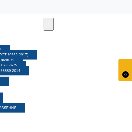
6
СТ 10362-2017)
8698-79
 9356-75
88889-2014
0
ДАВЛЕНИЯ