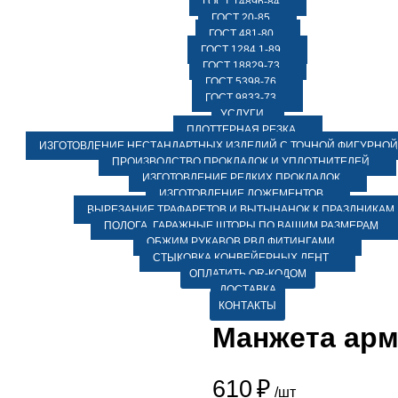
ГОСТ 14896-84
ГОСТ 20-85
ГОСТ 481-80
ГОСТ 1284.1-89
ГОСТ 18829-73
ГОСТ 5398-76
ГОСТ 9833-73
УСЛУГИ
ПЛОТТЕРНАЯ РЕЗКА
ИЗГОТОВЛЕНИЕ НЕСТАНДАРТНЫХ ИЗДЕЛИЙ С ТОЧНОЙ ФИГУРНОЙ
ПРОИЗВОДСТВО ПРОКЛАДОК И УПЛОТНИТЕЛЕЙ
ИЗГОТОВЛЕНИЕ РЕДКИХ ПРОКЛАДОК
ИЗГОТОВЛЕНИЕ ЛОЖЕМЕНТОВ
ВЫРЕЗАНИЕ ТРАФАРЕТОВ И ВЫТЫНАНОК К ПРАЗДНИКАМ
ПОЛОГА, ГАРАЖНЫЕ ШТОРЫ ПО ВАШИМ РАЗМЕРАМ
ОБЖИМ РУКАВОВ РВД ФИТИНГАМИ
СТЫКОВКА КОНВЕЙЕРНЫХ ЛЕНТ
ОПЛАТИТЬ QR-КОДОМ
ДОСТАВКА
КОНТАКТЫ
Манжета арм
610
₽
/шт