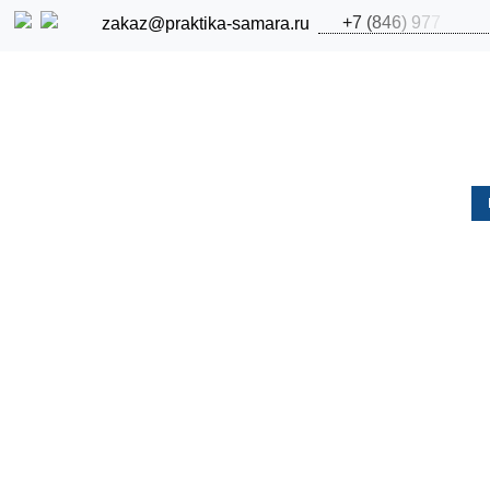
+
7
(
8
4
6
)
9
7
7
zakaz@praktika-samara.ru