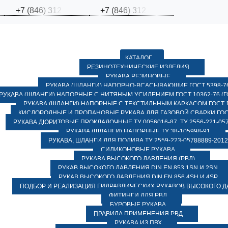
+
7
(
8
4
6
)
3
1
2
+
7
(
8
4
6
)
3
1
2
КАТАЛОГ
РЕЗИНОТЕХНИЧЕСКИЕ ИЗДЕЛИЯ
РУКАВА РЕЗИНОВЫЕ
РУКАВА (ШЛАНГИ) НАПОРНО-ВСАСЫВАЮЩИЕ ГОСТ 5398-7
РУКАВА (ШЛАНГИ) НАПОРНЫЕ С НИТЯНЫМ УСИЛЕНИЕМ ГОСТ 10362-76 (ГО
РУКАВА (ШЛАНГИ) НАПОРНЫЕ С ТЕКСТИЛЬНЫМ КАРКАСОМ ГОСТ 1
КИСЛОРОДНЫЕ И ПРОПАНОВЫЕ РУКАВА ДЛЯ ГАЗОВОЙ СВАРКИ ГОСТ
РУКАВА ДЮРИТОВЫЕ ПРОКЛАДОЧНЫЕ ТУ 0056016-87, ТУ 2556-221-057
РУКАВА (ШЛАНГИ) НАПОРНЫЕ ТУ 38-105998-91
РУКАВА, ШЛАНГИ ДЛЯ ПОЛИВА ТУ 2559-223-05788889-2012
СИЛИКОНОВЫЕ РУКАВА
РУКАВА ВЫСОКОГО ДАВЛЕНИЯ (РВД)
РУКАВ ВЫСОКОГО ДАВЛЕНИЯ DIN EN 853 1SN И 2SN
РУКАВ ВЫСОКОГО ДАВЛЕНИЯ DIN EN 856 4SH И 4SP
ПОДБОР И РЕАЛИЗАЦИЯ ГИДРАВЛИЧЕСКИХ РУКАВОВ ВЫСОКОГО 
ФИТИНГИ ДЛЯ РВД
БУРОВЫЕ РУКАВА
ПРАВИЛА ПРИМЕНЕНИЯ РВД
РУКАВА ИЗ ПВХ