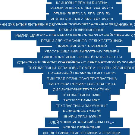
КЛИНОВЫЕ РЕМНИ RUBENA
РЕМНИ RUBENA А, SPA, XPA, AVX13
РЕМНИ RUBENA В, SPВ, ХPВ, ВХ
РЕМНИ RUBENA Z, SPZ, XPZ, AVX10
МНИ ЗУБЧАТЫЕ ЛИТЬЕВЫЕ СБОРНЫЕ ПОЛИУРЕТАНОВЫЕ И РЕЗИНОВЫЕ, 
РЕМНИ ПОЛИКЛИНОВЫЕ
РЕМНИ ШИРОКИЕ ДЛЯ ВАРИАТОРОВ СЕЛЬСКОХОЗЯЙСТВЕННЫХ
РЕМНИ ДЛЯ КОМБАЙНОВ, СЕЛЬХОЗТЕХНИКИ
ПРИМЕНЯЕМОСТЬ РЕМНЕЙ
КЛАССИФИКАЦИЯ ИМПОРТНЫХ РЕМНЕЙ
ТРАНСПОРТЁРНЫЕ (КОНВЕЙЕРНЫЕ) ЛЕНТЫ
СТЫКОВКА И РЕМОНТ КОНВЕЙЕРНЫХ ЛЕНТ МЕТОДОМ ВУЛКАНИ
ТЕХПЛАСТИНЫ, РЕЗИНОВЫЕ СМЕСИ, ШНУРЫ РЕЗИНОВЫ
П-ОБРАЗНЫЙ ПРОФИЛЬ ПОД СТЕКЛО
ПИЩЕВАЯ РЕЗИНОВАЯ ТЕХПЛАСТИНА
ПРЕССОВАЯ (ПОРИСТАЯ) ПЛАСТИНА
СИЛИКОНОВЫЕ ТЕХПЛАСТИНЫ
ТЕХПЛАСТИНЫ ТМКЩ
ТЕХПЛАСТИНЫ МБС
ТЕХПЛАСТИНЫ ВАКУУМНЫЕ
РЕЗИНОВЫЕ СМЕСИ
ШНУРЫ РЕЗИНОВЫЕ
КЛЕЙ УНИВЕРСАЛЬНЫЙ «88-LUXE»
КОВРЫ РЕЗИНОВЫЕ
ДИЭЛЕКТРИЧЕСКИЕ КОВРИКИ И ДОРОЖКИ