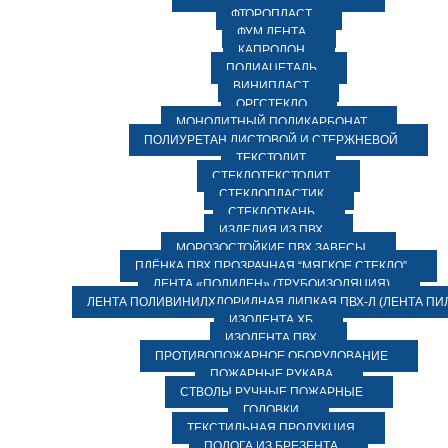
ФТОРОПЛАСТ
ФУМ ЛЕНТА
КАПРОЛОН
ПОЛИАЦЕТАЛЬ
ВИНИПЛАСТ
ОРГСТЕКЛО
МОНОЛИТНЫЙ ПОЛИКАРБОНАТ
ПОЛИУРЕТАН ЛИСТОВОЙ И СТЕРЖНЕВОЙ
ТЕКСТОЛИТ
СТЕКЛОТЕКСТОЛИТ
СТЕКЛОПЛАСТИК
СТЕКЛОТКАНЬ
ИЗДЕЛИЯ ИЗ ПВХ
МОРОЗОСТОЙКИЕ ПВХ ЗАВЕСЫ
ПЛЁНКА ПВХ ПРОЗРАЧНАЯ “МЯГКОЕ СТЕКЛО”
ЛЕНТА «ПОЛИЛЕН» (ТРУБОИЗОЛЯЦИЯ)
ЛЕНТА ПОЛИВИНИЛХЛОРИДНАЯ ЛИПКАЯ ПВХ-Л (ЛЕНТА ПИ
ИЗОЛЕНТА ХБ
ИЗОЛЕНТА ПВХ
ПРОТИВОПОЖАРНОЕ ОБОРУДОВАНИЕ
ПОЖАРНЫЕ РУКАВА
СТВОЛЫ РУЧНЫЕ ПОЖАРНЫЕ
ГОЛОВКИ
ТЕКСТИЛЬНАЯ ПРОДУКЦИЯ
ПОЛОГА ИЗ БРЕЗЕНТА