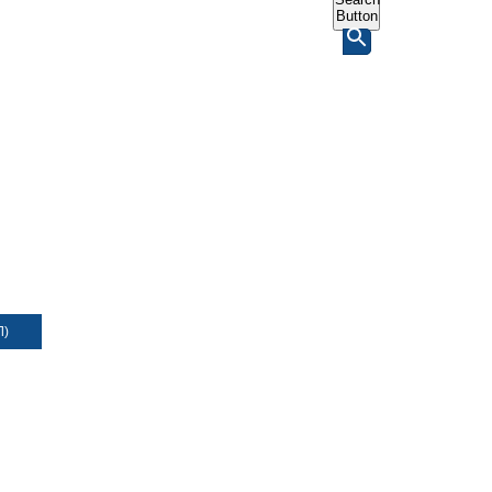
Button
Л)