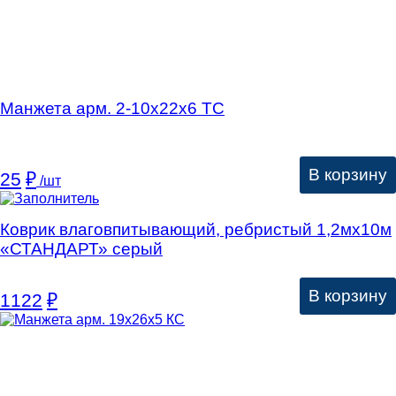
Манжета арм. 2-10х22х6 ТC
В корзину
25
₽
/шт
Коврик влаговпитывающий, ребристый 1,2мх10м
«СТАНДАРТ» серый
В корзину
1122
₽