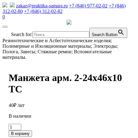
zakaz@praktika-samara.ru
+7 (846) 977-02-02
+7 (846)
312-02-80
+7 (846) 312-02-82
0
Search for:
Search Button
Резинотехнические и Асбестотехнические изделия;
Полимерные и Изоляционные материалы; Электроды;
Полога, Завесы; Стяжные ремни; Вспомогательные
материалы.
Манжета арм. 2-24х46х10
ТС
40
₽
/шт
В наличии
Количество
товара
В корзину
Манжета