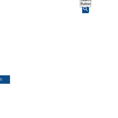
Button
Л)