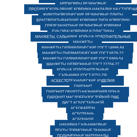
АВТОКОВРЫ РЕЗИНОВЫЕ
ПРОТИВОСКОЛЬЗЯЩИЕ КОВРИКИ-НАКЛАДКИ НА СТУПЕН
ЖИВОТНОВОДЧЕСКИЕ РЕЗИНОВЫЕ ПЛИТЫ
ВЛАГОВПИТЫВАЮЩИЕ КОВРИКИ ТИПА КОВРОЛИН
ГРЯЗЕЗАЩИТНЫЕ РЕЗИНОВЫЕ КОВРИКИ
EVA (ЭВА) КОВРИКИ И ПЛАСТИНЫ
МАНЖЕТЫ, САЛЬНИКИ, КОЛЬЦА УПЛОТНИТЕЛЬНЫЕ
МАНЖЕТЫ
МАНЖЕТЫ ГИДРАВЛИЧЕСКИЕ ГОСТ 14896-84
МАНЖЕТЫ ПНЕВМАТИЧЕСКИЕ ГОСТ 6678-72
МАНЖЕТЫ ГИДРАВЛИЧЕСКИЕ ГОСТ 6969-54
МАНЖЕТЫ ШЕВРОННЫЕ ГОСТ 22704-77
КОЛЬЦА УПЛОТНИТЕЛЬНЫЕ
САЛЬНИКИ (ГОСТ 8752-79)
АСБЕСТОТЕХНИЧЕСКИЕ ИЗДЕЛИЯ
ПАРОНИТ
ПАРОНИТ ОБЩЕГО НАЗНАЧЕНИЯ ПОН-Б
ПАРОНИТ МАСЛОБЕНЗОСТОЙКИЙ ПМБ
ЛИСТ АСБОСТАЛЬНОЙ
АСБОКАРТОН
АСБОТКАНЬ
АСБОШНУР
НАБИВКИ САЛЬНИКОВЫЕ
ЛЕНТЫ ТОРМОЗНЫЕ ТКАННЫЕ
ПОЛИМЕРНЫЕ МАТЕРИАЛЫ