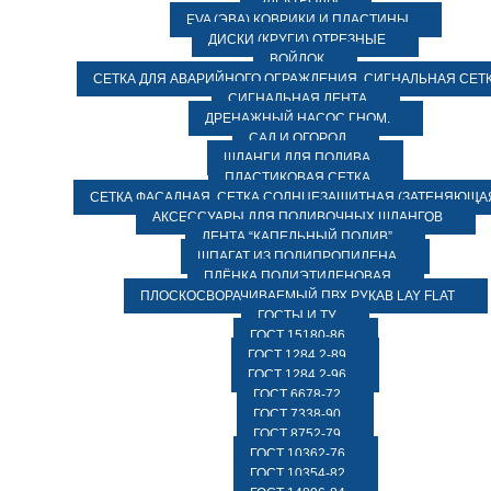
ЭЛЕКТРОДЫ
EVA (ЭВА) КОВРИКИ И ПЛАСТИНЫ
ДИСКИ (КРУГИ) ОТРЕЗНЫЕ
ВОЙЛОК
СЕТКА ДЛЯ АВАРИЙНОГО ОГРАЖДЕНИЯ, СИГНАЛЬНАЯ СЕТ
СИГНАЛЬНАЯ ЛЕНТА
ДРЕНАЖНЫЙ НАСОС ГНОМ.
САД И ОГОРОД
ШЛАНГИ ДЛЯ ПОЛИВА
ПЛАСТИКОВАЯ СЕТКА
СЕТКА ФАСАДНАЯ. СЕТКА СОЛНЦЕЗАЩИТНАЯ (ЗАТЕНЯЮЩАЯ
АКСЕССУАРЫ ДЛЯ ПОЛИВОЧНЫХ ШЛАНГОВ
ЛЕНТА “КАПЕЛЬНЫЙ ПОЛИВ”
ШПАГАТ ИЗ ПОЛИПРОПИЛЕНА
ПЛЁНКА ПОЛИЭТИЛЕНОВАЯ
ПЛОСКОСВОРАЧИВАЕМЫЙ ПВХ РУКАВ LAY FLAT
ГОСТЫ И ТУ
ГОСТ 15180-86
ГОСТ 1284.2-89
ГОСТ 1284.2-96
ГОСТ 6678-72
ГОСТ 7338-90
ГОСТ 8752-79
ГОСТ 10362-76
ГОСТ 10354-82