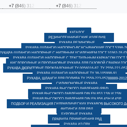
+
7
(
8
4
6
)
3
1
2
+
7
(
8
4
6
)
3
1
2
КАТАЛОГ
РЕЗИНОТЕХНИЧЕСКИЕ ИЗДЕЛИЯ
РУКАВА РЕЗИНОВЫЕ
РУКАВА (ШЛАНГИ) НАПОРНО-ВСАСЫВАЮЩИЕ ГОСТ 5398-7
РУКАВА (ШЛАНГИ) НАПОРНЫЕ С НИТЯНЫМ УСИЛЕНИЕМ ГОСТ 10362-76 (ГО
РУКАВА (ШЛАНГИ) НАПОРНЫЕ С ТЕКСТИЛЬНЫМ КАРКАСОМ ГОСТ 1
КИСЛОРОДНЫЕ И ПРОПАНОВЫЕ РУКАВА ДЛЯ ГАЗОВОЙ СВАРКИ ГОСТ
РУКАВА ДЮРИТОВЫЕ ПРОКЛАДОЧНЫЕ ТУ 0056016-87, ТУ 2556-221-057
РУКАВА (ШЛАНГИ) НАПОРНЫЕ ТУ 38-105998-91
РУКАВА, ШЛАНГИ ДЛЯ ПОЛИВА ТУ 2559-223-05788889-2012
СИЛИКОНОВЫЕ РУКАВА
РУКАВА ВЫСОКОГО ДАВЛЕНИЯ (РВД)
РУКАВ ВЫСОКОГО ДАВЛЕНИЯ DIN EN 853 1SN И 2SN
РУКАВ ВЫСОКОГО ДАВЛЕНИЯ DIN EN 856 4SH И 4SP
ПОДБОР И РЕАЛИЗАЦИЯ ГИДРАВЛИЧЕСКИХ РУКАВОВ ВЫСОКОГО 
ФИТИНГИ ДЛЯ РВД
БУРОВЫЕ РУКАВА
ПРАВИЛА ПРИМЕНЕНИЯ РВД
РУКАВА ИЗ ПВХ