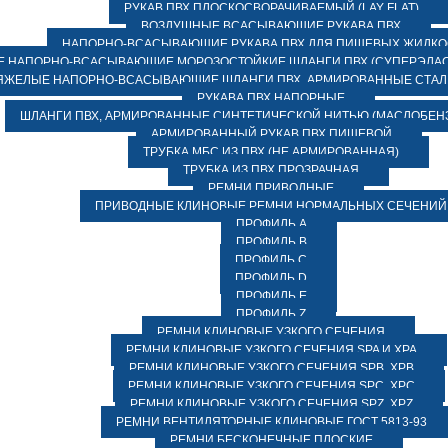
РУКАВ ПВХ ПЛОСКОСВОРАЧИВАЕМЫЙ (LAY FLAT)
ВОЗДУШНЫЕ ВСАСЫВАЮЩИЕ РУКАВА ПВХ
НАПОРНО-ВСАСЫВАЮЩИЕ РУКАВА ПВХ ДЛЯ ПИЩЕВЫХ ЖИДК
 НАПОРНО-ВСАСЫВАЮЩИЕ МОРОЗОСТОЙКИЕ ШЛАНГИ ПВХ (СУПЕРЭЛАС
ЯЖЕЛЫЕ НАПОРНО-ВСАСЫВАЮЩИЕ ШЛАНГИ ПВХ, АРМИРОВАННЫЕ СТА
РУКАВА ПВХ НАПОРНЫЕ
ШЛАНГИ ПВХ, АРМИРОВАННЫЕ СИНТЕТИЧЕСКОЙ НИТЬЮ (МАСЛОБЕН
АРМИРОВАННЫЙ РУКАВ ПВХ ПИЩЕВОЙ
ТРУБКА МБС ИЗ ПВХ (НЕ АРМИРОВАННАЯ)
ТРУБКА ИЗ ПВХ ПРОЗРАЧНАЯ
РЕМНИ ПРИВОДНЫЕ
ПРИВОДНЫЕ КЛИНОВЫЕ РЕМНИ НОРМАЛЬНЫХ СЕЧЕНИЙ
ПРОФИЛЬ A
ПРОФИЛЬ B
ПРОФИЛЬ C
ПРОФИЛЬ D
ПРОФИЛЬ E
ПРОФИЛЬ Z
РЕМНИ КЛИНОВЫЕ УЗКОГО СЕЧЕНИЯ
РЕМНИ КЛИНОВЫЕ УЗКОГО СЕЧЕНИЯ SPA И XPA
РЕМНИ КЛИНОВЫЕ УЗКОГО СЕЧЕНИЯ SPB, XPB
РЕМНИ КЛИНОВЫЕ УЗКОГО СЕЧЕНИЯ SPC, XPC
РЕМНИ КЛИНОВЫЕ УЗКОГО СЕЧЕНИЯ SPZ, XPZ
РЕМНИ ВЕНТИЛЯТОРНЫЕ КЛИНОВЫЕ ГОСТ 5813-93
РЕМНИ БЕСКОНЕЧНЫЕ ПЛОСКИЕ