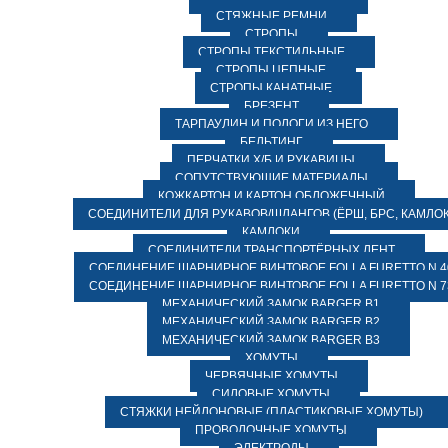
СТЯЖНЫЕ РЕМНИ
СТРОПЫ
СТРОПЫ ТЕКСТИЛЬНЫЕ
СТРОПЫ ЦЕПНЫЕ
СТРОПЫ КАНАТНЫЕ
БРЕЗЕНТ
ТАРПАУЛИН И ПОЛОГИ ИЗ НЕГО
БЕЛЬТИНГ
ПЕРЧАТКИ Х/Б И РУКАВИЦЫ
СОПУТСТВУЮЩИЕ МАТЕРИАЛЫ
КОЖКАРТОН И КАРТОН ОБЛОЖЕЧНЫЙ
СОЕДИНИТЕЛИ ДЛЯ РУКАВОВ/ШЛАНГОВ (ЁРШ, БРС, КАМЛОК
КАМЛОКИ
СОЕДИНИТЕЛИ ТРАНСПОРТЁРНЫХ ЛЕНТ
СОЕДИНЕНИЕ ШАРНИРНОЕ ВИНТОВОЕ FOLLA FURETTO N 4
СОЕДИНЕНИЕ ШАРНИРНОЕ ВИНТОВОЕ FOLLA FURETTO N 7
МЕХАНИЧЕСКИЙ ЗАМОК BARGER B1
МЕХАНИЧЕСКИЙ ЗАМОК BARGER B2
МЕХАНИЧЕСКИЙ ЗАМОК BARGER B3
ХОМУТЫ
ЧЕРВЯЧНЫЕ ХОМУТЫ
СИЛОВЫЕ ХОМУТЫ
СТЯЖКИ НЕЙЛОНОВЫЕ (ПЛАСТИКОВЫЕ ХОМУТЫ)
ПРОВОЛОЧНЫЕ ХОМУТЫ