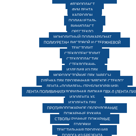
ФТОРОПЛАСТ
ФУМ ЛЕНТА
КАПРОЛОН
ПОЛИАЦЕТАЛЬ
ВИНИПЛАСТ
ОРГСТЕКЛО
МОНОЛИТНЫЙ ПОЛИКАРБОНАТ
ПОЛИУРЕТАН ЛИСТОВОЙ И СТЕРЖНЕВОЙ
ТЕКСТОЛИТ
СТЕКЛОТЕКСТОЛИТ
СТЕКЛОПЛАСТИК
СТЕКЛОТКАНЬ
ИЗДЕЛИЯ ИЗ ПВХ
МОРОЗОСТОЙКИЕ ПВХ ЗАВЕСЫ
ПЛЁНКА ПВХ ПРОЗРАЧНАЯ “МЯГКОЕ СТЕКЛО”
ЛЕНТА «ПОЛИЛЕН» (ТРУБОИЗОЛЯЦИЯ)
ЛЕНТА ПОЛИВИНИЛХЛОРИДНАЯ ЛИПКАЯ ПВХ-Л (ЛЕНТА ПИ
ИЗОЛЕНТА ХБ
ИЗОЛЕНТА ПВХ
ПРОТИВОПОЖАРНОЕ ОБОРУДОВАНИЕ
ПОЖАРНЫЕ РУКАВА
СТВОЛЫ РУЧНЫЕ ПОЖАРНЫЕ
ГОЛОВКИ
ТЕКСТИЛЬНАЯ ПРОДУКЦИЯ
ПОЛОГА ИЗ БРЕЗЕНТА