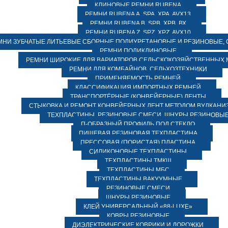
КЛИНОВЫЕ РЕМНИ RUBENA
РЕМНИ RUBENA А, SPA, XPA, AVX13
РЕМНИ RUBENA В, SPВ, ХPВ, ВХ
РЕМНИ RUBENA Z, SPZ, XPZ, AVX10
МНИ ЗУБЧАТЫЕ ЛИТЬЕВЫЕ СБОРНЫЕ ПОЛИУРЕТАНОВЫЕ И РЕЗИНОВЫЕ, 
РЕМНИ ПОЛИКЛИНОВЫЕ
РЕМНИ ШИРОКИЕ ДЛЯ ВАРИАТОРОВ СЕЛЬСКОХОЗЯЙСТВЕННЫХ
РЕМНИ ДЛЯ КОМБАЙНОВ, СЕЛЬХОЗТЕХНИКИ
ПРИМЕНЯЕМОСТЬ РЕМНЕЙ
КЛАССИФИКАЦИЯ ИМПОРТНЫХ РЕМНЕЙ
ТРАНСПОРТЁРНЫЕ (КОНВЕЙЕРНЫЕ) ЛЕНТЫ
СТЫКОВКА И РЕМОНТ КОНВЕЙЕРНЫХ ЛЕНТ МЕТОДОМ ВУЛКАНИ
ТЕХПЛАСТИНЫ, РЕЗИНОВЫЕ СМЕСИ, ШНУРЫ РЕЗИНОВЫ
П-ОБРАЗНЫЙ ПРОФИЛЬ ПОД СТЕКЛО
ПИЩЕВАЯ РЕЗИНОВАЯ ТЕХПЛАСТИНА
ПРЕССОВАЯ (ПОРИСТАЯ) ПЛАСТИНА
СИЛИКОНОВЫЕ ТЕХПЛАСТИНЫ
ТЕХПЛАСТИНЫ ТМКЩ
ТЕХПЛАСТИНЫ МБС
ТЕХПЛАСТИНЫ ВАКУУМНЫЕ
РЕЗИНОВЫЕ СМЕСИ
ШНУРЫ РЕЗИНОВЫЕ
КЛЕЙ УНИВЕРСАЛЬНЫЙ «88-LUXE»
КОВРЫ РЕЗИНОВЫЕ
ДИЭЛЕКТРИЧЕСКИЕ КОВРИКИ И ДОРОЖКИ