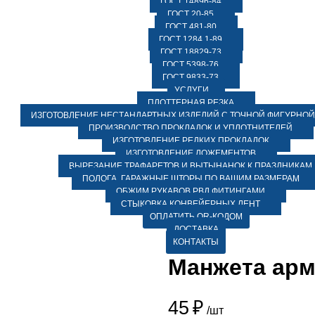
ГОСТ 14896-84
ГОСТ 20-85
ГОСТ 481-80
ГОСТ 1284.1-89
ГОСТ 18829-73
ГОСТ 5398-76
ГОСТ 9833-73
УСЛУГИ
ПЛОТТЕРНАЯ РЕЗКА
ИЗГОТОВЛЕНИЕ НЕСТАНДАРТНЫХ ИЗДЕЛИЙ С ТОЧНОЙ ФИГУРНОЙ
ПРОИЗВОДСТВО ПРОКЛАДОК И УПЛОТНИТЕЛЕЙ
ИЗГОТОВЛЕНИЕ РЕДКИХ ПРОКЛАДОК
ИЗГОТОВЛЕНИЕ ЛОЖЕМЕНТОВ
ВЫРЕЗАНИЕ ТРАФАРЕТОВ И ВЫТЫНАНОК К ПРАЗДНИКАМ
ПОЛОГА, ГАРАЖНЫЕ ШТОРЫ ПО ВАШИМ РАЗМЕРАМ
ОБЖИМ РУКАВОВ РВД ФИТИНГАМИ
СТЫКОВКА КОНВЕЙЕРНЫХ ЛЕНТ
ОПЛАТИТЬ QR-КОДОМ
ДОСТАВКА
КОНТАКТЫ
Манжета арм.
45
₽
/шт