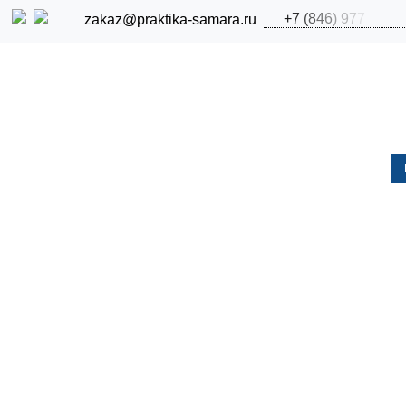
+
7
(
8
4
6
)
9
7
7
zakaz@praktika-samara.ru