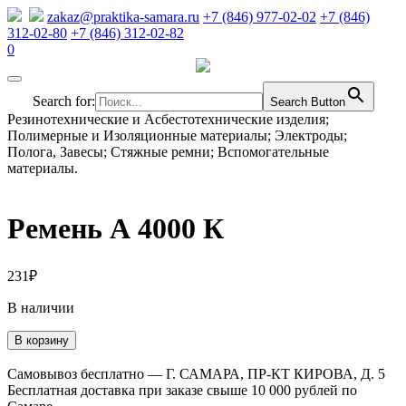
zakaz@praktika-samara.ru
+7 (846) 977-02-02
+7 (846)
312-02-80
+7 (846) 312-02-82
0
Search for:
Search Button
Резинотехнические и Асбестотехнические изделия;
Полимерные и Изоляционные материалы; Электроды;
Полога, Завесы; Стяжные ремни; Вспомогательные
материалы.
Ремень А 4000 К
231
₽
В наличии
Количество
В корзину
товара
Ремень
Самовывоз бесплатно — Г. САМАРА, ПР-КТ КИРОВА, Д. 5
А
Бесплатная доставка при заказе свыше 10 000 рублей по
4000