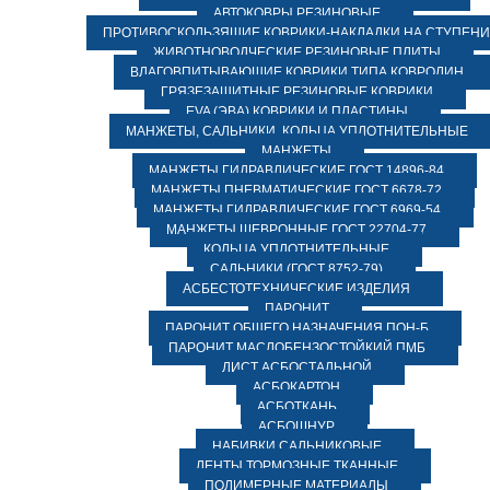
АВТОКОВРЫ РЕЗИНОВЫЕ
ПРОТИВОСКОЛЬЗЯЩИЕ КОВРИКИ-НАКЛАДКИ НА СТУПЕН
ЖИВОТНОВОДЧЕСКИЕ РЕЗИНОВЫЕ ПЛИТЫ
ВЛАГОВПИТЫВАЮЩИЕ КОВРИКИ ТИПА КОВРОЛИН
ГРЯЗЕЗАЩИТНЫЕ РЕЗИНОВЫЕ КОВРИКИ
EVA (ЭВА) КОВРИКИ И ПЛАСТИНЫ
МАНЖЕТЫ, САЛЬНИКИ, КОЛЬЦА УПЛОТНИТЕЛЬНЫЕ
МАНЖЕТЫ
МАНЖЕТЫ ГИДРАВЛИЧЕСКИЕ ГОСТ 14896-84
МАНЖЕТЫ ПНЕВМАТИЧЕСКИЕ ГОСТ 6678-72
МАНЖЕТЫ ГИДРАВЛИЧЕСКИЕ ГОСТ 6969-54
МАНЖЕТЫ ШЕВРОННЫЕ ГОСТ 22704-77
КОЛЬЦА УПЛОТНИТЕЛЬНЫЕ
САЛЬНИКИ (ГОСТ 8752-79)
АСБЕСТОТЕХНИЧЕСКИЕ ИЗДЕЛИЯ
ПАРОНИТ
ПАРОНИТ ОБЩЕГО НАЗНАЧЕНИЯ ПОН-Б
ПАРОНИТ МАСЛОБЕНЗОСТОЙКИЙ ПМБ
ЛИСТ АСБОСТАЛЬНОЙ
АСБОКАРТОН
АСБОТКАНЬ
АСБОШНУР
НАБИВКИ САЛЬНИКОВЫЕ
ЛЕНТЫ ТОРМОЗНЫЕ ТКАННЫЕ
ПОЛИМЕРНЫЕ МАТЕРИАЛЫ