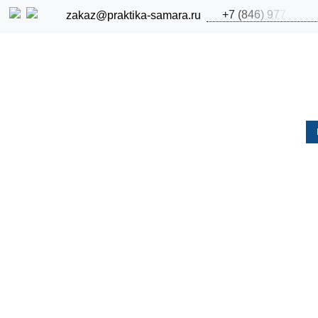
+
7
(
8
4
6
)
9
7
7
zakaz@praktika-samara.ru