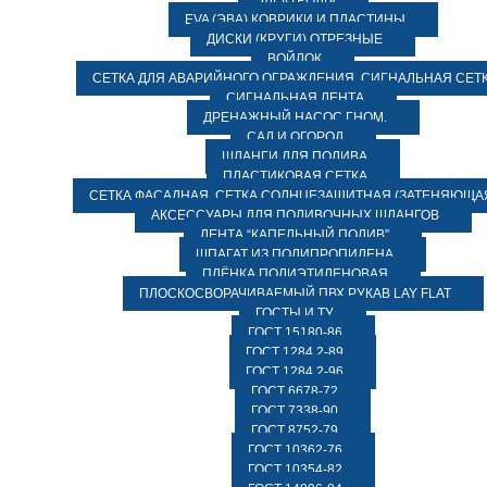
ЭЛЕКТРОДЫ
EVA (ЭВА) КОВРИКИ И ПЛАСТИНЫ
ДИСКИ (КРУГИ) ОТРЕЗНЫЕ
ВОЙЛОК
СЕТКА ДЛЯ АВАРИЙНОГО ОГРАЖДЕНИЯ, СИГНАЛЬНАЯ СЕТ
СИГНАЛЬНАЯ ЛЕНТА
ДРЕНАЖНЫЙ НАСОС ГНОМ.
САД И ОГОРОД
ШЛАНГИ ДЛЯ ПОЛИВА
ПЛАСТИКОВАЯ СЕТКА
СЕТКА ФАСАДНАЯ. СЕТКА СОЛНЦЕЗАЩИТНАЯ (ЗАТЕНЯЮЩАЯ
АКСЕССУАРЫ ДЛЯ ПОЛИВОЧНЫХ ШЛАНГОВ
ЛЕНТА “КАПЕЛЬНЫЙ ПОЛИВ”
ШПАГАТ ИЗ ПОЛИПРОПИЛЕНА
ПЛЁНКА ПОЛИЭТИЛЕНОВАЯ
ПЛОСКОСВОРАЧИВАЕМЫЙ ПВХ РУКАВ LAY FLAT
ГОСТЫ И ТУ
ГОСТ 15180-86
ГОСТ 1284.2-89
ГОСТ 1284.2-96
ГОСТ 6678-72
ГОСТ 7338-90
ГОСТ 8752-79
ГОСТ 10362-76
ГОСТ 10354-82