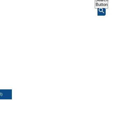
Button
Л)