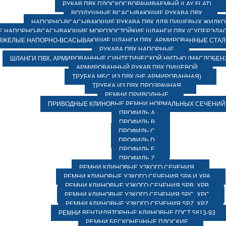
РУКАВ ПВХ ПЛОСКОСВОРАЧИВАЕМЫЙ (LAY FLAT)
ВОЗДУШНЫЕ ВСАСЫВАЮЩИЕ РУКАВА ПВХ
НАПОРНО-ВСАСЫВАЮЩИЕ РУКАВА ПВХ ДЛЯ ПИЩЕВЫХ ЖИДК
 НАПОРНО-ВСАСЫВАЮЩИЕ МОРОЗОСТОЙКИЕ ШЛАНГИ ПВХ (СУПЕРЭЛАС
ЯЖЕЛЫЕ НАПОРНО-ВСАСЫВАЮЩИЕ ШЛАНГИ ПВХ, АРМИРОВАННЫЕ СТА
РУКАВА ПВХ НАПОРНЫЕ
ШЛАНГИ ПВХ, АРМИРОВАННЫЕ СИНТЕТИЧЕСКОЙ НИТЬЮ (МАСЛОБЕН
АРМИРОВАННЫЙ РУКАВ ПВХ ПИЩЕВОЙ
ТРУБКА МБС ИЗ ПВХ (НЕ АРМИРОВАННАЯ)
ТРУБКА ИЗ ПВХ ПРОЗРАЧНАЯ
РЕМНИ ПРИВОДНЫЕ
ПРИВОДНЫЕ КЛИНОВЫЕ РЕМНИ НОРМАЛЬНЫХ СЕЧЕНИЙ
ПРОФИЛЬ A
ПРОФИЛЬ B
ПРОФИЛЬ C
ПРОФИЛЬ D
ПРОФИЛЬ E
ПРОФИЛЬ Z
РЕМНИ КЛИНОВЫЕ УЗКОГО СЕЧЕНИЯ
РЕМНИ КЛИНОВЫЕ УЗКОГО СЕЧЕНИЯ SPA И XPA
РЕМНИ КЛИНОВЫЕ УЗКОГО СЕЧЕНИЯ SPB, XPB
РЕМНИ КЛИНОВЫЕ УЗКОГО СЕЧЕНИЯ SPC, XPC
РЕМНИ КЛИНОВЫЕ УЗКОГО СЕЧЕНИЯ SPZ, XPZ
РЕМНИ ВЕНТИЛЯТОРНЫЕ КЛИНОВЫЕ ГОСТ 5813-93
РЕМНИ БЕСКОНЕЧНЫЕ ПЛОСКИЕ