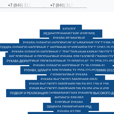
+
7
(
8
4
6
)
3
1
2
+
7
(
8
4
6
)
3
1
2
КАТАЛОГ
РЕЗИНОТЕХНИЧЕСКИЕ ИЗДЕЛИЯ
РУКАВА РЕЗИНОВЫЕ
РУКАВА (ШЛАНГИ) НАПОРНО-ВСАСЫВАЮЩИЕ ГОСТ 5398-7
РУКАВА (ШЛАНГИ) НАПОРНЫЕ С НИТЯНЫМ УСИЛЕНИЕМ ГОСТ 10362-76 (ГО
РУКАВА (ШЛАНГИ) НАПОРНЫЕ С ТЕКСТИЛЬНЫМ КАРКАСОМ ГОСТ 1
КИСЛОРОДНЫЕ И ПРОПАНОВЫЕ РУКАВА ДЛЯ ГАЗОВОЙ СВАРКИ ГОСТ
РУКАВА ДЮРИТОВЫЕ ПРОКЛАДОЧНЫЕ ТУ 0056016-87, ТУ 2556-221-057
РУКАВА (ШЛАНГИ) НАПОРНЫЕ ТУ 38-105998-91
РУКАВА, ШЛАНГИ ДЛЯ ПОЛИВА ТУ 2559-223-05788889-2012
СИЛИКОНОВЫЕ РУКАВА
РУКАВА ВЫСОКОГО ДАВЛЕНИЯ (РВД)
РУКАВ ВЫСОКОГО ДАВЛЕНИЯ DIN EN 853 1SN И 2SN
РУКАВ ВЫСОКОГО ДАВЛЕНИЯ DIN EN 856 4SH И 4SP
ПОДБОР И РЕАЛИЗАЦИЯ ГИДРАВЛИЧЕСКИХ РУКАВОВ ВЫСОКОГО 
ФИТИНГИ ДЛЯ РВД
БУРОВЫЕ РУКАВА
ПРАВИЛА ПРИМЕНЕНИЯ РВД
РУКАВА ИЗ ПВХ