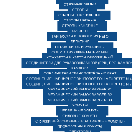
СТЯЖНЫЕ РЕМНИ
СТРОПЫ
СТРОПЫ ТЕКСТИЛЬНЫЕ
СТРОПЫ ЦЕПНЫЕ
СТРОПЫ КАНАТНЫЕ
БРЕЗЕНТ
ТАРПАУЛИН И ПОЛОГИ ИЗ НЕГО
БЕЛЬТИНГ
ПЕРЧАТКИ Х/Б И РУКАВИЦЫ
СОПУТСТВУЮЩИЕ МАТЕРИАЛЫ
КОЖКАРТОН И КАРТОН ОБЛОЖЕЧНЫЙ
СОЕДИНИТЕЛИ ДЛЯ РУКАВОВ/ШЛАНГОВ (ЁРШ, БРС, КАМЛОК
КАМЛОКИ
СОЕДИНИТЕЛИ ТРАНСПОРТЁРНЫХ ЛЕНТ
СОЕДИНЕНИЕ ШАРНИРНОЕ ВИНТОВОЕ FOLLA FURETTO N 4
СОЕДИНЕНИЕ ШАРНИРНОЕ ВИНТОВОЕ FOLLA FURETTO N 7
МЕХАНИЧЕСКИЙ ЗАМОК BARGER B1
МЕХАНИЧЕСКИЙ ЗАМОК BARGER B2
МЕХАНИЧЕСКИЙ ЗАМОК BARGER B3
ХОМУТЫ
ЧЕРВЯЧНЫЕ ХОМУТЫ
СИЛОВЫЕ ХОМУТЫ
СТЯЖКИ НЕЙЛОНОВЫЕ (ПЛАСТИКОВЫЕ ХОМУТЫ)
ПРОВОЛОЧНЫЕ ХОМУТЫ