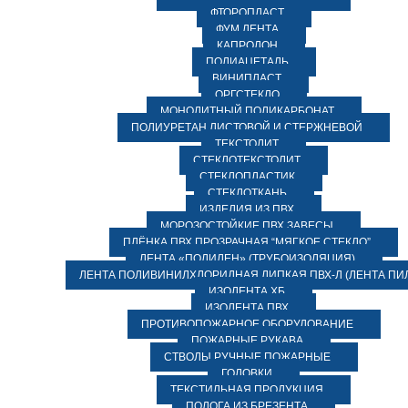
ФТОРОПЛАСТ
ФУМ ЛЕНТА
КАПРОЛОН
ПОЛИАЦЕТАЛЬ
ВИНИПЛАСТ
ОРГСТЕКЛО
МОНОЛИТНЫЙ ПОЛИКАРБОНАТ
ПОЛИУРЕТАН ЛИСТОВОЙ И СТЕРЖНЕВОЙ
ТЕКСТОЛИТ
СТЕКЛОТЕКСТОЛИТ
СТЕКЛОПЛАСТИК
СТЕКЛОТКАНЬ
ИЗДЕЛИЯ ИЗ ПВХ
МОРОЗОСТОЙКИЕ ПВХ ЗАВЕСЫ
ПЛЁНКА ПВХ ПРОЗРАЧНАЯ “МЯГКОЕ СТЕКЛО”
ЛЕНТА «ПОЛИЛЕН» (ТРУБОИЗОЛЯЦИЯ)
ЛЕНТА ПОЛИВИНИЛХЛОРИДНАЯ ЛИПКАЯ ПВХ-Л (ЛЕНТА ПИ
ИЗОЛЕНТА ХБ
ИЗОЛЕНТА ПВХ
ПРОТИВОПОЖАРНОЕ ОБОРУДОВАНИЕ
ПОЖАРНЫЕ РУКАВА
СТВОЛЫ РУЧНЫЕ ПОЖАРНЫЕ
ГОЛОВКИ
ТЕКСТИЛЬНАЯ ПРОДУКЦИЯ
ПОЛОГА ИЗ БРЕЗЕНТА