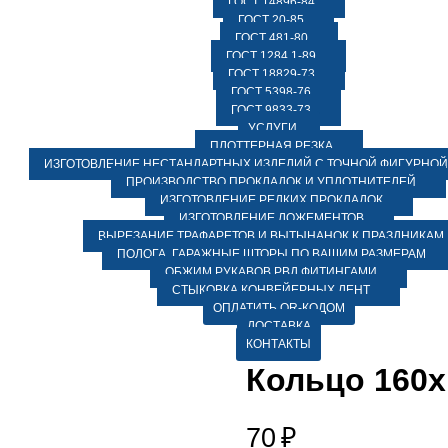
ГОСТ 14896-84
ГОСТ 20-85
ГОСТ 481-80
ГОСТ 1284.1-89
ГОСТ 18829-73
ГОСТ 5398-76
ГОСТ 9833-73
УСЛУГИ
ПЛОТТЕРНАЯ РЕЗКА
ИЗГОТОВЛЕНИЕ НЕСТАНДАРТНЫХ ИЗДЕЛИЙ С ТОЧНОЙ ФИГУРНОЙ
ПРОИЗВОДСТВО ПРОКЛАДОК И УПЛОТНИТЕЛЕЙ
ИЗГОТОВЛЕНИЕ РЕДКИХ ПРОКЛАДОК
ИЗГОТОВЛЕНИЕ ЛОЖЕМЕНТОВ
ВЫРЕЗАНИЕ ТРАФАРЕТОВ И ВЫТЫНАНОК К ПРАЗДНИКАМ
ПОЛОГА, ГАРАЖНЫЕ ШТОРЫ ПО ВАШИМ РАЗМЕРАМ
ОБЖИМ РУКАВОВ РВД ФИТИНГАМИ
СТЫКОВКА КОНВЕЙЕРНЫХ ЛЕНТ
ОПЛАТИТЬ QR-КОДОМ
ДОСТАВКА
КОНТАКТЫ
Кольцо 160х
70
₽