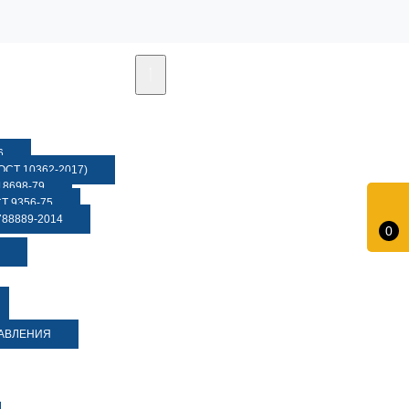
6
СТ 10362-2017)
8698-79
 9356-75
88889-2014
0
ДАВЛЕНИЯ