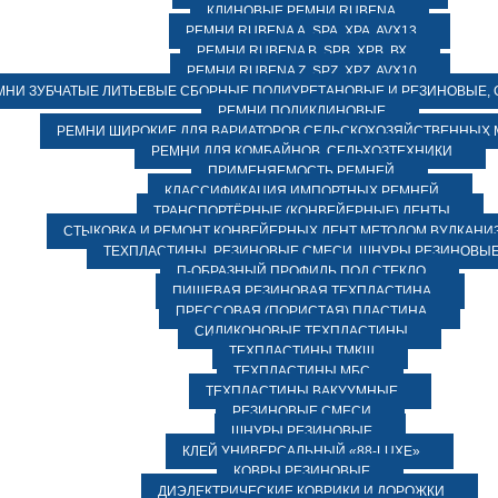
КЛИНОВЫЕ РЕМНИ RUBENA
РЕМНИ RUBENA А, SPA, XPA, AVX13
РЕМНИ RUBENA В, SPВ, ХPВ, ВХ
РЕМНИ RUBENA Z, SPZ, XPZ, AVX10
МНИ ЗУБЧАТЫЕ ЛИТЬЕВЫЕ СБОРНЫЕ ПОЛИУРЕТАНОВЫЕ И РЕЗИНОВЫЕ, 
РЕМНИ ПОЛИКЛИНОВЫЕ
РЕМНИ ШИРОКИЕ ДЛЯ ВАРИАТОРОВ СЕЛЬСКОХОЗЯЙСТВЕННЫХ
РЕМНИ ДЛЯ КОМБАЙНОВ, СЕЛЬХОЗТЕХНИКИ
ПРИМЕНЯЕМОСТЬ РЕМНЕЙ
КЛАССИФИКАЦИЯ ИМПОРТНЫХ РЕМНЕЙ
ТРАНСПОРТЁРНЫЕ (КОНВЕЙЕРНЫЕ) ЛЕНТЫ
СТЫКОВКА И РЕМОНТ КОНВЕЙЕРНЫХ ЛЕНТ МЕТОДОМ ВУЛКАНИ
ТЕХПЛАСТИНЫ, РЕЗИНОВЫЕ СМЕСИ, ШНУРЫ РЕЗИНОВЫ
П-ОБРАЗНЫЙ ПРОФИЛЬ ПОД СТЕКЛО
ПИЩЕВАЯ РЕЗИНОВАЯ ТЕХПЛАСТИНА
ПРЕССОВАЯ (ПОРИСТАЯ) ПЛАСТИНА
СИЛИКОНОВЫЕ ТЕХПЛАСТИНЫ
ТЕХПЛАСТИНЫ ТМКЩ
ТЕХПЛАСТИНЫ МБС
ТЕХПЛАСТИНЫ ВАКУУМНЫЕ
РЕЗИНОВЫЕ СМЕСИ
ШНУРЫ РЕЗИНОВЫЕ
КЛЕЙ УНИВЕРСАЛЬНЫЙ «88-LUXE»
КОВРЫ РЕЗИНОВЫЕ
ДИЭЛЕКТРИЧЕСКИЕ КОВРИКИ И ДОРОЖКИ