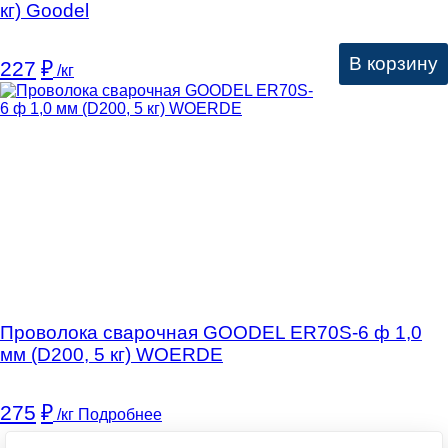
кг) Goodel
В корзину
227
₽
/кг
Проволока сварочная GOODEL ER70S-6 ф 1,0
мм (D200, 5 кг) WOERDE
275
₽
/кг
Подробнее