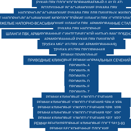
РУКАВ ПВХ ПЛОСКОСВОРАЧИВАЕМЫЙ (LAY FLAT)
ВОЗДУШНЫЕ ВСАСЫВАЮЩИЕ РУКАВА ПВХ
НАПОРНО-ВСАСЫВАЮЩИЕ РУКАВА ПВХ ДЛЯ ПИЩЕВЫХ ЖИДК
 НАПОРНО-ВСАСЫВАЮЩИЕ МОРОЗОСТОЙКИЕ ШЛАНГИ ПВХ (СУПЕРЭЛАС
ЯЖЕЛЫЕ НАПОРНО-ВСАСЫВАЮЩИЕ ШЛАНГИ ПВХ, АРМИРОВАННЫЕ СТА
РУКАВА ПВХ НАПОРНЫЕ
ШЛАНГИ ПВХ, АРМИРОВАННЫЕ СИНТЕТИЧЕСКОЙ НИТЬЮ (МАСЛОБЕН
АРМИРОВАННЫЙ РУКАВ ПВХ ПИЩЕВОЙ
ТРУБКА МБС ИЗ ПВХ (НЕ АРМИРОВАННАЯ)
ТРУБКА ИЗ ПВХ ПРОЗРАЧНАЯ
РЕМНИ ПРИВОДНЫЕ
ПРИВОДНЫЕ КЛИНОВЫЕ РЕМНИ НОРМАЛЬНЫХ СЕЧЕНИЙ
ПРОФИЛЬ A
ПРОФИЛЬ B
ПРОФИЛЬ C
ПРОФИЛЬ D
ПРОФИЛЬ E
ПРОФИЛЬ Z
РЕМНИ КЛИНОВЫЕ УЗКОГО СЕЧЕНИЯ
РЕМНИ КЛИНОВЫЕ УЗКОГО СЕЧЕНИЯ SPA И XPA
РЕМНИ КЛИНОВЫЕ УЗКОГО СЕЧЕНИЯ SPB, XPB
РЕМНИ КЛИНОВЫЕ УЗКОГО СЕЧЕНИЯ SPC, XPC
РЕМНИ КЛИНОВЫЕ УЗКОГО СЕЧЕНИЯ SPZ, XPZ
РЕМНИ ВЕНТИЛЯТОРНЫЕ КЛИНОВЫЕ ГОСТ 5813-93
РЕМНИ БЕСКОНЕЧНЫЕ ПЛОСКИЕ