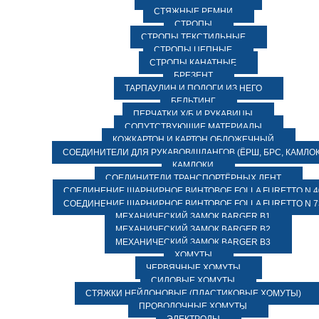
СТЯЖНЫЕ РЕМНИ
СТРОПЫ
СТРОПЫ ТЕКСТИЛЬНЫЕ
СТРОПЫ ЦЕПНЫЕ
СТРОПЫ КАНАТНЫЕ
БРЕЗЕНТ
ТАРПАУЛИН И ПОЛОГИ ИЗ НЕГО
БЕЛЬТИНГ
ПЕРЧАТКИ Х/Б И РУКАВИЦЫ
СОПУТСТВУЮЩИЕ МАТЕРИАЛЫ
КОЖКАРТОН И КАРТОН ОБЛОЖЕЧНЫЙ
СОЕДИНИТЕЛИ ДЛЯ РУКАВОВ/ШЛАНГОВ (ЁРШ, БРС, КАМЛОК
КАМЛОКИ
СОЕДИНИТЕЛИ ТРАНСПОРТЁРНЫХ ЛЕНТ
СОЕДИНЕНИЕ ШАРНИРНОЕ ВИНТОВОЕ FOLLA FURETTO N 4
СОЕДИНЕНИЕ ШАРНИРНОЕ ВИНТОВОЕ FOLLA FURETTO N 7
МЕХАНИЧЕСКИЙ ЗАМОК BARGER B1
МЕХАНИЧЕСКИЙ ЗАМОК BARGER B2
МЕХАНИЧЕСКИЙ ЗАМОК BARGER B3
ХОМУТЫ
ЧЕРВЯЧНЫЕ ХОМУТЫ
СИЛОВЫЕ ХОМУТЫ
СТЯЖКИ НЕЙЛОНОВЫЕ (ПЛАСТИКОВЫЕ ХОМУТЫ)
ПРОВОЛОЧНЫЕ ХОМУТЫ