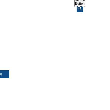
Button
Л)