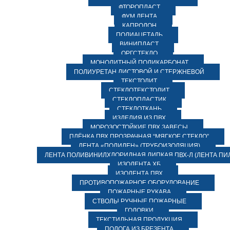
ФТОРОПЛАСТ
ФУМ ЛЕНТА
КАПРОЛОН
ПОЛИАЦЕТАЛЬ
ВИНИПЛАСТ
ОРГСТЕКЛО
МОНОЛИТНЫЙ ПОЛИКАРБОНАТ
ПОЛИУРЕТАН ЛИСТОВОЙ И СТЕРЖНЕВОЙ
ТЕКСТОЛИТ
СТЕКЛОТЕКСТОЛИТ
СТЕКЛОПЛАСТИК
СТЕКЛОТКАНЬ
ИЗДЕЛИЯ ИЗ ПВХ
МОРОЗОСТОЙКИЕ ПВХ ЗАВЕСЫ
ПЛЁНКА ПВХ ПРОЗРАЧНАЯ “МЯГКОЕ СТЕКЛО”
ЛЕНТА «ПОЛИЛЕН» (ТРУБОИЗОЛЯЦИЯ)
ЛЕНТА ПОЛИВИНИЛХЛОРИДНАЯ ЛИПКАЯ ПВХ-Л (ЛЕНТА ПИ
ИЗОЛЕНТА ХБ
ИЗОЛЕНТА ПВХ
ПРОТИВОПОЖАРНОЕ ОБОРУДОВАНИЕ
ПОЖАРНЫЕ РУКАВА
СТВОЛЫ РУЧНЫЕ ПОЖАРНЫЕ
ГОЛОВКИ
ТЕКСТИЛЬНАЯ ПРОДУКЦИЯ
ПОЛОГА ИЗ БРЕЗЕНТА