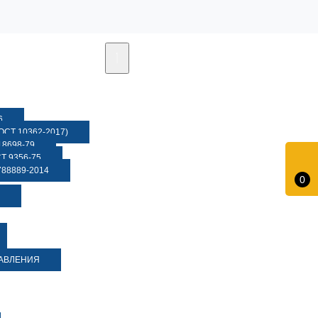
6
СТ 10362-2017)
8698-79
 9356-75
88889-2014
0
ДАВЛЕНИЯ