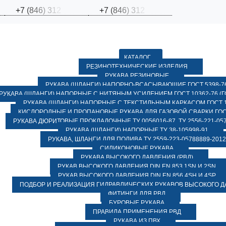
+
7
(
8
4
6
)
3
1
2
+
7
(
8
4
6
)
3
1
2
КАТАЛОГ
РЕЗИНОТЕХНИЧЕСКИЕ ИЗДЕЛИЯ
РУКАВА РЕЗИНОВЫЕ
РУКАВА (ШЛАНГИ) НАПОРНО-ВСАСЫВАЮЩИЕ ГОСТ 5398-7
РУКАВА (ШЛАНГИ) НАПОРНЫЕ С НИТЯНЫМ УСИЛЕНИЕМ ГОСТ 10362-76 (ГО
РУКАВА (ШЛАНГИ) НАПОРНЫЕ С ТЕКСТИЛЬНЫМ КАРКАСОМ ГОСТ 1
КИСЛОРОДНЫЕ И ПРОПАНОВЫЕ РУКАВА ДЛЯ ГАЗОВОЙ СВАРКИ ГОСТ
РУКАВА ДЮРИТОВЫЕ ПРОКЛАДОЧНЫЕ ТУ 0056016-87, ТУ 2556-221-057
РУКАВА (ШЛАНГИ) НАПОРНЫЕ ТУ 38-105998-91
РУКАВА, ШЛАНГИ ДЛЯ ПОЛИВА ТУ 2559-223-05788889-2012
СИЛИКОНОВЫЕ РУКАВА
РУКАВА ВЫСОКОГО ДАВЛЕНИЯ (РВД)
РУКАВ ВЫСОКОГО ДАВЛЕНИЯ DIN EN 853 1SN И 2SN
РУКАВ ВЫСОКОГО ДАВЛЕНИЯ DIN EN 856 4SH И 4SP
ПОДБОР И РЕАЛИЗАЦИЯ ГИДРАВЛИЧЕСКИХ РУКАВОВ ВЫСОКОГО 
ФИТИНГИ ДЛЯ РВД
БУРОВЫЕ РУКАВА
ПРАВИЛА ПРИМЕНЕНИЯ РВД
РУКАВА ИЗ ПВХ