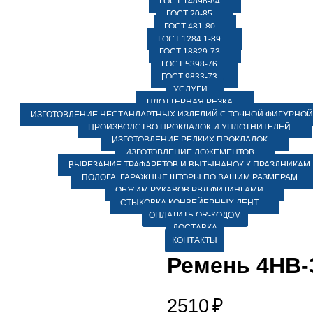
ГОСТ 14896-84
ГОСТ 20-85
ГОСТ 481-80
ГОСТ 1284.1-89
ГОСТ 18829-73
ГОСТ 5398-76
ГОСТ 9833-73
УСЛУГИ
ПЛОТТЕРНАЯ РЕЗКА
ИЗГОТОВЛЕНИЕ НЕСТАНДАРТНЫХ ИЗДЕЛИЙ С ТОЧНОЙ ФИГУРНОЙ
ПРОИЗВОДСТВО ПРОКЛАДОК И УПЛОТНИТЕЛЕЙ
ИЗГОТОВЛЕНИЕ РЕДКИХ ПРОКЛАДОК
ИЗГОТОВЛЕНИЕ ЛОЖЕМЕНТОВ
ВЫРЕЗАНИЕ ТРАФАРЕТОВ И ВЫТЫНАНОК К ПРАЗДНИКАМ
ПОЛОГА, ГАРАЖНЫЕ ШТОРЫ ПО ВАШИМ РАЗМЕРАМ
ОБЖИМ РУКАВОВ РВД ФИТИНГАМИ
СТЫКОВКА КОНВЕЙЕРНЫХ ЛЕНТ
ОПЛАТИТЬ QR-КОДОМ
ДОСТАВКА
КОНТАКТЫ
Ремень 4НВ-
2510
₽