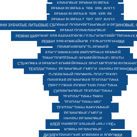
КЛИНОВЫЕ РЕМНИ RUBENA
РЕМНИ RUBENA А, SPA, XPA, AVX13
РЕМНИ RUBENA В, SPВ, ХPВ, ВХ
РЕМНИ RUBENA Z, SPZ, XPZ, AVX10
МНИ ЗУБЧАТЫЕ ЛИТЬЕВЫЕ СБОРНЫЕ ПОЛИУРЕТАНОВЫЕ И РЕЗИНОВЫЕ, 
РЕМНИ ПОЛИКЛИНОВЫЕ
РЕМНИ ШИРОКИЕ ДЛЯ ВАРИАТОРОВ СЕЛЬСКОХОЗЯЙСТВЕННЫХ
РЕМНИ ДЛЯ КОМБАЙНОВ, СЕЛЬХОЗТЕХНИКИ
ПРИМЕНЯЕМОСТЬ РЕМНЕЙ
КЛАССИФИКАЦИЯ ИМПОРТНЫХ РЕМНЕЙ
ТРАНСПОРТЁРНЫЕ (КОНВЕЙЕРНЫЕ) ЛЕНТЫ
СТЫКОВКА И РЕМОНТ КОНВЕЙЕРНЫХ ЛЕНТ МЕТОДОМ ВУЛКАНИ
ТЕХПЛАСТИНЫ, РЕЗИНОВЫЕ СМЕСИ, ШНУРЫ РЕЗИНОВЫ
П-ОБРАЗНЫЙ ПРОФИЛЬ ПОД СТЕКЛО
ПИЩЕВАЯ РЕЗИНОВАЯ ТЕХПЛАСТИНА
ПРЕССОВАЯ (ПОРИСТАЯ) ПЛАСТИНА
СИЛИКОНОВЫЕ ТЕХПЛАСТИНЫ
ТЕХПЛАСТИНЫ ТМКЩ
ТЕХПЛАСТИНЫ МБС
ТЕХПЛАСТИНЫ ВАКУУМНЫЕ
РЕЗИНОВЫЕ СМЕСИ
ШНУРЫ РЕЗИНОВЫЕ
КЛЕЙ УНИВЕРСАЛЬНЫЙ «88-LUXE»
КОВРЫ РЕЗИНОВЫЕ
ДИЭЛЕКТРИЧЕСКИЕ КОВРИКИ И ДОРОЖКИ