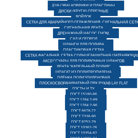
ЭЛЕКТРОДЫ
EVA (ЭВА) КОВРИКИ И ПЛАСТИНЫ
ДИСКИ (КРУГИ) ОТРЕЗНЫЕ
ВОЙЛОК
СЕТКА ДЛЯ АВАРИЙНОГО ОГРАЖДЕНИЯ, СИГНАЛЬНАЯ СЕТ
СИГНАЛЬНАЯ ЛЕНТА
ДРЕНАЖНЫЙ НАСОС ГНОМ.
САД И ОГОРОД
ШЛАНГИ ДЛЯ ПОЛИВА
ПЛАСТИКОВАЯ СЕТКА
СЕТКА ФАСАДНАЯ. СЕТКА СОЛНЦЕЗАЩИТНАЯ (ЗАТЕНЯЮЩАЯ
АКСЕССУАРЫ ДЛЯ ПОЛИВОЧНЫХ ШЛАНГОВ
ЛЕНТА “КАПЕЛЬНЫЙ ПОЛИВ”
ШПАГАТ ИЗ ПОЛИПРОПИЛЕНА
ПЛЁНКА ПОЛИЭТИЛЕНОВАЯ
ПЛОСКОСВОРАЧИВАЕМЫЙ ПВХ РУКАВ LAY FLAT
ГОСТЫ И ТУ
ГОСТ 15180-86
ГОСТ 1284.2-89
ГОСТ 1284.2-96
ГОСТ 6678-72
ГОСТ 7338-90
ГОСТ 8752-79
ГОСТ 10362-76
ГОСТ 10354-82