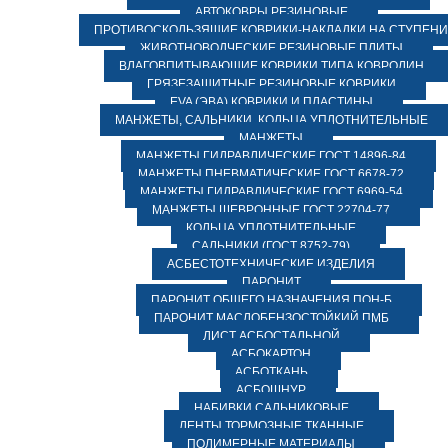
АВТОКОВРЫ РЕЗИНОВЫЕ
ПРОТИВОСКОЛЬЗЯЩИЕ КОВРИКИ-НАКЛАДКИ НА СТУПЕН
ЖИВОТНОВОДЧЕСКИЕ РЕЗИНОВЫЕ ПЛИТЫ
ВЛАГОВПИТЫВАЮЩИЕ КОВРИКИ ТИПА КОВРОЛИН
ГРЯЗЕЗАЩИТНЫЕ РЕЗИНОВЫЕ КОВРИКИ
EVA (ЭВА) КОВРИКИ И ПЛАСТИНЫ
МАНЖЕТЫ, САЛЬНИКИ, КОЛЬЦА УПЛОТНИТЕЛЬНЫЕ
МАНЖЕТЫ
МАНЖЕТЫ ГИДРАВЛИЧЕСКИЕ ГОСТ 14896-84
МАНЖЕТЫ ПНЕВМАТИЧЕСКИЕ ГОСТ 6678-72
МАНЖЕТЫ ГИДРАВЛИЧЕСКИЕ ГОСТ 6969-54
МАНЖЕТЫ ШЕВРОННЫЕ ГОСТ 22704-77
КОЛЬЦА УПЛОТНИТЕЛЬНЫЕ
САЛЬНИКИ (ГОСТ 8752-79)
АСБЕСТОТЕХНИЧЕСКИЕ ИЗДЕЛИЯ
ПАРОНИТ
ПАРОНИТ ОБЩЕГО НАЗНАЧЕНИЯ ПОН-Б
ПАРОНИТ МАСЛОБЕНЗОСТОЙКИЙ ПМБ
ЛИСТ АСБОСТАЛЬНОЙ
АСБОКАРТОН
АСБОТКАНЬ
АСБОШНУР
НАБИВКИ САЛЬНИКОВЫЕ
ЛЕНТЫ ТОРМОЗНЫЕ ТКАННЫЕ
ПОЛИМЕРНЫЕ МАТЕРИАЛЫ