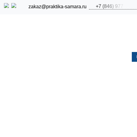
+
7
(
8
4
6
)
9
7
7
zakaz@praktika-samara.ru