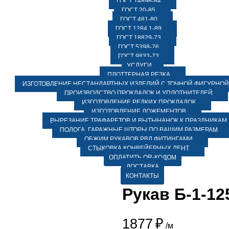
ГОСТ 14896-84
ГОСТ 20-85
ГОСТ 481-80
ГОСТ 1284.1-89
ГОСТ 18829-73
ГОСТ 5398-76
ГОСТ 9833-73
УСЛУГИ
ПЛОТТЕРНАЯ РЕЗКА
ИЗГОТОВЛЕНИЕ НЕСТАНДАРТНЫХ ИЗДЕЛИЙ С ТОЧНОЙ ФИГУРНОЙ
ПРОИЗВОДСТВО ПРОКЛАДОК И УПЛОТНИТЕЛЕЙ
ИЗГОТОВЛЕНИЕ РЕДКИХ ПРОКЛАДОК
ИЗГОТОВЛЕНИЕ ЛОЖЕМЕНТОВ
ВЫРЕЗАНИЕ ТРАФАРЕТОВ И ВЫТЫНАНОК К ПРАЗДНИКАМ
ПОЛОГА, ГАРАЖНЫЕ ШТОРЫ ПО ВАШИМ РАЗМЕРАМ
ОБЖИМ РУКАВОВ РВД ФИТИНГАМИ
СТЫКОВКА КОНВЕЙЕРНЫХ ЛЕНТ
ОПЛАТИТЬ QR-КОДОМ
ДОСТАВКА
КОНТАКТЫ
Рукав Б-1-12
1877
₽
/м