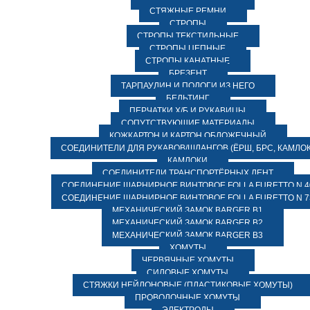
СТЯЖНЫЕ РЕМНИ
СТРОПЫ
СТРОПЫ ТЕКСТИЛЬНЫЕ
СТРОПЫ ЦЕПНЫЕ
СТРОПЫ КАНАТНЫЕ
БРЕЗЕНТ
ТАРПАУЛИН И ПОЛОГИ ИЗ НЕГО
БЕЛЬТИНГ
ПЕРЧАТКИ Х/Б И РУКАВИЦЫ
СОПУТСТВУЮЩИЕ МАТЕРИАЛЫ
КОЖКАРТОН И КАРТОН ОБЛОЖЕЧНЫЙ
СОЕДИНИТЕЛИ ДЛЯ РУКАВОВ/ШЛАНГОВ (ЁРШ, БРС, КАМЛОК
КАМЛОКИ
СОЕДИНИТЕЛИ ТРАНСПОРТЁРНЫХ ЛЕНТ
СОЕДИНЕНИЕ ШАРНИРНОЕ ВИНТОВОЕ FOLLA FURETTO N 4
СОЕДИНЕНИЕ ШАРНИРНОЕ ВИНТОВОЕ FOLLA FURETTO N 7
МЕХАНИЧЕСКИЙ ЗАМОК BARGER B1
МЕХАНИЧЕСКИЙ ЗАМОК BARGER B2
МЕХАНИЧЕСКИЙ ЗАМОК BARGER B3
ХОМУТЫ
ЧЕРВЯЧНЫЕ ХОМУТЫ
СИЛОВЫЕ ХОМУТЫ
СТЯЖКИ НЕЙЛОНОВЫЕ (ПЛАСТИКОВЫЕ ХОМУТЫ)
ПРОВОЛОЧНЫЕ ХОМУТЫ