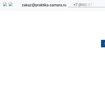
+
7
(
8
4
6
)
9
7
7
zakaz@praktika-samara.ru