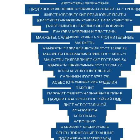
АВТОКОВРЫ РЕЗИНОВЫЕ
ПРОТИВОСКОЛЬЗЯЩИЕ КОВРИКИ-НАКЛАДКИ НА СТУПЕН
ЖИВОТНОВОДЧЕСКИЕ РЕЗИНОВЫЕ ПЛИТЫ
ВЛАГОВПИТЫВАЮЩИЕ КОВРИКИ ТИПА КОВРОЛИН
ГРЯЗЕЗАЩИТНЫЕ РЕЗИНОВЫЕ КОВРИКИ
EVA (ЭВА) КОВРИКИ И ПЛАСТИНЫ
МАНЖЕТЫ, САЛЬНИКИ, КОЛЬЦА УПЛОТНИТЕЛЬНЫЕ
МАНЖЕТЫ
МАНЖЕТЫ ГИДРАВЛИЧЕСКИЕ ГОСТ 14896-84
МАНЖЕТЫ ПНЕВМАТИЧЕСКИЕ ГОСТ 6678-72
МАНЖЕТЫ ГИДРАВЛИЧЕСКИЕ ГОСТ 6969-54
МАНЖЕТЫ ШЕВРОННЫЕ ГОСТ 22704-77
КОЛЬЦА УПЛОТНИТЕЛЬНЫЕ
САЛЬНИКИ (ГОСТ 8752-79)
АСБЕСТОТЕХНИЧЕСКИЕ ИЗДЕЛИЯ
ПАРОНИТ
ПАРОНИТ ОБЩЕГО НАЗНАЧЕНИЯ ПОН-Б
ПАРОНИТ МАСЛОБЕНЗОСТОЙКИЙ ПМБ
ЛИСТ АСБОСТАЛЬНОЙ
АСБОКАРТОН
АСБОТКАНЬ
АСБОШНУР
НАБИВКИ САЛЬНИКОВЫЕ
ЛЕНТЫ ТОРМОЗНЫЕ ТКАННЫЕ
ПОЛИМЕРНЫЕ МАТЕРИАЛЫ