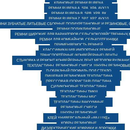
КЛИНОВЫЕ РЕМНИ RUBENA
РЕМНИ RUBENA А, SPA, XPA, AVX13
РЕМНИ RUBENA В, SPВ, ХPВ, ВХ
РЕМНИ RUBENA Z, SPZ, XPZ, AVX10
МНИ ЗУБЧАТЫЕ ЛИТЬЕВЫЕ СБОРНЫЕ ПОЛИУРЕТАНОВЫЕ И РЕЗИНОВЫЕ, 
РЕМНИ ПОЛИКЛИНОВЫЕ
РЕМНИ ШИРОКИЕ ДЛЯ ВАРИАТОРОВ СЕЛЬСКОХОЗЯЙСТВЕННЫХ
РЕМНИ ДЛЯ КОМБАЙНОВ, СЕЛЬХОЗТЕХНИКИ
ПРИМЕНЯЕМОСТЬ РЕМНЕЙ
КЛАССИФИКАЦИЯ ИМПОРТНЫХ РЕМНЕЙ
ТРАНСПОРТЁРНЫЕ (КОНВЕЙЕРНЫЕ) ЛЕНТЫ
СТЫКОВКА И РЕМОНТ КОНВЕЙЕРНЫХ ЛЕНТ МЕТОДОМ ВУЛКАНИ
ТЕХПЛАСТИНЫ, РЕЗИНОВЫЕ СМЕСИ, ШНУРЫ РЕЗИНОВЫ
П-ОБРАЗНЫЙ ПРОФИЛЬ ПОД СТЕКЛО
ПИЩЕВАЯ РЕЗИНОВАЯ ТЕХПЛАСТИНА
ПРЕССОВАЯ (ПОРИСТАЯ) ПЛАСТИНА
СИЛИКОНОВЫЕ ТЕХПЛАСТИНЫ
ТЕХПЛАСТИНЫ ТМКЩ
ТЕХПЛАСТИНЫ МБС
ТЕХПЛАСТИНЫ ВАКУУМНЫЕ
РЕЗИНОВЫЕ СМЕСИ
ШНУРЫ РЕЗИНОВЫЕ
КЛЕЙ УНИВЕРСАЛЬНЫЙ «88-LUXE»
КОВРЫ РЕЗИНОВЫЕ
ДИЭЛЕКТРИЧЕСКИЕ КОВРИКИ И ДОРОЖКИ