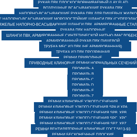
РУКАВ ПВХ ПЛОСКОСВОРАЧИВАЕМЫЙ (LAY FLAT)
ВОЗДУШНЫЕ ВСАСЫВАЮЩИЕ РУКАВА ПВХ
НАПОРНО-ВСАСЫВАЮЩИЕ РУКАВА ПВХ ДЛЯ ПИЩЕВЫХ ЖИДК
 НАПОРНО-ВСАСЫВАЮЩИЕ МОРОЗОСТОЙКИЕ ШЛАНГИ ПВХ (СУПЕРЭЛАС
ЯЖЕЛЫЕ НАПОРНО-ВСАСЫВАЮЩИЕ ШЛАНГИ ПВХ, АРМИРОВАННЫЕ СТА
РУКАВА ПВХ НАПОРНЫЕ
ШЛАНГИ ПВХ, АРМИРОВАННЫЕ СИНТЕТИЧЕСКОЙ НИТЬЮ (МАСЛОБЕН
АРМИРОВАННЫЙ РУКАВ ПВХ ПИЩЕВОЙ
ТРУБКА МБС ИЗ ПВХ (НЕ АРМИРОВАННАЯ)
ТРУБКА ИЗ ПВХ ПРОЗРАЧНАЯ
РЕМНИ ПРИВОДНЫЕ
ПРИВОДНЫЕ КЛИНОВЫЕ РЕМНИ НОРМАЛЬНЫХ СЕЧЕНИЙ
ПРОФИЛЬ A
ПРОФИЛЬ B
ПРОФИЛЬ C
ПРОФИЛЬ D
ПРОФИЛЬ E
ПРОФИЛЬ Z
РЕМНИ КЛИНОВЫЕ УЗКОГО СЕЧЕНИЯ
РЕМНИ КЛИНОВЫЕ УЗКОГО СЕЧЕНИЯ SPA И XPA
РЕМНИ КЛИНОВЫЕ УЗКОГО СЕЧЕНИЯ SPB, XPB
РЕМНИ КЛИНОВЫЕ УЗКОГО СЕЧЕНИЯ SPC, XPC
РЕМНИ КЛИНОВЫЕ УЗКОГО СЕЧЕНИЯ SPZ, XPZ
РЕМНИ ВЕНТИЛЯТОРНЫЕ КЛИНОВЫЕ ГОСТ 5813-93
РЕМНИ БЕСКОНЕЧНЫЕ ПЛОСКИЕ