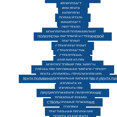
ФТОРОПЛАСТ
ФУМ ЛЕНТА
КАПРОЛОН
ПОЛИАЦЕТАЛЬ
ВИНИПЛАСТ
ОРГСТЕКЛО
МОНОЛИТНЫЙ ПОЛИКАРБОНАТ
ПОЛИУРЕТАН ЛИСТОВОЙ И СТЕРЖНЕВОЙ
ТЕКСТОЛИТ
СТЕКЛОТЕКСТОЛИТ
СТЕКЛОПЛАСТИК
СТЕКЛОТКАНЬ
ИЗДЕЛИЯ ИЗ ПВХ
МОРОЗОСТОЙКИЕ ПВХ ЗАВЕСЫ
ПЛЁНКА ПВХ ПРОЗРАЧНАЯ “МЯГКОЕ СТЕКЛО”
ЛЕНТА «ПОЛИЛЕН» (ТРУБОИЗОЛЯЦИЯ)
ЛЕНТА ПОЛИВИНИЛХЛОРИДНАЯ ЛИПКАЯ ПВХ-Л (ЛЕНТА ПИ
ИЗОЛЕНТА ХБ
ИЗОЛЕНТА ПВХ
ПРОТИВОПОЖАРНОЕ ОБОРУДОВАНИЕ
ПОЖАРНЫЕ РУКАВА
СТВОЛЫ РУЧНЫЕ ПОЖАРНЫЕ
ГОЛОВКИ
ТЕКСТИЛЬНАЯ ПРОДУКЦИЯ
ПОЛОГА ИЗ БРЕЗЕНТА