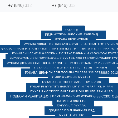
+
7
(
8
4
6
)
3
1
2
+
7
(
8
4
6
)
3
1
2
КАТАЛОГ
РЕЗИНОТЕХНИЧЕСКИЕ ИЗДЕЛИЯ
РУКАВА РЕЗИНОВЫЕ
РУКАВА (ШЛАНГИ) НАПОРНО-ВСАСЫВАЮЩИЕ ГОСТ 5398-7
РУКАВА (ШЛАНГИ) НАПОРНЫЕ С НИТЯНЫМ УСИЛЕНИЕМ ГОСТ 10362-76 (ГО
РУКАВА (ШЛАНГИ) НАПОРНЫЕ С ТЕКСТИЛЬНЫМ КАРКАСОМ ГОСТ 1
КИСЛОРОДНЫЕ И ПРОПАНОВЫЕ РУКАВА ДЛЯ ГАЗОВОЙ СВАРКИ ГОСТ
РУКАВА ДЮРИТОВЫЕ ПРОКЛАДОЧНЫЕ ТУ 0056016-87, ТУ 2556-221-057
РУКАВА (ШЛАНГИ) НАПОРНЫЕ ТУ 38-105998-91
РУКАВА, ШЛАНГИ ДЛЯ ПОЛИВА ТУ 2559-223-05788889-2012
СИЛИКОНОВЫЕ РУКАВА
РУКАВА ВЫСОКОГО ДАВЛЕНИЯ (РВД)
РУКАВ ВЫСОКОГО ДАВЛЕНИЯ DIN EN 853 1SN И 2SN
РУКАВ ВЫСОКОГО ДАВЛЕНИЯ DIN EN 856 4SH И 4SP
ПОДБОР И РЕАЛИЗАЦИЯ ГИДРАВЛИЧЕСКИХ РУКАВОВ ВЫСОКОГО 
ФИТИНГИ ДЛЯ РВД
БУРОВЫЕ РУКАВА
ПРАВИЛА ПРИМЕНЕНИЯ РВД
РУКАВА ИЗ ПВХ