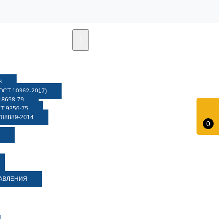
6
СТ 10362-2017)
8698-79
 9356-75
88889-2014
0
ДАВЛЕНИЯ