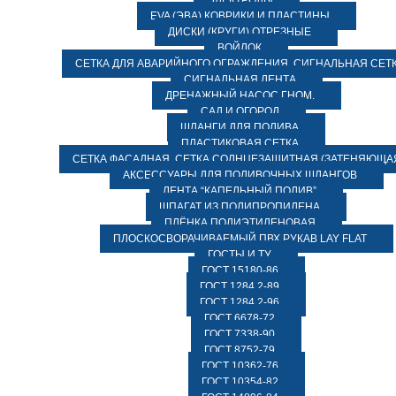
ЭЛЕКТРОДЫ
EVA (ЭВА) КОВРИКИ И ПЛАСТИНЫ
ДИСКИ (КРУГИ) ОТРЕЗНЫЕ
ВОЙЛОК
СЕТКА ДЛЯ АВАРИЙНОГО ОГРАЖДЕНИЯ, СИГНАЛЬНАЯ СЕТ
СИГНАЛЬНАЯ ЛЕНТА
ДРЕНАЖНЫЙ НАСОС ГНОМ.
САД И ОГОРОД
ШЛАНГИ ДЛЯ ПОЛИВА
ПЛАСТИКОВАЯ СЕТКА
СЕТКА ФАСАДНАЯ. СЕТКА СОЛНЦЕЗАЩИТНАЯ (ЗАТЕНЯЮЩАЯ
АКСЕССУАРЫ ДЛЯ ПОЛИВОЧНЫХ ШЛАНГОВ
ЛЕНТА “КАПЕЛЬНЫЙ ПОЛИВ”
ШПАГАТ ИЗ ПОЛИПРОПИЛЕНА
ПЛЁНКА ПОЛИЭТИЛЕНОВАЯ
ПЛОСКОСВОРАЧИВАЕМЫЙ ПВХ РУКАВ LAY FLAT
ГОСТЫ И ТУ
ГОСТ 15180-86
ГОСТ 1284.2-89
ГОСТ 1284.2-96
ГОСТ 6678-72
ГОСТ 7338-90
ГОСТ 8752-79
ГОСТ 10362-76
ГОСТ 10354-82