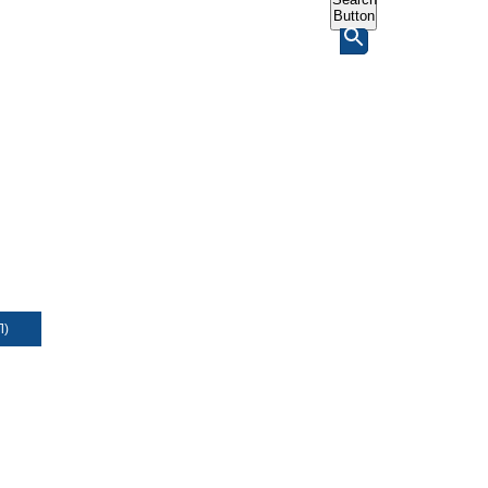
Button
Л)