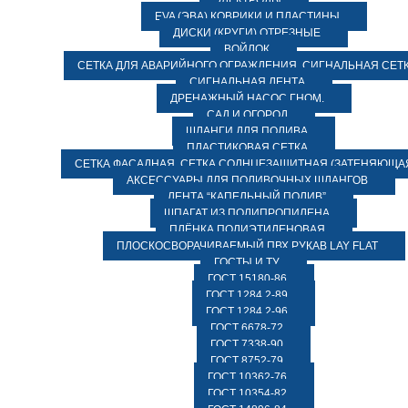
ЭЛЕКТРОДЫ
EVA (ЭВА) КОВРИКИ И ПЛАСТИНЫ
ДИСКИ (КРУГИ) ОТРЕЗНЫЕ
ВОЙЛОК
СЕТКА ДЛЯ АВАРИЙНОГО ОГРАЖДЕНИЯ, СИГНАЛЬНАЯ СЕТ
СИГНАЛЬНАЯ ЛЕНТА
ДРЕНАЖНЫЙ НАСОС ГНОМ.
САД И ОГОРОД
ШЛАНГИ ДЛЯ ПОЛИВА
ПЛАСТИКОВАЯ СЕТКА
СЕТКА ФАСАДНАЯ. СЕТКА СОЛНЦЕЗАЩИТНАЯ (ЗАТЕНЯЮЩАЯ
АКСЕССУАРЫ ДЛЯ ПОЛИВОЧНЫХ ШЛАНГОВ
ЛЕНТА “КАПЕЛЬНЫЙ ПОЛИВ”
ШПАГАТ ИЗ ПОЛИПРОПИЛЕНА
ПЛЁНКА ПОЛИЭТИЛЕНОВАЯ
ПЛОСКОСВОРАЧИВАЕМЫЙ ПВХ РУКАВ LAY FLAT
ГОСТЫ И ТУ
ГОСТ 15180-86
ГОСТ 1284.2-89
ГОСТ 1284.2-96
ГОСТ 6678-72
ГОСТ 7338-90
ГОСТ 8752-79
ГОСТ 10362-76
ГОСТ 10354-82