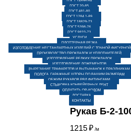
ГОСТ 14896-84
ГОСТ 20-85
ГОСТ 481-80
ГОСТ 1284.1-89
ГОСТ 18829-73
ГОСТ 5398-76
ГОСТ 9833-73
УСЛУГИ
ПЛОТТЕРНАЯ РЕЗКА
ИЗГОТОВЛЕНИЕ НЕСТАНДАРТНЫХ ИЗДЕЛИЙ С ТОЧНОЙ ФИГУРНОЙ
ПРОИЗВОДСТВО ПРОКЛАДОК И УПЛОТНИТЕЛЕЙ
ИЗГОТОВЛЕНИЕ РЕДКИХ ПРОКЛАДОК
ИЗГОТОВЛЕНИЕ ЛОЖЕМЕНТОВ
ВЫРЕЗАНИЕ ТРАФАРЕТОВ И ВЫТЫНАНОК К ПРАЗДНИКАМ
ПОЛОГА, ГАРАЖНЫЕ ШТОРЫ ПО ВАШИМ РАЗМЕРАМ
ОБЖИМ РУКАВОВ РВД ФИТИНГАМИ
СТЫКОВКА КОНВЕЙЕРНЫХ ЛЕНТ
ОПЛАТИТЬ QR-КОДОМ
ДОСТАВКА
КОНТАКТЫ
Рукав Б-2-10
1215
₽
/м