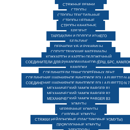
СТЯЖНЫЕ РЕМНИ
СТРОПЫ
СТРОПЫ ТЕКСТИЛЬНЫЕ
СТРОПЫ ЦЕПНЫЕ
СТРОПЫ КАНАТНЫЕ
БРЕЗЕНТ
ТАРПАУЛИН И ПОЛОГИ ИЗ НЕГО
БЕЛЬТИНГ
ПЕРЧАТКИ Х/Б И РУКАВИЦЫ
СОПУТСТВУЮЩИЕ МАТЕРИАЛЫ
КОЖКАРТОН И КАРТОН ОБЛОЖЕЧНЫЙ
СОЕДИНИТЕЛИ ДЛЯ РУКАВОВ/ШЛАНГОВ (ЁРШ, БРС, КАМЛОК
КАМЛОКИ
СОЕДИНИТЕЛИ ТРАНСПОРТЁРНЫХ ЛЕНТ
СОЕДИНЕНИЕ ШАРНИРНОЕ ВИНТОВОЕ FOLLA FURETTO N 4
СОЕДИНЕНИЕ ШАРНИРНОЕ ВИНТОВОЕ FOLLA FURETTO N 7
МЕХАНИЧЕСКИЙ ЗАМОК BARGER B1
МЕХАНИЧЕСКИЙ ЗАМОК BARGER B2
МЕХАНИЧЕСКИЙ ЗАМОК BARGER B3
ХОМУТЫ
ЧЕРВЯЧНЫЕ ХОМУТЫ
СИЛОВЫЕ ХОМУТЫ
СТЯЖКИ НЕЙЛОНОВЫЕ (ПЛАСТИКОВЫЕ ХОМУТЫ)
ПРОВОЛОЧНЫЕ ХОМУТЫ