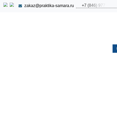
+
7
(
8
4
6
)
9
7
7
zakaz@praktika-samara.ru