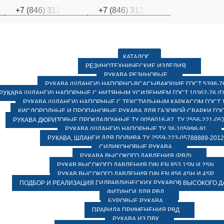
+
7
(
8
4
6
)
3
1
2
+
7
(
8
4
6
)
3
1
2
КАТАЛОГ
РЕЗИНОТЕХНИЧЕСКИЕ ИЗДЕЛИЯ
РУКАВА РЕЗИНОВЫЕ
РУКАВА (ШЛАНГИ) НАПОРНО-ВСАСЫВАЮЩИЕ ГОСТ 5398-7
РУКАВА (ШЛАНГИ) НАПОРНЫЕ С НИТЯНЫМ УСИЛЕНИЕМ ГОСТ 10362-76 (ГО
РУКАВА (ШЛАНГИ) НАПОРНЫЕ С ТЕКСТИЛЬНЫМ КАРКАСОМ ГОСТ 1
КИСЛОРОДНЫЕ И ПРОПАНОВЫЕ РУКАВА ДЛЯ ГАЗОВОЙ СВАРКИ ГОСТ
РУКАВА ДЮРИТОВЫЕ ПРОКЛАДОЧНЫЕ ТУ 0056016-87, ТУ 2556-221-057
РУКАВА (ШЛАНГИ) НАПОРНЫЕ ТУ 38-105998-91
РУКАВА, ШЛАНГИ ДЛЯ ПОЛИВА ТУ 2559-223-05788889-2012
СИЛИКОНОВЫЕ РУКАВА
РУКАВА ВЫСОКОГО ДАВЛЕНИЯ (РВД)
РУКАВ ВЫСОКОГО ДАВЛЕНИЯ DIN EN 853 1SN И 2SN
РУКАВ ВЫСОКОГО ДАВЛЕНИЯ DIN EN 856 4SH И 4SP
ПОДБОР И РЕАЛИЗАЦИЯ ГИДРАВЛИЧЕСКИХ РУКАВОВ ВЫСОКОГО 
ФИТИНГИ ДЛЯ РВД
БУРОВЫЕ РУКАВА
ПРАВИЛА ПРИМЕНЕНИЯ РВД
РУКАВА ИЗ ПВХ