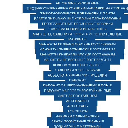
АВТОКОВРЫ РЕЗИНОВЫЕ
ПРОТИВОСКОЛЬЗЯЩИЕ КОВРИКИ-НАКЛАДКИ НА СТУПЕН
ЖИВОТНОВОДЧЕСКИЕ РЕЗИНОВЫЕ ПЛИТЫ
ВЛАГОВПИТЫВАЮЩИЕ КОВРИКИ ТИПА КОВРОЛИН
ГРЯЗЕЗАЩИТНЫЕ РЕЗИНОВЫЕ КОВРИКИ
EVA (ЭВА) КОВРИКИ И ПЛАСТИНЫ
МАНЖЕТЫ, САЛЬНИКИ, КОЛЬЦА УПЛОТНИТЕЛЬНЫЕ
МАНЖЕТЫ
МАНЖЕТЫ ГИДРАВЛИЧЕСКИЕ ГОСТ 14896-84
МАНЖЕТЫ ПНЕВМАТИЧЕСКИЕ ГОСТ 6678-72
МАНЖЕТЫ ГИДРАВЛИЧЕСКИЕ ГОСТ 6969-54
МАНЖЕТЫ ШЕВРОННЫЕ ГОСТ 22704-77
КОЛЬЦА УПЛОТНИТЕЛЬНЫЕ
САЛЬНИКИ (ГОСТ 8752-79)
АСБЕСТОТЕХНИЧЕСКИЕ ИЗДЕЛИЯ
ПАРОНИТ
ПАРОНИТ ОБЩЕГО НАЗНАЧЕНИЯ ПОН-Б
ПАРОНИТ МАСЛОБЕНЗОСТОЙКИЙ ПМБ
ЛИСТ АСБОСТАЛЬНОЙ
АСБОКАРТОН
АСБОТКАНЬ
АСБОШНУР
НАБИВКИ САЛЬНИКОВЫЕ
ЛЕНТЫ ТОРМОЗНЫЕ ТКАННЫЕ
ПОЛИМЕРНЫЕ МАТЕРИАЛЫ