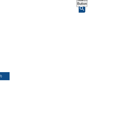
Button
Л)