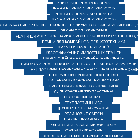
КЛИНОВЫЕ РЕМНИ RUBENA
РЕМНИ RUBENA А, SPA, XPA, AVX13
РЕМНИ RUBENA В, SPВ, ХPВ, ВХ
РЕМНИ RUBENA Z, SPZ, XPZ, AVX10
МНИ ЗУБЧАТЫЕ ЛИТЬЕВЫЕ СБОРНЫЕ ПОЛИУРЕТАНОВЫЕ И РЕЗИНОВЫЕ, 
РЕМНИ ПОЛИКЛИНОВЫЕ
РЕМНИ ШИРОКИЕ ДЛЯ ВАРИАТОРОВ СЕЛЬСКОХОЗЯЙСТВЕННЫХ
РЕМНИ ДЛЯ КОМБАЙНОВ, СЕЛЬХОЗТЕХНИКИ
ПРИМЕНЯЕМОСТЬ РЕМНЕЙ
КЛАССИФИКАЦИЯ ИМПОРТНЫХ РЕМНЕЙ
ТРАНСПОРТЁРНЫЕ (КОНВЕЙЕРНЫЕ) ЛЕНТЫ
СТЫКОВКА И РЕМОНТ КОНВЕЙЕРНЫХ ЛЕНТ МЕТОДОМ ВУЛКАНИ
ТЕХПЛАСТИНЫ, РЕЗИНОВЫЕ СМЕСИ, ШНУРЫ РЕЗИНОВЫ
П-ОБРАЗНЫЙ ПРОФИЛЬ ПОД СТЕКЛО
ПИЩЕВАЯ РЕЗИНОВАЯ ТЕХПЛАСТИНА
ПРЕССОВАЯ (ПОРИСТАЯ) ПЛАСТИНА
СИЛИКОНОВЫЕ ТЕХПЛАСТИНЫ
ТЕХПЛАСТИНЫ ТМКЩ
ТЕХПЛАСТИНЫ МБС
ТЕХПЛАСТИНЫ ВАКУУМНЫЕ
РЕЗИНОВЫЕ СМЕСИ
ШНУРЫ РЕЗИНОВЫЕ
КЛЕЙ УНИВЕРСАЛЬНЫЙ «88-LUXE»
КОВРЫ РЕЗИНОВЫЕ
ДИЭЛЕКТРИЧЕСКИЕ КОВРИКИ И ДОРОЖКИ