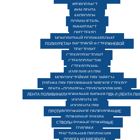
ФТОРОПЛАСТ
ФУМ ЛЕНТА
КАПРОЛОН
ПОЛИАЦЕТАЛЬ
ВИНИПЛАСТ
ОРГСТЕКЛО
МОНОЛИТНЫЙ ПОЛИКАРБОНАТ
ПОЛИУРЕТАН ЛИСТОВОЙ И СТЕРЖНЕВОЙ
ТЕКСТОЛИТ
СТЕКЛОТЕКСТОЛИТ
СТЕКЛОПЛАСТИК
СТЕКЛОТКАНЬ
ИЗДЕЛИЯ ИЗ ПВХ
МОРОЗОСТОЙКИЕ ПВХ ЗАВЕСЫ
ПЛЁНКА ПВХ ПРОЗРАЧНАЯ “МЯГКОЕ СТЕКЛО”
ЛЕНТА «ПОЛИЛЕН» (ТРУБОИЗОЛЯЦИЯ)
ЛЕНТА ПОЛИВИНИЛХЛОРИДНАЯ ЛИПКАЯ ПВХ-Л (ЛЕНТА ПИ
ИЗОЛЕНТА ХБ
ИЗОЛЕНТА ПВХ
ПРОТИВОПОЖАРНОЕ ОБОРУДОВАНИЕ
ПОЖАРНЫЕ РУКАВА
СТВОЛЫ РУЧНЫЕ ПОЖАРНЫЕ
ГОЛОВКИ
ТЕКСТИЛЬНАЯ ПРОДУКЦИЯ
ПОЛОГА ИЗ БРЕЗЕНТА