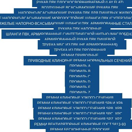
РУКАВ ПВХ ПЛОСКОСВОРАЧИВАЕМЫЙ (LAY FLAT)
ВОЗДУШНЫЕ ВСАСЫВАЮЩИЕ РУКАВА ПВХ
НАПОРНО-ВСАСЫВАЮЩИЕ РУКАВА ПВХ ДЛЯ ПИЩЕВЫХ ЖИДК
 НАПОРНО-ВСАСЫВАЮЩИЕ МОРОЗОСТОЙКИЕ ШЛАНГИ ПВХ (СУПЕРЭЛАС
ЯЖЕЛЫЕ НАПОРНО-ВСАСЫВАЮЩИЕ ШЛАНГИ ПВХ, АРМИРОВАННЫЕ СТА
РУКАВА ПВХ НАПОРНЫЕ
ШЛАНГИ ПВХ, АРМИРОВАННЫЕ СИНТЕТИЧЕСКОЙ НИТЬЮ (МАСЛОБЕН
АРМИРОВАННЫЙ РУКАВ ПВХ ПИЩЕВОЙ
ТРУБКА МБС ИЗ ПВХ (НЕ АРМИРОВАННАЯ)
ТРУБКА ИЗ ПВХ ПРОЗРАЧНАЯ
РЕМНИ ПРИВОДНЫЕ
ПРИВОДНЫЕ КЛИНОВЫЕ РЕМНИ НОРМАЛЬНЫХ СЕЧЕНИЙ
ПРОФИЛЬ A
ПРОФИЛЬ B
ПРОФИЛЬ C
ПРОФИЛЬ D
ПРОФИЛЬ E
ПРОФИЛЬ Z
РЕМНИ КЛИНОВЫЕ УЗКОГО СЕЧЕНИЯ
РЕМНИ КЛИНОВЫЕ УЗКОГО СЕЧЕНИЯ SPA И XPA
РЕМНИ КЛИНОВЫЕ УЗКОГО СЕЧЕНИЯ SPB, XPB
РЕМНИ КЛИНОВЫЕ УЗКОГО СЕЧЕНИЯ SPC, XPC
РЕМНИ КЛИНОВЫЕ УЗКОГО СЕЧЕНИЯ SPZ, XPZ
РЕМНИ ВЕНТИЛЯТОРНЫЕ КЛИНОВЫЕ ГОСТ 5813-93
РЕМНИ БЕСКОНЕЧНЫЕ ПЛОСКИЕ