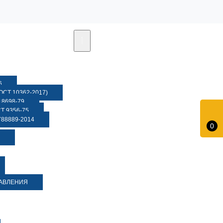
6
СТ 10362-2017)
8698-79
 9356-75
88889-2014
0
ДАВЛЕНИЯ