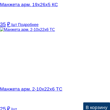
Манжета арм. 19х26х5 КC
35
₽
/шт
Подробнее
Манжета арм. 2-10х22х6 ТC
В корзину
25
₽
/шт