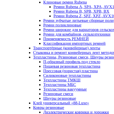
Клиновые ремни Rubena
Ремни Rubena А, SPA, XPA, AVX
Ремни Rubena В, SPВ, ХPВ, ВХ
Ремни Rubena Z, SPZ, XPZ, AVX1
Ремни зубчатые литьевые сборные поли
Ремни поликлиновые
Ремни широкие для вариаторов сельск
Ремни для комбайнов, сельхозтехники
Применяемость РЕМНЕЙ
Классификация импортных ремней
Транспортёрные (конвейерные) ленты
Стыковка и ремонт конвейерных лент методо
Техпластины, Резиновые смеси, Шнуры рези
П-образный профиль под стекло
Пищевая резиновая техпластина
Прессовая (пористая) пластина
Силиконовые техпластины
Техпластины ТМКЩ
Техпластины МБС
Техпластины вакуумные
Резиновые смеси
Шнуры резиновые
Клей универсальный «88-Luxe»
Ковры резиновые
Диэлектрические коврики и дорожки