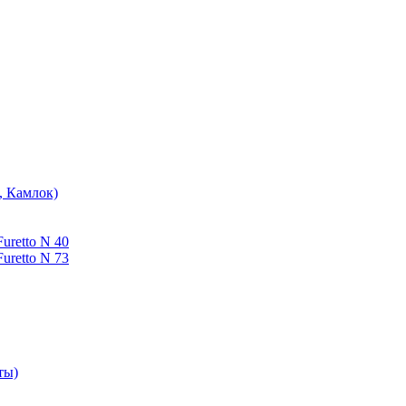
, Камлок)
uretto N 40
uretto N 73
ты)