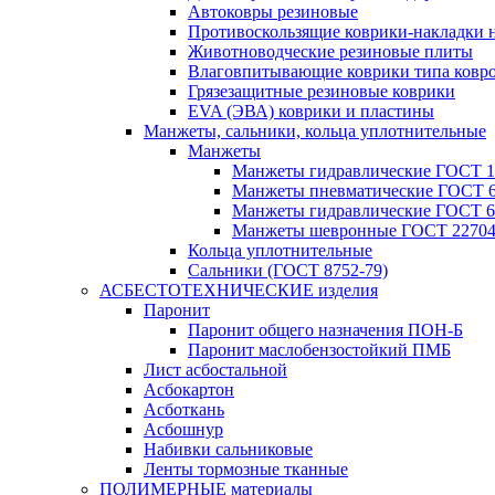
Автоковры резиновые
Противоскользящие коврики-накладки 
Животноводческие резиновые плиты
Влаговпитывающие коврики типа ковр
Грязезащитные резиновые коврики
EVA (ЭВА) коврики и пластины
Манжеты, сальники, кольца уплотнительные
Манжеты
Манжеты гидравлические ГОСТ 1
Манжеты пневматические ГОСТ 6
Манжеты гидравлические ГОСТ 6
Манжеты шевронные ГОСТ 22704
Кольца уплотнительные
Сальники (ГОСТ 8752-79)
АСБЕСТОТЕХНИЧЕСКИЕ изделия
Паронит
Паронит общего назначения ПОН-Б
Паронит маслобензостойкий ПМБ
Лист асбостальной
Асбокартон
Асботкань
Асбошнур
Набивки сальниковые
Ленты тормозные тканные
ПОЛИМЕРНЫЕ материалы