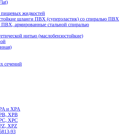
lat)
 пищевых жидкостей
тойкие шланги ПВХ (суперэластик) со спиралью ПВХ
 ПВХ, армированные стальной спиралью
тической нитью (маслобензостойкие)
вой
нная)
х сечений
SPA и XPA
SPB, XPB
SPC, XPC
SPZ, XPZ
5813-93