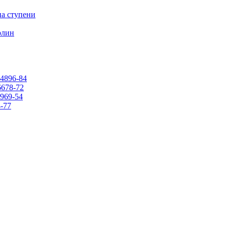
на ступени
олин
4896-84
678-72
969-54
-77