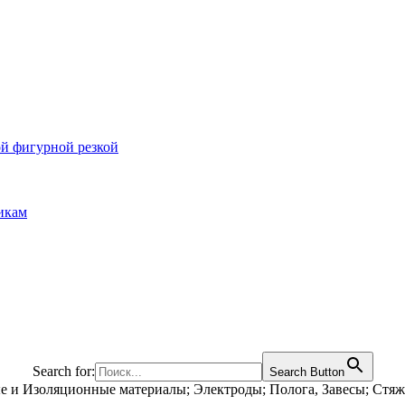
ой фигурной резкой
икам
Search for:
Search Button
е и Изоляционные материалы; Электроды; Полога, Завесы; Стя