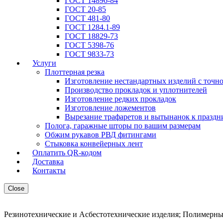
ГОСТ 14896-84
ГОСТ 20-85
ГОСТ 481-80
ГОСТ 1284.1-89
ГОСТ 18829-73
ГОСТ 5398-76
ГОСТ 9833-73
Услуги
Плоттерная резка
Изготовление нестандартных изделий с точн
Производство прокладок и уплотнителей
Изготовление редких прокладок
Изготовление ложементов
Вырезание трафаретов и вытынанок к праздн
Полога, гаражные шторы по вашим размерам
Обжим рукавов РВД фитингами
Стыковка конвейерных лент
Оплатить QR-кодом
Доставка
Контакты
Close
Резинотехнические и Асбестотехнические изделия; Полимерны