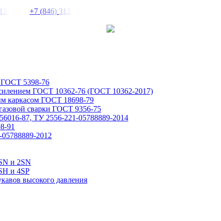
1
2
+
7
(
8
4
6
)
3
1
2
 ГОСТ 5398-76
усилением ГОСТ 10362-76 (ГОСТ 10362-2017)
ым каркасом ГОСТ 18698-79
газовой сварки ГОСТ 9356-75
6016-87, ТУ 2556-221-05788889-2014
8-91
-05788889-2012
1SN и 2SN
SH и 4SP
укавов высокого давления