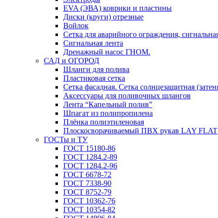
EVA (ЭВА) коврики и пластины
Диски (круги) отрезные
Войлок
Сетка для аварийного ограждения, сигнальная
Сигнальная лента
Дренажный насос ГНОМ.
САД и ОГОРОД
Шланги для полива
Пластиковая сетка
Сетка фасадная. Сетка солнцезащитная (затен
Аксессуары для поливочных шлангов
Лента “Капельный полив”
Шпагат из полипропилена
Плёнка полиэтиленовая
Плоскосворачиваемый ПВХ рукав LAY FLAT
ГОСТы и ТУ
ГОСТ 15180-86
ГОСТ 1284.2-89
ГОСТ 1284.2-96
ГОСТ 6678-72
ГОСТ 7338-90
ГОСТ 8752-79
ГОСТ 10362-76
ГОСТ 10354-82