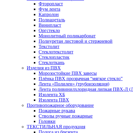
Фторопласт
Фум лента
Капролон
Полиацеталь
Винипласт
Оргстекло
Монолитный поликарбонат
Полиуретан листовой и стержневой
Текстолит
Стеклотекстолит
Стеклопластик
Стеклоткань
Изделия из ПВХ
Морозостойкие ПВХ завесы
Плёнка ПВХ прозрачная “мягкое стекло”
Лента «Полилен» (трубоизоляция)
Лента поливинилхлоридная липкая ПВХ-Л (
Изолента ХБ
Изолента ПВХ
Противопожарное оборудование
Пожарные рукава
Стволы ручные пожарные
Головки
ТЕКСТИЛЬНАЯ продукция
Полога из брезента