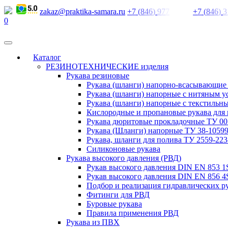
zakaz@praktika-samara.ru
+
7
(
8
4
6
)
9
7
7
+
7
(
8
4
6
)
3
0
Каталог
РЕЗИНОТЕХНИЧЕСКИЕ изделия
Рукава резиновые
Рукава (шланги) напорно-всасывающие
Рукава (шланги) напорные с нитяным 
Рукава (шланги) напорные с текстильн
Кислородные и пропановые рукава для 
Рукава дюритовые прокладочные ТУ 005
Рукава (Шланги) напорные ТУ 38-10599
Рукава, шланги для полива ТУ 2559-223
Силиконовые рукава
Рукава высокого давления (РВД)
Рукав высокого давления DIN EN 853 
Рукав высокого давления DIN EN 856 4
Подбор и реализация гидравлических р
Фитинги для РВД
Буровые рукава
Правила применения РВД
Рукава из ПВХ