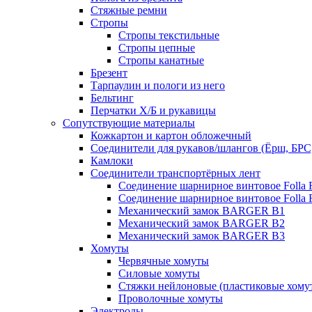
Стяжные ремни
Стропы
Стропы текстильные
Стропы цепные
Стропы канатные
Брезент
Тарпаулин и пологи из него
Бельтинг
Перчатки Х/Б и рукавицы
Сопутствующие материалы
Кожкартон и картон обложечный
Соединители для рукавов/шлангов (Ёрш, БРС
Камлоки
Соединители транспортёрных лент
Соединение шарнирное винтовое Folla F
Соединение шарнирное винтовое Folla F
Механический замок BARGER B1
Механический замок BARGER B2
Механический замок BARGER B3
Хомуты
Червячные хомуты
Силовые хомуты
Стяжки нейлоновые (пластиковые хому
Проволочные хомуты
Электроды