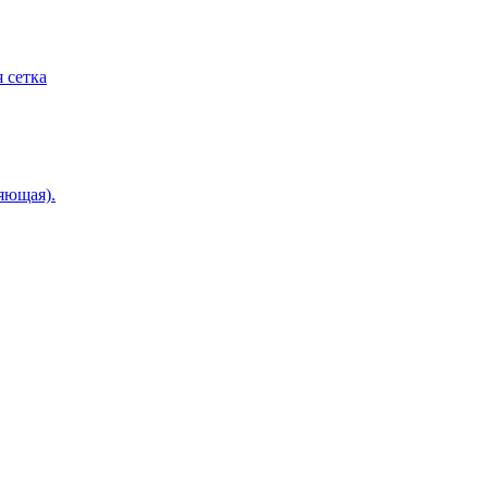
 сетка
яющая).