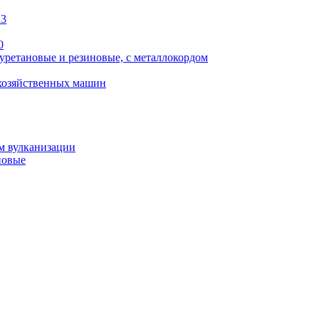
13
0
уретановые и резиновые, с металлокордом
охозяйственных машин
м вулканизации
новые