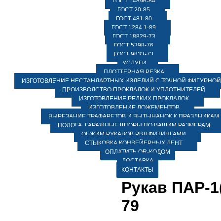
ГОСТ 14896-84
ГОСТ 20-85
ГОСТ 481-80
ГОСТ 1284.1-89
ГОСТ 18829-73
ГОСТ 5398-76
ГОСТ 9833-73
УСЛУГИ
ПЛОТТЕРНАЯ РЕЗКА
ИЗГОТОВЛЕНИЕ НЕСТАНДАРТНЫХ ИЗДЕЛИЙ С ТОЧНОЙ ФИГУРНОЙ
ПРОИЗВОДСТВО ПРОКЛАДОК И УПЛОТНИТЕЛЕЙ
ИЗГОТОВЛЕНИЕ РЕДКИХ ПРОКЛАДОК
ИЗГОТОВЛЕНИЕ ЛОЖЕМЕНТОВ
ВЫРЕЗАНИЕ ТРАФАРЕТОВ И ВЫТЫНАНОК К ПРАЗДНИКАМ
ПОЛОГА, ГАРАЖНЫЕ ШТОРЫ ПО ВАШИМ РАЗМЕРАМ
ОБЖИМ РУКАВОВ РВД ФИТИНГАМИ
СТЫКОВКА КОНВЕЙЕРНЫХ ЛЕНТ
ОПЛАТИТЬ QR-КОДОМ
ДОСТАВКА
КОНТАКТЫ
Рукав ПАР-1(
79