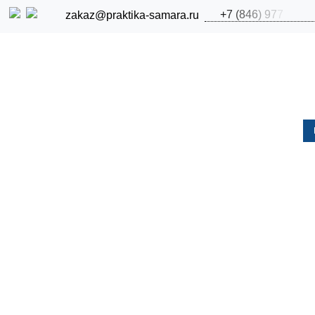
+
7
(
8
4
6
)
9
7
7
zakaz@praktika-samara.ru