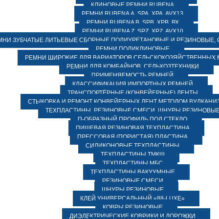
КЛИНОВЫЕ РЕМНИ RUBENA
РЕМНИ RUBENA А, SPA, XPA, AVX13
РЕМНИ RUBENA В, SPВ, ХPВ, ВХ
РЕМНИ RUBENA Z, SPZ, XPZ, AVX10
МНИ ЗУБЧАТЫЕ ЛИТЬЕВЫЕ СБОРНЫЕ ПОЛИУРЕТАНОВЫЕ И РЕЗИНОВЫЕ, 
РЕМНИ ПОЛИКЛИНОВЫЕ
РЕМНИ ШИРОКИЕ ДЛЯ ВАРИАТОРОВ СЕЛЬСКОХОЗЯЙСТВЕННЫХ
РЕМНИ ДЛЯ КОМБАЙНОВ, СЕЛЬХОЗТЕХНИКИ
ПРИМЕНЯЕМОСТЬ РЕМНЕЙ
КЛАССИФИКАЦИЯ ИМПОРТНЫХ РЕМНЕЙ
ТРАНСПОРТЁРНЫЕ (КОНВЕЙЕРНЫЕ) ЛЕНТЫ
СТЫКОВКА И РЕМОНТ КОНВЕЙЕРНЫХ ЛЕНТ МЕТОДОМ ВУЛКАНИ
ТЕХПЛАСТИНЫ, РЕЗИНОВЫЕ СМЕСИ, ШНУРЫ РЕЗИНОВЫ
П-ОБРАЗНЫЙ ПРОФИЛЬ ПОД СТЕКЛО
ПИЩЕВАЯ РЕЗИНОВАЯ ТЕХПЛАСТИНА
ПРЕССОВАЯ (ПОРИСТАЯ) ПЛАСТИНА
СИЛИКОНОВЫЕ ТЕХПЛАСТИНЫ
ТЕХПЛАСТИНЫ ТМКЩ
ТЕХПЛАСТИНЫ МБС
ТЕХПЛАСТИНЫ ВАКУУМНЫЕ
РЕЗИНОВЫЕ СМЕСИ
ШНУРЫ РЕЗИНОВЫЕ
КЛЕЙ УНИВЕРСАЛЬНЫЙ «88-LUXE»
КОВРЫ РЕЗИНОВЫЕ
ДИЭЛЕКТРИЧЕСКИЕ КОВРИКИ И ДОРОЖКИ