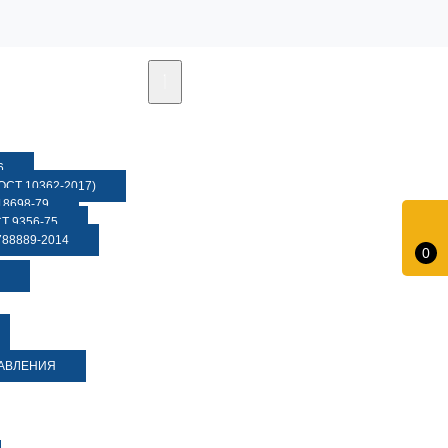
6
СТ 10362-2017)
8698-79
 9356-75
88889-2014
0
ДАВЛЕНИЯ