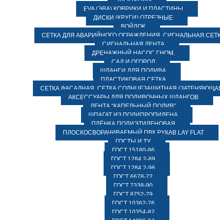
ЭЛЕКТРОДЫ
EVA (ЭВА) КОВРИКИ И ПЛАСТИНЫ
ДИСКИ (КРУГИ) ОТРЕЗНЫЕ
ВОЙЛОК
СЕТКА ДЛЯ АВАРИЙНОГО ОГРАЖДЕНИЯ, СИГНАЛЬНАЯ СЕТ
СИГНАЛЬНАЯ ЛЕНТА
ДРЕНАЖНЫЙ НАСОС ГНОМ.
САД И ОГОРОД
ШЛАНГИ ДЛЯ ПОЛИВА
ПЛАСТИКОВАЯ СЕТКА
СЕТКА ФАСАДНАЯ. СЕТКА СОЛНЦЕЗАЩИТНАЯ (ЗАТЕНЯЮЩАЯ
АКСЕССУАРЫ ДЛЯ ПОЛИВОЧНЫХ ШЛАНГОВ
ЛЕНТА “КАПЕЛЬНЫЙ ПОЛИВ”
ШПАГАТ ИЗ ПОЛИПРОПИЛЕНА
ПЛЁНКА ПОЛИЭТИЛЕНОВАЯ
ПЛОСКОСВОРАЧИВАЕМЫЙ ПВХ РУКАВ LAY FLAT
ГОСТЫ И ТУ
ГОСТ 15180-86
ГОСТ 1284.2-89
ГОСТ 1284.2-96
ГОСТ 6678-72
ГОСТ 7338-90
ГОСТ 8752-79
ГОСТ 10362-76
ГОСТ 10354-82