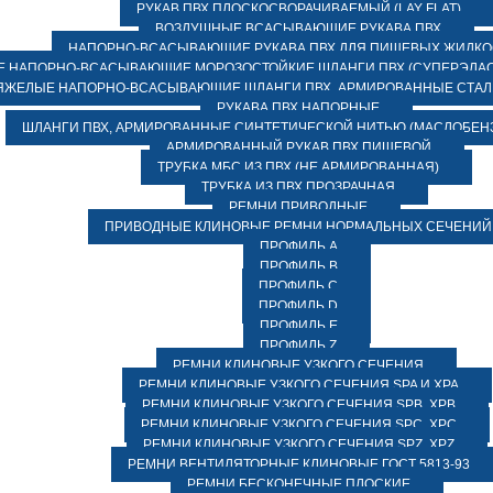
РУКАВ ПВХ ПЛОСКОСВОРАЧИВАЕМЫЙ (LAY FLAT)
ВОЗДУШНЫЕ ВСАСЫВАЮЩИЕ РУКАВА ПВХ
НАПОРНО-ВСАСЫВАЮЩИЕ РУКАВА ПВХ ДЛЯ ПИЩЕВЫХ ЖИДК
 НАПОРНО-ВСАСЫВАЮЩИЕ МОРОЗОСТОЙКИЕ ШЛАНГИ ПВХ (СУПЕРЭЛАС
ЯЖЕЛЫЕ НАПОРНО-ВСАСЫВАЮЩИЕ ШЛАНГИ ПВХ, АРМИРОВАННЫЕ СТА
РУКАВА ПВХ НАПОРНЫЕ
ШЛАНГИ ПВХ, АРМИРОВАННЫЕ СИНТЕТИЧЕСКОЙ НИТЬЮ (МАСЛОБЕН
АРМИРОВАННЫЙ РУКАВ ПВХ ПИЩЕВОЙ
ТРУБКА МБС ИЗ ПВХ (НЕ АРМИРОВАННАЯ)
ТРУБКА ИЗ ПВХ ПРОЗРАЧНАЯ
РЕМНИ ПРИВОДНЫЕ
ПРИВОДНЫЕ КЛИНОВЫЕ РЕМНИ НОРМАЛЬНЫХ СЕЧЕНИЙ
ПРОФИЛЬ A
ПРОФИЛЬ B
ПРОФИЛЬ C
ПРОФИЛЬ D
ПРОФИЛЬ E
ПРОФИЛЬ Z
РЕМНИ КЛИНОВЫЕ УЗКОГО СЕЧЕНИЯ
РЕМНИ КЛИНОВЫЕ УЗКОГО СЕЧЕНИЯ SPA И XPA
РЕМНИ КЛИНОВЫЕ УЗКОГО СЕЧЕНИЯ SPB, XPB
РЕМНИ КЛИНОВЫЕ УЗКОГО СЕЧЕНИЯ SPC, XPC
РЕМНИ КЛИНОВЫЕ УЗКОГО СЕЧЕНИЯ SPZ, XPZ
РЕМНИ ВЕНТИЛЯТОРНЫЕ КЛИНОВЫЕ ГОСТ 5813-93
РЕМНИ БЕСКОНЕЧНЫЕ ПЛОСКИЕ