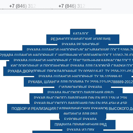
+
7
(
8
4
6
)
3
1
2
+
7
(
8
4
6
)
3
1
2
КАТАЛОГ
РЕЗИНОТЕХНИЧЕСКИЕ ИЗДЕЛИЯ
РУКАВА РЕЗИНОВЫЕ
РУКАВА (ШЛАНГИ) НАПОРНО-ВСАСЫВАЮЩИЕ ГОСТ 5398-7
РУКАВА (ШЛАНГИ) НАПОРНЫЕ С НИТЯНЫМ УСИЛЕНИЕМ ГОСТ 10362-76 (ГО
РУКАВА (ШЛАНГИ) НАПОРНЫЕ С ТЕКСТИЛЬНЫМ КАРКАСОМ ГОСТ 1
КИСЛОРОДНЫЕ И ПРОПАНОВЫЕ РУКАВА ДЛЯ ГАЗОВОЙ СВАРКИ ГОСТ
РУКАВА ДЮРИТОВЫЕ ПРОКЛАДОЧНЫЕ ТУ 0056016-87, ТУ 2556-221-057
РУКАВА (ШЛАНГИ) НАПОРНЫЕ ТУ 38-105998-91
РУКАВА, ШЛАНГИ ДЛЯ ПОЛИВА ТУ 2559-223-05788889-2012
СИЛИКОНОВЫЕ РУКАВА
РУКАВА ВЫСОКОГО ДАВЛЕНИЯ (РВД)
РУКАВ ВЫСОКОГО ДАВЛЕНИЯ DIN EN 853 1SN И 2SN
РУКАВ ВЫСОКОГО ДАВЛЕНИЯ DIN EN 856 4SH И 4SP
ПОДБОР И РЕАЛИЗАЦИЯ ГИДРАВЛИЧЕСКИХ РУКАВОВ ВЫСОКОГО 
ФИТИНГИ ДЛЯ РВД
БУРОВЫЕ РУКАВА
ПРАВИЛА ПРИМЕНЕНИЯ РВД
РУКАВА ИЗ ПВХ