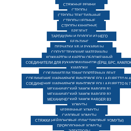
СТЯЖНЫЕ РЕМНИ
СТРОПЫ
СТРОПЫ ТЕКСТИЛЬНЫЕ
СТРОПЫ ЦЕПНЫЕ
СТРОПЫ КАНАТНЫЕ
БРЕЗЕНТ
ТАРПАУЛИН И ПОЛОГИ ИЗ НЕГО
БЕЛЬТИНГ
ПЕРЧАТКИ Х/Б И РУКАВИЦЫ
СОПУТСТВУЮЩИЕ МАТЕРИАЛЫ
КОЖКАРТОН И КАРТОН ОБЛОЖЕЧНЫЙ
СОЕДИНИТЕЛИ ДЛЯ РУКАВОВ/ШЛАНГОВ (ЁРШ, БРС, КАМЛОК
КАМЛОКИ
СОЕДИНИТЕЛИ ТРАНСПОРТЁРНЫХ ЛЕНТ
СОЕДИНЕНИЕ ШАРНИРНОЕ ВИНТОВОЕ FOLLA FURETTO N 4
СОЕДИНЕНИЕ ШАРНИРНОЕ ВИНТОВОЕ FOLLA FURETTO N 7
МЕХАНИЧЕСКИЙ ЗАМОК BARGER B1
МЕХАНИЧЕСКИЙ ЗАМОК BARGER B2
МЕХАНИЧЕСКИЙ ЗАМОК BARGER B3
ХОМУТЫ
ЧЕРВЯЧНЫЕ ХОМУТЫ
СИЛОВЫЕ ХОМУТЫ
СТЯЖКИ НЕЙЛОНОВЫЕ (ПЛАСТИКОВЫЕ ХОМУТЫ)
ПРОВОЛОЧНЫЕ ХОМУТЫ