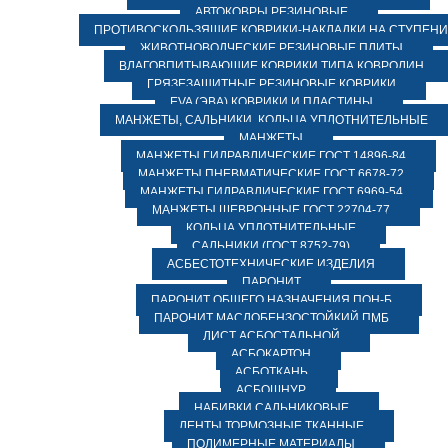
АВТОКОВРЫ РЕЗИНОВЫЕ
ПРОТИВОСКОЛЬЗЯЩИЕ КОВРИКИ-НАКЛАДКИ НА СТУПЕН
ЖИВОТНОВОДЧЕСКИЕ РЕЗИНОВЫЕ ПЛИТЫ
ВЛАГОВПИТЫВАЮЩИЕ КОВРИКИ ТИПА КОВРОЛИН
ГРЯЗЕЗАЩИТНЫЕ РЕЗИНОВЫЕ КОВРИКИ
EVA (ЭВА) КОВРИКИ И ПЛАСТИНЫ
МАНЖЕТЫ, САЛЬНИКИ, КОЛЬЦА УПЛОТНИТЕЛЬНЫЕ
МАНЖЕТЫ
МАНЖЕТЫ ГИДРАВЛИЧЕСКИЕ ГОСТ 14896-84
МАНЖЕТЫ ПНЕВМАТИЧЕСКИЕ ГОСТ 6678-72
МАНЖЕТЫ ГИДРАВЛИЧЕСКИЕ ГОСТ 6969-54
МАНЖЕТЫ ШЕВРОННЫЕ ГОСТ 22704-77
КОЛЬЦА УПЛОТНИТЕЛЬНЫЕ
САЛЬНИКИ (ГОСТ 8752-79)
АСБЕСТОТЕХНИЧЕСКИЕ ИЗДЕЛИЯ
ПАРОНИТ
ПАРОНИТ ОБЩЕГО НАЗНАЧЕНИЯ ПОН-Б
ПАРОНИТ МАСЛОБЕНЗОСТОЙКИЙ ПМБ
ЛИСТ АСБОСТАЛЬНОЙ
АСБОКАРТОН
АСБОТКАНЬ
АСБОШНУР
НАБИВКИ САЛЬНИКОВЫЕ
ЛЕНТЫ ТОРМОЗНЫЕ ТКАННЫЕ
ПОЛИМЕРНЫЕ МАТЕРИАЛЫ