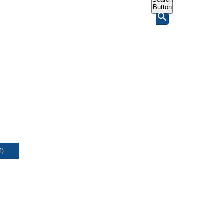
Button
Л)