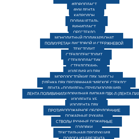
ФТОРОПЛАСТ
ФУМ ЛЕНТА
КАПРОЛОН
ПОЛИАЦЕТАЛЬ
ВИНИПЛАСТ
ОРГСТЕКЛО
МОНОЛИТНЫЙ ПОЛИКАРБОНАТ
ПОЛИУРЕТАН ЛИСТОВОЙ И СТЕРЖНЕВОЙ
ТЕКСТОЛИТ
СТЕКЛОТЕКСТОЛИТ
СТЕКЛОПЛАСТИК
СТЕКЛОТКАНЬ
ИЗДЕЛИЯ ИЗ ПВХ
МОРОЗОСТОЙКИЕ ПВХ ЗАВЕСЫ
ПЛЁНКА ПВХ ПРОЗРАЧНАЯ “МЯГКОЕ СТЕКЛО”
ЛЕНТА «ПОЛИЛЕН» (ТРУБОИЗОЛЯЦИЯ)
ЛЕНТА ПОЛИВИНИЛХЛОРИДНАЯ ЛИПКАЯ ПВХ-Л (ЛЕНТА ПИ
ИЗОЛЕНТА ХБ
ИЗОЛЕНТА ПВХ
ПРОТИВОПОЖАРНОЕ ОБОРУДОВАНИЕ
ПОЖАРНЫЕ РУКАВА
СТВОЛЫ РУЧНЫЕ ПОЖАРНЫЕ
ГОЛОВКИ
ТЕКСТИЛЬНАЯ ПРОДУКЦИЯ
ПОЛОГА ИЗ БРЕЗЕНТА