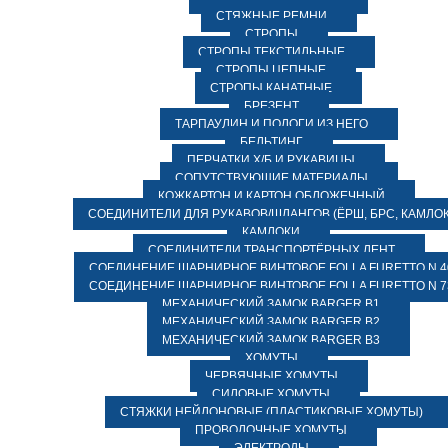
СТЯЖНЫЕ РЕМНИ
СТРОПЫ
СТРОПЫ ТЕКСТИЛЬНЫЕ
СТРОПЫ ЦЕПНЫЕ
СТРОПЫ КАНАТНЫЕ
БРЕЗЕНТ
ТАРПАУЛИН И ПОЛОГИ ИЗ НЕГО
БЕЛЬТИНГ
ПЕРЧАТКИ Х/Б И РУКАВИЦЫ
СОПУТСТВУЮЩИЕ МАТЕРИАЛЫ
КОЖКАРТОН И КАРТОН ОБЛОЖЕЧНЫЙ
СОЕДИНИТЕЛИ ДЛЯ РУКАВОВ/ШЛАНГОВ (ЁРШ, БРС, КАМЛОК
КАМЛОКИ
СОЕДИНИТЕЛИ ТРАНСПОРТЁРНЫХ ЛЕНТ
СОЕДИНЕНИЕ ШАРНИРНОЕ ВИНТОВОЕ FOLLA FURETTO N 4
СОЕДИНЕНИЕ ШАРНИРНОЕ ВИНТОВОЕ FOLLA FURETTO N 7
МЕХАНИЧЕСКИЙ ЗАМОК BARGER B1
МЕХАНИЧЕСКИЙ ЗАМОК BARGER B2
МЕХАНИЧЕСКИЙ ЗАМОК BARGER B3
ХОМУТЫ
ЧЕРВЯЧНЫЕ ХОМУТЫ
СИЛОВЫЕ ХОМУТЫ
СТЯЖКИ НЕЙЛОНОВЫЕ (ПЛАСТИКОВЫЕ ХОМУТЫ)
ПРОВОЛОЧНЫЕ ХОМУТЫ