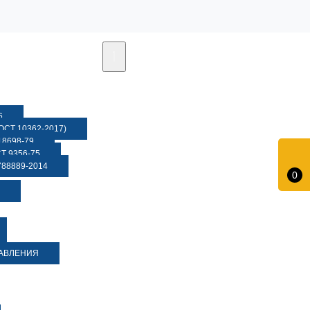
6
СТ 10362-2017)
8698-79
 9356-75
88889-2014
0
ДАВЛЕНИЯ