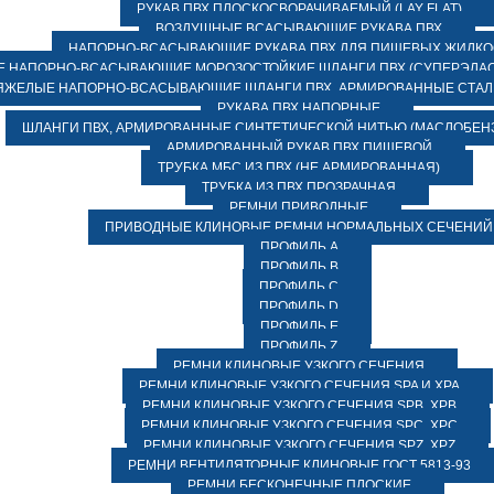
РУКАВ ПВХ ПЛОСКОСВОРАЧИВАЕМЫЙ (LAY FLAT)
ВОЗДУШНЫЕ ВСАСЫВАЮЩИЕ РУКАВА ПВХ
НАПОРНО-ВСАСЫВАЮЩИЕ РУКАВА ПВХ ДЛЯ ПИЩЕВЫХ ЖИДК
 НАПОРНО-ВСАСЫВАЮЩИЕ МОРОЗОСТОЙКИЕ ШЛАНГИ ПВХ (СУПЕРЭЛАС
ЯЖЕЛЫЕ НАПОРНО-ВСАСЫВАЮЩИЕ ШЛАНГИ ПВХ, АРМИРОВАННЫЕ СТА
РУКАВА ПВХ НАПОРНЫЕ
ШЛАНГИ ПВХ, АРМИРОВАННЫЕ СИНТЕТИЧЕСКОЙ НИТЬЮ (МАСЛОБЕН
АРМИРОВАННЫЙ РУКАВ ПВХ ПИЩЕВОЙ
ТРУБКА МБС ИЗ ПВХ (НЕ АРМИРОВАННАЯ)
ТРУБКА ИЗ ПВХ ПРОЗРАЧНАЯ
РЕМНИ ПРИВОДНЫЕ
ПРИВОДНЫЕ КЛИНОВЫЕ РЕМНИ НОРМАЛЬНЫХ СЕЧЕНИЙ
ПРОФИЛЬ A
ПРОФИЛЬ B
ПРОФИЛЬ C
ПРОФИЛЬ D
ПРОФИЛЬ E
ПРОФИЛЬ Z
РЕМНИ КЛИНОВЫЕ УЗКОГО СЕЧЕНИЯ
РЕМНИ КЛИНОВЫЕ УЗКОГО СЕЧЕНИЯ SPA И XPA
РЕМНИ КЛИНОВЫЕ УЗКОГО СЕЧЕНИЯ SPB, XPB
РЕМНИ КЛИНОВЫЕ УЗКОГО СЕЧЕНИЯ SPC, XPC
РЕМНИ КЛИНОВЫЕ УЗКОГО СЕЧЕНИЯ SPZ, XPZ
РЕМНИ ВЕНТИЛЯТОРНЫЕ КЛИНОВЫЕ ГОСТ 5813-93
РЕМНИ БЕСКОНЕЧНЫЕ ПЛОСКИЕ