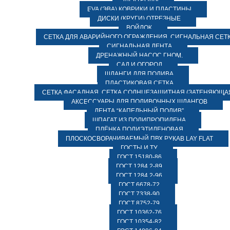
ЭЛЕКТРОДЫ
EVA (ЭВА) КОВРИКИ И ПЛАСТИНЫ
ДИСКИ (КРУГИ) ОТРЕЗНЫЕ
ВОЙЛОК
СЕТКА ДЛЯ АВАРИЙНОГО ОГРАЖДЕНИЯ, СИГНАЛЬНАЯ СЕТ
СИГНАЛЬНАЯ ЛЕНТА
ДРЕНАЖНЫЙ НАСОС ГНОМ.
САД И ОГОРОД
ШЛАНГИ ДЛЯ ПОЛИВА
ПЛАСТИКОВАЯ СЕТКА
СЕТКА ФАСАДНАЯ. СЕТКА СОЛНЦЕЗАЩИТНАЯ (ЗАТЕНЯЮЩАЯ
АКСЕССУАРЫ ДЛЯ ПОЛИВОЧНЫХ ШЛАНГОВ
ЛЕНТА “КАПЕЛЬНЫЙ ПОЛИВ”
ШПАГАТ ИЗ ПОЛИПРОПИЛЕНА
ПЛЁНКА ПОЛИЭТИЛЕНОВАЯ
ПЛОСКОСВОРАЧИВАЕМЫЙ ПВХ РУКАВ LAY FLAT
ГОСТЫ И ТУ
ГОСТ 15180-86
ГОСТ 1284.2-89
ГОСТ 1284.2-96
ГОСТ 6678-72
ГОСТ 7338-90
ГОСТ 8752-79
ГОСТ 10362-76
ГОСТ 10354-82