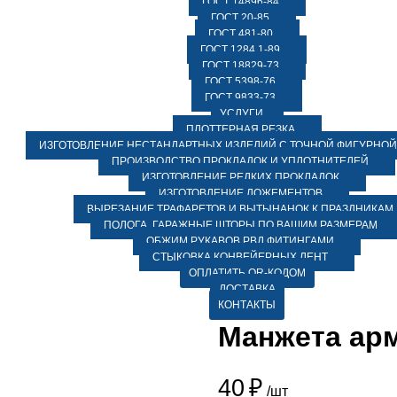
ГОСТ 14896-84
ГОСТ 20-85
ГОСТ 481-80
ГОСТ 1284.1-89
ГОСТ 18829-73
ГОСТ 5398-76
ГОСТ 9833-73
УСЛУГИ
ПЛОТТЕРНАЯ РЕЗКА
ИЗГОТОВЛЕНИЕ НЕСТАНДАРТНЫХ ИЗДЕЛИЙ С ТОЧНОЙ ФИГУРНОЙ
ПРОИЗВОДСТВО ПРОКЛАДОК И УПЛОТНИТЕЛЕЙ
ИЗГОТОВЛЕНИЕ РЕДКИХ ПРОКЛАДОК
ИЗГОТОВЛЕНИЕ ЛОЖЕМЕНТОВ
ВЫРЕЗАНИЕ ТРАФАРЕТОВ И ВЫТЫНАНОК К ПРАЗДНИКАМ
ПОЛОГА, ГАРАЖНЫЕ ШТОРЫ ПО ВАШИМ РАЗМЕРАМ
ОБЖИМ РУКАВОВ РВД ФИТИНГАМИ
СТЫКОВКА КОНВЕЙЕРНЫХ ЛЕНТ
ОПЛАТИТЬ QR-КОДОМ
ДОСТАВКА
КОНТАКТЫ
Манжета арм
40
₽
/шт