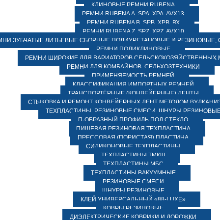
КЛИНОВЫЕ РЕМНИ RUBENA
РЕМНИ RUBENA А, SPA, XPA, AVX13
РЕМНИ RUBENA В, SPВ, ХPВ, ВХ
РЕМНИ RUBENA Z, SPZ, XPZ, AVX10
МНИ ЗУБЧАТЫЕ ЛИТЬЕВЫЕ СБОРНЫЕ ПОЛИУРЕТАНОВЫЕ И РЕЗИНОВЫЕ, 
РЕМНИ ПОЛИКЛИНОВЫЕ
РЕМНИ ШИРОКИЕ ДЛЯ ВАРИАТОРОВ СЕЛЬСКОХОЗЯЙСТВЕННЫХ
РЕМНИ ДЛЯ КОМБАЙНОВ, СЕЛЬХОЗТЕХНИКИ
ПРИМЕНЯЕМОСТЬ РЕМНЕЙ
КЛАССИФИКАЦИЯ ИМПОРТНЫХ РЕМНЕЙ
ТРАНСПОРТЁРНЫЕ (КОНВЕЙЕРНЫЕ) ЛЕНТЫ
СТЫКОВКА И РЕМОНТ КОНВЕЙЕРНЫХ ЛЕНТ МЕТОДОМ ВУЛКАНИ
ТЕХПЛАСТИНЫ, РЕЗИНОВЫЕ СМЕСИ, ШНУРЫ РЕЗИНОВЫ
П-ОБРАЗНЫЙ ПРОФИЛЬ ПОД СТЕКЛО
ПИЩЕВАЯ РЕЗИНОВАЯ ТЕХПЛАСТИНА
ПРЕССОВАЯ (ПОРИСТАЯ) ПЛАСТИНА
СИЛИКОНОВЫЕ ТЕХПЛАСТИНЫ
ТЕХПЛАСТИНЫ ТМКЩ
ТЕХПЛАСТИНЫ МБС
ТЕХПЛАСТИНЫ ВАКУУМНЫЕ
РЕЗИНОВЫЕ СМЕСИ
ШНУРЫ РЕЗИНОВЫЕ
КЛЕЙ УНИВЕРСАЛЬНЫЙ «88-LUXE»
КОВРЫ РЕЗИНОВЫЕ
ДИЭЛЕКТРИЧЕСКИЕ КОВРИКИ И ДОРОЖКИ