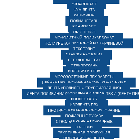
ФТОРОПЛАСТ
ФУМ ЛЕНТА
КАПРОЛОН
ПОЛИАЦЕТАЛЬ
ВИНИПЛАСТ
ОРГСТЕКЛО
МОНОЛИТНЫЙ ПОЛИКАРБОНАТ
ПОЛИУРЕТАН ЛИСТОВОЙ И СТЕРЖНЕВОЙ
ТЕКСТОЛИТ
СТЕКЛОТЕКСТОЛИТ
СТЕКЛОПЛАСТИК
СТЕКЛОТКАНЬ
ИЗДЕЛИЯ ИЗ ПВХ
МОРОЗОСТОЙКИЕ ПВХ ЗАВЕСЫ
ПЛЁНКА ПВХ ПРОЗРАЧНАЯ “МЯГКОЕ СТЕКЛО”
ЛЕНТА «ПОЛИЛЕН» (ТРУБОИЗОЛЯЦИЯ)
ЛЕНТА ПОЛИВИНИЛХЛОРИДНАЯ ЛИПКАЯ ПВХ-Л (ЛЕНТА ПИ
ИЗОЛЕНТА ХБ
ИЗОЛЕНТА ПВХ
ПРОТИВОПОЖАРНОЕ ОБОРУДОВАНИЕ
ПОЖАРНЫЕ РУКАВА
СТВОЛЫ РУЧНЫЕ ПОЖАРНЫЕ
ГОЛОВКИ
ТЕКСТИЛЬНАЯ ПРОДУКЦИЯ
ПОЛОГА ИЗ БРЕЗЕНТА