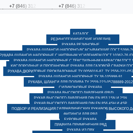
+
7
(
8
4
6
)
3
1
2
+
7
(
8
4
6
)
3
1
2
КАТАЛОГ
РЕЗИНОТЕХНИЧЕСКИЕ ИЗДЕЛИЯ
РУКАВА РЕЗИНОВЫЕ
РУКАВА (ШЛАНГИ) НАПОРНО-ВСАСЫВАЮЩИЕ ГОСТ 5398-7
РУКАВА (ШЛАНГИ) НАПОРНЫЕ С НИТЯНЫМ УСИЛЕНИЕМ ГОСТ 10362-76 (ГО
РУКАВА (ШЛАНГИ) НАПОРНЫЕ С ТЕКСТИЛЬНЫМ КАРКАСОМ ГОСТ 1
КИСЛОРОДНЫЕ И ПРОПАНОВЫЕ РУКАВА ДЛЯ ГАЗОВОЙ СВАРКИ ГОСТ
РУКАВА ДЮРИТОВЫЕ ПРОКЛАДОЧНЫЕ ТУ 0056016-87, ТУ 2556-221-057
РУКАВА (ШЛАНГИ) НАПОРНЫЕ ТУ 38-105998-91
РУКАВА, ШЛАНГИ ДЛЯ ПОЛИВА ТУ 2559-223-05788889-2012
СИЛИКОНОВЫЕ РУКАВА
РУКАВА ВЫСОКОГО ДАВЛЕНИЯ (РВД)
РУКАВ ВЫСОКОГО ДАВЛЕНИЯ DIN EN 853 1SN И 2SN
РУКАВ ВЫСОКОГО ДАВЛЕНИЯ DIN EN 856 4SH И 4SP
ПОДБОР И РЕАЛИЗАЦИЯ ГИДРАВЛИЧЕСКИХ РУКАВОВ ВЫСОКОГО 
ФИТИНГИ ДЛЯ РВД
БУРОВЫЕ РУКАВА
ПРАВИЛА ПРИМЕНЕНИЯ РВД
РУКАВА ИЗ ПВХ