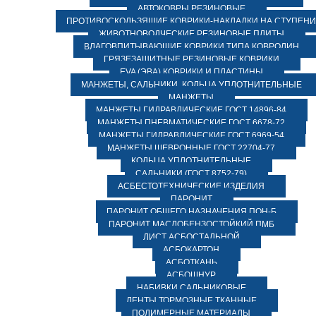
АВТОКОВРЫ РЕЗИНОВЫЕ
ПРОТИВОСКОЛЬЗЯЩИЕ КОВРИКИ-НАКЛАДКИ НА СТУПЕН
ЖИВОТНОВОДЧЕСКИЕ РЕЗИНОВЫЕ ПЛИТЫ
ВЛАГОВПИТЫВАЮЩИЕ КОВРИКИ ТИПА КОВРОЛИН
ГРЯЗЕЗАЩИТНЫЕ РЕЗИНОВЫЕ КОВРИКИ
EVA (ЭВА) КОВРИКИ И ПЛАСТИНЫ
МАНЖЕТЫ, САЛЬНИКИ, КОЛЬЦА УПЛОТНИТЕЛЬНЫЕ
МАНЖЕТЫ
МАНЖЕТЫ ГИДРАВЛИЧЕСКИЕ ГОСТ 14896-84
МАНЖЕТЫ ПНЕВМАТИЧЕСКИЕ ГОСТ 6678-72
МАНЖЕТЫ ГИДРАВЛИЧЕСКИЕ ГОСТ 6969-54
МАНЖЕТЫ ШЕВРОННЫЕ ГОСТ 22704-77
КОЛЬЦА УПЛОТНИТЕЛЬНЫЕ
САЛЬНИКИ (ГОСТ 8752-79)
АСБЕСТОТЕХНИЧЕСКИЕ ИЗДЕЛИЯ
ПАРОНИТ
ПАРОНИТ ОБЩЕГО НАЗНАЧЕНИЯ ПОН-Б
ПАРОНИТ МАСЛОБЕНЗОСТОЙКИЙ ПМБ
ЛИСТ АСБОСТАЛЬНОЙ
АСБОКАРТОН
АСБОТКАНЬ
АСБОШНУР
НАБИВКИ САЛЬНИКОВЫЕ
ЛЕНТЫ ТОРМОЗНЫЕ ТКАННЫЕ
ПОЛИМЕРНЫЕ МАТЕРИАЛЫ