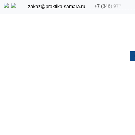
+
7
(
8
4
6
)
9
7
7
zakaz@praktika-samara.ru