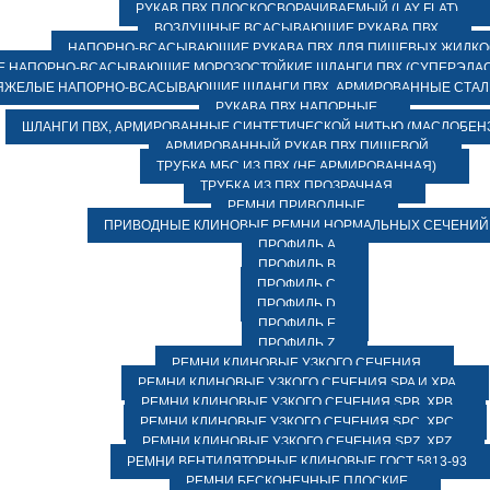
РУКАВ ПВХ ПЛОСКОСВОРАЧИВАЕМЫЙ (LAY FLAT)
ВОЗДУШНЫЕ ВСАСЫВАЮЩИЕ РУКАВА ПВХ
НАПОРНО-ВСАСЫВАЮЩИЕ РУКАВА ПВХ ДЛЯ ПИЩЕВЫХ ЖИДК
 НАПОРНО-ВСАСЫВАЮЩИЕ МОРОЗОСТОЙКИЕ ШЛАНГИ ПВХ (СУПЕРЭЛАС
ЯЖЕЛЫЕ НАПОРНО-ВСАСЫВАЮЩИЕ ШЛАНГИ ПВХ, АРМИРОВАННЫЕ СТА
РУКАВА ПВХ НАПОРНЫЕ
ШЛАНГИ ПВХ, АРМИРОВАННЫЕ СИНТЕТИЧЕСКОЙ НИТЬЮ (МАСЛОБЕН
АРМИРОВАННЫЙ РУКАВ ПВХ ПИЩЕВОЙ
ТРУБКА МБС ИЗ ПВХ (НЕ АРМИРОВАННАЯ)
ТРУБКА ИЗ ПВХ ПРОЗРАЧНАЯ
РЕМНИ ПРИВОДНЫЕ
ПРИВОДНЫЕ КЛИНОВЫЕ РЕМНИ НОРМАЛЬНЫХ СЕЧЕНИЙ
ПРОФИЛЬ A
ПРОФИЛЬ B
ПРОФИЛЬ C
ПРОФИЛЬ D
ПРОФИЛЬ E
ПРОФИЛЬ Z
РЕМНИ КЛИНОВЫЕ УЗКОГО СЕЧЕНИЯ
РЕМНИ КЛИНОВЫЕ УЗКОГО СЕЧЕНИЯ SPA И XPA
РЕМНИ КЛИНОВЫЕ УЗКОГО СЕЧЕНИЯ SPB, XPB
РЕМНИ КЛИНОВЫЕ УЗКОГО СЕЧЕНИЯ SPC, XPC
РЕМНИ КЛИНОВЫЕ УЗКОГО СЕЧЕНИЯ SPZ, XPZ
РЕМНИ ВЕНТИЛЯТОРНЫЕ КЛИНОВЫЕ ГОСТ 5813-93
РЕМНИ БЕСКОНЕЧНЫЕ ПЛОСКИЕ