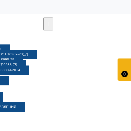
6
СТ 10362-2017)
8698-79
 9356-75
88889-2014
0
ДАВЛЕНИЯ