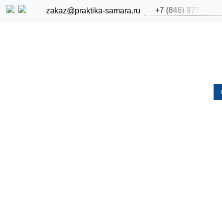
+
7
(
8
4
6
)
9
7
7
zakaz@praktika-samara.ru