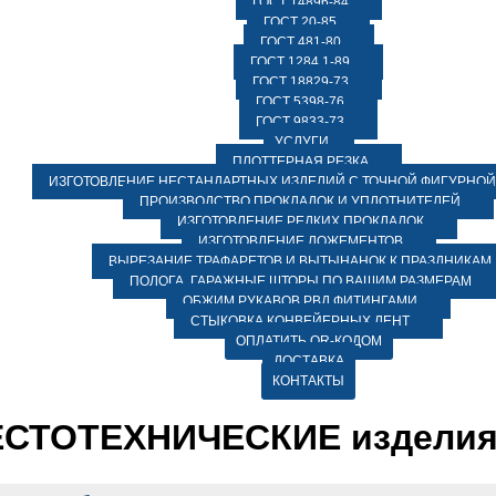
ГОСТ 14896-84
ГОСТ 20-85
ГОСТ 481-80
ГОСТ 1284.1-89
ГОСТ 18829-73
ГОСТ 5398-76
ГОСТ 9833-73
УСЛУГИ
ПЛОТТЕРНАЯ РЕЗКА
ИЗГОТОВЛЕНИЕ НЕСТАНДАРТНЫХ ИЗДЕЛИЙ С ТОЧНОЙ ФИГУРНОЙ
ПРОИЗВОДСТВО ПРОКЛАДОК И УПЛОТНИТЕЛЕЙ
ИЗГОТОВЛЕНИЕ РЕДКИХ ПРОКЛАДОК
ИЗГОТОВЛЕНИЕ ЛОЖЕМЕНТОВ
ВЫРЕЗАНИЕ ТРАФАРЕТОВ И ВЫТЫНАНОК К ПРАЗДНИКАМ
ПОЛОГА, ГАРАЖНЫЕ ШТОРЫ ПО ВАШИМ РАЗМЕРАМ
ОБЖИМ РУКАВОВ РВД ФИТИНГАМИ
СТЫКОВКА КОНВЕЙЕРНЫХ ЛЕНТ
ОПЛАТИТЬ QR-КОДОМ
ДОСТАВКА
КОНТАКТЫ
СТОТЕХНИЧЕСКИЕ издели