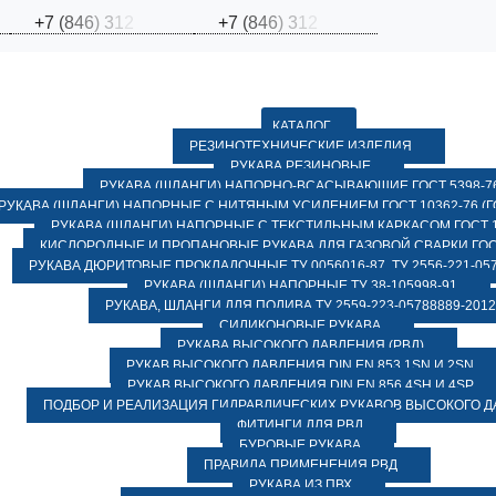
+
7
(
8
4
6
)
3
1
2
+
7
(
8
4
6
)
3
1
2
КАТАЛОГ
РЕЗИНОТЕХНИЧЕСКИЕ ИЗДЕЛИЯ
РУКАВА РЕЗИНОВЫЕ
РУКАВА (ШЛАНГИ) НАПОРНО-ВСАСЫВАЮЩИЕ ГОСТ 5398-7
РУКАВА (ШЛАНГИ) НАПОРНЫЕ С НИТЯНЫМ УСИЛЕНИЕМ ГОСТ 10362-76 (ГО
РУКАВА (ШЛАНГИ) НАПОРНЫЕ С ТЕКСТИЛЬНЫМ КАРКАСОМ ГОСТ 1
КИСЛОРОДНЫЕ И ПРОПАНОВЫЕ РУКАВА ДЛЯ ГАЗОВОЙ СВАРКИ ГОСТ
РУКАВА ДЮРИТОВЫЕ ПРОКЛАДОЧНЫЕ ТУ 0056016-87, ТУ 2556-221-057
РУКАВА (ШЛАНГИ) НАПОРНЫЕ ТУ 38-105998-91
РУКАВА, ШЛАНГИ ДЛЯ ПОЛИВА ТУ 2559-223-05788889-2012
СИЛИКОНОВЫЕ РУКАВА
РУКАВА ВЫСОКОГО ДАВЛЕНИЯ (РВД)
РУКАВ ВЫСОКОГО ДАВЛЕНИЯ DIN EN 853 1SN И 2SN
РУКАВ ВЫСОКОГО ДАВЛЕНИЯ DIN EN 856 4SH И 4SP
ПОДБОР И РЕАЛИЗАЦИЯ ГИДРАВЛИЧЕСКИХ РУКАВОВ ВЫСОКОГО 
ФИТИНГИ ДЛЯ РВД
БУРОВЫЕ РУКАВА
ПРАВИЛА ПРИМЕНЕНИЯ РВД
РУКАВА ИЗ ПВХ