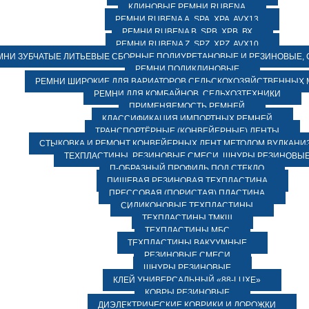
КЛИНОВЫЕ РЕМНИ RUBENA
РЕМНИ RUBENA А, SPA, XPA, AVX13
РЕМНИ RUBENA В, SPВ, ХPВ, ВХ
РЕМНИ RUBENA Z, SPZ, XPZ, AVX10
МНИ ЗУБЧАТЫЕ ЛИТЬЕВЫЕ СБОРНЫЕ ПОЛИУРЕТАНОВЫЕ И РЕЗИНОВЫЕ, 
РЕМНИ ПОЛИКЛИНОВЫЕ
РЕМНИ ШИРОКИЕ ДЛЯ ВАРИАТОРОВ СЕЛЬСКОХОЗЯЙСТВЕННЫХ
РЕМНИ ДЛЯ КОМБАЙНОВ, СЕЛЬХОЗТЕХНИКИ
ПРИМЕНЯЕМОСТЬ РЕМНЕЙ
КЛАССИФИКАЦИЯ ИМПОРТНЫХ РЕМНЕЙ
ТРАНСПОРТЁРНЫЕ (КОНВЕЙЕРНЫЕ) ЛЕНТЫ
СТЫКОВКА И РЕМОНТ КОНВЕЙЕРНЫХ ЛЕНТ МЕТОДОМ ВУЛКАНИ
ТЕХПЛАСТИНЫ, РЕЗИНОВЫЕ СМЕСИ, ШНУРЫ РЕЗИНОВЫ
П-ОБРАЗНЫЙ ПРОФИЛЬ ПОД СТЕКЛО
ПИЩЕВАЯ РЕЗИНОВАЯ ТЕХПЛАСТИНА
ПРЕССОВАЯ (ПОРИСТАЯ) ПЛАСТИНА
СИЛИКОНОВЫЕ ТЕХПЛАСТИНЫ
ТЕХПЛАСТИНЫ ТМКЩ
ТЕХПЛАСТИНЫ МБС
ТЕХПЛАСТИНЫ ВАКУУМНЫЕ
РЕЗИНОВЫЕ СМЕСИ
ШНУРЫ РЕЗИНОВЫЕ
КЛЕЙ УНИВЕРСАЛЬНЫЙ «88-LUXE»
КОВРЫ РЕЗИНОВЫЕ
ДИЭЛЕКТРИЧЕСКИЕ КОВРИКИ И ДОРОЖКИ