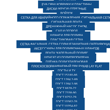
ЭЛЕКТРОДЫ
EVA (ЭВА) КОВРИКИ И ПЛАСТИНЫ
ДИСКИ (КРУГИ) ОТРЕЗНЫЕ
ВОЙЛОК
СЕТКА ДЛЯ АВАРИЙНОГО ОГРАЖДЕНИЯ, СИГНАЛЬНАЯ СЕТ
СИГНАЛЬНАЯ ЛЕНТА
ДРЕНАЖНЫЙ НАСОС ГНОМ.
САД И ОГОРОД
ШЛАНГИ ДЛЯ ПОЛИВА
ПЛАСТИКОВАЯ СЕТКА
СЕТКА ФАСАДНАЯ. СЕТКА СОЛНЦЕЗАЩИТНАЯ (ЗАТЕНЯЮЩАЯ
АКСЕССУАРЫ ДЛЯ ПОЛИВОЧНЫХ ШЛАНГОВ
ЛЕНТА “КАПЕЛЬНЫЙ ПОЛИВ”
ШПАГАТ ИЗ ПОЛИПРОПИЛЕНА
ПЛЁНКА ПОЛИЭТИЛЕНОВАЯ
ПЛОСКОСВОРАЧИВАЕМЫЙ ПВХ РУКАВ LAY FLAT
ГОСТЫ И ТУ
ГОСТ 15180-86
ГОСТ 1284.2-89
ГОСТ 1284.2-96
ГОСТ 6678-72
ГОСТ 7338-90
ГОСТ 8752-79
ГОСТ 10362-76
ГОСТ 10354-82