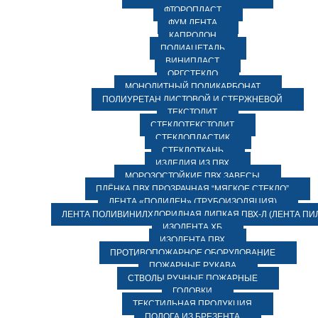
ФТОРОПЛАСТ
ФУМ ЛЕНТА
КАПРОЛОН
ПОЛИАЦЕТАЛЬ
ВИНИПЛАСТ
ОРГСТЕКЛО
МОНОЛИТНЫЙ ПОЛИКАРБОНАТ
ПОЛИУРЕТАН ЛИСТОВОЙ И СТЕРЖНЕВОЙ
ТЕКСТОЛИТ
СТЕКЛОТЕКСТОЛИТ
СТЕКЛОПЛАСТИК
СТЕКЛОТКАНЬ
ИЗДЕЛИЯ ИЗ ПВХ
МОРОЗОСТОЙКИЕ ПВХ ЗАВЕСЫ
ПЛЁНКА ПВХ ПРОЗРАЧНАЯ “МЯГКОЕ СТЕКЛО”
ЛЕНТА «ПОЛИЛЕН» (ТРУБОИЗОЛЯЦИЯ)
ЛЕНТА ПОЛИВИНИЛХЛОРИДНАЯ ЛИПКАЯ ПВХ-Л (ЛЕНТА ПИ
ИЗОЛЕНТА ХБ
ИЗОЛЕНТА ПВХ
ПРОТИВОПОЖАРНОЕ ОБОРУДОВАНИЕ
ПОЖАРНЫЕ РУКАВА
СТВОЛЫ РУЧНЫЕ ПОЖАРНЫЕ
ГОЛОВКИ
ТЕКСТИЛЬНАЯ ПРОДУКЦИЯ
ПОЛОГА ИЗ БРЕЗЕНТА