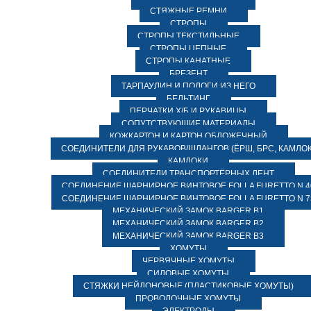
СТЯЖНЫЕ РЕМНИ
СТРОПЫ
СТРОПЫ ТЕКСТИЛЬНЫЕ
СТРОПЫ ЦЕПНЫЕ
СТРОПЫ КАНАТНЫЕ
БРЕЗЕНТ
ТАРПАУЛИН И ПОЛОГИ ИЗ НЕГО
БЕЛЬТИНГ
ПЕРЧАТКИ Х/Б И РУКАВИЦЫ
СОПУТСТВУЮЩИЕ МАТЕРИАЛЫ
КОЖКАРТОН И КАРТОН ОБЛОЖЕЧНЫЙ
СОЕДИНИТЕЛИ ДЛЯ РУКАВОВ/ШЛАНГОВ (ЁРШ, БРС, КАМЛОК
КАМЛОКИ
СОЕДИНИТЕЛИ ТРАНСПОРТЁРНЫХ ЛЕНТ
СОЕДИНЕНИЕ ШАРНИРНОЕ ВИНТОВОЕ FOLLA FURETTO N 4
СОЕДИНЕНИЕ ШАРНИРНОЕ ВИНТОВОЕ FOLLA FURETTO N 7
МЕХАНИЧЕСКИЙ ЗАМОК BARGER B1
МЕХАНИЧЕСКИЙ ЗАМОК BARGER B2
МЕХАНИЧЕСКИЙ ЗАМОК BARGER B3
ХОМУТЫ
ЧЕРВЯЧНЫЕ ХОМУТЫ
СИЛОВЫЕ ХОМУТЫ
СТЯЖКИ НЕЙЛОНОВЫЕ (ПЛАСТИКОВЫЕ ХОМУТЫ)
ПРОВОЛОЧНЫЕ ХОМУТЫ