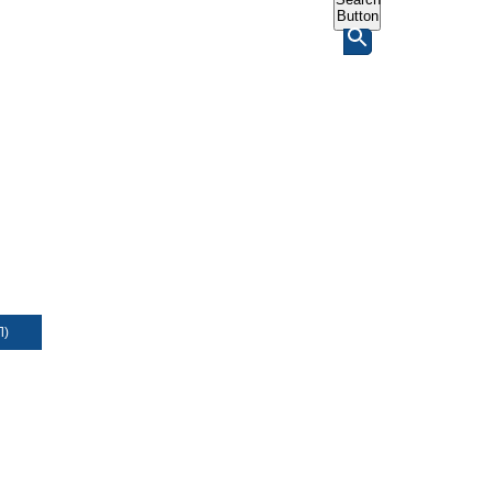
Button
Л)