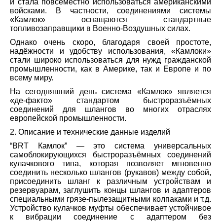
и стала повсеместно использоваться американскими
войсками. В частности, соединениями системы
«Камлок» оснащаются стандартные
топливозаправщики в Военно-Воздушных силах.
Однако очень скоро, благодаря своей простоте,
надёжности и удобству использования, «Камлоки»
стали широко использоваться для нужд гражданской
промышленности, как в Америке, так и Европе и по
всему миру.
На сегодняшний день система «Камлок» является
«де-факто» стандартом быстроразъёмных
соединений для шлангов во многих отраслях
европейской промышленности.
2. Описание и технические данные изделий
“BRT Камлок” — это система универсальных
самоблокирующихся быстроразъёмных соединений
кулачкового типа, которая позволяет мгновенно
соединить несколько шлангов (рукавов) между собой,
присоединить шланг к различным устройствам и
резервуарам, заглушить концы шлангов и адаптеров
специальными грязе-пылезащитными колпаками и т.д.
Устройство кулачков муфты обеспечивает устойчивое
к вибрации соединение с адаптером без