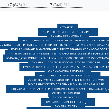
+
7
(
8
4
6
)
3
1
2
+
7
(
8
4
6
)
3
1
2
КАТАЛОГ
РЕЗИНОТЕХНИЧЕСКИЕ ИЗДЕЛИЯ
РУКАВА РЕЗИНОВЫЕ
РУКАВА (ШЛАНГИ) НАПОРНО-ВСАСЫВАЮЩИЕ ГОСТ 5398-7
РУКАВА (ШЛАНГИ) НАПОРНЫЕ С НИТЯНЫМ УСИЛЕНИЕМ ГОСТ 10362-76 (ГО
РУКАВА (ШЛАНГИ) НАПОРНЫЕ С ТЕКСТИЛЬНЫМ КАРКАСОМ ГОСТ 1
КИСЛОРОДНЫЕ И ПРОПАНОВЫЕ РУКАВА ДЛЯ ГАЗОВОЙ СВАРКИ ГОСТ
РУКАВА ДЮРИТОВЫЕ ПРОКЛАДОЧНЫЕ ТУ 0056016-87, ТУ 2556-221-057
РУКАВА (ШЛАНГИ) НАПОРНЫЕ ТУ 38-105998-91
РУКАВА, ШЛАНГИ ДЛЯ ПОЛИВА ТУ 2559-223-05788889-2012
СИЛИКОНОВЫЕ РУКАВА
РУКАВА ВЫСОКОГО ДАВЛЕНИЯ (РВД)
РУКАВ ВЫСОКОГО ДАВЛЕНИЯ DIN EN 853 1SN И 2SN
РУКАВ ВЫСОКОГО ДАВЛЕНИЯ DIN EN 856 4SH И 4SP
ПОДБОР И РЕАЛИЗАЦИЯ ГИДРАВЛИЧЕСКИХ РУКАВОВ ВЫСОКОГО 
ФИТИНГИ ДЛЯ РВД
БУРОВЫЕ РУКАВА
ПРАВИЛА ПРИМЕНЕНИЯ РВД
РУКАВА ИЗ ПВХ