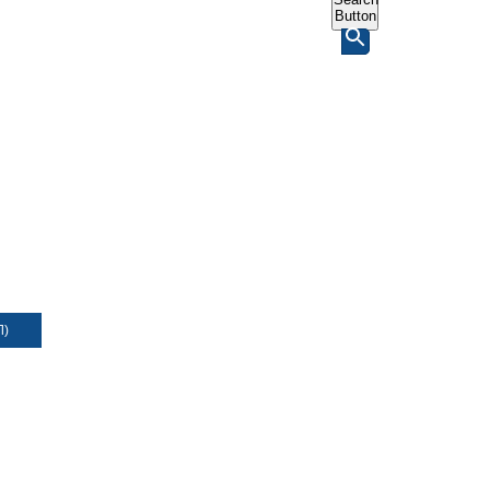
Button
Л)