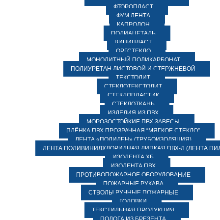
ФТОРОПЛАСТ
ФУМ ЛЕНТА
КАПРОЛОН
ПОЛИАЦЕТАЛЬ
ВИНИПЛАСТ
ОРГСТЕКЛО
МОНОЛИТНЫЙ ПОЛИКАРБОНАТ
ПОЛИУРЕТАН ЛИСТОВОЙ И СТЕРЖНЕВОЙ
ТЕКСТОЛИТ
СТЕКЛОТЕКСТОЛИТ
СТЕКЛОПЛАСТИК
СТЕКЛОТКАНЬ
ИЗДЕЛИЯ ИЗ ПВХ
МОРОЗОСТОЙКИЕ ПВХ ЗАВЕСЫ
ПЛЁНКА ПВХ ПРОЗРАЧНАЯ “МЯГКОЕ СТЕКЛО”
ЛЕНТА «ПОЛИЛЕН» (ТРУБОИЗОЛЯЦИЯ)
ЛЕНТА ПОЛИВИНИЛХЛОРИДНАЯ ЛИПКАЯ ПВХ-Л (ЛЕНТА ПИ
ИЗОЛЕНТА ХБ
ИЗОЛЕНТА ПВХ
ПРОТИВОПОЖАРНОЕ ОБОРУДОВАНИЕ
ПОЖАРНЫЕ РУКАВА
СТВОЛЫ РУЧНЫЕ ПОЖАРНЫЕ
ГОЛОВКИ
ТЕКСТИЛЬНАЯ ПРОДУКЦИЯ
ПОЛОГА ИЗ БРЕЗЕНТА