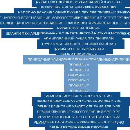
РУКАВ ПВХ ПЛОСКОСВОРАЧИВАЕМЫЙ (LAY FLAT)
ВОЗДУШНЫЕ ВСАСЫВАЮЩИЕ РУКАВА ПВХ
НАПОРНО-ВСАСЫВАЮЩИЕ РУКАВА ПВХ ДЛЯ ПИЩЕВЫХ ЖИДК
 НАПОРНО-ВСАСЫВАЮЩИЕ МОРОЗОСТОЙКИЕ ШЛАНГИ ПВХ (СУПЕРЭЛАС
ЯЖЕЛЫЕ НАПОРНО-ВСАСЫВАЮЩИЕ ШЛАНГИ ПВХ, АРМИРОВАННЫЕ СТА
РУКАВА ПВХ НАПОРНЫЕ
ШЛАНГИ ПВХ, АРМИРОВАННЫЕ СИНТЕТИЧЕСКОЙ НИТЬЮ (МАСЛОБЕН
АРМИРОВАННЫЙ РУКАВ ПВХ ПИЩЕВОЙ
ТРУБКА МБС ИЗ ПВХ (НЕ АРМИРОВАННАЯ)
ТРУБКА ИЗ ПВХ ПРОЗРАЧНАЯ
РЕМНИ ПРИВОДНЫЕ
ПРИВОДНЫЕ КЛИНОВЫЕ РЕМНИ НОРМАЛЬНЫХ СЕЧЕНИЙ
ПРОФИЛЬ A
ПРОФИЛЬ B
ПРОФИЛЬ C
ПРОФИЛЬ D
ПРОФИЛЬ E
ПРОФИЛЬ Z
РЕМНИ КЛИНОВЫЕ УЗКОГО СЕЧЕНИЯ
РЕМНИ КЛИНОВЫЕ УЗКОГО СЕЧЕНИЯ SPA И XPA
РЕМНИ КЛИНОВЫЕ УЗКОГО СЕЧЕНИЯ SPB, XPB
РЕМНИ КЛИНОВЫЕ УЗКОГО СЕЧЕНИЯ SPC, XPC
РЕМНИ КЛИНОВЫЕ УЗКОГО СЕЧЕНИЯ SPZ, XPZ
РЕМНИ ВЕНТИЛЯТОРНЫЕ КЛИНОВЫЕ ГОСТ 5813-93
РЕМНИ БЕСКОНЕЧНЫЕ ПЛОСКИЕ