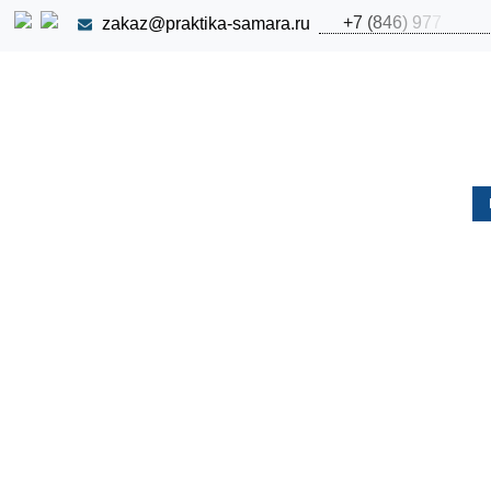
+
7
(
8
4
6
)
9
7
7
zakaz@praktika-samara.ru