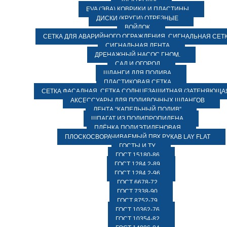
ЭЛЕКТРОДЫ
EVA (ЭВА) КОВРИКИ И ПЛАСТИНЫ
ДИСКИ (КРУГИ) ОТРЕЗНЫЕ
ВОЙЛОК
СЕТКА ДЛЯ АВАРИЙНОГО ОГРАЖДЕНИЯ, СИГНАЛЬНАЯ СЕТ
СИГНАЛЬНАЯ ЛЕНТА
ДРЕНАЖНЫЙ НАСОС ГНОМ.
САД И ОГОРОД
ШЛАНГИ ДЛЯ ПОЛИВА
ПЛАСТИКОВАЯ СЕТКА
СЕТКА ФАСАДНАЯ. СЕТКА СОЛНЦЕЗАЩИТНАЯ (ЗАТЕНЯЮЩАЯ
АКСЕССУАРЫ ДЛЯ ПОЛИВОЧНЫХ ШЛАНГОВ
ЛЕНТА “КАПЕЛЬНЫЙ ПОЛИВ”
ШПАГАТ ИЗ ПОЛИПРОПИЛЕНА
ПЛЁНКА ПОЛИЭТИЛЕНОВАЯ
ПЛОСКОСВОРАЧИВАЕМЫЙ ПВХ РУКАВ LAY FLAT
ГОСТЫ И ТУ
ГОСТ 15180-86
ГОСТ 1284.2-89
ГОСТ 1284.2-96
ГОСТ 6678-72
ГОСТ 7338-90
ГОСТ 8752-79
ГОСТ 10362-76
ГОСТ 10354-82