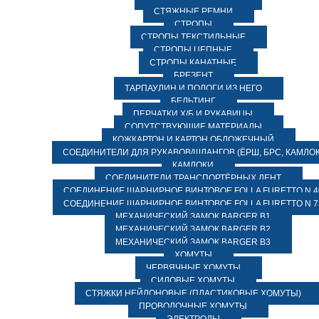
СТЯЖНЫЕ РЕМНИ
СТРОПЫ
СТРОПЫ ТЕКСТИЛЬНЫЕ
СТРОПЫ ЦЕПНЫЕ
СТРОПЫ КАНАТНЫЕ
БРЕЗЕНТ
ТАРПАУЛИН И ПОЛОГИ ИЗ НЕГО
БЕЛЬТИНГ
ПЕРЧАТКИ Х/Б И РУКАВИЦЫ
СОПУТСТВУЮЩИЕ МАТЕРИАЛЫ
КОЖКАРТОН И КАРТОН ОБЛОЖЕЧНЫЙ
СОЕДИНИТЕЛИ ДЛЯ РУКАВОВ/ШЛАНГОВ (ЁРШ, БРС, КАМЛОК
КАМЛОКИ
СОЕДИНИТЕЛИ ТРАНСПОРТЁРНЫХ ЛЕНТ
СОЕДИНЕНИЕ ШАРНИРНОЕ ВИНТОВОЕ FOLLA FURETTO N 4
СОЕДИНЕНИЕ ШАРНИРНОЕ ВИНТОВОЕ FOLLA FURETTO N 7
МЕХАНИЧЕСКИЙ ЗАМОК BARGER B1
МЕХАНИЧЕСКИЙ ЗАМОК BARGER B2
МЕХАНИЧЕСКИЙ ЗАМОК BARGER B3
ХОМУТЫ
ЧЕРВЯЧНЫЕ ХОМУТЫ
СИЛОВЫЕ ХОМУТЫ
СТЯЖКИ НЕЙЛОНОВЫЕ (ПЛАСТИКОВЫЕ ХОМУТЫ)
ПРОВОЛОЧНЫЕ ХОМУТЫ