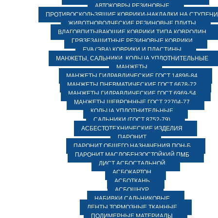
АВТОКОВРЫ РЕЗИНОВЫЕ
ПРОТИВОСКОЛЬЗЯЩИЕ КОВРИКИ-НАКЛАДКИ НА СТУПЕН
ЖИВОТНОВОДЧЕСКИЕ РЕЗИНОВЫЕ ПЛИТЫ
ВЛАГОВПИТЫВАЮЩИЕ КОВРИКИ ТИПА КОВРОЛИН
ГРЯЗЕЗАЩИТНЫЕ РЕЗИНОВЫЕ КОВРИКИ
EVA (ЭВА) КОВРИКИ И ПЛАСТИНЫ
МАНЖЕТЫ, САЛЬНИКИ, КОЛЬЦА УПЛОТНИТЕЛЬНЫЕ
МАНЖЕТЫ
МАНЖЕТЫ ГИДРАВЛИЧЕСКИЕ ГОСТ 14896-84
МАНЖЕТЫ ПНЕВМАТИЧЕСКИЕ ГОСТ 6678-72
МАНЖЕТЫ ГИДРАВЛИЧЕСКИЕ ГОСТ 6969-54
МАНЖЕТЫ ШЕВРОННЫЕ ГОСТ 22704-77
КОЛЬЦА УПЛОТНИТЕЛЬНЫЕ
САЛЬНИКИ (ГОСТ 8752-79)
АСБЕСТОТЕХНИЧЕСКИЕ ИЗДЕЛИЯ
ПАРОНИТ
ПАРОНИТ ОБЩЕГО НАЗНАЧЕНИЯ ПОН-Б
ПАРОНИТ МАСЛОБЕНЗОСТОЙКИЙ ПМБ
ЛИСТ АСБОСТАЛЬНОЙ
АСБОКАРТОН
АСБОТКАНЬ
АСБОШНУР
НАБИВКИ САЛЬНИКОВЫЕ
ЛЕНТЫ ТОРМОЗНЫЕ ТКАННЫЕ
ПОЛИМЕРНЫЕ МАТЕРИАЛЫ