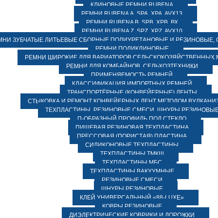
КЛИНОВЫЕ РЕМНИ RUBENA
РЕМНИ RUBENA А, SPA, XPA, AVX13
РЕМНИ RUBENA В, SPВ, ХPВ, ВХ
РЕМНИ RUBENA Z, SPZ, XPZ, AVX10
МНИ ЗУБЧАТЫЕ ЛИТЬЕВЫЕ СБОРНЫЕ ПОЛИУРЕТАНОВЫЕ И РЕЗИНОВЫЕ, 
РЕМНИ ПОЛИКЛИНОВЫЕ
РЕМНИ ШИРОКИЕ ДЛЯ ВАРИАТОРОВ СЕЛЬСКОХОЗЯЙСТВЕННЫХ
РЕМНИ ДЛЯ КОМБАЙНОВ, СЕЛЬХОЗТЕХНИКИ
ПРИМЕНЯЕМОСТЬ РЕМНЕЙ
КЛАССИФИКАЦИЯ ИМПОРТНЫХ РЕМНЕЙ
ТРАНСПОРТЁРНЫЕ (КОНВЕЙЕРНЫЕ) ЛЕНТЫ
СТЫКОВКА И РЕМОНТ КОНВЕЙЕРНЫХ ЛЕНТ МЕТОДОМ ВУЛКАНИ
ТЕХПЛАСТИНЫ, РЕЗИНОВЫЕ СМЕСИ, ШНУРЫ РЕЗИНОВЫ
П-ОБРАЗНЫЙ ПРОФИЛЬ ПОД СТЕКЛО
ПИЩЕВАЯ РЕЗИНОВАЯ ТЕХПЛАСТИНА
ПРЕССОВАЯ (ПОРИСТАЯ) ПЛАСТИНА
СИЛИКОНОВЫЕ ТЕХПЛАСТИНЫ
ТЕХПЛАСТИНЫ ТМКЩ
ТЕХПЛАСТИНЫ МБС
ТЕХПЛАСТИНЫ ВАКУУМНЫЕ
РЕЗИНОВЫЕ СМЕСИ
ШНУРЫ РЕЗИНОВЫЕ
КЛЕЙ УНИВЕРСАЛЬНЫЙ «88-LUXE»
КОВРЫ РЕЗИНОВЫЕ
ДИЭЛЕКТРИЧЕСКИЕ КОВРИКИ И ДОРОЖКИ