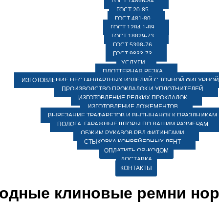
ГОСТ 14896-84
ГОСТ 20-85
ГОСТ 481-80
ГОСТ 1284.1-89
ГОСТ 18829-73
ГОСТ 5398-76
ГОСТ 9833-73
УСЛУГИ
ПЛОТТЕРНАЯ РЕЗКА
ИЗГОТОВЛЕНИЕ НЕСТАНДАРТНЫХ ИЗДЕЛИЙ С ТОЧНОЙ ФИГУРНОЙ
ПРОИЗВОДСТВО ПРОКЛАДОК И УПЛОТНИТЕЛЕЙ
ИЗГОТОВЛЕНИЕ РЕДКИХ ПРОКЛАДОК
ИЗГОТОВЛЕНИЕ ЛОЖЕМЕНТОВ
ВЫРЕЗАНИЕ ТРАФАРЕТОВ И ВЫТЫНАНОК К ПРАЗДНИКАМ
ПОЛОГА, ГАРАЖНЫЕ ШТОРЫ ПО ВАШИМ РАЗМЕРАМ
ОБЖИМ РУКАВОВ РВД ФИТИНГАМИ
СТЫКОВКА КОНВЕЙЕРНЫХ ЛЕНТ
ОПЛАТИТЬ QR-КОДОМ
ДОСТАВКА
КОНТАКТЫ
одные клиновые ремни но