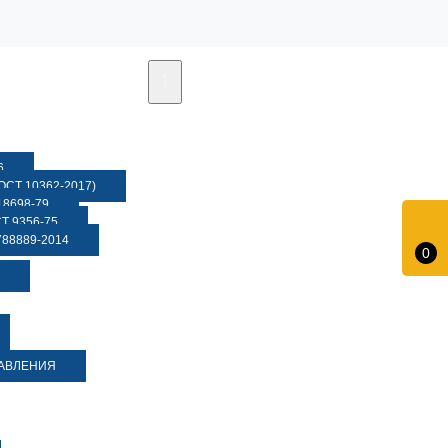
6
СТ 10362-2017)
8698-79
 9356-75
88889-2014
0
ДАВЛЕНИЯ