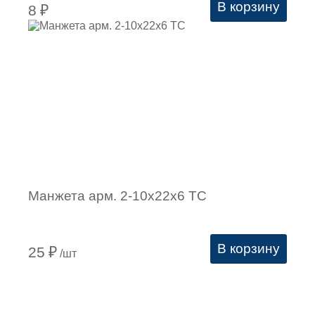
В корзину
8
₽
Манжета арм. 2-10х22х6 ТC
В корзину
25
₽
/шт