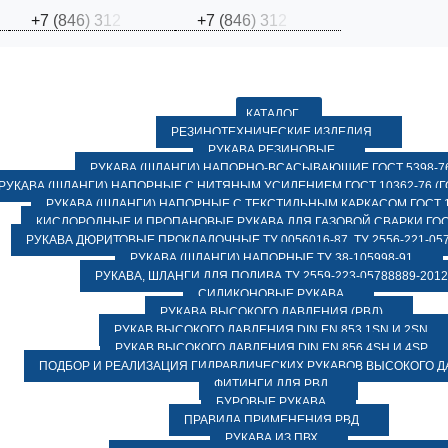
+
7
(
8
4
6
)
3
1
2
+
7
(
8
4
6
)
3
1
2
КАТАЛОГ
РЕЗИНОТЕХНИЧЕСКИЕ ИЗДЕЛИЯ
РУКАВА РЕЗИНОВЫЕ
РУКАВА (ШЛАНГИ) НАПОРНО-ВСАСЫВАЮЩИЕ ГОСТ 5398-7
РУКАВА (ШЛАНГИ) НАПОРНЫЕ С НИТЯНЫМ УСИЛЕНИЕМ ГОСТ 10362-76 (ГО
РУКАВА (ШЛАНГИ) НАПОРНЫЕ С ТЕКСТИЛЬНЫМ КАРКАСОМ ГОСТ 1
КИСЛОРОДНЫЕ И ПРОПАНОВЫЕ РУКАВА ДЛЯ ГАЗОВОЙ СВАРКИ ГОСТ
РУКАВА ДЮРИТОВЫЕ ПРОКЛАДОЧНЫЕ ТУ 0056016-87, ТУ 2556-221-057
РУКАВА (ШЛАНГИ) НАПОРНЫЕ ТУ 38-105998-91
РУКАВА, ШЛАНГИ ДЛЯ ПОЛИВА ТУ 2559-223-05788889-2012
СИЛИКОНОВЫЕ РУКАВА
РУКАВА ВЫСОКОГО ДАВЛЕНИЯ (РВД)
РУКАВ ВЫСОКОГО ДАВЛЕНИЯ DIN EN 853 1SN И 2SN
РУКАВ ВЫСОКОГО ДАВЛЕНИЯ DIN EN 856 4SH И 4SP
ПОДБОР И РЕАЛИЗАЦИЯ ГИДРАВЛИЧЕСКИХ РУКАВОВ ВЫСОКОГО 
ФИТИНГИ ДЛЯ РВД
БУРОВЫЕ РУКАВА
ПРАВИЛА ПРИМЕНЕНИЯ РВД
РУКАВА ИЗ ПВХ