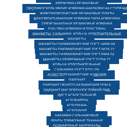
АВТОКОВРЫ РЕЗИНОВЫЕ
ПРОТИВОСКОЛЬЗЯЩИЕ КОВРИКИ-НАКЛАДКИ НА СТУПЕН
ЖИВОТНОВОДЧЕСКИЕ РЕЗИНОВЫЕ ПЛИТЫ
ВЛАГОВПИТЫВАЮЩИЕ КОВРИКИ ТИПА КОВРОЛИН
ГРЯЗЕЗАЩИТНЫЕ РЕЗИНОВЫЕ КОВРИКИ
EVA (ЭВА) КОВРИКИ И ПЛАСТИНЫ
МАНЖЕТЫ, САЛЬНИКИ, КОЛЬЦА УПЛОТНИТЕЛЬНЫЕ
МАНЖЕТЫ
МАНЖЕТЫ ГИДРАВЛИЧЕСКИЕ ГОСТ 14896-84
МАНЖЕТЫ ПНЕВМАТИЧЕСКИЕ ГОСТ 6678-72
МАНЖЕТЫ ГИДРАВЛИЧЕСКИЕ ГОСТ 6969-54
МАНЖЕТЫ ШЕВРОННЫЕ ГОСТ 22704-77
КОЛЬЦА УПЛОТНИТЕЛЬНЫЕ
САЛЬНИКИ (ГОСТ 8752-79)
АСБЕСТОТЕХНИЧЕСКИЕ ИЗДЕЛИЯ
ПАРОНИТ
ПАРОНИТ ОБЩЕГО НАЗНАЧЕНИЯ ПОН-Б
ПАРОНИТ МАСЛОБЕНЗОСТОЙКИЙ ПМБ
ЛИСТ АСБОСТАЛЬНОЙ
АСБОКАРТОН
АСБОТКАНЬ
АСБОШНУР
НАБИВКИ САЛЬНИКОВЫЕ
ЛЕНТЫ ТОРМОЗНЫЕ ТКАННЫЕ
ПОЛИМЕРНЫЕ МАТЕРИАЛЫ