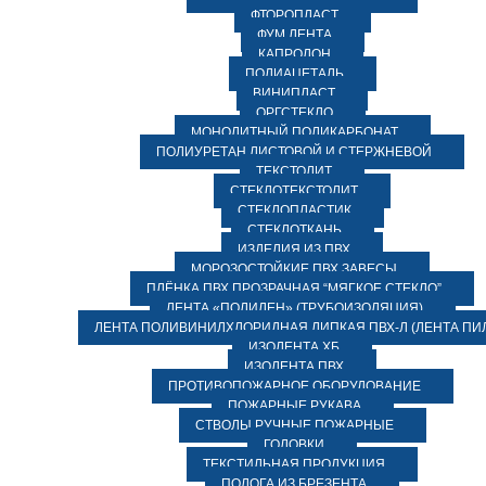
ФТОРОПЛАСТ
ФУМ ЛЕНТА
КАПРОЛОН
ПОЛИАЦЕТАЛЬ
ВИНИПЛАСТ
ОРГСТЕКЛО
МОНОЛИТНЫЙ ПОЛИКАРБОНАТ
ПОЛИУРЕТАН ЛИСТОВОЙ И СТЕРЖНЕВОЙ
ТЕКСТОЛИТ
СТЕКЛОТЕКСТОЛИТ
СТЕКЛОПЛАСТИК
СТЕКЛОТКАНЬ
ИЗДЕЛИЯ ИЗ ПВХ
МОРОЗОСТОЙКИЕ ПВХ ЗАВЕСЫ
ПЛЁНКА ПВХ ПРОЗРАЧНАЯ “МЯГКОЕ СТЕКЛО”
ЛЕНТА «ПОЛИЛЕН» (ТРУБОИЗОЛЯЦИЯ)
ЛЕНТА ПОЛИВИНИЛХЛОРИДНАЯ ЛИПКАЯ ПВХ-Л (ЛЕНТА ПИ
ИЗОЛЕНТА ХБ
ИЗОЛЕНТА ПВХ
ПРОТИВОПОЖАРНОЕ ОБОРУДОВАНИЕ
ПОЖАРНЫЕ РУКАВА
СТВОЛЫ РУЧНЫЕ ПОЖАРНЫЕ
ГОЛОВКИ
ТЕКСТИЛЬНАЯ ПРОДУКЦИЯ
ПОЛОГА ИЗ БРЕЗЕНТА