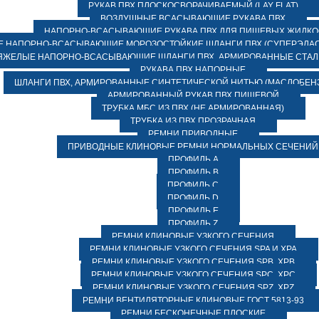
РУКАВ ПВХ ПЛОСКОСВОРАЧИВАЕМЫЙ (LAY FLAT)
ВОЗДУШНЫЕ ВСАСЫВАЮЩИЕ РУКАВА ПВХ
НАПОРНО-ВСАСЫВАЮЩИЕ РУКАВА ПВХ ДЛЯ ПИЩЕВЫХ ЖИДК
 НАПОРНО-ВСАСЫВАЮЩИЕ МОРОЗОСТОЙКИЕ ШЛАНГИ ПВХ (СУПЕРЭЛАС
ЯЖЕЛЫЕ НАПОРНО-ВСАСЫВАЮЩИЕ ШЛАНГИ ПВХ, АРМИРОВАННЫЕ СТА
РУКАВА ПВХ НАПОРНЫЕ
ШЛАНГИ ПВХ, АРМИРОВАННЫЕ СИНТЕТИЧЕСКОЙ НИТЬЮ (МАСЛОБЕН
АРМИРОВАННЫЙ РУКАВ ПВХ ПИЩЕВОЙ
ТРУБКА МБС ИЗ ПВХ (НЕ АРМИРОВАННАЯ)
ТРУБКА ИЗ ПВХ ПРОЗРАЧНАЯ
РЕМНИ ПРИВОДНЫЕ
ПРИВОДНЫЕ КЛИНОВЫЕ РЕМНИ НОРМАЛЬНЫХ СЕЧЕНИЙ
ПРОФИЛЬ A
ПРОФИЛЬ B
ПРОФИЛЬ C
ПРОФИЛЬ D
ПРОФИЛЬ E
ПРОФИЛЬ Z
РЕМНИ КЛИНОВЫЕ УЗКОГО СЕЧЕНИЯ
РЕМНИ КЛИНОВЫЕ УЗКОГО СЕЧЕНИЯ SPA И XPA
РЕМНИ КЛИНОВЫЕ УЗКОГО СЕЧЕНИЯ SPB, XPB
РЕМНИ КЛИНОВЫЕ УЗКОГО СЕЧЕНИЯ SPC, XPC
РЕМНИ КЛИНОВЫЕ УЗКОГО СЕЧЕНИЯ SPZ, XPZ
РЕМНИ ВЕНТИЛЯТОРНЫЕ КЛИНОВЫЕ ГОСТ 5813-93
РЕМНИ БЕСКОНЕЧНЫЕ ПЛОСКИЕ