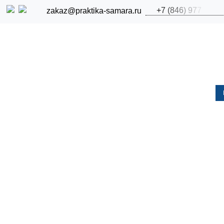
+
7
(
8
4
6
)
9
7
7
zakaz@praktika-samara.ru