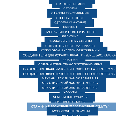
СТЯЖНЫЕ РЕМНИ
СТРОПЫ
СТРОПЫ ТЕКСТИЛЬНЫЕ
СТРОПЫ ЦЕПНЫЕ
СТРОПЫ КАНАТНЫЕ
БРЕЗЕНТ
ТАРПАУЛИН И ПОЛОГИ ИЗ НЕГО
БЕЛЬТИНГ
ПЕРЧАТКИ Х/Б И РУКАВИЦЫ
СОПУТСТВУЮЩИЕ МАТЕРИАЛЫ
КОЖКАРТОН И КАРТОН ОБЛОЖЕЧНЫЙ
СОЕДИНИТЕЛИ ДЛЯ РУКАВОВ/ШЛАНГОВ (ЁРШ, БРС, КАМЛОК
КАМЛОКИ
СОЕДИНИТЕЛИ ТРАНСПОРТЁРНЫХ ЛЕНТ
СОЕДИНЕНИЕ ШАРНИРНОЕ ВИНТОВОЕ FOLLA FURETTO N 4
СОЕДИНЕНИЕ ШАРНИРНОЕ ВИНТОВОЕ FOLLA FURETTO N 7
МЕХАНИЧЕСКИЙ ЗАМОК BARGER B1
МЕХАНИЧЕСКИЙ ЗАМОК BARGER B2
МЕХАНИЧЕСКИЙ ЗАМОК BARGER B3
ХОМУТЫ
ЧЕРВЯЧНЫЕ ХОМУТЫ
СИЛОВЫЕ ХОМУТЫ
СТЯЖКИ НЕЙЛОНОВЫЕ (ПЛАСТИКОВЫЕ ХОМУТЫ)
ПРОВОЛОЧНЫЕ ХОМУТЫ