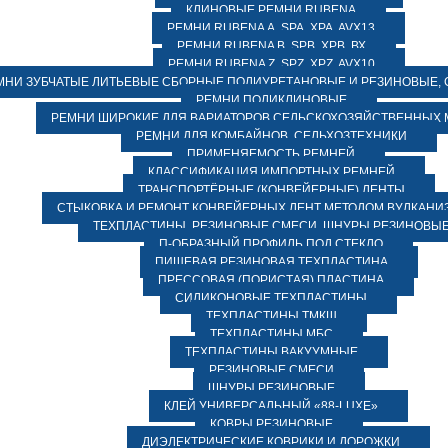
КЛИНОВЫЕ РЕМНИ RUBENA
РЕМНИ RUBENA А, SPA, XPA, AVX13
РЕМНИ RUBENA В, SPВ, ХPВ, ВХ
РЕМНИ RUBENA Z, SPZ, XPZ, AVX10
МНИ ЗУБЧАТЫЕ ЛИТЬЕВЫЕ СБОРНЫЕ ПОЛИУРЕТАНОВЫЕ И РЕЗИНОВЫЕ, 
РЕМНИ ПОЛИКЛИНОВЫЕ
РЕМНИ ШИРОКИЕ ДЛЯ ВАРИАТОРОВ СЕЛЬСКОХОЗЯЙСТВЕННЫХ
РЕМНИ ДЛЯ КОМБАЙНОВ, СЕЛЬХОЗТЕХНИКИ
ПРИМЕНЯЕМОСТЬ РЕМНЕЙ
КЛАССИФИКАЦИЯ ИМПОРТНЫХ РЕМНЕЙ
ТРАНСПОРТЁРНЫЕ (КОНВЕЙЕРНЫЕ) ЛЕНТЫ
СТЫКОВКА И РЕМОНТ КОНВЕЙЕРНЫХ ЛЕНТ МЕТОДОМ ВУЛКАНИ
ТЕХПЛАСТИНЫ, РЕЗИНОВЫЕ СМЕСИ, ШНУРЫ РЕЗИНОВЫ
П-ОБРАЗНЫЙ ПРОФИЛЬ ПОД СТЕКЛО
ПИЩЕВАЯ РЕЗИНОВАЯ ТЕХПЛАСТИНА
ПРЕССОВАЯ (ПОРИСТАЯ) ПЛАСТИНА
СИЛИКОНОВЫЕ ТЕХПЛАСТИНЫ
ТЕХПЛАСТИНЫ ТМКЩ
ТЕХПЛАСТИНЫ МБС
ТЕХПЛАСТИНЫ ВАКУУМНЫЕ
РЕЗИНОВЫЕ СМЕСИ
ШНУРЫ РЕЗИНОВЫЕ
КЛЕЙ УНИВЕРСАЛЬНЫЙ «88-LUXE»
КОВРЫ РЕЗИНОВЫЕ
ДИЭЛЕКТРИЧЕСКИЕ КОВРИКИ И ДОРОЖКИ