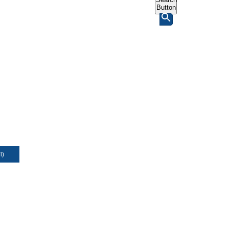
Button
Л)