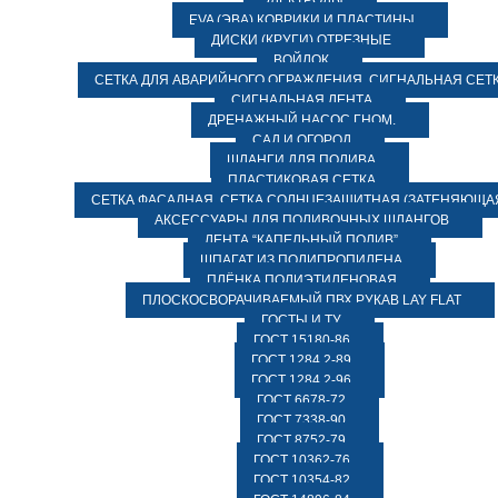
ЭЛЕКТРОДЫ
EVA (ЭВА) КОВРИКИ И ПЛАСТИНЫ
ДИСКИ (КРУГИ) ОТРЕЗНЫЕ
ВОЙЛОК
СЕТКА ДЛЯ АВАРИЙНОГО ОГРАЖДЕНИЯ, СИГНАЛЬНАЯ СЕТ
СИГНАЛЬНАЯ ЛЕНТА
ДРЕНАЖНЫЙ НАСОС ГНОМ.
САД И ОГОРОД
ШЛАНГИ ДЛЯ ПОЛИВА
ПЛАСТИКОВАЯ СЕТКА
СЕТКА ФАСАДНАЯ. СЕТКА СОЛНЦЕЗАЩИТНАЯ (ЗАТЕНЯЮЩАЯ
АКСЕССУАРЫ ДЛЯ ПОЛИВОЧНЫХ ШЛАНГОВ
ЛЕНТА “КАПЕЛЬНЫЙ ПОЛИВ”
ШПАГАТ ИЗ ПОЛИПРОПИЛЕНА
ПЛЁНКА ПОЛИЭТИЛЕНОВАЯ
ПЛОСКОСВОРАЧИВАЕМЫЙ ПВХ РУКАВ LAY FLAT
ГОСТЫ И ТУ
ГОСТ 15180-86
ГОСТ 1284.2-89
ГОСТ 1284.2-96
ГОСТ 6678-72
ГОСТ 7338-90
ГОСТ 8752-79
ГОСТ 10362-76
ГОСТ 10354-82