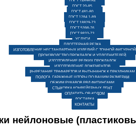
ГОСТ 14896-84
ГОСТ 20-85
ГОСТ 481-80
ГОСТ 1284.1-89
ГОСТ 18829-73
ГОСТ 5398-76
ГОСТ 9833-73
УСЛУГИ
ПЛОТТЕРНАЯ РЕЗКА
ИЗГОТОВЛЕНИЕ НЕСТАНДАРТНЫХ ИЗДЕЛИЙ С ТОЧНОЙ ФИГУРНОЙ
ПРОИЗВОДСТВО ПРОКЛАДОК И УПЛОТНИТЕЛЕЙ
ИЗГОТОВЛЕНИЕ РЕДКИХ ПРОКЛАДОК
ИЗГОТОВЛЕНИЕ ЛОЖЕМЕНТОВ
ВЫРЕЗАНИЕ ТРАФАРЕТОВ И ВЫТЫНАНОК К ПРАЗДНИКАМ
ПОЛОГА, ГАРАЖНЫЕ ШТОРЫ ПО ВАШИМ РАЗМЕРАМ
ОБЖИМ РУКАВОВ РВД ФИТИНГАМИ
СТЫКОВКА КОНВЕЙЕРНЫХ ЛЕНТ
ОПЛАТИТЬ QR-КОДОМ
ДОСТАВКА
КОНТАКТЫ
ки нейлоновые (пластиков