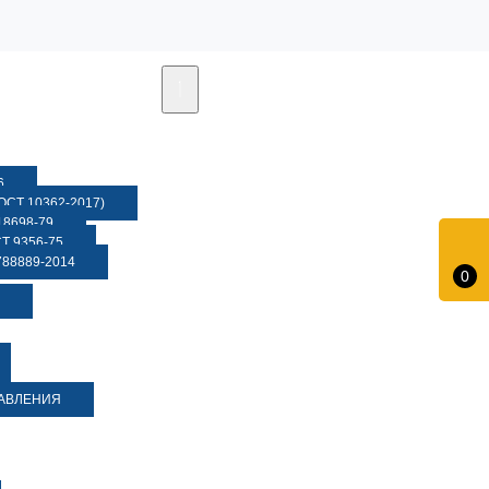
6
СТ 10362-2017)
8698-79
 9356-75
88889-2014
0
ДАВЛЕНИЯ