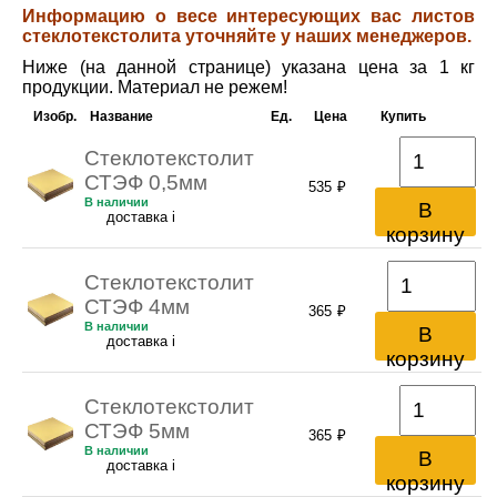
Информацию о весе интересующих вас листов
стеклотекстолита уточняйте у наших менеджеров.
Ниже (на данной странице) указана цена за 1 кг
продукции. Материал не режем!
Изобр.
Название
Ед.
Цена
Купить
Стеклотекстолит
СТЭФ 0,5мм
535
₽
В наличии
В
доставка
i
корзину
Стеклотекстолит
СТЭФ 4мм
365
₽
В наличии
В
доставка
i
корзину
Стеклотекстолит
СТЭФ 5мм
365
₽
В наличии
В
доставка
i
корзину