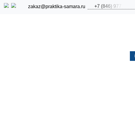
+
7
(
8
4
6
)
9
7
7
zakaz@praktika-samara.ru