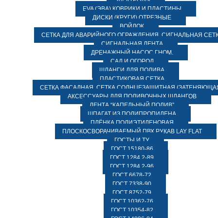
ЭЛЕКТРОДЫ
EVA (ЭВА) КОВРИКИ И ПЛАСТИНЫ
ДИСКИ (КРУГИ) ОТРЕЗНЫЕ
ВОЙЛОК
СЕТКА ДЛЯ АВАРИЙНОГО ОГРАЖДЕНИЯ, СИГНАЛЬНАЯ СЕТ
СИГНАЛЬНАЯ ЛЕНТА
ДРЕНАЖНЫЙ НАСОС ГНОМ.
САД И ОГОРОД
ШЛАНГИ ДЛЯ ПОЛИВА
ПЛАСТИКОВАЯ СЕТКА
СЕТКА ФАСАДНАЯ. СЕТКА СОЛНЦЕЗАЩИТНАЯ (ЗАТЕНЯЮЩАЯ
АКСЕССУАРЫ ДЛЯ ПОЛИВОЧНЫХ ШЛАНГОВ
ЛЕНТА “КАПЕЛЬНЫЙ ПОЛИВ”
ШПАГАТ ИЗ ПОЛИПРОПИЛЕНА
ПЛЁНКА ПОЛИЭТИЛЕНОВАЯ
ПЛОСКОСВОРАЧИВАЕМЫЙ ПВХ РУКАВ LAY FLAT
ГОСТЫ И ТУ
ГОСТ 15180-86
ГОСТ 1284.2-89
ГОСТ 1284.2-96
ГОСТ 6678-72
ГОСТ 7338-90
ГОСТ 8752-79
ГОСТ 10362-76
ГОСТ 10354-82