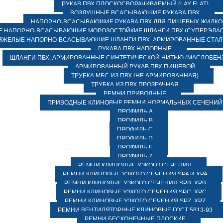
РУКАВ ПВХ ПЛОСКОСВОРАЧИВАЕМЫЙ (LAY FLAT)
ВОЗДУШНЫЕ ВСАСЫВАЮЩИЕ РУКАВА ПВХ
НАПОРНО-ВСАСЫВАЮЩИЕ РУКАВА ПВХ ДЛЯ ПИЩЕВЫХ ЖИДК
 НАПОРНО-ВСАСЫВАЮЩИЕ МОРОЗОСТОЙКИЕ ШЛАНГИ ПВХ (СУПЕРЭЛАС
ЯЖЕЛЫЕ НАПОРНО-ВСАСЫВАЮЩИЕ ШЛАНГИ ПВХ, АРМИРОВАННЫЕ СТА
РУКАВА ПВХ НАПОРНЫЕ
ШЛАНГИ ПВХ, АРМИРОВАННЫЕ СИНТЕТИЧЕСКОЙ НИТЬЮ (МАСЛОБЕН
АРМИРОВАННЫЙ РУКАВ ПВХ ПИЩЕВОЙ
ТРУБКА МБС ИЗ ПВХ (НЕ АРМИРОВАННАЯ)
ТРУБКА ИЗ ПВХ ПРОЗРАЧНАЯ
РЕМНИ ПРИВОДНЫЕ
ПРИВОДНЫЕ КЛИНОВЫЕ РЕМНИ НОРМАЛЬНЫХ СЕЧЕНИЙ
ПРОФИЛЬ A
ПРОФИЛЬ B
ПРОФИЛЬ C
ПРОФИЛЬ D
ПРОФИЛЬ E
ПРОФИЛЬ Z
РЕМНИ КЛИНОВЫЕ УЗКОГО СЕЧЕНИЯ
РЕМНИ КЛИНОВЫЕ УЗКОГО СЕЧЕНИЯ SPA И XPA
РЕМНИ КЛИНОВЫЕ УЗКОГО СЕЧЕНИЯ SPB, XPB
РЕМНИ КЛИНОВЫЕ УЗКОГО СЕЧЕНИЯ SPC, XPC
РЕМНИ КЛИНОВЫЕ УЗКОГО СЕЧЕНИЯ SPZ, XPZ
РЕМНИ ВЕНТИЛЯТОРНЫЕ КЛИНОВЫЕ ГОСТ 5813-93
РЕМНИ БЕСКОНЕЧНЫЕ ПЛОСКИЕ