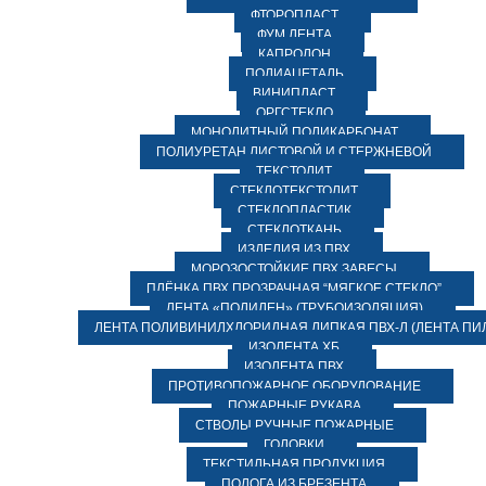
ФТОРОПЛАСТ
ФУМ ЛЕНТА
КАПРОЛОН
ПОЛИАЦЕТАЛЬ
ВИНИПЛАСТ
ОРГСТЕКЛО
МОНОЛИТНЫЙ ПОЛИКАРБОНАТ
ПОЛИУРЕТАН ЛИСТОВОЙ И СТЕРЖНЕВОЙ
ТЕКСТОЛИТ
СТЕКЛОТЕКСТОЛИТ
СТЕКЛОПЛАСТИК
СТЕКЛОТКАНЬ
ИЗДЕЛИЯ ИЗ ПВХ
МОРОЗОСТОЙКИЕ ПВХ ЗАВЕСЫ
ПЛЁНКА ПВХ ПРОЗРАЧНАЯ “МЯГКОЕ СТЕКЛО”
ЛЕНТА «ПОЛИЛЕН» (ТРУБОИЗОЛЯЦИЯ)
ЛЕНТА ПОЛИВИНИЛХЛОРИДНАЯ ЛИПКАЯ ПВХ-Л (ЛЕНТА ПИ
ИЗОЛЕНТА ХБ
ИЗОЛЕНТА ПВХ
ПРОТИВОПОЖАРНОЕ ОБОРУДОВАНИЕ
ПОЖАРНЫЕ РУКАВА
СТВОЛЫ РУЧНЫЕ ПОЖАРНЫЕ
ГОЛОВКИ
ТЕКСТИЛЬНАЯ ПРОДУКЦИЯ
ПОЛОГА ИЗ БРЕЗЕНТА