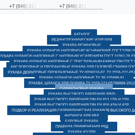
+
7
(
8
4
6
)
3
1
2
+
7
(
8
4
6
)
3
1
2
КАТАЛОГ
РЕЗИНОТЕХНИЧЕСКИЕ ИЗДЕЛИЯ
РУКАВА РЕЗИНОВЫЕ
РУКАВА (ШЛАНГИ) НАПОРНО-ВСАСЫВАЮЩИЕ ГОСТ 5398-7
РУКАВА (ШЛАНГИ) НАПОРНЫЕ С НИТЯНЫМ УСИЛЕНИЕМ ГОСТ 10362-76 (ГО
РУКАВА (ШЛАНГИ) НАПОРНЫЕ С ТЕКСТИЛЬНЫМ КАРКАСОМ ГОСТ 1
КИСЛОРОДНЫЕ И ПРОПАНОВЫЕ РУКАВА ДЛЯ ГАЗОВОЙ СВАРКИ ГОСТ
РУКАВА ДЮРИТОВЫЕ ПРОКЛАДОЧНЫЕ ТУ 0056016-87, ТУ 2556-221-057
РУКАВА (ШЛАНГИ) НАПОРНЫЕ ТУ 38-105998-91
РУКАВА, ШЛАНГИ ДЛЯ ПОЛИВА ТУ 2559-223-05788889-2012
СИЛИКОНОВЫЕ РУКАВА
РУКАВА ВЫСОКОГО ДАВЛЕНИЯ (РВД)
РУКАВ ВЫСОКОГО ДАВЛЕНИЯ DIN EN 853 1SN И 2SN
РУКАВ ВЫСОКОГО ДАВЛЕНИЯ DIN EN 856 4SH И 4SP
ПОДБОР И РЕАЛИЗАЦИЯ ГИДРАВЛИЧЕСКИХ РУКАВОВ ВЫСОКОГО 
ФИТИНГИ ДЛЯ РВД
БУРОВЫЕ РУКАВА
ПРАВИЛА ПРИМЕНЕНИЯ РВД
РУКАВА ИЗ ПВХ