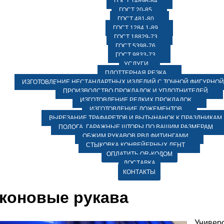
ГОСТ 14896-84
ГОСТ 20-85
ГОСТ 481-80
ГОСТ 1284.1-89
ГОСТ 18829-73
ГОСТ 5398-76
ГОСТ 9833-73
УСЛУГИ
ПЛОТТЕРНАЯ РЕЗКА
ИЗГОТОВЛЕНИЕ НЕСТАНДАРТНЫХ ИЗДЕЛИЙ С ТОЧНОЙ ФИГУРНОЙ
ПРОИЗВОДСТВО ПРОКЛАДОК И УПЛОТНИТЕЛЕЙ
ИЗГОТОВЛЕНИЕ РЕДКИХ ПРОКЛАДОК
ИЗГОТОВЛЕНИЕ ЛОЖЕМЕНТОВ
ВЫРЕЗАНИЕ ТРАФАРЕТОВ И ВЫТЫНАНОК К ПРАЗДНИКАМ
ПОЛОГА, ГАРАЖНЫЕ ШТОРЫ ПО ВАШИМ РАЗМЕРАМ
ОБЖИМ РУКАВОВ РВД ФИТИНГАМИ
СТЫКОВКА КОНВЕЙЕРНЫХ ЛЕНТ
ОПЛАТИТЬ QR-КОДОМ
ДОСТАВКА
КОНТАКТЫ
коновые рукава
Универ