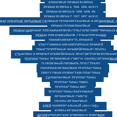
КЛИНОВЫЕ РЕМНИ RUBENA
РЕМНИ RUBENA А, SPA, XPA, AVX13
РЕМНИ RUBENA В, SPВ, ХPВ, ВХ
РЕМНИ RUBENA Z, SPZ, XPZ, AVX10
МНИ ЗУБЧАТЫЕ ЛИТЬЕВЫЕ СБОРНЫЕ ПОЛИУРЕТАНОВЫЕ И РЕЗИНОВЫЕ, 
РЕМНИ ПОЛИКЛИНОВЫЕ
РЕМНИ ШИРОКИЕ ДЛЯ ВАРИАТОРОВ СЕЛЬСКОХОЗЯЙСТВЕННЫХ
РЕМНИ ДЛЯ КОМБАЙНОВ, СЕЛЬХОЗТЕХНИКИ
ПРИМЕНЯЕМОСТЬ РЕМНЕЙ
КЛАССИФИКАЦИЯ ИМПОРТНЫХ РЕМНЕЙ
ТРАНСПОРТЁРНЫЕ (КОНВЕЙЕРНЫЕ) ЛЕНТЫ
СТЫКОВКА И РЕМОНТ КОНВЕЙЕРНЫХ ЛЕНТ МЕТОДОМ ВУЛКАНИ
ТЕХПЛАСТИНЫ, РЕЗИНОВЫЕ СМЕСИ, ШНУРЫ РЕЗИНОВЫ
П-ОБРАЗНЫЙ ПРОФИЛЬ ПОД СТЕКЛО
ПИЩЕВАЯ РЕЗИНОВАЯ ТЕХПЛАСТИНА
ПРЕССОВАЯ (ПОРИСТАЯ) ПЛАСТИНА
СИЛИКОНОВЫЕ ТЕХПЛАСТИНЫ
ТЕХПЛАСТИНЫ ТМКЩ
ТЕХПЛАСТИНЫ МБС
ТЕХПЛАСТИНЫ ВАКУУМНЫЕ
РЕЗИНОВЫЕ СМЕСИ
ШНУРЫ РЕЗИНОВЫЕ
КЛЕЙ УНИВЕРСАЛЬНЫЙ «88-LUXE»
КОВРЫ РЕЗИНОВЫЕ
ДИЭЛЕКТРИЧЕСКИЕ КОВРИКИ И ДОРОЖКИ