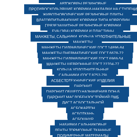
АВТОКОВРЫ РЕЗИНОВЫЕ
ПРОТИВОСКОЛЬЗЯЩИЕ КОВРИКИ-НАКЛАДКИ НА СТУПЕН
ЖИВОТНОВОДЧЕСКИЕ РЕЗИНОВЫЕ ПЛИТЫ
ВЛАГОВПИТЫВАЮЩИЕ КОВРИКИ ТИПА КОВРОЛИН
ГРЯЗЕЗАЩИТНЫЕ РЕЗИНОВЫЕ КОВРИКИ
EVA (ЭВА) КОВРИКИ И ПЛАСТИНЫ
МАНЖЕТЫ, САЛЬНИКИ, КОЛЬЦА УПЛОТНИТЕЛЬНЫЕ
МАНЖЕТЫ
МАНЖЕТЫ ГИДРАВЛИЧЕСКИЕ ГОСТ 14896-84
МАНЖЕТЫ ПНЕВМАТИЧЕСКИЕ ГОСТ 6678-72
МАНЖЕТЫ ГИДРАВЛИЧЕСКИЕ ГОСТ 6969-54
МАНЖЕТЫ ШЕВРОННЫЕ ГОСТ 22704-77
КОЛЬЦА УПЛОТНИТЕЛЬНЫЕ
САЛЬНИКИ (ГОСТ 8752-79)
АСБЕСТОТЕХНИЧЕСКИЕ ИЗДЕЛИЯ
ПАРОНИТ
ПАРОНИТ ОБЩЕГО НАЗНАЧЕНИЯ ПОН-Б
ПАРОНИТ МАСЛОБЕНЗОСТОЙКИЙ ПМБ
ЛИСТ АСБОСТАЛЬНОЙ
АСБОКАРТОН
АСБОТКАНЬ
АСБОШНУР
НАБИВКИ САЛЬНИКОВЫЕ
ЛЕНТЫ ТОРМОЗНЫЕ ТКАННЫЕ
ПОЛИМЕРНЫЕ МАТЕРИАЛЫ