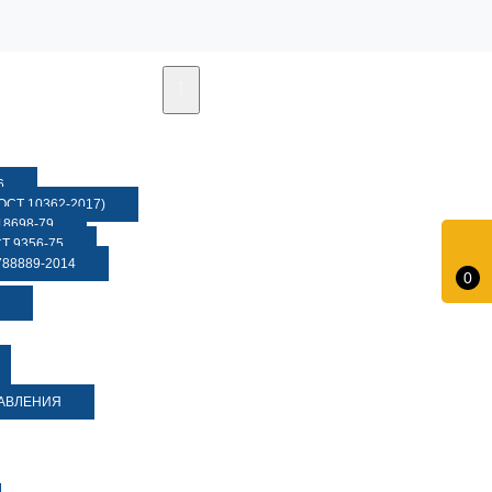
6
СТ 10362-2017)
8698-79
 9356-75
88889-2014
0
ДАВЛЕНИЯ