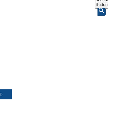
Button
Л)