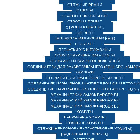
СТЯЖНЫЕ РЕМНИ
СТРОПЫ
СТРОПЫ ТЕКСТИЛЬНЫЕ
СТРОПЫ ЦЕПНЫЕ
СТРОПЫ КАНАТНЫЕ
БРЕЗЕНТ
ТАРПАУЛИН И ПОЛОГИ ИЗ НЕГО
БЕЛЬТИНГ
ПЕРЧАТКИ Х/Б И РУКАВИЦЫ
СОПУТСТВУЮЩИЕ МАТЕРИАЛЫ
КОЖКАРТОН И КАРТОН ОБЛОЖЕЧНЫЙ
СОЕДИНИТЕЛИ ДЛЯ РУКАВОВ/ШЛАНГОВ (ЁРШ, БРС, КАМЛОК
КАМЛОКИ
СОЕДИНИТЕЛИ ТРАНСПОРТЁРНЫХ ЛЕНТ
СОЕДИНЕНИЕ ШАРНИРНОЕ ВИНТОВОЕ FOLLA FURETTO N 4
СОЕДИНЕНИЕ ШАРНИРНОЕ ВИНТОВОЕ FOLLA FURETTO N 7
МЕХАНИЧЕСКИЙ ЗАМОК BARGER B1
МЕХАНИЧЕСКИЙ ЗАМОК BARGER B2
МЕХАНИЧЕСКИЙ ЗАМОК BARGER B3
ХОМУТЫ
ЧЕРВЯЧНЫЕ ХОМУТЫ
СИЛОВЫЕ ХОМУТЫ
СТЯЖКИ НЕЙЛОНОВЫЕ (ПЛАСТИКОВЫЕ ХОМУТЫ)
ПРОВОЛОЧНЫЕ ХОМУТЫ