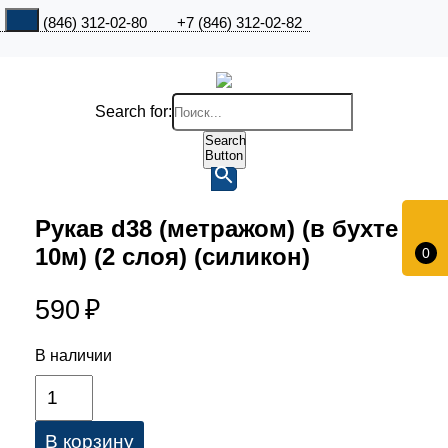
+7 (846) 312-02-80
+7 (846) 312-02-82
Search for:
Search
Button
Рукав d38 (метражом) (в бухте
10м) (2 слоя) (силикон)
0
590
₽
В наличии
В корзину