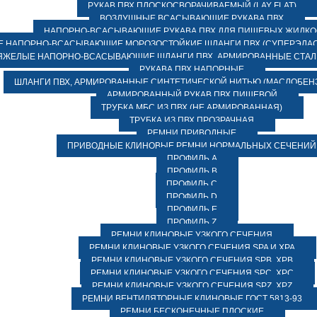
РУКАВ ПВХ ПЛОСКОСВОРАЧИВАЕМЫЙ (LAY FLAT)
ВОЗДУШНЫЕ ВСАСЫВАЮЩИЕ РУКАВА ПВХ
НАПОРНО-ВСАСЫВАЮЩИЕ РУКАВА ПВХ ДЛЯ ПИЩЕВЫХ ЖИДК
 НАПОРНО-ВСАСЫВАЮЩИЕ МОРОЗОСТОЙКИЕ ШЛАНГИ ПВХ (СУПЕРЭЛАС
ЯЖЕЛЫЕ НАПОРНО-ВСАСЫВАЮЩИЕ ШЛАНГИ ПВХ, АРМИРОВАННЫЕ СТА
РУКАВА ПВХ НАПОРНЫЕ
ШЛАНГИ ПВХ, АРМИРОВАННЫЕ СИНТЕТИЧЕСКОЙ НИТЬЮ (МАСЛОБЕН
АРМИРОВАННЫЙ РУКАВ ПВХ ПИЩЕВОЙ
ТРУБКА МБС ИЗ ПВХ (НЕ АРМИРОВАННАЯ)
ТРУБКА ИЗ ПВХ ПРОЗРАЧНАЯ
РЕМНИ ПРИВОДНЫЕ
ПРИВОДНЫЕ КЛИНОВЫЕ РЕМНИ НОРМАЛЬНЫХ СЕЧЕНИЙ
ПРОФИЛЬ A
ПРОФИЛЬ B
ПРОФИЛЬ C
ПРОФИЛЬ D
ПРОФИЛЬ E
ПРОФИЛЬ Z
РЕМНИ КЛИНОВЫЕ УЗКОГО СЕЧЕНИЯ
РЕМНИ КЛИНОВЫЕ УЗКОГО СЕЧЕНИЯ SPA И XPA
РЕМНИ КЛИНОВЫЕ УЗКОГО СЕЧЕНИЯ SPB, XPB
РЕМНИ КЛИНОВЫЕ УЗКОГО СЕЧЕНИЯ SPC, XPC
РЕМНИ КЛИНОВЫЕ УЗКОГО СЕЧЕНИЯ SPZ, XPZ
РЕМНИ ВЕНТИЛЯТОРНЫЕ КЛИНОВЫЕ ГОСТ 5813-93
РЕМНИ БЕСКОНЕЧНЫЕ ПЛОСКИЕ