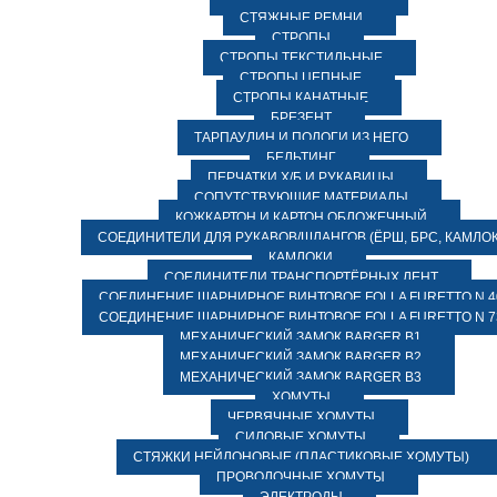
СТЯЖНЫЕ РЕМНИ
СТРОПЫ
СТРОПЫ ТЕКСТИЛЬНЫЕ
СТРОПЫ ЦЕПНЫЕ
СТРОПЫ КАНАТНЫЕ
БРЕЗЕНТ
ТАРПАУЛИН И ПОЛОГИ ИЗ НЕГО
БЕЛЬТИНГ
ПЕРЧАТКИ Х/Б И РУКАВИЦЫ
СОПУТСТВУЮЩИЕ МАТЕРИАЛЫ
КОЖКАРТОН И КАРТОН ОБЛОЖЕЧНЫЙ
СОЕДИНИТЕЛИ ДЛЯ РУКАВОВ/ШЛАНГОВ (ЁРШ, БРС, КАМЛОК
КАМЛОКИ
СОЕДИНИТЕЛИ ТРАНСПОРТЁРНЫХ ЛЕНТ
СОЕДИНЕНИЕ ШАРНИРНОЕ ВИНТОВОЕ FOLLA FURETTO N 4
СОЕДИНЕНИЕ ШАРНИРНОЕ ВИНТОВОЕ FOLLA FURETTO N 7
МЕХАНИЧЕСКИЙ ЗАМОК BARGER B1
МЕХАНИЧЕСКИЙ ЗАМОК BARGER B2
МЕХАНИЧЕСКИЙ ЗАМОК BARGER B3
ХОМУТЫ
ЧЕРВЯЧНЫЕ ХОМУТЫ
СИЛОВЫЕ ХОМУТЫ
СТЯЖКИ НЕЙЛОНОВЫЕ (ПЛАСТИКОВЫЕ ХОМУТЫ)
ПРОВОЛОЧНЫЕ ХОМУТЫ