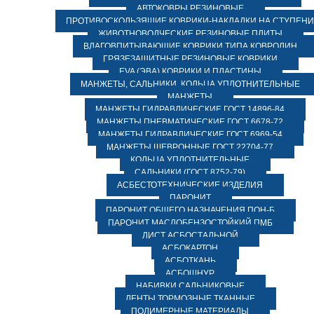
АВТОКОВРЫ РЕЗИНОВЫЕ
ПРОТИВОСКОЛЬЗЯЩИЕ КОВРИКИ-НАКЛАДКИ НА СТУПЕН
ЖИВОТНОВОДЧЕСКИЕ РЕЗИНОВЫЕ ПЛИТЫ
ВЛАГОВПИТЫВАЮЩИЕ КОВРИКИ ТИПА КОВРОЛИН
ГРЯЗЕЗАЩИТНЫЕ РЕЗИНОВЫЕ КОВРИКИ
EVA (ЭВА) КОВРИКИ И ПЛАСТИНЫ
МАНЖЕТЫ, САЛЬНИКИ, КОЛЬЦА УПЛОТНИТЕЛЬНЫЕ
МАНЖЕТЫ
МАНЖЕТЫ ГИДРАВЛИЧЕСКИЕ ГОСТ 14896-84
МАНЖЕТЫ ПНЕВМАТИЧЕСКИЕ ГОСТ 6678-72
МАНЖЕТЫ ГИДРАВЛИЧЕСКИЕ ГОСТ 6969-54
МАНЖЕТЫ ШЕВРОННЫЕ ГОСТ 22704-77
КОЛЬЦА УПЛОТНИТЕЛЬНЫЕ
САЛЬНИКИ (ГОСТ 8752-79)
АСБЕСТОТЕХНИЧЕСКИЕ ИЗДЕЛИЯ
ПАРОНИТ
ПАРОНИТ ОБЩЕГО НАЗНАЧЕНИЯ ПОН-Б
ПАРОНИТ МАСЛОБЕНЗОСТОЙКИЙ ПМБ
ЛИСТ АСБОСТАЛЬНОЙ
АСБОКАРТОН
АСБОТКАНЬ
АСБОШНУР
НАБИВКИ САЛЬНИКОВЫЕ
ЛЕНТЫ ТОРМОЗНЫЕ ТКАННЫЕ
ПОЛИМЕРНЫЕ МАТЕРИАЛЫ