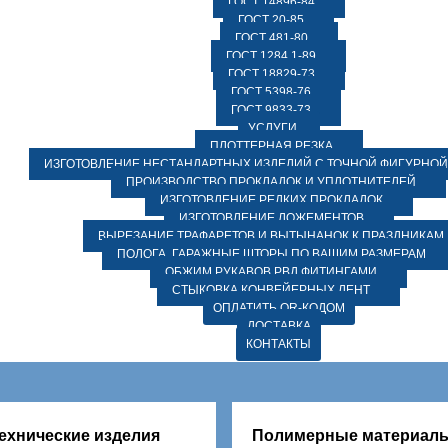
ГОСТ 14896-84
ГОСТ 20-85
ГОСТ 481-80
ГОСТ 1284.1-89
ГОСТ 18829-73
ГОСТ 5398-76
ГОСТ 9833-73
УСЛУГИ
ПЛОТТЕРНАЯ РЕЗКА
ИЗГОТОВЛЕНИЕ НЕСТАНДАРТНЫХ ИЗДЕЛИЙ С ТОЧНОЙ ФИГУРНОЙ
ПРОИЗВОДСТВО ПРОКЛАДОК И УПЛОТНИТЕЛЕЙ
ИЗГОТОВЛЕНИЕ РЕДКИХ ПРОКЛАДОК
ИЗГОТОВЛЕНИЕ ЛОЖЕМЕНТОВ
ВЫРЕЗАНИЕ ТРАФАРЕТОВ И ВЫТЫНАНОК К ПРАЗДНИКАМ
ПОЛОГА, ГАРАЖНЫЕ ШТОРЫ ПО ВАШИМ РАЗМЕРАМ
ОБЖИМ РУКАВОВ РВД ФИТИНГАМИ
СТЫКОВКА КОНВЕЙЕРНЫХ ЛЕНТ
ОПЛАТИТЬ QR-КОДОМ
ДОСТАВКА
КОНТАКТЫ
ехнические изделия
Полимерные материал