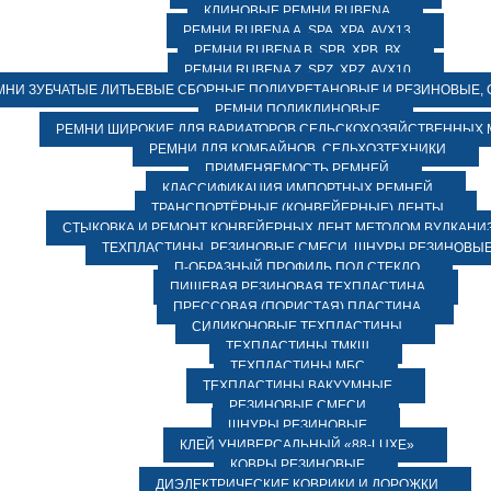
КЛИНОВЫЕ РЕМНИ RUBENA
РЕМНИ RUBENA А, SPA, XPA, AVX13
РЕМНИ RUBENA В, SPВ, ХPВ, ВХ
РЕМНИ RUBENA Z, SPZ, XPZ, AVX10
МНИ ЗУБЧАТЫЕ ЛИТЬЕВЫЕ СБОРНЫЕ ПОЛИУРЕТАНОВЫЕ И РЕЗИНОВЫЕ, 
РЕМНИ ПОЛИКЛИНОВЫЕ
РЕМНИ ШИРОКИЕ ДЛЯ ВАРИАТОРОВ СЕЛЬСКОХОЗЯЙСТВЕННЫХ
РЕМНИ ДЛЯ КОМБАЙНОВ, СЕЛЬХОЗТЕХНИКИ
ПРИМЕНЯЕМОСТЬ РЕМНЕЙ
КЛАССИФИКАЦИЯ ИМПОРТНЫХ РЕМНЕЙ
ТРАНСПОРТЁРНЫЕ (КОНВЕЙЕРНЫЕ) ЛЕНТЫ
СТЫКОВКА И РЕМОНТ КОНВЕЙЕРНЫХ ЛЕНТ МЕТОДОМ ВУЛКАНИ
ТЕХПЛАСТИНЫ, РЕЗИНОВЫЕ СМЕСИ, ШНУРЫ РЕЗИНОВЫ
П-ОБРАЗНЫЙ ПРОФИЛЬ ПОД СТЕКЛО
ПИЩЕВАЯ РЕЗИНОВАЯ ТЕХПЛАСТИНА
ПРЕССОВАЯ (ПОРИСТАЯ) ПЛАСТИНА
СИЛИКОНОВЫЕ ТЕХПЛАСТИНЫ
ТЕХПЛАСТИНЫ ТМКЩ
ТЕХПЛАСТИНЫ МБС
ТЕХПЛАСТИНЫ ВАКУУМНЫЕ
РЕЗИНОВЫЕ СМЕСИ
ШНУРЫ РЕЗИНОВЫЕ
КЛЕЙ УНИВЕРСАЛЬНЫЙ «88-LUXE»
КОВРЫ РЕЗИНОВЫЕ
ДИЭЛЕКТРИЧЕСКИЕ КОВРИКИ И ДОРОЖКИ