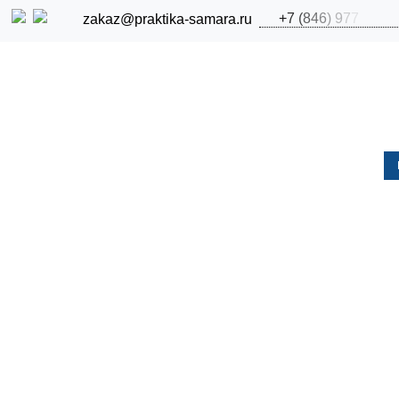
+
7
(
8
4
6
)
9
7
7
zakaz@praktika-samara.ru