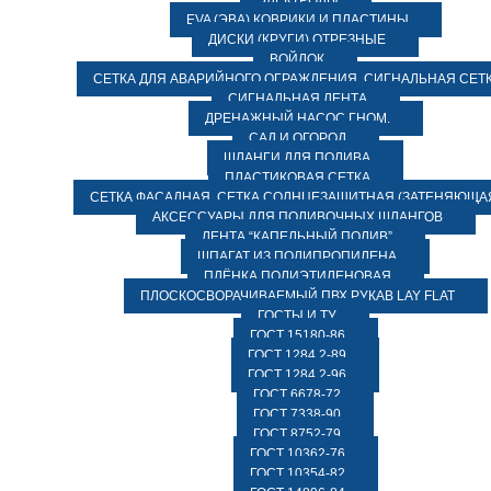
ЭЛЕКТРОДЫ
EVA (ЭВА) КОВРИКИ И ПЛАСТИНЫ
ДИСКИ (КРУГИ) ОТРЕЗНЫЕ
ВОЙЛОК
СЕТКА ДЛЯ АВАРИЙНОГО ОГРАЖДЕНИЯ, СИГНАЛЬНАЯ СЕТ
СИГНАЛЬНАЯ ЛЕНТА
ДРЕНАЖНЫЙ НАСОС ГНОМ.
САД И ОГОРОД
ШЛАНГИ ДЛЯ ПОЛИВА
ПЛАСТИКОВАЯ СЕТКА
СЕТКА ФАСАДНАЯ. СЕТКА СОЛНЦЕЗАЩИТНАЯ (ЗАТЕНЯЮЩАЯ
АКСЕССУАРЫ ДЛЯ ПОЛИВОЧНЫХ ШЛАНГОВ
ЛЕНТА “КАПЕЛЬНЫЙ ПОЛИВ”
ШПАГАТ ИЗ ПОЛИПРОПИЛЕНА
ПЛЁНКА ПОЛИЭТИЛЕНОВАЯ
ПЛОСКОСВОРАЧИВАЕМЫЙ ПВХ РУКАВ LAY FLAT
ГОСТЫ И ТУ
ГОСТ 15180-86
ГОСТ 1284.2-89
ГОСТ 1284.2-96
ГОСТ 6678-72
ГОСТ 7338-90
ГОСТ 8752-79
ГОСТ 10362-76
ГОСТ 10354-82