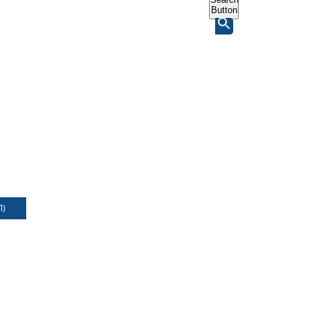
Button
Л)