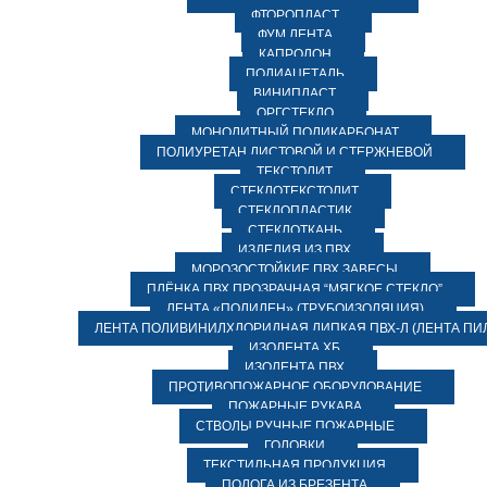
ФТОРОПЛАСТ
ФУМ ЛЕНТА
КАПРОЛОН
ПОЛИАЦЕТАЛЬ
ВИНИПЛАСТ
ОРГСТЕКЛО
МОНОЛИТНЫЙ ПОЛИКАРБОНАТ
ПОЛИУРЕТАН ЛИСТОВОЙ И СТЕРЖНЕВОЙ
ТЕКСТОЛИТ
СТЕКЛОТЕКСТОЛИТ
СТЕКЛОПЛАСТИК
СТЕКЛОТКАНЬ
ИЗДЕЛИЯ ИЗ ПВХ
МОРОЗОСТОЙКИЕ ПВХ ЗАВЕСЫ
ПЛЁНКА ПВХ ПРОЗРАЧНАЯ “МЯГКОЕ СТЕКЛО”
ЛЕНТА «ПОЛИЛЕН» (ТРУБОИЗОЛЯЦИЯ)
ЛЕНТА ПОЛИВИНИЛХЛОРИДНАЯ ЛИПКАЯ ПВХ-Л (ЛЕНТА ПИ
ИЗОЛЕНТА ХБ
ИЗОЛЕНТА ПВХ
ПРОТИВОПОЖАРНОЕ ОБОРУДОВАНИЕ
ПОЖАРНЫЕ РУКАВА
СТВОЛЫ РУЧНЫЕ ПОЖАРНЫЕ
ГОЛОВКИ
ТЕКСТИЛЬНАЯ ПРОДУКЦИЯ
ПОЛОГА ИЗ БРЕЗЕНТА