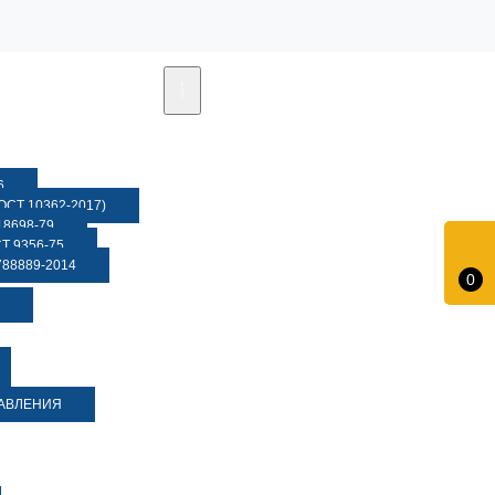
6
СТ 10362-2017)
8698-79
 9356-75
88889-2014
0
ДАВЛЕНИЯ