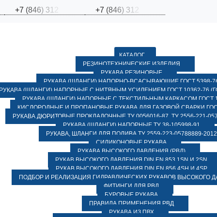
+
7
(
8
4
6
)
3
1
2
+
7
(
8
4
6
)
3
1
2
КАТАЛОГ
РЕЗИНОТЕХНИЧЕСКИЕ ИЗДЕЛИЯ
РУКАВА РЕЗИНОВЫЕ
РУКАВА (ШЛАНГИ) НАПОРНО-ВСАСЫВАЮЩИЕ ГОСТ 5398-7
РУКАВА (ШЛАНГИ) НАПОРНЫЕ С НИТЯНЫМ УСИЛЕНИЕМ ГОСТ 10362-76 (ГО
РУКАВА (ШЛАНГИ) НАПОРНЫЕ С ТЕКСТИЛЬНЫМ КАРКАСОМ ГОСТ 1
КИСЛОРОДНЫЕ И ПРОПАНОВЫЕ РУКАВА ДЛЯ ГАЗОВОЙ СВАРКИ ГОСТ
РУКАВА ДЮРИТОВЫЕ ПРОКЛАДОЧНЫЕ ТУ 0056016-87, ТУ 2556-221-057
РУКАВА (ШЛАНГИ) НАПОРНЫЕ ТУ 38-105998-91
РУКАВА, ШЛАНГИ ДЛЯ ПОЛИВА ТУ 2559-223-05788889-2012
СИЛИКОНОВЫЕ РУКАВА
РУКАВА ВЫСОКОГО ДАВЛЕНИЯ (РВД)
РУКАВ ВЫСОКОГО ДАВЛЕНИЯ DIN EN 853 1SN И 2SN
РУКАВ ВЫСОКОГО ДАВЛЕНИЯ DIN EN 856 4SH И 4SP
ПОДБОР И РЕАЛИЗАЦИЯ ГИДРАВЛИЧЕСКИХ РУКАВОВ ВЫСОКОГО 
ФИТИНГИ ДЛЯ РВД
БУРОВЫЕ РУКАВА
ПРАВИЛА ПРИМЕНЕНИЯ РВД
РУКАВА ИЗ ПВХ