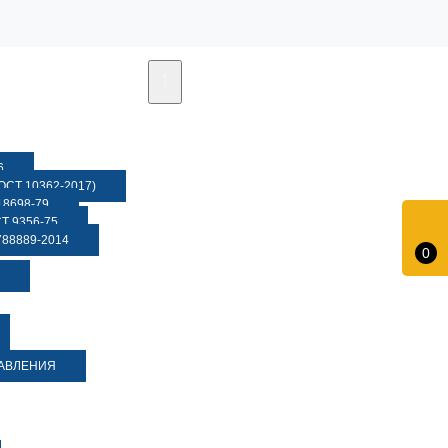
6
СТ 10362-2017)
8698-79
 9356-75
88889-2014
0
ДАВЛЕНИЯ