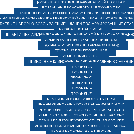
РУКАВ ПВХ ПЛОСКОСВОРАЧИВАЕМЫЙ (LAY FLAT)
ВОЗДУШНЫЕ ВСАСЫВАЮЩИЕ РУКАВА ПВХ
НАПОРНО-ВСАСЫВАЮЩИЕ РУКАВА ПВХ ДЛЯ ПИЩЕВЫХ ЖИДК
 НАПОРНО-ВСАСЫВАЮЩИЕ МОРОЗОСТОЙКИЕ ШЛАНГИ ПВХ (СУПЕРЭЛАС
ЯЖЕЛЫЕ НАПОРНО-ВСАСЫВАЮЩИЕ ШЛАНГИ ПВХ, АРМИРОВАННЫЕ СТА
РУКАВА ПВХ НАПОРНЫЕ
ШЛАНГИ ПВХ, АРМИРОВАННЫЕ СИНТЕТИЧЕСКОЙ НИТЬЮ (МАСЛОБЕН
АРМИРОВАННЫЙ РУКАВ ПВХ ПИЩЕВОЙ
ТРУБКА МБС ИЗ ПВХ (НЕ АРМИРОВАННАЯ)
ТРУБКА ИЗ ПВХ ПРОЗРАЧНАЯ
РЕМНИ ПРИВОДНЫЕ
ПРИВОДНЫЕ КЛИНОВЫЕ РЕМНИ НОРМАЛЬНЫХ СЕЧЕНИЙ
ПРОФИЛЬ A
ПРОФИЛЬ B
ПРОФИЛЬ C
ПРОФИЛЬ D
ПРОФИЛЬ E
ПРОФИЛЬ Z
РЕМНИ КЛИНОВЫЕ УЗКОГО СЕЧЕНИЯ
РЕМНИ КЛИНОВЫЕ УЗКОГО СЕЧЕНИЯ SPA И XPA
РЕМНИ КЛИНОВЫЕ УЗКОГО СЕЧЕНИЯ SPB, XPB
РЕМНИ КЛИНОВЫЕ УЗКОГО СЕЧЕНИЯ SPC, XPC
РЕМНИ КЛИНОВЫЕ УЗКОГО СЕЧЕНИЯ SPZ, XPZ
РЕМНИ ВЕНТИЛЯТОРНЫЕ КЛИНОВЫЕ ГОСТ 5813-93
РЕМНИ БЕСКОНЕЧНЫЕ ПЛОСКИЕ