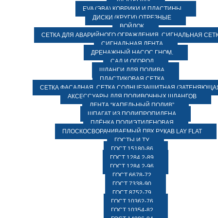
ЭЛЕКТРОДЫ
EVA (ЭВА) КОВРИКИ И ПЛАСТИНЫ
ДИСКИ (КРУГИ) ОТРЕЗНЫЕ
ВОЙЛОК
СЕТКА ДЛЯ АВАРИЙНОГО ОГРАЖДЕНИЯ, СИГНАЛЬНАЯ СЕТ
СИГНАЛЬНАЯ ЛЕНТА
ДРЕНАЖНЫЙ НАСОС ГНОМ.
САД И ОГОРОД
ШЛАНГИ ДЛЯ ПОЛИВА
ПЛАСТИКОВАЯ СЕТКА
СЕТКА ФАСАДНАЯ. СЕТКА СОЛНЦЕЗАЩИТНАЯ (ЗАТЕНЯЮЩАЯ
АКСЕССУАРЫ ДЛЯ ПОЛИВОЧНЫХ ШЛАНГОВ
ЛЕНТА “КАПЕЛЬНЫЙ ПОЛИВ”
ШПАГАТ ИЗ ПОЛИПРОПИЛЕНА
ПЛЁНКА ПОЛИЭТИЛЕНОВАЯ
ПЛОСКОСВОРАЧИВАЕМЫЙ ПВХ РУКАВ LAY FLAT
ГОСТЫ И ТУ
ГОСТ 15180-86
ГОСТ 1284.2-89
ГОСТ 1284.2-96
ГОСТ 6678-72
ГОСТ 7338-90
ГОСТ 8752-79
ГОСТ 10362-76
ГОСТ 10354-82