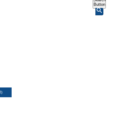
Button
Л)