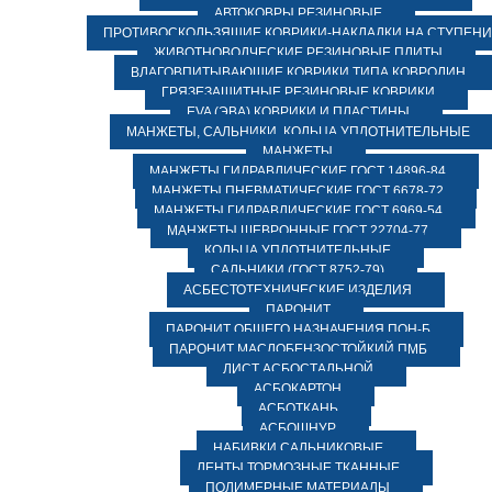
АВТОКОВРЫ РЕЗИНОВЫЕ
ПРОТИВОСКОЛЬЗЯЩИЕ КОВРИКИ-НАКЛАДКИ НА СТУПЕН
ЖИВОТНОВОДЧЕСКИЕ РЕЗИНОВЫЕ ПЛИТЫ
ВЛАГОВПИТЫВАЮЩИЕ КОВРИКИ ТИПА КОВРОЛИН
ГРЯЗЕЗАЩИТНЫЕ РЕЗИНОВЫЕ КОВРИКИ
EVA (ЭВА) КОВРИКИ И ПЛАСТИНЫ
МАНЖЕТЫ, САЛЬНИКИ, КОЛЬЦА УПЛОТНИТЕЛЬНЫЕ
МАНЖЕТЫ
МАНЖЕТЫ ГИДРАВЛИЧЕСКИЕ ГОСТ 14896-84
МАНЖЕТЫ ПНЕВМАТИЧЕСКИЕ ГОСТ 6678-72
МАНЖЕТЫ ГИДРАВЛИЧЕСКИЕ ГОСТ 6969-54
МАНЖЕТЫ ШЕВРОННЫЕ ГОСТ 22704-77
КОЛЬЦА УПЛОТНИТЕЛЬНЫЕ
САЛЬНИКИ (ГОСТ 8752-79)
АСБЕСТОТЕХНИЧЕСКИЕ ИЗДЕЛИЯ
ПАРОНИТ
ПАРОНИТ ОБЩЕГО НАЗНАЧЕНИЯ ПОН-Б
ПАРОНИТ МАСЛОБЕНЗОСТОЙКИЙ ПМБ
ЛИСТ АСБОСТАЛЬНОЙ
АСБОКАРТОН
АСБОТКАНЬ
АСБОШНУР
НАБИВКИ САЛЬНИКОВЫЕ
ЛЕНТЫ ТОРМОЗНЫЕ ТКАННЫЕ
ПОЛИМЕРНЫЕ МАТЕРИАЛЫ