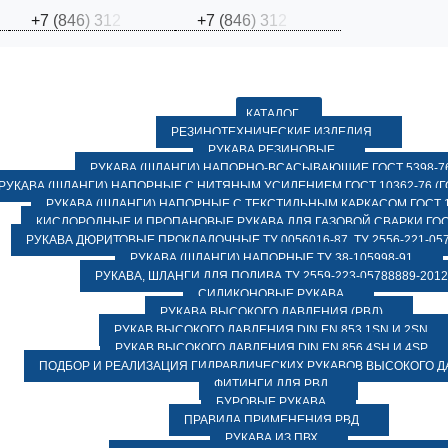
+
7
(
8
4
6
)
3
1
2
+
7
(
8
4
6
)
3
1
2
КАТАЛОГ
РЕЗИНОТЕХНИЧЕСКИЕ ИЗДЕЛИЯ
РУКАВА РЕЗИНОВЫЕ
РУКАВА (ШЛАНГИ) НАПОРНО-ВСАСЫВАЮЩИЕ ГОСТ 5398-7
РУКАВА (ШЛАНГИ) НАПОРНЫЕ С НИТЯНЫМ УСИЛЕНИЕМ ГОСТ 10362-76 (ГО
РУКАВА (ШЛАНГИ) НАПОРНЫЕ С ТЕКСТИЛЬНЫМ КАРКАСОМ ГОСТ 1
КИСЛОРОДНЫЕ И ПРОПАНОВЫЕ РУКАВА ДЛЯ ГАЗОВОЙ СВАРКИ ГОСТ
РУКАВА ДЮРИТОВЫЕ ПРОКЛАДОЧНЫЕ ТУ 0056016-87, ТУ 2556-221-057
РУКАВА (ШЛАНГИ) НАПОРНЫЕ ТУ 38-105998-91
РУКАВА, ШЛАНГИ ДЛЯ ПОЛИВА ТУ 2559-223-05788889-2012
СИЛИКОНОВЫЕ РУКАВА
РУКАВА ВЫСОКОГО ДАВЛЕНИЯ (РВД)
РУКАВ ВЫСОКОГО ДАВЛЕНИЯ DIN EN 853 1SN И 2SN
РУКАВ ВЫСОКОГО ДАВЛЕНИЯ DIN EN 856 4SH И 4SP
ПОДБОР И РЕАЛИЗАЦИЯ ГИДРАВЛИЧЕСКИХ РУКАВОВ ВЫСОКОГО 
ФИТИНГИ ДЛЯ РВД
БУРОВЫЕ РУКАВА
ПРАВИЛА ПРИМЕНЕНИЯ РВД
РУКАВА ИЗ ПВХ