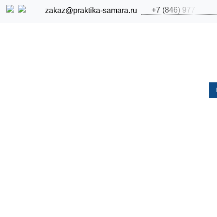
+
7
(
8
4
6
)
9
7
7
zakaz@praktika-samara.ru