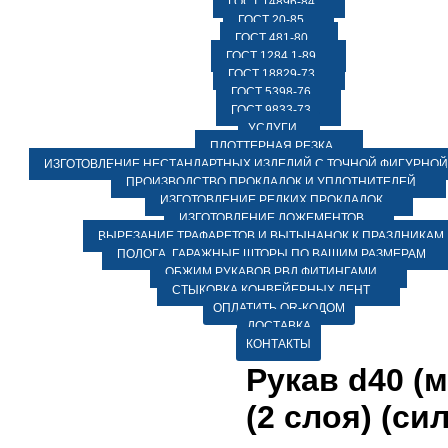
ГОСТ 14896-84
ГОСТ 20-85
ГОСТ 481-80
ГОСТ 1284.1-89
ГОСТ 18829-73
ГОСТ 5398-76
ГОСТ 9833-73
УСЛУГИ
ПЛОТТЕРНАЯ РЕЗКА
ИЗГОТОВЛЕНИЕ НЕСТАНДАРТНЫХ ИЗДЕЛИЙ С ТОЧНОЙ ФИГУРНОЙ
ПРОИЗВОДСТВО ПРОКЛАДОК И УПЛОТНИТЕЛЕЙ
ИЗГОТОВЛЕНИЕ РЕДКИХ ПРОКЛАДОК
ИЗГОТОВЛЕНИЕ ЛОЖЕМЕНТОВ
ВЫРЕЗАНИЕ ТРАФАРЕТОВ И ВЫТЫНАНОК К ПРАЗДНИКАМ
ПОЛОГА, ГАРАЖНЫЕ ШТОРЫ ПО ВАШИМ РАЗМЕРАМ
ОБЖИМ РУКАВОВ РВД ФИТИНГАМИ
СТЫКОВКА КОНВЕЙЕРНЫХ ЛЕНТ
ОПЛАТИТЬ QR-КОДОМ
ДОСТАВКА
КОНТАКТЫ
Рукав d40 (м
(2 слоя) (си