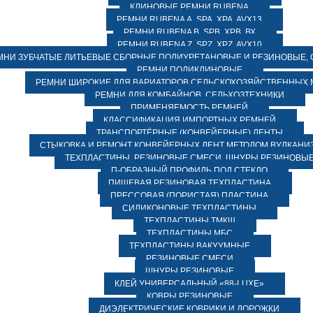
КЛИНОВЫЕ РЕМНИ RUBENA
РЕМНИ RUBENA А, SPA, XPA, AVX13
РЕМНИ RUBENA В, SPВ, ХPВ, ВХ
РЕМНИ RUBENA Z, SPZ, XPZ, AVX10
МНИ ЗУБЧАТЫЕ ЛИТЬЕВЫЕ СБОРНЫЕ ПОЛИУРЕТАНОВЫЕ И РЕЗИНОВЫЕ, 
РЕМНИ ПОЛИКЛИНОВЫЕ
РЕМНИ ШИРОКИЕ ДЛЯ ВАРИАТОРОВ СЕЛЬСКОХОЗЯЙСТВЕННЫХ
РЕМНИ ДЛЯ КОМБАЙНОВ, СЕЛЬХОЗТЕХНИКИ
ПРИМЕНЯЕМОСТЬ РЕМНЕЙ
КЛАССИФИКАЦИЯ ИМПОРТНЫХ РЕМНЕЙ
ТРАНСПОРТЁРНЫЕ (КОНВЕЙЕРНЫЕ) ЛЕНТЫ
СТЫКОВКА И РЕМОНТ КОНВЕЙЕРНЫХ ЛЕНТ МЕТОДОМ ВУЛКАНИ
ТЕХПЛАСТИНЫ, РЕЗИНОВЫЕ СМЕСИ, ШНУРЫ РЕЗИНОВЫ
П-ОБРАЗНЫЙ ПРОФИЛЬ ПОД СТЕКЛО
ПИЩЕВАЯ РЕЗИНОВАЯ ТЕХПЛАСТИНА
ПРЕССОВАЯ (ПОРИСТАЯ) ПЛАСТИНА
СИЛИКОНОВЫЕ ТЕХПЛАСТИНЫ
ТЕХПЛАСТИНЫ ТМКЩ
ТЕХПЛАСТИНЫ МБС
ТЕХПЛАСТИНЫ ВАКУУМНЫЕ
РЕЗИНОВЫЕ СМЕСИ
ШНУРЫ РЕЗИНОВЫЕ
КЛЕЙ УНИВЕРСАЛЬНЫЙ «88-LUXE»
КОВРЫ РЕЗИНОВЫЕ
ДИЭЛЕКТРИЧЕСКИЕ КОВРИКИ И ДОРОЖКИ