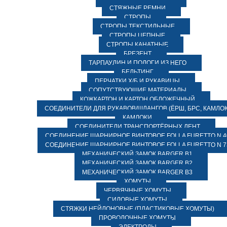
СТЯЖНЫЕ РЕМНИ
СТРОПЫ
СТРОПЫ ТЕКСТИЛЬНЫЕ
СТРОПЫ ЦЕПНЫЕ
СТРОПЫ КАНАТНЫЕ
БРЕЗЕНТ
ТАРПАУЛИН И ПОЛОГИ ИЗ НЕГО
БЕЛЬТИНГ
ПЕРЧАТКИ Х/Б И РУКАВИЦЫ
СОПУТСТВУЮЩИЕ МАТЕРИАЛЫ
КОЖКАРТОН И КАРТОН ОБЛОЖЕЧНЫЙ
СОЕДИНИТЕЛИ ДЛЯ РУКАВОВ/ШЛАНГОВ (ЁРШ, БРС, КАМЛОК
КАМЛОКИ
СОЕДИНИТЕЛИ ТРАНСПОРТЁРНЫХ ЛЕНТ
СОЕДИНЕНИЕ ШАРНИРНОЕ ВИНТОВОЕ FOLLA FURETTO N 4
СОЕДИНЕНИЕ ШАРНИРНОЕ ВИНТОВОЕ FOLLA FURETTO N 7
МЕХАНИЧЕСКИЙ ЗАМОК BARGER B1
МЕХАНИЧЕСКИЙ ЗАМОК BARGER B2
МЕХАНИЧЕСКИЙ ЗАМОК BARGER B3
ХОМУТЫ
ЧЕРВЯЧНЫЕ ХОМУТЫ
СИЛОВЫЕ ХОМУТЫ
СТЯЖКИ НЕЙЛОНОВЫЕ (ПЛАСТИКОВЫЕ ХОМУТЫ)
ПРОВОЛОЧНЫЕ ХОМУТЫ