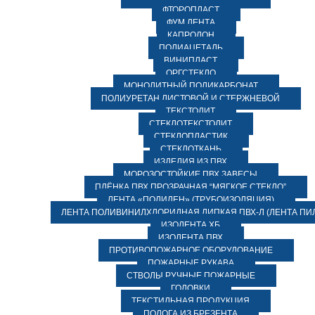
ФТОРОПЛАСТ
ФУМ ЛЕНТА
КАПРОЛОН
ПОЛИАЦЕТАЛЬ
ВИНИПЛАСТ
ОРГСТЕКЛО
МОНОЛИТНЫЙ ПОЛИКАРБОНАТ
ПОЛИУРЕТАН ЛИСТОВОЙ И СТЕРЖНЕВОЙ
ТЕКСТОЛИТ
СТЕКЛОТЕКСТОЛИТ
СТЕКЛОПЛАСТИК
СТЕКЛОТКАНЬ
ИЗДЕЛИЯ ИЗ ПВХ
МОРОЗОСТОЙКИЕ ПВХ ЗАВЕСЫ
ПЛЁНКА ПВХ ПРОЗРАЧНАЯ “МЯГКОЕ СТЕКЛО”
ЛЕНТА «ПОЛИЛЕН» (ТРУБОИЗОЛЯЦИЯ)
ЛЕНТА ПОЛИВИНИЛХЛОРИДНАЯ ЛИПКАЯ ПВХ-Л (ЛЕНТА ПИ
ИЗОЛЕНТА ХБ
ИЗОЛЕНТА ПВХ
ПРОТИВОПОЖАРНОЕ ОБОРУДОВАНИЕ
ПОЖАРНЫЕ РУКАВА
СТВОЛЫ РУЧНЫЕ ПОЖАРНЫЕ
ГОЛОВКИ
ТЕКСТИЛЬНАЯ ПРОДУКЦИЯ
ПОЛОГА ИЗ БРЕЗЕНТА