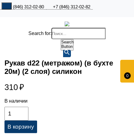
+7 (846) 312-02-80
+7 (846) 312-02-82
Search for:
Search
Button
Рукав d22 (метражом) (в бухте
20м) (2 слоя) силикон
0
310
₽
В наличии
В корзину