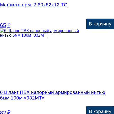
Манжета арм. 2-60х82х12 ТC
В корзину
65
₽
6 Шланг ПВХ напорный армированный нитью
6мм 100м «032МТ»
В корзину
82
₽