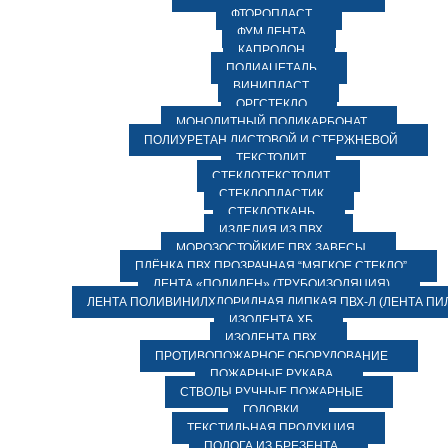
ФТОРОПЛАСТ
ФУМ ЛЕНТА
КАПРОЛОН
ПОЛИАЦЕТАЛЬ
ВИНИПЛАСТ
ОРГСТЕКЛО
МОНОЛИТНЫЙ ПОЛИКАРБОНАТ
ПОЛИУРЕТАН ЛИСТОВОЙ И СТЕРЖНЕВОЙ
ТЕКСТОЛИТ
СТЕКЛОТЕКСТОЛИТ
СТЕКЛОПЛАСТИК
СТЕКЛОТКАНЬ
ИЗДЕЛИЯ ИЗ ПВХ
МОРОЗОСТОЙКИЕ ПВХ ЗАВЕСЫ
ПЛЁНКА ПВХ ПРОЗРАЧНАЯ “МЯГКОЕ СТЕКЛО”
ЛЕНТА «ПОЛИЛЕН» (ТРУБОИЗОЛЯЦИЯ)
ЛЕНТА ПОЛИВИНИЛХЛОРИДНАЯ ЛИПКАЯ ПВХ-Л (ЛЕНТА ПИ
ИЗОЛЕНТА ХБ
ИЗОЛЕНТА ПВХ
ПРОТИВОПОЖАРНОЕ ОБОРУДОВАНИЕ
ПОЖАРНЫЕ РУКАВА
СТВОЛЫ РУЧНЫЕ ПОЖАРНЫЕ
ГОЛОВКИ
ТЕКСТИЛЬНАЯ ПРОДУКЦИЯ
ПОЛОГА ИЗ БРЕЗЕНТА