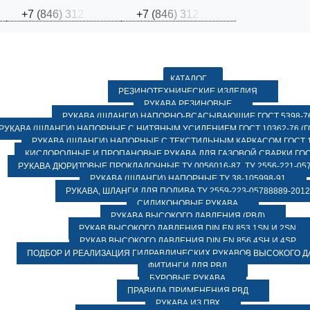
+
7
(
8
4
6
)
3
1
2
+
7
(
8
4
6
)
3
1
2
КАТАЛОГ
РЕЗИНОТЕХНИЧЕСКИЕ ИЗДЕЛИЯ
РУКАВА РЕЗИНОВЫЕ
РУКАВА (ШЛАНГИ) НАПОРНО-ВСАСЫВАЮЩИЕ ГОСТ 5398-7
РУКАВА (ШЛАНГИ) НАПОРНЫЕ С НИТЯНЫМ УСИЛЕНИЕМ ГОСТ 10362-76 (ГО
РУКАВА (ШЛАНГИ) НАПОРНЫЕ С ТЕКСТИЛЬНЫМ КАРКАСОМ ГОСТ 1
КИСЛОРОДНЫЕ И ПРОПАНОВЫЕ РУКАВА ДЛЯ ГАЗОВОЙ СВАРКИ ГОСТ
РУКАВА ДЮРИТОВЫЕ ПРОКЛАДОЧНЫЕ ТУ 0056016-87, ТУ 2556-221-057
РУКАВА (ШЛАНГИ) НАПОРНЫЕ ТУ 38-105998-91
РУКАВА, ШЛАНГИ ДЛЯ ПОЛИВА ТУ 2559-223-05788889-2012
СИЛИКОНОВЫЕ РУКАВА
РУКАВА ВЫСОКОГО ДАВЛЕНИЯ (РВД)
РУКАВ ВЫСОКОГО ДАВЛЕНИЯ DIN EN 853 1SN И 2SN
РУКАВ ВЫСОКОГО ДАВЛЕНИЯ DIN EN 856 4SH И 4SP
ПОДБОР И РЕАЛИЗАЦИЯ ГИДРАВЛИЧЕСКИХ РУКАВОВ ВЫСОКОГО 
ФИТИНГИ ДЛЯ РВД
БУРОВЫЕ РУКАВА
ПРАВИЛА ПРИМЕНЕНИЯ РВД
РУКАВА ИЗ ПВХ