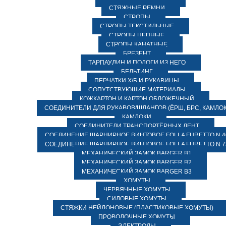
СТЯЖНЫЕ РЕМНИ
СТРОПЫ
СТРОПЫ ТЕКСТИЛЬНЫЕ
СТРОПЫ ЦЕПНЫЕ
СТРОПЫ КАНАТНЫЕ
БРЕЗЕНТ
ТАРПАУЛИН И ПОЛОГИ ИЗ НЕГО
БЕЛЬТИНГ
ПЕРЧАТКИ Х/Б И РУКАВИЦЫ
СОПУТСТВУЮЩИЕ МАТЕРИАЛЫ
КОЖКАРТОН И КАРТОН ОБЛОЖЕЧНЫЙ
СОЕДИНИТЕЛИ ДЛЯ РУКАВОВ/ШЛАНГОВ (ЁРШ, БРС, КАМЛОК
КАМЛОКИ
СОЕДИНИТЕЛИ ТРАНСПОРТЁРНЫХ ЛЕНТ
СОЕДИНЕНИЕ ШАРНИРНОЕ ВИНТОВОЕ FOLLA FURETTO N 4
СОЕДИНЕНИЕ ШАРНИРНОЕ ВИНТОВОЕ FOLLA FURETTO N 7
МЕХАНИЧЕСКИЙ ЗАМОК BARGER B1
МЕХАНИЧЕСКИЙ ЗАМОК BARGER B2
МЕХАНИЧЕСКИЙ ЗАМОК BARGER B3
ХОМУТЫ
ЧЕРВЯЧНЫЕ ХОМУТЫ
СИЛОВЫЕ ХОМУТЫ
СТЯЖКИ НЕЙЛОНОВЫЕ (ПЛАСТИКОВЫЕ ХОМУТЫ)
ПРОВОЛОЧНЫЕ ХОМУТЫ