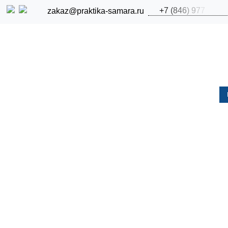
+
7
(
8
4
6
)
9
7
7
zakaz@praktika-samara.ru