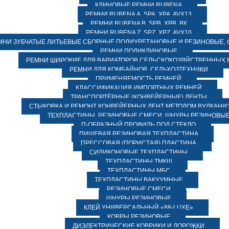
КЛИНОВЫЕ РЕМНИ RUBENA
РЕМНИ RUBENA А, SPA, XPA, AVX13
РЕМНИ RUBENA В, SPВ, ХPВ, ВХ
РЕМНИ RUBENA Z, SPZ, XPZ, AVX10
МНИ ЗУБЧАТЫЕ ЛИТЬЕВЫЕ СБОРНЫЕ ПОЛИУРЕТАНОВЫЕ И РЕЗИНОВЫЕ, 
РЕМНИ ПОЛИКЛИНОВЫЕ
РЕМНИ ШИРОКИЕ ДЛЯ ВАРИАТОРОВ СЕЛЬСКОХОЗЯЙСТВЕННЫХ
РЕМНИ ДЛЯ КОМБАЙНОВ, СЕЛЬХОЗТЕХНИКИ
ПРИМЕНЯЕМОСТЬ РЕМНЕЙ
КЛАССИФИКАЦИЯ ИМПОРТНЫХ РЕМНЕЙ
ТРАНСПОРТЁРНЫЕ (КОНВЕЙЕРНЫЕ) ЛЕНТЫ
СТЫКОВКА И РЕМОНТ КОНВЕЙЕРНЫХ ЛЕНТ МЕТОДОМ ВУЛКАНИ
ТЕХПЛАСТИНЫ, РЕЗИНОВЫЕ СМЕСИ, ШНУРЫ РЕЗИНОВЫ
П-ОБРАЗНЫЙ ПРОФИЛЬ ПОД СТЕКЛО
ПИЩЕВАЯ РЕЗИНОВАЯ ТЕХПЛАСТИНА
ПРЕССОВАЯ (ПОРИСТАЯ) ПЛАСТИНА
СИЛИКОНОВЫЕ ТЕХПЛАСТИНЫ
ТЕХПЛАСТИНЫ ТМКЩ
ТЕХПЛАСТИНЫ МБС
ТЕХПЛАСТИНЫ ВАКУУМНЫЕ
РЕЗИНОВЫЕ СМЕСИ
ШНУРЫ РЕЗИНОВЫЕ
КЛЕЙ УНИВЕРСАЛЬНЫЙ «88-LUXE»
КОВРЫ РЕЗИНОВЫЕ
ДИЭЛЕКТРИЧЕСКИЕ КОВРИКИ И ДОРОЖКИ