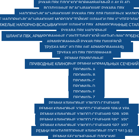
РУКАВ ПВХ ПЛОСКОСВОРАЧИВАЕМЫЙ (LAY FLAT)
ВОЗДУШНЫЕ ВСАСЫВАЮЩИЕ РУКАВА ПВХ
НАПОРНО-ВСАСЫВАЮЩИЕ РУКАВА ПВХ ДЛЯ ПИЩЕВЫХ ЖИДК
 НАПОРНО-ВСАСЫВАЮЩИЕ МОРОЗОСТОЙКИЕ ШЛАНГИ ПВХ (СУПЕРЭЛАС
ЯЖЕЛЫЕ НАПОРНО-ВСАСЫВАЮЩИЕ ШЛАНГИ ПВХ, АРМИРОВАННЫЕ СТА
РУКАВА ПВХ НАПОРНЫЕ
ШЛАНГИ ПВХ, АРМИРОВАННЫЕ СИНТЕТИЧЕСКОЙ НИТЬЮ (МАСЛОБЕН
АРМИРОВАННЫЙ РУКАВ ПВХ ПИЩЕВОЙ
ТРУБКА МБС ИЗ ПВХ (НЕ АРМИРОВАННАЯ)
ТРУБКА ИЗ ПВХ ПРОЗРАЧНАЯ
РЕМНИ ПРИВОДНЫЕ
ПРИВОДНЫЕ КЛИНОВЫЕ РЕМНИ НОРМАЛЬНЫХ СЕЧЕНИЙ
ПРОФИЛЬ A
ПРОФИЛЬ B
ПРОФИЛЬ C
ПРОФИЛЬ D
ПРОФИЛЬ E
ПРОФИЛЬ Z
РЕМНИ КЛИНОВЫЕ УЗКОГО СЕЧЕНИЯ
РЕМНИ КЛИНОВЫЕ УЗКОГО СЕЧЕНИЯ SPA И XPA
РЕМНИ КЛИНОВЫЕ УЗКОГО СЕЧЕНИЯ SPB, XPB
РЕМНИ КЛИНОВЫЕ УЗКОГО СЕЧЕНИЯ SPC, XPC
РЕМНИ КЛИНОВЫЕ УЗКОГО СЕЧЕНИЯ SPZ, XPZ
РЕМНИ ВЕНТИЛЯТОРНЫЕ КЛИНОВЫЕ ГОСТ 5813-93
РЕМНИ БЕСКОНЕЧНЫЕ ПЛОСКИЕ