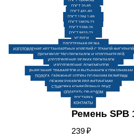
ГОСТ 14896-84
ГОСТ 20-85
ГОСТ 481-80
ГОСТ 1284.1-89
ГОСТ 18829-73
ГОСТ 5398-76
ГОСТ 9833-73
УСЛУГИ
ПЛОТТЕРНАЯ РЕЗКА
ИЗГОТОВЛЕНИЕ НЕСТАНДАРТНЫХ ИЗДЕЛИЙ С ТОЧНОЙ ФИГУРНОЙ
ПРОИЗВОДСТВО ПРОКЛАДОК И УПЛОТНИТЕЛЕЙ
ИЗГОТОВЛЕНИЕ РЕДКИХ ПРОКЛАДОК
ИЗГОТОВЛЕНИЕ ЛОЖЕМЕНТОВ
ВЫРЕЗАНИЕ ТРАФАРЕТОВ И ВЫТЫНАНОК К ПРАЗДНИКАМ
ПОЛОГА, ГАРАЖНЫЕ ШТОРЫ ПО ВАШИМ РАЗМЕРАМ
ОБЖИМ РУКАВОВ РВД ФИТИНГАМИ
СТЫКОВКА КОНВЕЙЕРНЫХ ЛЕНТ
ОПЛАТИТЬ QR-КОДОМ
ДОСТАВКА
КОНТАКТЫ
Ремень SPB 
239
₽