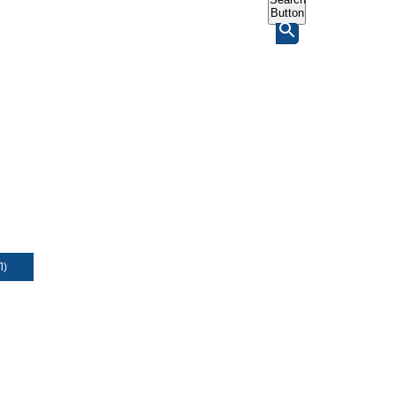
Button
Л)