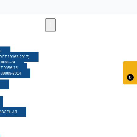
6
СТ 10362-2017)
8698-79
 9356-75
88889-2014
0
ДАВЛЕНИЯ