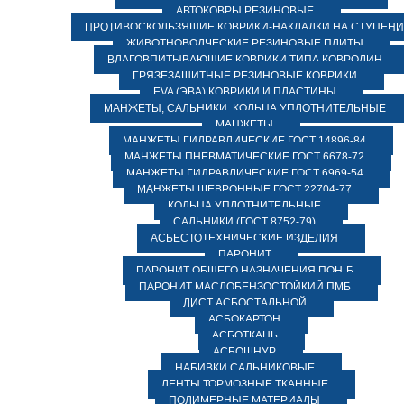
АВТОКОВРЫ РЕЗИНОВЫЕ
ПРОТИВОСКОЛЬЗЯЩИЕ КОВРИКИ-НАКЛАДКИ НА СТУПЕН
ЖИВОТНОВОДЧЕСКИЕ РЕЗИНОВЫЕ ПЛИТЫ
ВЛАГОВПИТЫВАЮЩИЕ КОВРИКИ ТИПА КОВРОЛИН
ГРЯЗЕЗАЩИТНЫЕ РЕЗИНОВЫЕ КОВРИКИ
EVA (ЭВА) КОВРИКИ И ПЛАСТИНЫ
МАНЖЕТЫ, САЛЬНИКИ, КОЛЬЦА УПЛОТНИТЕЛЬНЫЕ
МАНЖЕТЫ
МАНЖЕТЫ ГИДРАВЛИЧЕСКИЕ ГОСТ 14896-84
МАНЖЕТЫ ПНЕВМАТИЧЕСКИЕ ГОСТ 6678-72
МАНЖЕТЫ ГИДРАВЛИЧЕСКИЕ ГОСТ 6969-54
МАНЖЕТЫ ШЕВРОННЫЕ ГОСТ 22704-77
КОЛЬЦА УПЛОТНИТЕЛЬНЫЕ
САЛЬНИКИ (ГОСТ 8752-79)
АСБЕСТОТЕХНИЧЕСКИЕ ИЗДЕЛИЯ
ПАРОНИТ
ПАРОНИТ ОБЩЕГО НАЗНАЧЕНИЯ ПОН-Б
ПАРОНИТ МАСЛОБЕНЗОСТОЙКИЙ ПМБ
ЛИСТ АСБОСТАЛЬНОЙ
АСБОКАРТОН
АСБОТКАНЬ
АСБОШНУР
НАБИВКИ САЛЬНИКОВЫЕ
ЛЕНТЫ ТОРМОЗНЫЕ ТКАННЫЕ
ПОЛИМЕРНЫЕ МАТЕРИАЛЫ