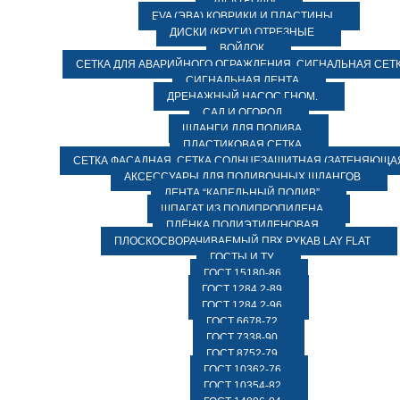
ЭЛЕКТРОДЫ
EVA (ЭВА) КОВРИКИ И ПЛАСТИНЫ
ДИСКИ (КРУГИ) ОТРЕЗНЫЕ
ВОЙЛОК
СЕТКА ДЛЯ АВАРИЙНОГО ОГРАЖДЕНИЯ, СИГНАЛЬНАЯ СЕТ
СИГНАЛЬНАЯ ЛЕНТА
ДРЕНАЖНЫЙ НАСОС ГНОМ.
САД И ОГОРОД
ШЛАНГИ ДЛЯ ПОЛИВА
ПЛАСТИКОВАЯ СЕТКА
СЕТКА ФАСАДНАЯ. СЕТКА СОЛНЦЕЗАЩИТНАЯ (ЗАТЕНЯЮЩАЯ
АКСЕССУАРЫ ДЛЯ ПОЛИВОЧНЫХ ШЛАНГОВ
ЛЕНТА “КАПЕЛЬНЫЙ ПОЛИВ”
ШПАГАТ ИЗ ПОЛИПРОПИЛЕНА
ПЛЁНКА ПОЛИЭТИЛЕНОВАЯ
ПЛОСКОСВОРАЧИВАЕМЫЙ ПВХ РУКАВ LAY FLAT
ГОСТЫ И ТУ
ГОСТ 15180-86
ГОСТ 1284.2-89
ГОСТ 1284.2-96
ГОСТ 6678-72
ГОСТ 7338-90
ГОСТ 8752-79
ГОСТ 10362-76
ГОСТ 10354-82