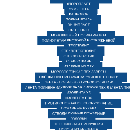
ФТОРОПЛАСТ
ФУМ ЛЕНТА
КАПРОЛОН
ПОЛИАЦЕТАЛЬ
ВИНИПЛАСТ
ОРГСТЕКЛО
МОНОЛИТНЫЙ ПОЛИКАРБОНАТ
ПОЛИУРЕТАН ЛИСТОВОЙ И СТЕРЖНЕВОЙ
ТЕКСТОЛИТ
СТЕКЛОТЕКСТОЛИТ
СТЕКЛОПЛАСТИК
СТЕКЛОТКАНЬ
ИЗДЕЛИЯ ИЗ ПВХ
МОРОЗОСТОЙКИЕ ПВХ ЗАВЕСЫ
ПЛЁНКА ПВХ ПРОЗРАЧНАЯ “МЯГКОЕ СТЕКЛО”
ЛЕНТА «ПОЛИЛЕН» (ТРУБОИЗОЛЯЦИЯ)
ЛЕНТА ПОЛИВИНИЛХЛОРИДНАЯ ЛИПКАЯ ПВХ-Л (ЛЕНТА ПИ
ИЗОЛЕНТА ХБ
ИЗОЛЕНТА ПВХ
ПРОТИВОПОЖАРНОЕ ОБОРУДОВАНИЕ
ПОЖАРНЫЕ РУКАВА
СТВОЛЫ РУЧНЫЕ ПОЖАРНЫЕ
ГОЛОВКИ
ТЕКСТИЛЬНАЯ ПРОДУКЦИЯ
ПОЛОГА ИЗ БРЕЗЕНТА