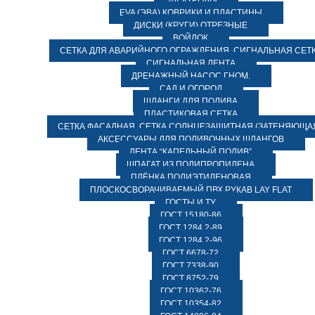
ЭЛЕКТРОДЫ
EVA (ЭВА) КОВРИКИ И ПЛАСТИНЫ
ДИСКИ (КРУГИ) ОТРЕЗНЫЕ
ВОЙЛОК
СЕТКА ДЛЯ АВАРИЙНОГО ОГРАЖДЕНИЯ, СИГНАЛЬНАЯ СЕТ
СИГНАЛЬНАЯ ЛЕНТА
ДРЕНАЖНЫЙ НАСОС ГНОМ.
САД И ОГОРОД
ШЛАНГИ ДЛЯ ПОЛИВА
ПЛАСТИКОВАЯ СЕТКА
СЕТКА ФАСАДНАЯ. СЕТКА СОЛНЦЕЗАЩИТНАЯ (ЗАТЕНЯЮЩАЯ
АКСЕССУАРЫ ДЛЯ ПОЛИВОЧНЫХ ШЛАНГОВ
ЛЕНТА “КАПЕЛЬНЫЙ ПОЛИВ”
ШПАГАТ ИЗ ПОЛИПРОПИЛЕНА
ПЛЁНКА ПОЛИЭТИЛЕНОВАЯ
ПЛОСКОСВОРАЧИВАЕМЫЙ ПВХ РУКАВ LAY FLAT
ГОСТЫ И ТУ
ГОСТ 15180-86
ГОСТ 1284.2-89
ГОСТ 1284.2-96
ГОСТ 6678-72
ГОСТ 7338-90
ГОСТ 8752-79
ГОСТ 10362-76
ГОСТ 10354-82