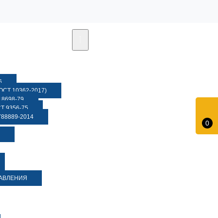
6
СТ 10362-2017)
8698-79
 9356-75
88889-2014
0
ДАВЛЕНИЯ