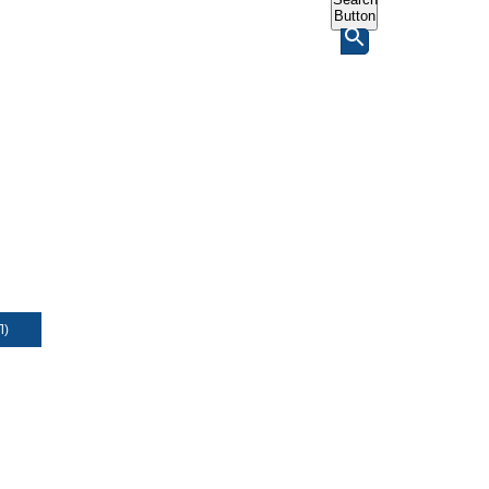
Button
Л)