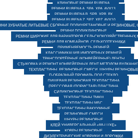
КЛИНОВЫЕ РЕМНИ RUBENA
РЕМНИ RUBENA А, SPA, XPA, AVX13
РЕМНИ RUBENA В, SPВ, ХPВ, ВХ
РЕМНИ RUBENA Z, SPZ, XPZ, AVX10
МНИ ЗУБЧАТЫЕ ЛИТЬЕВЫЕ СБОРНЫЕ ПОЛИУРЕТАНОВЫЕ И РЕЗИНОВЫЕ, 
РЕМНИ ПОЛИКЛИНОВЫЕ
РЕМНИ ШИРОКИЕ ДЛЯ ВАРИАТОРОВ СЕЛЬСКОХОЗЯЙСТВЕННЫХ
РЕМНИ ДЛЯ КОМБАЙНОВ, СЕЛЬХОЗТЕХНИКИ
ПРИМЕНЯЕМОСТЬ РЕМНЕЙ
КЛАССИФИКАЦИЯ ИМПОРТНЫХ РЕМНЕЙ
ТРАНСПОРТЁРНЫЕ (КОНВЕЙЕРНЫЕ) ЛЕНТЫ
СТЫКОВКА И РЕМОНТ КОНВЕЙЕРНЫХ ЛЕНТ МЕТОДОМ ВУЛКАНИ
ТЕХПЛАСТИНЫ, РЕЗИНОВЫЕ СМЕСИ, ШНУРЫ РЕЗИНОВЫ
П-ОБРАЗНЫЙ ПРОФИЛЬ ПОД СТЕКЛО
ПИЩЕВАЯ РЕЗИНОВАЯ ТЕХПЛАСТИНА
ПРЕССОВАЯ (ПОРИСТАЯ) ПЛАСТИНА
СИЛИКОНОВЫЕ ТЕХПЛАСТИНЫ
ТЕХПЛАСТИНЫ ТМКЩ
ТЕХПЛАСТИНЫ МБС
ТЕХПЛАСТИНЫ ВАКУУМНЫЕ
РЕЗИНОВЫЕ СМЕСИ
ШНУРЫ РЕЗИНОВЫЕ
КЛЕЙ УНИВЕРСАЛЬНЫЙ «88-LUXE»
КОВРЫ РЕЗИНОВЫЕ
ДИЭЛЕКТРИЧЕСКИЕ КОВРИКИ И ДОРОЖКИ