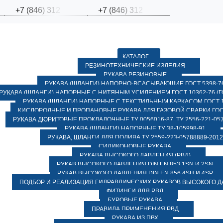
+
7
(
8
4
6
)
3
1
2
+
7
(
8
4
6
)
3
1
2
КАТАЛОГ
РЕЗИНОТЕХНИЧЕСКИЕ ИЗДЕЛИЯ
РУКАВА РЕЗИНОВЫЕ
РУКАВА (ШЛАНГИ) НАПОРНО-ВСАСЫВАЮЩИЕ ГОСТ 5398-7
РУКАВА (ШЛАНГИ) НАПОРНЫЕ С НИТЯНЫМ УСИЛЕНИЕМ ГОСТ 10362-76 (ГО
РУКАВА (ШЛАНГИ) НАПОРНЫЕ С ТЕКСТИЛЬНЫМ КАРКАСОМ ГОСТ 1
КИСЛОРОДНЫЕ И ПРОПАНОВЫЕ РУКАВА ДЛЯ ГАЗОВОЙ СВАРКИ ГОСТ
РУКАВА ДЮРИТОВЫЕ ПРОКЛАДОЧНЫЕ ТУ 0056016-87, ТУ 2556-221-057
РУКАВА (ШЛАНГИ) НАПОРНЫЕ ТУ 38-105998-91
РУКАВА, ШЛАНГИ ДЛЯ ПОЛИВА ТУ 2559-223-05788889-2012
СИЛИКОНОВЫЕ РУКАВА
РУКАВА ВЫСОКОГО ДАВЛЕНИЯ (РВД)
РУКАВ ВЫСОКОГО ДАВЛЕНИЯ DIN EN 853 1SN И 2SN
РУКАВ ВЫСОКОГО ДАВЛЕНИЯ DIN EN 856 4SH И 4SP
ПОДБОР И РЕАЛИЗАЦИЯ ГИДРАВЛИЧЕСКИХ РУКАВОВ ВЫСОКОГО 
ФИТИНГИ ДЛЯ РВД
БУРОВЫЕ РУКАВА
ПРАВИЛА ПРИМЕНЕНИЯ РВД
РУКАВА ИЗ ПВХ