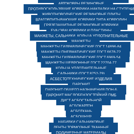
АВТОКОВРЫ РЕЗИНОВЫЕ
ПРОТИВОСКОЛЬЗЯЩИЕ КОВРИКИ-НАКЛАДКИ НА СТУПЕН
ЖИВОТНОВОДЧЕСКИЕ РЕЗИНОВЫЕ ПЛИТЫ
ВЛАГОВПИТЫВАЮЩИЕ КОВРИКИ ТИПА КОВРОЛИН
ГРЯЗЕЗАЩИТНЫЕ РЕЗИНОВЫЕ КОВРИКИ
EVA (ЭВА) КОВРИКИ И ПЛАСТИНЫ
МАНЖЕТЫ, САЛЬНИКИ, КОЛЬЦА УПЛОТНИТЕЛЬНЫЕ
МАНЖЕТЫ
МАНЖЕТЫ ГИДРАВЛИЧЕСКИЕ ГОСТ 14896-84
МАНЖЕТЫ ПНЕВМАТИЧЕСКИЕ ГОСТ 6678-72
МАНЖЕТЫ ГИДРАВЛИЧЕСКИЕ ГОСТ 6969-54
МАНЖЕТЫ ШЕВРОННЫЕ ГОСТ 22704-77
КОЛЬЦА УПЛОТНИТЕЛЬНЫЕ
САЛЬНИКИ (ГОСТ 8752-79)
АСБЕСТОТЕХНИЧЕСКИЕ ИЗДЕЛИЯ
ПАРОНИТ
ПАРОНИТ ОБЩЕГО НАЗНАЧЕНИЯ ПОН-Б
ПАРОНИТ МАСЛОБЕНЗОСТОЙКИЙ ПМБ
ЛИСТ АСБОСТАЛЬНОЙ
АСБОКАРТОН
АСБОТКАНЬ
АСБОШНУР
НАБИВКИ САЛЬНИКОВЫЕ
ЛЕНТЫ ТОРМОЗНЫЕ ТКАННЫЕ
ПОЛИМЕРНЫЕ МАТЕРИАЛЫ