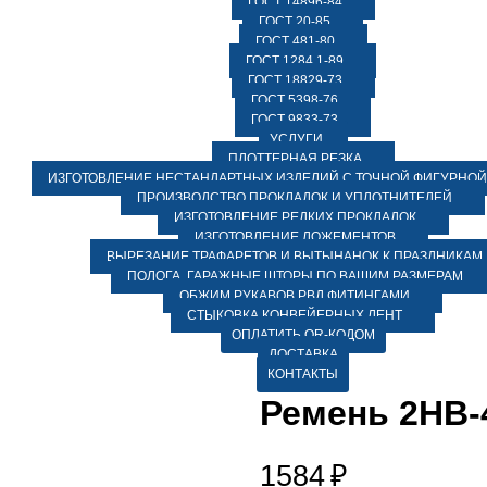
ГОСТ 14896-84
ГОСТ 20-85
ГОСТ 481-80
ГОСТ 1284.1-89
ГОСТ 18829-73
ГОСТ 5398-76
ГОСТ 9833-73
УСЛУГИ
ПЛОТТЕРНАЯ РЕЗКА
ИЗГОТОВЛЕНИЕ НЕСТАНДАРТНЫХ ИЗДЕЛИЙ С ТОЧНОЙ ФИГУРНОЙ
ПРОИЗВОДСТВО ПРОКЛАДОК И УПЛОТНИТЕЛЕЙ
ИЗГОТОВЛЕНИЕ РЕДКИХ ПРОКЛАДОК
ИЗГОТОВЛЕНИЕ ЛОЖЕМЕНТОВ
ВЫРЕЗАНИЕ ТРАФАРЕТОВ И ВЫТЫНАНОК К ПРАЗДНИКАМ
ПОЛОГА, ГАРАЖНЫЕ ШТОРЫ ПО ВАШИМ РАЗМЕРАМ
ОБЖИМ РУКАВОВ РВД ФИТИНГАМИ
СТЫКОВКА КОНВЕЙЕРНЫХ ЛЕНТ
ОПЛАТИТЬ QR-КОДОМ
ДОСТАВКА
КОНТАКТЫ
Ремень 2НВ-
1584
₽