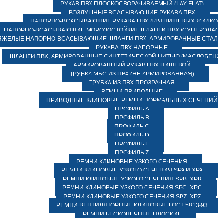
РУКАВ ПВХ ПЛОСКОСВОРАЧИВАЕМЫЙ (LAY FLAT)
ВОЗДУШНЫЕ ВСАСЫВАЮЩИЕ РУКАВА ПВХ
НАПОРНО-ВСАСЫВАЮЩИЕ РУКАВА ПВХ ДЛЯ ПИЩЕВЫХ ЖИДК
 НАПОРНО-ВСАСЫВАЮЩИЕ МОРОЗОСТОЙКИЕ ШЛАНГИ ПВХ (СУПЕРЭЛАС
ЯЖЕЛЫЕ НАПОРНО-ВСАСЫВАЮЩИЕ ШЛАНГИ ПВХ, АРМИРОВАННЫЕ СТА
РУКАВА ПВХ НАПОРНЫЕ
ШЛАНГИ ПВХ, АРМИРОВАННЫЕ СИНТЕТИЧЕСКОЙ НИТЬЮ (МАСЛОБЕН
АРМИРОВАННЫЙ РУКАВ ПВХ ПИЩЕВОЙ
ТРУБКА МБС ИЗ ПВХ (НЕ АРМИРОВАННАЯ)
ТРУБКА ИЗ ПВХ ПРОЗРАЧНАЯ
РЕМНИ ПРИВОДНЫЕ
ПРИВОДНЫЕ КЛИНОВЫЕ РЕМНИ НОРМАЛЬНЫХ СЕЧЕНИЙ
ПРОФИЛЬ A
ПРОФИЛЬ B
ПРОФИЛЬ C
ПРОФИЛЬ D
ПРОФИЛЬ E
ПРОФИЛЬ Z
РЕМНИ КЛИНОВЫЕ УЗКОГО СЕЧЕНИЯ
РЕМНИ КЛИНОВЫЕ УЗКОГО СЕЧЕНИЯ SPA И XPA
РЕМНИ КЛИНОВЫЕ УЗКОГО СЕЧЕНИЯ SPB, XPB
РЕМНИ КЛИНОВЫЕ УЗКОГО СЕЧЕНИЯ SPC, XPC
РЕМНИ КЛИНОВЫЕ УЗКОГО СЕЧЕНИЯ SPZ, XPZ
РЕМНИ ВЕНТИЛЯТОРНЫЕ КЛИНОВЫЕ ГОСТ 5813-93
РЕМНИ БЕСКОНЕЧНЫЕ ПЛОСКИЕ