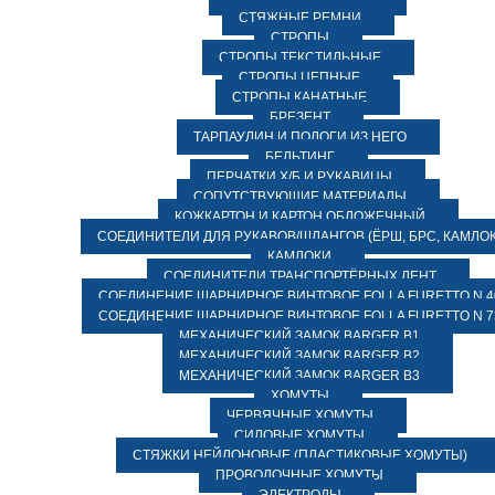
СТЯЖНЫЕ РЕМНИ
СТРОПЫ
СТРОПЫ ТЕКСТИЛЬНЫЕ
СТРОПЫ ЦЕПНЫЕ
СТРОПЫ КАНАТНЫЕ
БРЕЗЕНТ
ТАРПАУЛИН И ПОЛОГИ ИЗ НЕГО
БЕЛЬТИНГ
ПЕРЧАТКИ Х/Б И РУКАВИЦЫ
СОПУТСТВУЮЩИЕ МАТЕРИАЛЫ
КОЖКАРТОН И КАРТОН ОБЛОЖЕЧНЫЙ
СОЕДИНИТЕЛИ ДЛЯ РУКАВОВ/ШЛАНГОВ (ЁРШ, БРС, КАМЛОК
КАМЛОКИ
СОЕДИНИТЕЛИ ТРАНСПОРТЁРНЫХ ЛЕНТ
СОЕДИНЕНИЕ ШАРНИРНОЕ ВИНТОВОЕ FOLLA FURETTO N 4
СОЕДИНЕНИЕ ШАРНИРНОЕ ВИНТОВОЕ FOLLA FURETTO N 7
МЕХАНИЧЕСКИЙ ЗАМОК BARGER B1
МЕХАНИЧЕСКИЙ ЗАМОК BARGER B2
МЕХАНИЧЕСКИЙ ЗАМОК BARGER B3
ХОМУТЫ
ЧЕРВЯЧНЫЕ ХОМУТЫ
СИЛОВЫЕ ХОМУТЫ
СТЯЖКИ НЕЙЛОНОВЫЕ (ПЛАСТИКОВЫЕ ХОМУТЫ)
ПРОВОЛОЧНЫЕ ХОМУТЫ