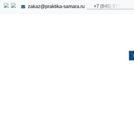
+
7
(
8
4
6
)
9
7
7
zakaz@praktika-samara.ru