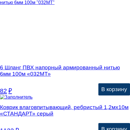
6 Шланг ПВХ напорный армированный нитью
6мм 100м «032МТ»
В корзину
82
₽
Коврик влаговпитывающий, ребристый 1,2мх10м
«СТАНДАРТ» серый
В корзину