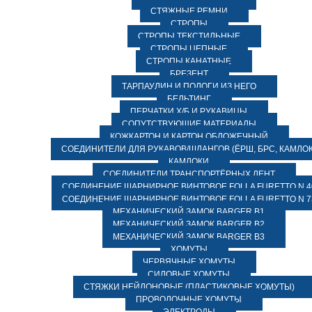
СТЯЖНЫЕ РЕМНИ
СТРОПЫ
СТРОПЫ ТЕКСТИЛЬНЫЕ
СТРОПЫ ЦЕПНЫЕ
СТРОПЫ КАНАТНЫЕ
БРЕЗЕНТ
ТАРПАУЛИН И ПОЛОГИ ИЗ НЕГО
БЕЛЬТИНГ
ПЕРЧАТКИ Х/Б И РУКАВИЦЫ
СОПУТСТВУЮЩИЕ МАТЕРИАЛЫ
КОЖКАРТОН И КАРТОН ОБЛОЖЕЧНЫЙ
СОЕДИНИТЕЛИ ДЛЯ РУКАВОВ/ШЛАНГОВ (ЁРШ, БРС, КАМЛОК
КАМЛОКИ
СОЕДИНИТЕЛИ ТРАНСПОРТЁРНЫХ ЛЕНТ
СОЕДИНЕНИЕ ШАРНИРНОЕ ВИНТОВОЕ FOLLA FURETTO N 4
СОЕДИНЕНИЕ ШАРНИРНОЕ ВИНТОВОЕ FOLLA FURETTO N 7
МЕХАНИЧЕСКИЙ ЗАМОК BARGER B1
МЕХАНИЧЕСКИЙ ЗАМОК BARGER B2
МЕХАНИЧЕСКИЙ ЗАМОК BARGER B3
ХОМУТЫ
ЧЕРВЯЧНЫЕ ХОМУТЫ
СИЛОВЫЕ ХОМУТЫ
СТЯЖКИ НЕЙЛОНОВЫЕ (ПЛАСТИКОВЫЕ ХОМУТЫ)
ПРОВОЛОЧНЫЕ ХОМУТЫ