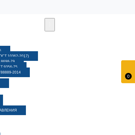
6
СТ 10362-2017)
8698-79
 9356-75
88889-2014
0
ДАВЛЕНИЯ