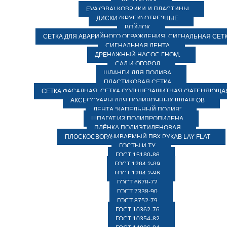
ЭЛЕКТРОДЫ
EVA (ЭВА) КОВРИКИ И ПЛАСТИНЫ
ДИСКИ (КРУГИ) ОТРЕЗНЫЕ
ВОЙЛОК
СЕТКА ДЛЯ АВАРИЙНОГО ОГРАЖДЕНИЯ, СИГНАЛЬНАЯ СЕТ
СИГНАЛЬНАЯ ЛЕНТА
ДРЕНАЖНЫЙ НАСОС ГНОМ.
САД И ОГОРОД
ШЛАНГИ ДЛЯ ПОЛИВА
ПЛАСТИКОВАЯ СЕТКА
СЕТКА ФАСАДНАЯ. СЕТКА СОЛНЦЕЗАЩИТНАЯ (ЗАТЕНЯЮЩАЯ
АКСЕССУАРЫ ДЛЯ ПОЛИВОЧНЫХ ШЛАНГОВ
ЛЕНТА “КАПЕЛЬНЫЙ ПОЛИВ”
ШПАГАТ ИЗ ПОЛИПРОПИЛЕНА
ПЛЁНКА ПОЛИЭТИЛЕНОВАЯ
ПЛОСКОСВОРАЧИВАЕМЫЙ ПВХ РУКАВ LAY FLAT
ГОСТЫ И ТУ
ГОСТ 15180-86
ГОСТ 1284.2-89
ГОСТ 1284.2-96
ГОСТ 6678-72
ГОСТ 7338-90
ГОСТ 8752-79
ГОСТ 10362-76
ГОСТ 10354-82