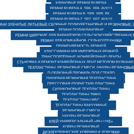
КЛИНОВЫЕ РЕМНИ RUBENA
РЕМНИ RUBENA А, SPA, XPA, AVX13
РЕМНИ RUBENA В, SPВ, ХPВ, ВХ
РЕМНИ RUBENA Z, SPZ, XPZ, AVX10
МНИ ЗУБЧАТЫЕ ЛИТЬЕВЫЕ СБОРНЫЕ ПОЛИУРЕТАНОВЫЕ И РЕЗИНОВЫЕ, 
РЕМНИ ПОЛИКЛИНОВЫЕ
РЕМНИ ШИРОКИЕ ДЛЯ ВАРИАТОРОВ СЕЛЬСКОХОЗЯЙСТВЕННЫХ
РЕМНИ ДЛЯ КОМБАЙНОВ, СЕЛЬХОЗТЕХНИКИ
ПРИМЕНЯЕМОСТЬ РЕМНЕЙ
КЛАССИФИКАЦИЯ ИМПОРТНЫХ РЕМНЕЙ
ТРАНСПОРТЁРНЫЕ (КОНВЕЙЕРНЫЕ) ЛЕНТЫ
СТЫКОВКА И РЕМОНТ КОНВЕЙЕРНЫХ ЛЕНТ МЕТОДОМ ВУЛКАНИ
ТЕХПЛАСТИНЫ, РЕЗИНОВЫЕ СМЕСИ, ШНУРЫ РЕЗИНОВЫ
П-ОБРАЗНЫЙ ПРОФИЛЬ ПОД СТЕКЛО
ПИЩЕВАЯ РЕЗИНОВАЯ ТЕХПЛАСТИНА
ПРЕССОВАЯ (ПОРИСТАЯ) ПЛАСТИНА
СИЛИКОНОВЫЕ ТЕХПЛАСТИНЫ
ТЕХПЛАСТИНЫ ТМКЩ
ТЕХПЛАСТИНЫ МБС
ТЕХПЛАСТИНЫ ВАКУУМНЫЕ
РЕЗИНОВЫЕ СМЕСИ
ШНУРЫ РЕЗИНОВЫЕ
КЛЕЙ УНИВЕРСАЛЬНЫЙ «88-LUXE»
КОВРЫ РЕЗИНОВЫЕ
ДИЭЛЕКТРИЧЕСКИЕ КОВРИКИ И ДОРОЖКИ