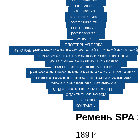
ГОСТ 14896-84
ГОСТ 20-85
ГОСТ 481-80
ГОСТ 1284.1-89
ГОСТ 18829-73
ГОСТ 5398-76
ГОСТ 9833-73
УСЛУГИ
ПЛОТТЕРНАЯ РЕЗКА
ИЗГОТОВЛЕНИЕ НЕСТАНДАРТНЫХ ИЗДЕЛИЙ С ТОЧНОЙ ФИГУРНОЙ
ПРОИЗВОДСТВО ПРОКЛАДОК И УПЛОТНИТЕЛЕЙ
ИЗГОТОВЛЕНИЕ РЕДКИХ ПРОКЛАДОК
ИЗГОТОВЛЕНИЕ ЛОЖЕМЕНТОВ
ВЫРЕЗАНИЕ ТРАФАРЕТОВ И ВЫТЫНАНОК К ПРАЗДНИКАМ
ПОЛОГА, ГАРАЖНЫЕ ШТОРЫ ПО ВАШИМ РАЗМЕРАМ
ОБЖИМ РУКАВОВ РВД ФИТИНГАМИ
СТЫКОВКА КОНВЕЙЕРНЫХ ЛЕНТ
ОПЛАТИТЬ QR-КОДОМ
ДОСТАВКА
КОНТАКТЫ
Ремень SPA 
189
₽