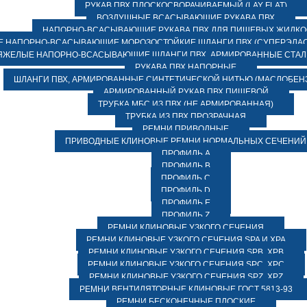
РУКАВ ПВХ ПЛОСКОСВОРАЧИВАЕМЫЙ (LAY FLAT)
ВОЗДУШНЫЕ ВСАСЫВАЮЩИЕ РУКАВА ПВХ
НАПОРНО-ВСАСЫВАЮЩИЕ РУКАВА ПВХ ДЛЯ ПИЩЕВЫХ ЖИДК
 НАПОРНО-ВСАСЫВАЮЩИЕ МОРОЗОСТОЙКИЕ ШЛАНГИ ПВХ (СУПЕРЭЛАС
ЯЖЕЛЫЕ НАПОРНО-ВСАСЫВАЮЩИЕ ШЛАНГИ ПВХ, АРМИРОВАННЫЕ СТА
РУКАВА ПВХ НАПОРНЫЕ
ШЛАНГИ ПВХ, АРМИРОВАННЫЕ СИНТЕТИЧЕСКОЙ НИТЬЮ (МАСЛОБЕН
АРМИРОВАННЫЙ РУКАВ ПВХ ПИЩЕВОЙ
ТРУБКА МБС ИЗ ПВХ (НЕ АРМИРОВАННАЯ)
ТРУБКА ИЗ ПВХ ПРОЗРАЧНАЯ
РЕМНИ ПРИВОДНЫЕ
ПРИВОДНЫЕ КЛИНОВЫЕ РЕМНИ НОРМАЛЬНЫХ СЕЧЕНИЙ
ПРОФИЛЬ A
ПРОФИЛЬ B
ПРОФИЛЬ C
ПРОФИЛЬ D
ПРОФИЛЬ E
ПРОФИЛЬ Z
РЕМНИ КЛИНОВЫЕ УЗКОГО СЕЧЕНИЯ
РЕМНИ КЛИНОВЫЕ УЗКОГО СЕЧЕНИЯ SPA И XPA
РЕМНИ КЛИНОВЫЕ УЗКОГО СЕЧЕНИЯ SPB, XPB
РЕМНИ КЛИНОВЫЕ УЗКОГО СЕЧЕНИЯ SPC, XPC
РЕМНИ КЛИНОВЫЕ УЗКОГО СЕЧЕНИЯ SPZ, XPZ
РЕМНИ ВЕНТИЛЯТОРНЫЕ КЛИНОВЫЕ ГОСТ 5813-93
РЕМНИ БЕСКОНЕЧНЫЕ ПЛОСКИЕ