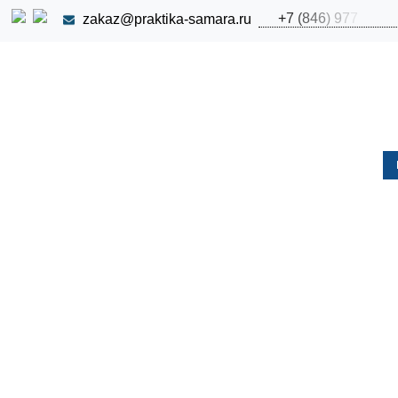
+
7
(
8
4
6
)
9
7
7
zakaz@praktika-samara.ru