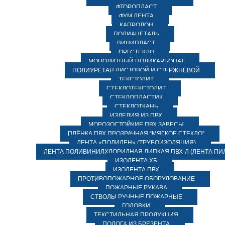
ФТОРОПЛАСТ
ФУМ ЛЕНТА
КАПРОЛОН
ПОЛИАЦЕТАЛЬ
ВИНИПЛАСТ
ОРГСТЕКЛО
МОНОЛИТНЫЙ ПОЛИКАРБОНАТ
ПОЛИУРЕТАН ЛИСТОВОЙ И СТЕРЖНЕВОЙ
ТЕКСТОЛИТ
СТЕКЛОТЕКСТОЛИТ
СТЕКЛОПЛАСТИК
СТЕКЛОТКАНЬ
ИЗДЕЛИЯ ИЗ ПВХ
МОРОЗОСТОЙКИЕ ПВХ ЗАВЕСЫ
ПЛЁНКА ПВХ ПРОЗРАЧНАЯ “МЯГКОЕ СТЕКЛО”
ЛЕНТА «ПОЛИЛЕН» (ТРУБОИЗОЛЯЦИЯ)
ЛЕНТА ПОЛИВИНИЛХЛОРИДНАЯ ЛИПКАЯ ПВХ-Л (ЛЕНТА ПИ
ИЗОЛЕНТА ХБ
ИЗОЛЕНТА ПВХ
ПРОТИВОПОЖАРНОЕ ОБОРУДОВАНИЕ
ПОЖАРНЫЕ РУКАВА
СТВОЛЫ РУЧНЫЕ ПОЖАРНЫЕ
ГОЛОВКИ
ТЕКСТИЛЬНАЯ ПРОДУКЦИЯ
ПОЛОГА ИЗ БРЕЗЕНТА