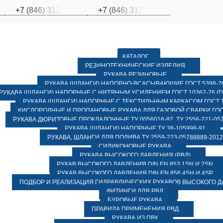
+
7
(
8
4
6
)
3
1
2
+
7
(
8
4
6
)
3
1
2
КАТАЛОГ
РЕЗИНОТЕХНИЧЕСКИЕ ИЗДЕЛИЯ
РУКАВА РЕЗИНОВЫЕ
РУКАВА (ШЛАНГИ) НАПОРНО-ВСАСЫВАЮЩИЕ ГОСТ 5398-7
РУКАВА (ШЛАНГИ) НАПОРНЫЕ С НИТЯНЫМ УСИЛЕНИЕМ ГОСТ 10362-76 (ГО
РУКАВА (ШЛАНГИ) НАПОРНЫЕ С ТЕКСТИЛЬНЫМ КАРКАСОМ ГОСТ 1
КИСЛОРОДНЫЕ И ПРОПАНОВЫЕ РУКАВА ДЛЯ ГАЗОВОЙ СВАРКИ ГОСТ
РУКАВА ДЮРИТОВЫЕ ПРОКЛАДОЧНЫЕ ТУ 0056016-87, ТУ 2556-221-057
РУКАВА (ШЛАНГИ) НАПОРНЫЕ ТУ 38-105998-91
РУКАВА, ШЛАНГИ ДЛЯ ПОЛИВА ТУ 2559-223-05788889-2012
СИЛИКОНОВЫЕ РУКАВА
РУКАВА ВЫСОКОГО ДАВЛЕНИЯ (РВД)
РУКАВ ВЫСОКОГО ДАВЛЕНИЯ DIN EN 853 1SN И 2SN
РУКАВ ВЫСОКОГО ДАВЛЕНИЯ DIN EN 856 4SH И 4SP
ПОДБОР И РЕАЛИЗАЦИЯ ГИДРАВЛИЧЕСКИХ РУКАВОВ ВЫСОКОГО 
ФИТИНГИ ДЛЯ РВД
БУРОВЫЕ РУКАВА
ПРАВИЛА ПРИМЕНЕНИЯ РВД
РУКАВА ИЗ ПВХ