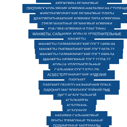
АВТОКОВРЫ РЕЗИНОВЫЕ
ПРОТИВОСКОЛЬЗЯЩИЕ КОВРИКИ-НАКЛАДКИ НА СТУПЕН
ЖИВОТНОВОДЧЕСКИЕ РЕЗИНОВЫЕ ПЛИТЫ
ВЛАГОВПИТЫВАЮЩИЕ КОВРИКИ ТИПА КОВРОЛИН
ГРЯЗЕЗАЩИТНЫЕ РЕЗИНОВЫЕ КОВРИКИ
EVA (ЭВА) КОВРИКИ И ПЛАСТИНЫ
МАНЖЕТЫ, САЛЬНИКИ, КОЛЬЦА УПЛОТНИТЕЛЬНЫЕ
МАНЖЕТЫ
МАНЖЕТЫ ГИДРАВЛИЧЕСКИЕ ГОСТ 14896-84
МАНЖЕТЫ ПНЕВМАТИЧЕСКИЕ ГОСТ 6678-72
МАНЖЕТЫ ГИДРАВЛИЧЕСКИЕ ГОСТ 6969-54
МАНЖЕТЫ ШЕВРОННЫЕ ГОСТ 22704-77
КОЛЬЦА УПЛОТНИТЕЛЬНЫЕ
САЛЬНИКИ (ГОСТ 8752-79)
АСБЕСТОТЕХНИЧЕСКИЕ ИЗДЕЛИЯ
ПАРОНИТ
ПАРОНИТ ОБЩЕГО НАЗНАЧЕНИЯ ПОН-Б
ПАРОНИТ МАСЛОБЕНЗОСТОЙКИЙ ПМБ
ЛИСТ АСБОСТАЛЬНОЙ
АСБОКАРТОН
АСБОТКАНЬ
АСБОШНУР
НАБИВКИ САЛЬНИКОВЫЕ
ЛЕНТЫ ТОРМОЗНЫЕ ТКАННЫЕ
ПОЛИМЕРНЫЕ МАТЕРИАЛЫ