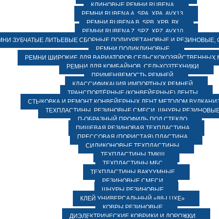
КЛИНОВЫЕ РЕМНИ RUBENA
РЕМНИ RUBENA А, SPA, XPA, AVX13
РЕМНИ RUBENA В, SPВ, ХPВ, ВХ
РЕМНИ RUBENA Z, SPZ, XPZ, AVX10
МНИ ЗУБЧАТЫЕ ЛИТЬЕВЫЕ СБОРНЫЕ ПОЛИУРЕТАНОВЫЕ И РЕЗИНОВЫЕ, 
РЕМНИ ПОЛИКЛИНОВЫЕ
РЕМНИ ШИРОКИЕ ДЛЯ ВАРИАТОРОВ СЕЛЬСКОХОЗЯЙСТВЕННЫХ
РЕМНИ ДЛЯ КОМБАЙНОВ, СЕЛЬХОЗТЕХНИКИ
ПРИМЕНЯЕМОСТЬ РЕМНЕЙ
КЛАССИФИКАЦИЯ ИМПОРТНЫХ РЕМНЕЙ
ТРАНСПОРТЁРНЫЕ (КОНВЕЙЕРНЫЕ) ЛЕНТЫ
СТЫКОВКА И РЕМОНТ КОНВЕЙЕРНЫХ ЛЕНТ МЕТОДОМ ВУЛКАНИ
ТЕХПЛАСТИНЫ, РЕЗИНОВЫЕ СМЕСИ, ШНУРЫ РЕЗИНОВЫ
П-ОБРАЗНЫЙ ПРОФИЛЬ ПОД СТЕКЛО
ПИЩЕВАЯ РЕЗИНОВАЯ ТЕХПЛАСТИНА
ПРЕССОВАЯ (ПОРИСТАЯ) ПЛАСТИНА
СИЛИКОНОВЫЕ ТЕХПЛАСТИНЫ
ТЕХПЛАСТИНЫ ТМКЩ
ТЕХПЛАСТИНЫ МБС
ТЕХПЛАСТИНЫ ВАКУУМНЫЕ
РЕЗИНОВЫЕ СМЕСИ
ШНУРЫ РЕЗИНОВЫЕ
КЛЕЙ УНИВЕРСАЛЬНЫЙ «88-LUXE»
КОВРЫ РЕЗИНОВЫЕ
ДИЭЛЕКТРИЧЕСКИЕ КОВРИКИ И ДОРОЖКИ