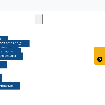
6
СТ 10362-2017)
8698-79
 9356-75
88889-2014
0
ДАВЛЕНИЯ