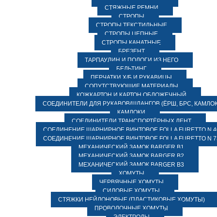
СТЯЖНЫЕ РЕМНИ
СТРОПЫ
СТРОПЫ ТЕКСТИЛЬНЫЕ
СТРОПЫ ЦЕПНЫЕ
СТРОПЫ КАНАТНЫЕ
БРЕЗЕНТ
ТАРПАУЛИН И ПОЛОГИ ИЗ НЕГО
БЕЛЬТИНГ
ПЕРЧАТКИ Х/Б И РУКАВИЦЫ
СОПУТСТВУЮЩИЕ МАТЕРИАЛЫ
КОЖКАРТОН И КАРТОН ОБЛОЖЕЧНЫЙ
СОЕДИНИТЕЛИ ДЛЯ РУКАВОВ/ШЛАНГОВ (ЁРШ, БРС, КАМЛОК
КАМЛОКИ
СОЕДИНИТЕЛИ ТРАНСПОРТЁРНЫХ ЛЕНТ
СОЕДИНЕНИЕ ШАРНИРНОЕ ВИНТОВОЕ FOLLA FURETTO N 4
СОЕДИНЕНИЕ ШАРНИРНОЕ ВИНТОВОЕ FOLLA FURETTO N 7
МЕХАНИЧЕСКИЙ ЗАМОК BARGER B1
МЕХАНИЧЕСКИЙ ЗАМОК BARGER B2
МЕХАНИЧЕСКИЙ ЗАМОК BARGER B3
ХОМУТЫ
ЧЕРВЯЧНЫЕ ХОМУТЫ
СИЛОВЫЕ ХОМУТЫ
СТЯЖКИ НЕЙЛОНОВЫЕ (ПЛАСТИКОВЫЕ ХОМУТЫ)
ПРОВОЛОЧНЫЕ ХОМУТЫ