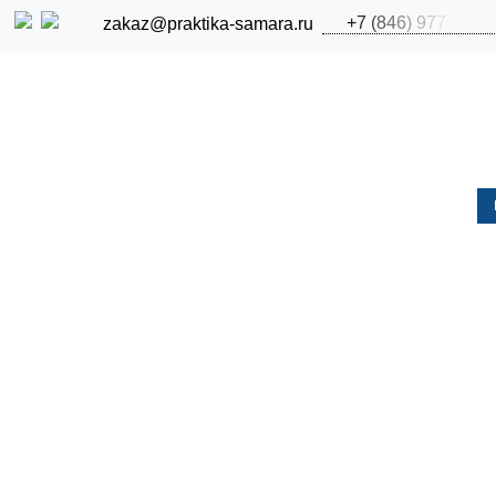
+
7
(
8
4
6
)
9
7
7
zakaz@praktika-samara.ru