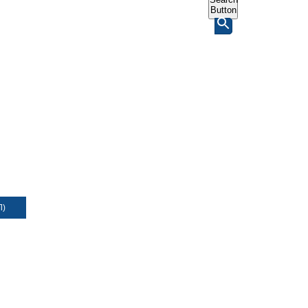
Button
Л)