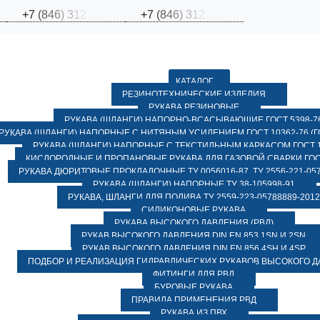
+
7
(
8
4
6
)
3
1
2
+
7
(
8
4
6
)
3
1
2
КАТАЛОГ
РЕЗИНОТЕХНИЧЕСКИЕ ИЗДЕЛИЯ
РУКАВА РЕЗИНОВЫЕ
РУКАВА (ШЛАНГИ) НАПОРНО-ВСАСЫВАЮЩИЕ ГОСТ 5398-7
РУКАВА (ШЛАНГИ) НАПОРНЫЕ С НИТЯНЫМ УСИЛЕНИЕМ ГОСТ 10362-76 (ГО
РУКАВА (ШЛАНГИ) НАПОРНЫЕ С ТЕКСТИЛЬНЫМ КАРКАСОМ ГОСТ 1
КИСЛОРОДНЫЕ И ПРОПАНОВЫЕ РУКАВА ДЛЯ ГАЗОВОЙ СВАРКИ ГОСТ
РУКАВА ДЮРИТОВЫЕ ПРОКЛАДОЧНЫЕ ТУ 0056016-87, ТУ 2556-221-057
РУКАВА (ШЛАНГИ) НАПОРНЫЕ ТУ 38-105998-91
РУКАВА, ШЛАНГИ ДЛЯ ПОЛИВА ТУ 2559-223-05788889-2012
СИЛИКОНОВЫЕ РУКАВА
РУКАВА ВЫСОКОГО ДАВЛЕНИЯ (РВД)
РУКАВ ВЫСОКОГО ДАВЛЕНИЯ DIN EN 853 1SN И 2SN
РУКАВ ВЫСОКОГО ДАВЛЕНИЯ DIN EN 856 4SH И 4SP
ПОДБОР И РЕАЛИЗАЦИЯ ГИДРАВЛИЧЕСКИХ РУКАВОВ ВЫСОКОГО 
ФИТИНГИ ДЛЯ РВД
БУРОВЫЕ РУКАВА
ПРАВИЛА ПРИМЕНЕНИЯ РВД
РУКАВА ИЗ ПВХ