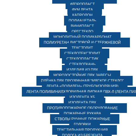
ФТОРОПЛАСТ
ФУМ ЛЕНТА
КАПРОЛОН
ПОЛИАЦЕТАЛЬ
ВИНИПЛАСТ
ОРГСТЕКЛО
МОНОЛИТНЫЙ ПОЛИКАРБОНАТ
ПОЛИУРЕТАН ЛИСТОВОЙ И СТЕРЖНЕВОЙ
ТЕКСТОЛИТ
СТЕКЛОТЕКСТОЛИТ
СТЕКЛОПЛАСТИК
СТЕКЛОТКАНЬ
ИЗДЕЛИЯ ИЗ ПВХ
МОРОЗОСТОЙКИЕ ПВХ ЗАВЕСЫ
ПЛЁНКА ПВХ ПРОЗРАЧНАЯ “МЯГКОЕ СТЕКЛО”
ЛЕНТА «ПОЛИЛЕН» (ТРУБОИЗОЛЯЦИЯ)
ЛЕНТА ПОЛИВИНИЛХЛОРИДНАЯ ЛИПКАЯ ПВХ-Л (ЛЕНТА ПИ
ИЗОЛЕНТА ХБ
ИЗОЛЕНТА ПВХ
ПРОТИВОПОЖАРНОЕ ОБОРУДОВАНИЕ
ПОЖАРНЫЕ РУКАВА
СТВОЛЫ РУЧНЫЕ ПОЖАРНЫЕ
ГОЛОВКИ
ТЕКСТИЛЬНАЯ ПРОДУКЦИЯ
ПОЛОГА ИЗ БРЕЗЕНТА