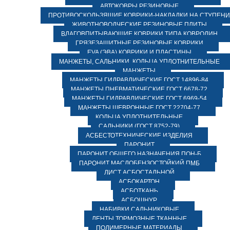
АВТОКОВРЫ РЕЗИНОВЫЕ
ПРОТИВОСКОЛЬЗЯЩИЕ КОВРИКИ-НАКЛАДКИ НА СТУПЕН
ЖИВОТНОВОДЧЕСКИЕ РЕЗИНОВЫЕ ПЛИТЫ
ВЛАГОВПИТЫВАЮЩИЕ КОВРИКИ ТИПА КОВРОЛИН
ГРЯЗЕЗАЩИТНЫЕ РЕЗИНОВЫЕ КОВРИКИ
EVA (ЭВА) КОВРИКИ И ПЛАСТИНЫ
МАНЖЕТЫ, САЛЬНИКИ, КОЛЬЦА УПЛОТНИТЕЛЬНЫЕ
МАНЖЕТЫ
МАНЖЕТЫ ГИДРАВЛИЧЕСКИЕ ГОСТ 14896-84
МАНЖЕТЫ ПНЕВМАТИЧЕСКИЕ ГОСТ 6678-72
МАНЖЕТЫ ГИДРАВЛИЧЕСКИЕ ГОСТ 6969-54
МАНЖЕТЫ ШЕВРОННЫЕ ГОСТ 22704-77
КОЛЬЦА УПЛОТНИТЕЛЬНЫЕ
САЛЬНИКИ (ГОСТ 8752-79)
АСБЕСТОТЕХНИЧЕСКИЕ ИЗДЕЛИЯ
ПАРОНИТ
ПАРОНИТ ОБЩЕГО НАЗНАЧЕНИЯ ПОН-Б
ПАРОНИТ МАСЛОБЕНЗОСТОЙКИЙ ПМБ
ЛИСТ АСБОСТАЛЬНОЙ
АСБОКАРТОН
АСБОТКАНЬ
АСБОШНУР
НАБИВКИ САЛЬНИКОВЫЕ
ЛЕНТЫ ТОРМОЗНЫЕ ТКАННЫЕ
ПОЛИМЕРНЫЕ МАТЕРИАЛЫ