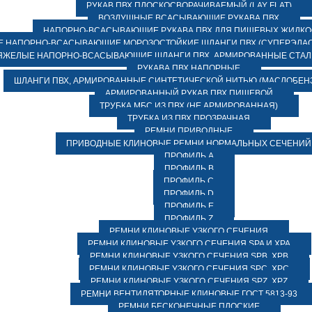
РУКАВ ПВХ ПЛОСКОСВОРАЧИВАЕМЫЙ (LAY FLAT)
ВОЗДУШНЫЕ ВСАСЫВАЮЩИЕ РУКАВА ПВХ
НАПОРНО-ВСАСЫВАЮЩИЕ РУКАВА ПВХ ДЛЯ ПИЩЕВЫХ ЖИДК
 НАПОРНО-ВСАСЫВАЮЩИЕ МОРОЗОСТОЙКИЕ ШЛАНГИ ПВХ (СУПЕРЭЛАС
ЯЖЕЛЫЕ НАПОРНО-ВСАСЫВАЮЩИЕ ШЛАНГИ ПВХ, АРМИРОВАННЫЕ СТА
РУКАВА ПВХ НАПОРНЫЕ
ШЛАНГИ ПВХ, АРМИРОВАННЫЕ СИНТЕТИЧЕСКОЙ НИТЬЮ (МАСЛОБЕН
АРМИРОВАННЫЙ РУКАВ ПВХ ПИЩЕВОЙ
ТРУБКА МБС ИЗ ПВХ (НЕ АРМИРОВАННАЯ)
ТРУБКА ИЗ ПВХ ПРОЗРАЧНАЯ
РЕМНИ ПРИВОДНЫЕ
ПРИВОДНЫЕ КЛИНОВЫЕ РЕМНИ НОРМАЛЬНЫХ СЕЧЕНИЙ
ПРОФИЛЬ A
ПРОФИЛЬ B
ПРОФИЛЬ C
ПРОФИЛЬ D
ПРОФИЛЬ E
ПРОФИЛЬ Z
РЕМНИ КЛИНОВЫЕ УЗКОГО СЕЧЕНИЯ
РЕМНИ КЛИНОВЫЕ УЗКОГО СЕЧЕНИЯ SPA И XPA
РЕМНИ КЛИНОВЫЕ УЗКОГО СЕЧЕНИЯ SPB, XPB
РЕМНИ КЛИНОВЫЕ УЗКОГО СЕЧЕНИЯ SPC, XPC
РЕМНИ КЛИНОВЫЕ УЗКОГО СЕЧЕНИЯ SPZ, XPZ
РЕМНИ ВЕНТИЛЯТОРНЫЕ КЛИНОВЫЕ ГОСТ 5813-93
РЕМНИ БЕСКОНЕЧНЫЕ ПЛОСКИЕ