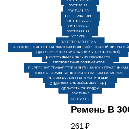
ГОСТ 14896-84
ГОСТ 20-85
ГОСТ 481-80
ГОСТ 1284.1-89
ГОСТ 18829-73
ГОСТ 5398-76
ГОСТ 9833-73
УСЛУГИ
ПЛОТТЕРНАЯ РЕЗКА
ИЗГОТОВЛЕНИЕ НЕСТАНДАРТНЫХ ИЗДЕЛИЙ С ТОЧНОЙ ФИГУРНОЙ
ПРОИЗВОДСТВО ПРОКЛАДОК И УПЛОТНИТЕЛЕЙ
ИЗГОТОВЛЕНИЕ РЕДКИХ ПРОКЛАДОК
ИЗГОТОВЛЕНИЕ ЛОЖЕМЕНТОВ
ВЫРЕЗАНИЕ ТРАФАРЕТОВ И ВЫТЫНАНОК К ПРАЗДНИКАМ
ПОЛОГА, ГАРАЖНЫЕ ШТОРЫ ПО ВАШИМ РАЗМЕРАМ
ОБЖИМ РУКАВОВ РВД ФИТИНГАМИ
СТЫКОВКА КОНВЕЙЕРНЫХ ЛЕНТ
ОПЛАТИТЬ QR-КОДОМ
ДОСТАВКА
КОНТАКТЫ
Ремень В 30
261
₽