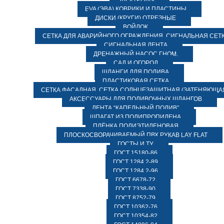
ЭЛЕКТРОДЫ
EVA (ЭВА) КОВРИКИ И ПЛАСТИНЫ
ДИСКИ (КРУГИ) ОТРЕЗНЫЕ
ВОЙЛОК
СЕТКА ДЛЯ АВАРИЙНОГО ОГРАЖДЕНИЯ, СИГНАЛЬНАЯ СЕТ
СИГНАЛЬНАЯ ЛЕНТА
ДРЕНАЖНЫЙ НАСОС ГНОМ.
САД И ОГОРОД
ШЛАНГИ ДЛЯ ПОЛИВА
ПЛАСТИКОВАЯ СЕТКА
СЕТКА ФАСАДНАЯ. СЕТКА СОЛНЦЕЗАЩИТНАЯ (ЗАТЕНЯЮЩАЯ
АКСЕССУАРЫ ДЛЯ ПОЛИВОЧНЫХ ШЛАНГОВ
ЛЕНТА “КАПЕЛЬНЫЙ ПОЛИВ”
ШПАГАТ ИЗ ПОЛИПРОПИЛЕНА
ПЛЁНКА ПОЛИЭТИЛЕНОВАЯ
ПЛОСКОСВОРАЧИВАЕМЫЙ ПВХ РУКАВ LAY FLAT
ГОСТЫ И ТУ
ГОСТ 15180-86
ГОСТ 1284.2-89
ГОСТ 1284.2-96
ГОСТ 6678-72
ГОСТ 7338-90
ГОСТ 8752-79
ГОСТ 10362-76
ГОСТ 10354-82