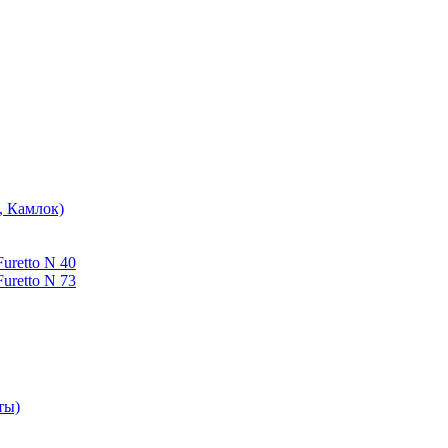
, Камлок)
uretto N 40
uretto N 73
ты)