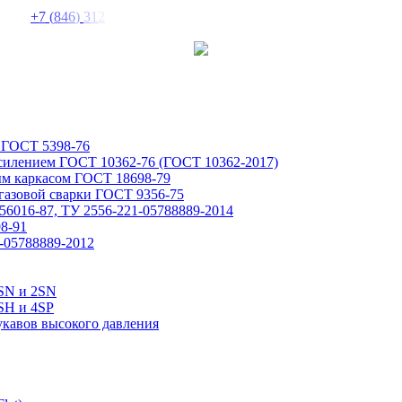
+
7
(
8
4
6
)
3
1
2
 ГОСТ 5398-76
усилением ГОСТ 10362-76 (ГОСТ 10362-2017)
ым каркасом ГОСТ 18698-79
газовой сварки ГОСТ 9356-75
6016-87, ТУ 2556-221-05788889-2014
8-91
-05788889-2012
1SN и 2SN
SH и 4SP
укавов высокого давления