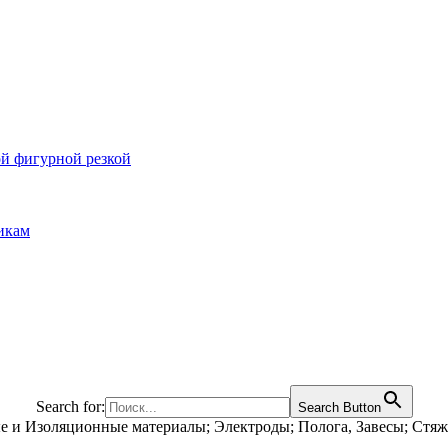
ой фигурной резкой
икам
Search for:
Search Button
е и Изоляционные материалы; Электроды; Полога, Завесы; Стя