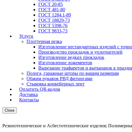
ГОСТ 20-85
ГОСТ 481-80
ГОСТ 1284.1-89
ГОСТ 18829-73
ГОСТ 5398-76
ГОСТ 9833-73
Услуги
Плоттерная резка
Изготовление нестандартных изделий с точн
Производство прокладок и уплотнителей
Изготовление редких прокладок
Изготовление ложементов
Вырезание трафаретов и вытынанок к праздн
Полога, гаражные шторы по вашим размерам
Обжим рукавов РВД фитингами
Стыковка конвейерных лент
Оплатить QR-кодом
Доставка
Контакты
Close
Резинотехнические и Асбестотехнические изделия; Полимерны