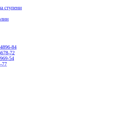
на ступени
олин
4896-84
678-72
969-54
-77