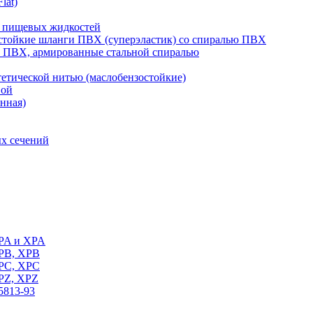
lat)
 пищевых жидкостей
тойкие шланги ПВХ (суперэластик) со спиралью ПВХ
 ПВХ, армированные стальной спиралью
тической нитью (маслобензостойкие)
вой
нная)
х сечений
SPA и XPA
SPB, XPB
SPC, XPC
SPZ, XPZ
5813-93