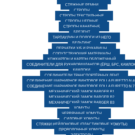
СТЯЖНЫЕ РЕМНИ
СТРОПЫ
СТРОПЫ ТЕКСТИЛЬНЫЕ
СТРОПЫ ЦЕПНЫЕ
СТРОПЫ КАНАТНЫЕ
БРЕЗЕНТ
ТАРПАУЛИН И ПОЛОГИ ИЗ НЕГО
БЕЛЬТИНГ
ПЕРЧАТКИ Х/Б И РУКАВИЦЫ
СОПУТСТВУЮЩИЕ МАТЕРИАЛЫ
КОЖКАРТОН И КАРТОН ОБЛОЖЕЧНЫЙ
СОЕДИНИТЕЛИ ДЛЯ РУКАВОВ/ШЛАНГОВ (ЁРШ, БРС, КАМЛОК
КАМЛОКИ
СОЕДИНИТЕЛИ ТРАНСПОРТЁРНЫХ ЛЕНТ
СОЕДИНЕНИЕ ШАРНИРНОЕ ВИНТОВОЕ FOLLA FURETTO N 4
СОЕДИНЕНИЕ ШАРНИРНОЕ ВИНТОВОЕ FOLLA FURETTO N 7
МЕХАНИЧЕСКИЙ ЗАМОК BARGER B1
МЕХАНИЧЕСКИЙ ЗАМОК BARGER B2
МЕХАНИЧЕСКИЙ ЗАМОК BARGER B3
ХОМУТЫ
ЧЕРВЯЧНЫЕ ХОМУТЫ
СИЛОВЫЕ ХОМУТЫ
СТЯЖКИ НЕЙЛОНОВЫЕ (ПЛАСТИКОВЫЕ ХОМУТЫ)
ПРОВОЛОЧНЫЕ ХОМУТЫ