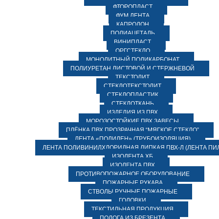
ФТОРОПЛАСТ
ФУМ ЛЕНТА
КАПРОЛОН
ПОЛИАЦЕТАЛЬ
ВИНИПЛАСТ
ОРГСТЕКЛО
МОНОЛИТНЫЙ ПОЛИКАРБОНАТ
ПОЛИУРЕТАН ЛИСТОВОЙ И СТЕРЖНЕВОЙ
ТЕКСТОЛИТ
СТЕКЛОТЕКСТОЛИТ
СТЕКЛОПЛАСТИК
СТЕКЛОТКАНЬ
ИЗДЕЛИЯ ИЗ ПВХ
МОРОЗОСТОЙКИЕ ПВХ ЗАВЕСЫ
ПЛЁНКА ПВХ ПРОЗРАЧНАЯ “МЯГКОЕ СТЕКЛО”
ЛЕНТА «ПОЛИЛЕН» (ТРУБОИЗОЛЯЦИЯ)
ЛЕНТА ПОЛИВИНИЛХЛОРИДНАЯ ЛИПКАЯ ПВХ-Л (ЛЕНТА ПИ
ИЗОЛЕНТА ХБ
ИЗОЛЕНТА ПВХ
ПРОТИВОПОЖАРНОЕ ОБОРУДОВАНИЕ
ПОЖАРНЫЕ РУКАВА
СТВОЛЫ РУЧНЫЕ ПОЖАРНЫЕ
ГОЛОВКИ
ТЕКСТИЛЬНАЯ ПРОДУКЦИЯ
ПОЛОГА ИЗ БРЕЗЕНТА