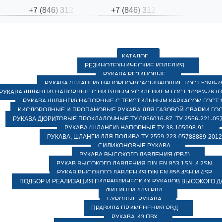
+
7
(
8
4
6
)
3
1
2
+
7
(
8
4
6
)
3
1
2
КАТАЛОГ
РЕЗИНОТЕХНИЧЕСКИЕ ИЗДЕЛИЯ
РУКАВА РЕЗИНОВЫЕ
РУКАВА (ШЛАНГИ) НАПОРНО-ВСАСЫВАЮЩИЕ ГОСТ 5398-7
РУКАВА (ШЛАНГИ) НАПОРНЫЕ С НИТЯНЫМ УСИЛЕНИЕМ ГОСТ 10362-76 (ГО
РУКАВА (ШЛАНГИ) НАПОРНЫЕ С ТЕКСТИЛЬНЫМ КАРКАСОМ ГОСТ 1
КИСЛОРОДНЫЕ И ПРОПАНОВЫЕ РУКАВА ДЛЯ ГАЗОВОЙ СВАРКИ ГОСТ
РУКАВА ДЮРИТОВЫЕ ПРОКЛАДОЧНЫЕ ТУ 0056016-87, ТУ 2556-221-057
РУКАВА (ШЛАНГИ) НАПОРНЫЕ ТУ 38-105998-91
РУКАВА, ШЛАНГИ ДЛЯ ПОЛИВА ТУ 2559-223-05788889-2012
СИЛИКОНОВЫЕ РУКАВА
РУКАВА ВЫСОКОГО ДАВЛЕНИЯ (РВД)
РУКАВ ВЫСОКОГО ДАВЛЕНИЯ DIN EN 853 1SN И 2SN
РУКАВ ВЫСОКОГО ДАВЛЕНИЯ DIN EN 856 4SH И 4SP
ПОДБОР И РЕАЛИЗАЦИЯ ГИДРАВЛИЧЕСКИХ РУКАВОВ ВЫСОКОГО 
ФИТИНГИ ДЛЯ РВД
БУРОВЫЕ РУКАВА
ПРАВИЛА ПРИМЕНЕНИЯ РВД
РУКАВА ИЗ ПВХ