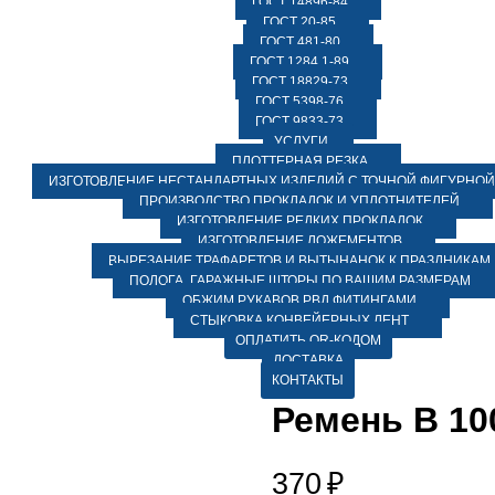
ГОСТ 14896-84
ГОСТ 20-85
ГОСТ 481-80
ГОСТ 1284.1-89
ГОСТ 18829-73
ГОСТ 5398-76
ГОСТ 9833-73
УСЛУГИ
ПЛОТТЕРНАЯ РЕЗКА
ИЗГОТОВЛЕНИЕ НЕСТАНДАРТНЫХ ИЗДЕЛИЙ С ТОЧНОЙ ФИГУРНОЙ
ПРОИЗВОДСТВО ПРОКЛАДОК И УПЛОТНИТЕЛЕЙ
ИЗГОТОВЛЕНИЕ РЕДКИХ ПРОКЛАДОК
ИЗГОТОВЛЕНИЕ ЛОЖЕМЕНТОВ
ВЫРЕЗАНИЕ ТРАФАРЕТОВ И ВЫТЫНАНОК К ПРАЗДНИКАМ
ПОЛОГА, ГАРАЖНЫЕ ШТОРЫ ПО ВАШИМ РАЗМЕРАМ
ОБЖИМ РУКАВОВ РВД ФИТИНГАМИ
СТЫКОВКА КОНВЕЙЕРНЫХ ЛЕНТ
ОПЛАТИТЬ QR-КОДОМ
ДОСТАВКА
КОНТАКТЫ
Ремень В 10
370
₽