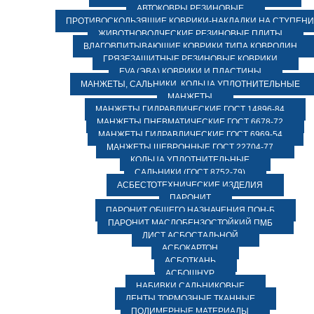
АВТОКОВРЫ РЕЗИНОВЫЕ
ПРОТИВОСКОЛЬЗЯЩИЕ КОВРИКИ-НАКЛАДКИ НА СТУПЕН
ЖИВОТНОВОДЧЕСКИЕ РЕЗИНОВЫЕ ПЛИТЫ
ВЛАГОВПИТЫВАЮЩИЕ КОВРИКИ ТИПА КОВРОЛИН
ГРЯЗЕЗАЩИТНЫЕ РЕЗИНОВЫЕ КОВРИКИ
EVA (ЭВА) КОВРИКИ И ПЛАСТИНЫ
МАНЖЕТЫ, САЛЬНИКИ, КОЛЬЦА УПЛОТНИТЕЛЬНЫЕ
МАНЖЕТЫ
МАНЖЕТЫ ГИДРАВЛИЧЕСКИЕ ГОСТ 14896-84
МАНЖЕТЫ ПНЕВМАТИЧЕСКИЕ ГОСТ 6678-72
МАНЖЕТЫ ГИДРАВЛИЧЕСКИЕ ГОСТ 6969-54
МАНЖЕТЫ ШЕВРОННЫЕ ГОСТ 22704-77
КОЛЬЦА УПЛОТНИТЕЛЬНЫЕ
САЛЬНИКИ (ГОСТ 8752-79)
АСБЕСТОТЕХНИЧЕСКИЕ ИЗДЕЛИЯ
ПАРОНИТ
ПАРОНИТ ОБЩЕГО НАЗНАЧЕНИЯ ПОН-Б
ПАРОНИТ МАСЛОБЕНЗОСТОЙКИЙ ПМБ
ЛИСТ АСБОСТАЛЬНОЙ
АСБОКАРТОН
АСБОТКАНЬ
АСБОШНУР
НАБИВКИ САЛЬНИКОВЫЕ
ЛЕНТЫ ТОРМОЗНЫЕ ТКАННЫЕ
ПОЛИМЕРНЫЕ МАТЕРИАЛЫ