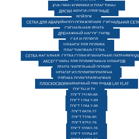
ЭЛЕКТРОДЫ
EVA (ЭВА) КОВРИКИ И ПЛАСТИНЫ
ДИСКИ (КРУГИ) ОТРЕЗНЫЕ
ВОЙЛОК
СЕТКА ДЛЯ АВАРИЙНОГО ОГРАЖДЕНИЯ, СИГНАЛЬНАЯ СЕТ
СИГНАЛЬНАЯ ЛЕНТА
ДРЕНАЖНЫЙ НАСОС ГНОМ.
САД И ОГОРОД
ШЛАНГИ ДЛЯ ПОЛИВА
ПЛАСТИКОВАЯ СЕТКА
СЕТКА ФАСАДНАЯ. СЕТКА СОЛНЦЕЗАЩИТНАЯ (ЗАТЕНЯЮЩАЯ
АКСЕССУАРЫ ДЛЯ ПОЛИВОЧНЫХ ШЛАНГОВ
ЛЕНТА “КАПЕЛЬНЫЙ ПОЛИВ”
ШПАГАТ ИЗ ПОЛИПРОПИЛЕНА
ПЛЁНКА ПОЛИЭТИЛЕНОВАЯ
ПЛОСКОСВОРАЧИВАЕМЫЙ ПВХ РУКАВ LAY FLAT
ГОСТЫ И ТУ
ГОСТ 15180-86
ГОСТ 1284.2-89
ГОСТ 1284.2-96
ГОСТ 6678-72
ГОСТ 7338-90
ГОСТ 8752-79
ГОСТ 10362-76
ГОСТ 10354-82