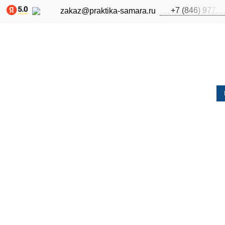
+
7
(
8
4
6
)
9
7
7
zakaz@praktika-samara.ru