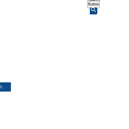
Button
Л)