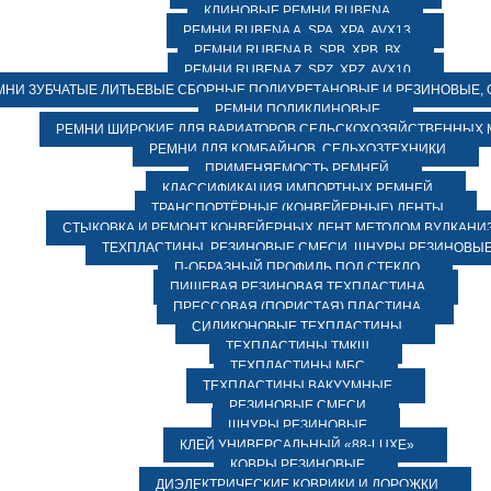
КЛИНОВЫЕ РЕМНИ RUBENA
РЕМНИ RUBENA А, SPA, XPA, AVX13
РЕМНИ RUBENA В, SPВ, ХPВ, ВХ
РЕМНИ RUBENA Z, SPZ, XPZ, AVX10
МНИ ЗУБЧАТЫЕ ЛИТЬЕВЫЕ СБОРНЫЕ ПОЛИУРЕТАНОВЫЕ И РЕЗИНОВЫЕ, 
РЕМНИ ПОЛИКЛИНОВЫЕ
РЕМНИ ШИРОКИЕ ДЛЯ ВАРИАТОРОВ СЕЛЬСКОХОЗЯЙСТВЕННЫХ
РЕМНИ ДЛЯ КОМБАЙНОВ, СЕЛЬХОЗТЕХНИКИ
ПРИМЕНЯЕМОСТЬ РЕМНЕЙ
КЛАССИФИКАЦИЯ ИМПОРТНЫХ РЕМНЕЙ
ТРАНСПОРТЁРНЫЕ (КОНВЕЙЕРНЫЕ) ЛЕНТЫ
СТЫКОВКА И РЕМОНТ КОНВЕЙЕРНЫХ ЛЕНТ МЕТОДОМ ВУЛКАНИ
ТЕХПЛАСТИНЫ, РЕЗИНОВЫЕ СМЕСИ, ШНУРЫ РЕЗИНОВЫ
П-ОБРАЗНЫЙ ПРОФИЛЬ ПОД СТЕКЛО
ПИЩЕВАЯ РЕЗИНОВАЯ ТЕХПЛАСТИНА
ПРЕССОВАЯ (ПОРИСТАЯ) ПЛАСТИНА
СИЛИКОНОВЫЕ ТЕХПЛАСТИНЫ
ТЕХПЛАСТИНЫ ТМКЩ
ТЕХПЛАСТИНЫ МБС
ТЕХПЛАСТИНЫ ВАКУУМНЫЕ
РЕЗИНОВЫЕ СМЕСИ
ШНУРЫ РЕЗИНОВЫЕ
КЛЕЙ УНИВЕРСАЛЬНЫЙ «88-LUXE»
КОВРЫ РЕЗИНОВЫЕ
ДИЭЛЕКТРИЧЕСКИЕ КОВРИКИ И ДОРОЖКИ