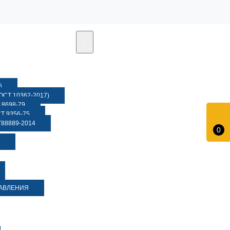
6
СТ 10362-2017)
8698-79
 9356-75
88889-2014
0
ДАВЛЕНИЯ