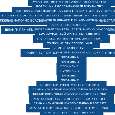
РУКАВ ПВХ ПЛОСКОСВОРАЧИВАЕМЫЙ (LAY FLAT)
ВОЗДУШНЫЕ ВСАСЫВАЮЩИЕ РУКАВА ПВХ
НАПОРНО-ВСАСЫВАЮЩИЕ РУКАВА ПВХ ДЛЯ ПИЩЕВЫХ ЖИДК
 НАПОРНО-ВСАСЫВАЮЩИЕ МОРОЗОСТОЙКИЕ ШЛАНГИ ПВХ (СУПЕРЭЛАС
ЯЖЕЛЫЕ НАПОРНО-ВСАСЫВАЮЩИЕ ШЛАНГИ ПВХ, АРМИРОВАННЫЕ СТА
РУКАВА ПВХ НАПОРНЫЕ
ШЛАНГИ ПВХ, АРМИРОВАННЫЕ СИНТЕТИЧЕСКОЙ НИТЬЮ (МАСЛОБЕН
АРМИРОВАННЫЙ РУКАВ ПВХ ПИЩЕВОЙ
ТРУБКА МБС ИЗ ПВХ (НЕ АРМИРОВАННАЯ)
ТРУБКА ИЗ ПВХ ПРОЗРАЧНАЯ
РЕМНИ ПРИВОДНЫЕ
ПРИВОДНЫЕ КЛИНОВЫЕ РЕМНИ НОРМАЛЬНЫХ СЕЧЕНИЙ
ПРОФИЛЬ A
ПРОФИЛЬ B
ПРОФИЛЬ C
ПРОФИЛЬ D
ПРОФИЛЬ E
ПРОФИЛЬ Z
РЕМНИ КЛИНОВЫЕ УЗКОГО СЕЧЕНИЯ
РЕМНИ КЛИНОВЫЕ УЗКОГО СЕЧЕНИЯ SPA И XPA
РЕМНИ КЛИНОВЫЕ УЗКОГО СЕЧЕНИЯ SPB, XPB
РЕМНИ КЛИНОВЫЕ УЗКОГО СЕЧЕНИЯ SPC, XPC
РЕМНИ КЛИНОВЫЕ УЗКОГО СЕЧЕНИЯ SPZ, XPZ
РЕМНИ ВЕНТИЛЯТОРНЫЕ КЛИНОВЫЕ ГОСТ 5813-93
РЕМНИ БЕСКОНЕЧНЫЕ ПЛОСКИЕ