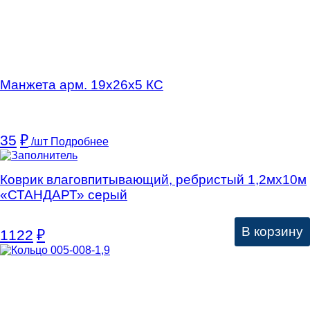
Манжета арм. 19х26х5 КC
35
₽
/шт
Подробнее
Коврик влаговпитывающий, ребристый 1,2мх10м
«СТАНДАРТ» серый
В корзину
1122
₽