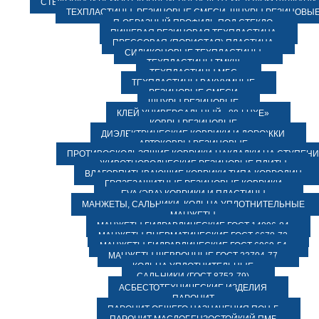
СТЫКОВКА И РЕМОНТ КОНВЕЙЕРНЫХ ЛЕНТ МЕТОДОМ ВУЛКАНИ
ТЕХПЛАСТИНЫ, РЕЗИНОВЫЕ СМЕСИ, ШНУРЫ РЕЗИНОВЫ
П-ОБРАЗНЫЙ ПРОФИЛЬ ПОД СТЕКЛО
ПИЩЕВАЯ РЕЗИНОВАЯ ТЕХПЛАСТИНА
ПРЕССОВАЯ (ПОРИСТАЯ) ПЛАСТИНА
СИЛИКОНОВЫЕ ТЕХПЛАСТИНЫ
ТЕХПЛАСТИНЫ ТМКЩ
ТЕХПЛАСТИНЫ МБС
ТЕХПЛАСТИНЫ ВАКУУМНЫЕ
РЕЗИНОВЫЕ СМЕСИ
ШНУРЫ РЕЗИНОВЫЕ
КЛЕЙ УНИВЕРСАЛЬНЫЙ «88-LUXE»
КОВРЫ РЕЗИНОВЫЕ
ДИЭЛЕКТРИЧЕСКИЕ КОВРИКИ И ДОРОЖКИ
АВТОКОВРЫ РЕЗИНОВЫЕ
ПРОТИВОСКОЛЬЗЯЩИЕ КОВРИКИ-НАКЛАДКИ НА СТУПЕН
ЖИВОТНОВОДЧЕСКИЕ РЕЗИНОВЫЕ ПЛИТЫ
ВЛАГОВПИТЫВАЮЩИЕ КОВРИКИ ТИПА КОВРОЛИН
ГРЯЗЕЗАЩИТНЫЕ РЕЗИНОВЫЕ КОВРИКИ
EVA (ЭВА) КОВРИКИ И ПЛАСТИНЫ
МАНЖЕТЫ, САЛЬНИКИ, КОЛЬЦА УПЛОТНИТЕЛЬНЫЕ
МАНЖЕТЫ
МАНЖЕТЫ ГИДРАВЛИЧЕСКИЕ ГОСТ 14896-84
МАНЖЕТЫ ПНЕВМАТИЧЕСКИЕ ГОСТ 6678-72
МАНЖЕТЫ ГИДРАВЛИЧЕСКИЕ ГОСТ 6969-54
МАНЖЕТЫ ШЕВРОННЫЕ ГОСТ 22704-77
КОЛЬЦА УПЛОТНИТЕЛЬНЫЕ
САЛЬНИКИ (ГОСТ 8752-79)
АСБЕСТОТЕХНИЧЕСКИЕ ИЗДЕЛИЯ
ПАРОНИТ
ПАРОНИТ ОБЩЕГО НАЗНАЧЕНИЯ ПОН-Б