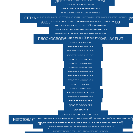
ДРЕНАЖНЫЙ НАСОС ГНОМ.
САД И ОГОРОД
ШЛАНГИ ДЛЯ ПОЛИВА
ПЛАСТИКОВАЯ СЕТКА
СЕТКА ФАСАДНАЯ. СЕТКА СОЛНЦЕЗАЩИТНАЯ (ЗАТЕНЯЮЩАЯ
АКСЕССУАРЫ ДЛЯ ПОЛИВОЧНЫХ ШЛАНГОВ
ЛЕНТА “КАПЕЛЬНЫЙ ПОЛИВ”
ШПАГАТ ИЗ ПОЛИПРОПИЛЕНА
ПЛЁНКА ПОЛИЭТИЛЕНОВАЯ
ПЛОСКОСВОРАЧИВАЕМЫЙ ПВХ РУКАВ LAY FLAT
ГОСТЫ И ТУ
ГОСТ 15180-86
ГОСТ 1284.2-89
ГОСТ 1284.2-96
ГОСТ 6678-72
ГОСТ 7338-90
ГОСТ 8752-79
ГОСТ 10362-76
ГОСТ 10354-82
ГОСТ 14896-84
ГОСТ 20-85
ГОСТ 481-80
ГОСТ 1284.1-89
ГОСТ 18829-73
ГОСТ 5398-76
ГОСТ 9833-73
УСЛУГИ
ПЛОТТЕРНАЯ РЕЗКА
ИЗГОТОВЛЕНИЕ НЕСТАНДАРТНЫХ ИЗДЕЛИЙ С ТОЧНОЙ ФИГУРНОЙ
ПРОИЗВОДСТВО ПРОКЛАДОК И УПЛОТНИТЕЛЕЙ
ИЗГОТОВЛЕНИЕ РЕДКИХ ПРОКЛАДОК
ИЗГОТОВЛЕНИЕ ЛОЖЕМЕНТОВ