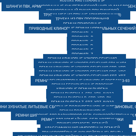
РУКАВА ПВХ НАПОРНЫЕ
ШЛАНГИ ПВХ, АРМИРОВАННЫЕ СИНТЕТИЧЕСКОЙ НИТЬЮ (МАСЛОБЕН
АРМИРОВАННЫЙ РУКАВ ПВХ ПИЩЕВОЙ
ТРУБКА МБС ИЗ ПВХ (НЕ АРМИРОВАННАЯ)
ТРУБКА ИЗ ПВХ ПРОЗРАЧНАЯ
РЕМНИ ПРИВОДНЫЕ
ПРИВОДНЫЕ КЛИНОВЫЕ РЕМНИ НОРМАЛЬНЫХ СЕЧЕНИЙ
ПРОФИЛЬ A
ПРОФИЛЬ B
ПРОФИЛЬ C
ПРОФИЛЬ D
ПРОФИЛЬ E
ПРОФИЛЬ Z
РЕМНИ КЛИНОВЫЕ УЗКОГО СЕЧЕНИЯ
РЕМНИ КЛИНОВЫЕ УЗКОГО СЕЧЕНИЯ SPA И XPA
РЕМНИ КЛИНОВЫЕ УЗКОГО СЕЧЕНИЯ SPB, XPB
РЕМНИ КЛИНОВЫЕ УЗКОГО СЕЧЕНИЯ SPC, XPC
РЕМНИ КЛИНОВЫЕ УЗКОГО СЕЧЕНИЯ SPZ, XPZ
РЕМНИ ВЕНТИЛЯТОРНЫЕ КЛИНОВЫЕ ГОСТ 5813-93
РЕМНИ БЕСКОНЕЧНЫЕ ПЛОСКИЕ
КЛИНОВЫЕ РЕМНИ RUBENA
РЕМНИ RUBENA А, SPA, XPA, AVX13
РЕМНИ RUBENA В, SPВ, ХPВ, ВХ
РЕМНИ RUBENA Z, SPZ, XPZ, AVX10
МНИ ЗУБЧАТЫЕ ЛИТЬЕВЫЕ СБОРНЫЕ ПОЛИУРЕТАНОВЫЕ И РЕЗИНОВЫЕ, 
РЕМНИ ПОЛИКЛИНОВЫЕ
РЕМНИ ШИРОКИЕ ДЛЯ ВАРИАТОРОВ СЕЛЬСКОХОЗЯЙСТВЕННЫХ
РЕМНИ ДЛЯ КОМБАЙНОВ, СЕЛЬХОЗТЕХНИКИ
ПРИМЕНЯЕМОСТЬ РЕМНЕЙ
КЛАССИФИКАЦИЯ ИМПОРТНЫХ РЕМНЕЙ
ТРАНСПОРТЁРНЫЕ (КОНВЕЙЕРНЫЕ) ЛЕНТЫ