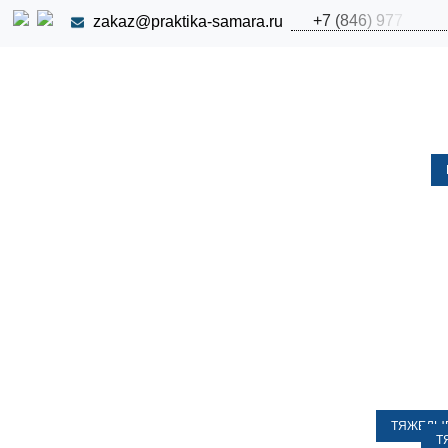
+
7
(
8
4
6
)
9
7
7
zakaz@praktika-samara.ru
ТЯЖЕЛЫЕ
Т