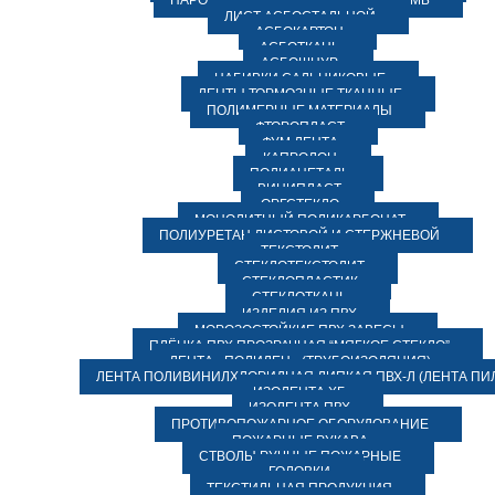
ПАРОНИТ МАСЛОБЕНЗОСТОЙКИЙ ПМБ
ЛИСТ АСБОСТАЛЬНОЙ
АСБОКАРТОН
АСБОТКАНЬ
АСБОШНУР
НАБИВКИ САЛЬНИКОВЫЕ
ЛЕНТЫ ТОРМОЗНЫЕ ТКАННЫЕ
ПОЛИМЕРНЫЕ МАТЕРИАЛЫ
ФТОРОПЛАСТ
ФУМ ЛЕНТА
КАПРОЛОН
ПОЛИАЦЕТАЛЬ
ВИНИПЛАСТ
ОРГСТЕКЛО
МОНОЛИТНЫЙ ПОЛИКАРБОНАТ
ПОЛИУРЕТАН ЛИСТОВОЙ И СТЕРЖНЕВОЙ
ТЕКСТОЛИТ
СТЕКЛОТЕКСТОЛИТ
СТЕКЛОПЛАСТИК
СТЕКЛОТКАНЬ
ИЗДЕЛИЯ ИЗ ПВХ
МОРОЗОСТОЙКИЕ ПВХ ЗАВЕСЫ
ПЛЁНКА ПВХ ПРОЗРАЧНАЯ “МЯГКОЕ СТЕКЛО”
ЛЕНТА «ПОЛИЛЕН» (ТРУБОИЗОЛЯЦИЯ)
ЛЕНТА ПОЛИВИНИЛХЛОРИДНАЯ ЛИПКАЯ ПВХ-Л (ЛЕНТА ПИ
ИЗОЛЕНТА ХБ
ИЗОЛЕНТА ПВХ
ПРОТИВОПОЖАРНОЕ ОБОРУДОВАНИЕ
ПОЖАРНЫЕ РУКАВА
СТВОЛЫ РУЧНЫЕ ПОЖАРНЫЕ
ГОЛОВКИ
ТЕКСТИЛЬНАЯ ПРОДУКЦИЯ