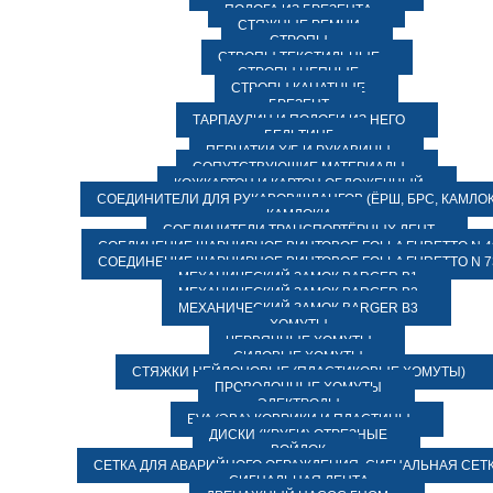
ПОЛОГА ИЗ БРЕЗЕНТА
СТЯЖНЫЕ РЕМНИ
СТРОПЫ
СТРОПЫ ТЕКСТИЛЬНЫЕ
СТРОПЫ ЦЕПНЫЕ
СТРОПЫ КАНАТНЫЕ
БРЕЗЕНТ
ТАРПАУЛИН И ПОЛОГИ ИЗ НЕГО
БЕЛЬТИНГ
ПЕРЧАТКИ Х/Б И РУКАВИЦЫ
СОПУТСТВУЮЩИЕ МАТЕРИАЛЫ
КОЖКАРТОН И КАРТОН ОБЛОЖЕЧНЫЙ
СОЕДИНИТЕЛИ ДЛЯ РУКАВОВ/ШЛАНГОВ (ЁРШ, БРС, КАМЛОК
КАМЛОКИ
СОЕДИНИТЕЛИ ТРАНСПОРТЁРНЫХ ЛЕНТ
СОЕДИНЕНИЕ ШАРНИРНОЕ ВИНТОВОЕ FOLLA FURETTO N 4
СОЕДИНЕНИЕ ШАРНИРНОЕ ВИНТОВОЕ FOLLA FURETTO N 7
МЕХАНИЧЕСКИЙ ЗАМОК BARGER B1
МЕХАНИЧЕСКИЙ ЗАМОК BARGER B2
МЕХАНИЧЕСКИЙ ЗАМОК BARGER B3
ХОМУТЫ
ЧЕРВЯЧНЫЕ ХОМУТЫ
СИЛОВЫЕ ХОМУТЫ
СТЯЖКИ НЕЙЛОНОВЫЕ (ПЛАСТИКОВЫЕ ХОМУТЫ)
ПРОВОЛОЧНЫЕ ХОМУТЫ
ЭЛЕКТРОДЫ
EVA (ЭВА) КОВРИКИ И ПЛАСТИНЫ
ДИСКИ (КРУГИ) ОТРЕЗНЫЕ
ВОЙЛОК
СЕТКА ДЛЯ АВАРИЙНОГО ОГРАЖДЕНИЯ, СИГНАЛЬНАЯ СЕТ
СИГНАЛЬНАЯ ЛЕНТА