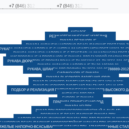
+
7
(
8
4
6
)
3
1
2
+
7
(
8
4
6
)
3
1
2
КАТАЛОГ
РЕЗИНОТЕХНИЧЕСКИЕ ИЗДЕЛИЯ
РУКАВА РЕЗИНОВЫЕ
РУКАВА (ШЛАНГИ) НАПОРНО-ВСАСЫВАЮЩИЕ ГОСТ 5398-7
РУКАВА (ШЛАНГИ) НАПОРНЫЕ С НИТЯНЫМ УСИЛЕНИЕМ ГОСТ 10362-76 (ГО
РУКАВА (ШЛАНГИ) НАПОРНЫЕ С ТЕКСТИЛЬНЫМ КАРКАСОМ ГОСТ 1
КИСЛОРОДНЫЕ И ПРОПАНОВЫЕ РУКАВА ДЛЯ ГАЗОВОЙ СВАРКИ ГОСТ
РУКАВА ДЮРИТОВЫЕ ПРОКЛАДОЧНЫЕ ТУ 0056016-87, ТУ 2556-221-057
РУКАВА (ШЛАНГИ) НАПОРНЫЕ ТУ 38-105998-91
РУКАВА, ШЛАНГИ ДЛЯ ПОЛИВА ТУ 2559-223-05788889-2012
СИЛИКОНОВЫЕ РУКАВА
РУКАВА ВЫСОКОГО ДАВЛЕНИЯ (РВД)
РУКАВ ВЫСОКОГО ДАВЛЕНИЯ DIN EN 853 1SN И 2SN
РУКАВ ВЫСОКОГО ДАВЛЕНИЯ DIN EN 856 4SH И 4SP
ПОДБОР И РЕАЛИЗАЦИЯ ГИДРАВЛИЧЕСКИХ РУКАВОВ ВЫСОКОГО 
ФИТИНГИ ДЛЯ РВД
БУРОВЫЕ РУКАВА
ПРАВИЛА ПРИМЕНЕНИЯ РВД
РУКАВА ИЗ ПВХ
РУКАВ ПВХ ПЛОСКОСВОРАЧИВАЕМЫЙ (LAY FLAT)
ВОЗДУШНЫЕ ВСАСЫВАЮЩИЕ РУКАВА ПВХ
НАПОРНО-ВСАСЫВАЮЩИЕ РУКАВА ПВХ ДЛЯ ПИЩЕВЫХ ЖИДК
 НАПОРНО-ВСАСЫВАЮЩИЕ МОРОЗОСТОЙКИЕ ШЛАНГИ ПВХ (СУПЕРЭЛАС
ЯЖЕЛЫЕ НАПОРНО-ВСАСЫВАЮЩИЕ ШЛАНГИ ПВХ, АРМИРОВАННЫЕ СТА