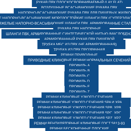
РУКАВ ПВХ ПЛОСКОСВОРАЧИВАЕМЫЙ (LAY FLAT)
ВОЗДУШНЫЕ ВСАСЫВАЮЩИЕ РУКАВА ПВХ
НАПОРНО-ВСАСЫВАЮЩИЕ РУКАВА ПВХ ДЛЯ ПИЩЕВЫХ ЖИДК
 НАПОРНО-ВСАСЫВАЮЩИЕ МОРОЗОСТОЙКИЕ ШЛАНГИ ПВХ (СУПЕРЭЛАС
ЯЖЕЛЫЕ НАПОРНО-ВСАСЫВАЮЩИЕ ШЛАНГИ ПВХ, АРМИРОВАННЫЕ СТА
РУКАВА ПВХ НАПОРНЫЕ
ШЛАНГИ ПВХ, АРМИРОВАННЫЕ СИНТЕТИЧЕСКОЙ НИТЬЮ (МАСЛОБЕН
АРМИРОВАННЫЙ РУКАВ ПВХ ПИЩЕВОЙ
ТРУБКА МБС ИЗ ПВХ (НЕ АРМИРОВАННАЯ)
ТРУБКА ИЗ ПВХ ПРОЗРАЧНАЯ
РЕМНИ ПРИВОДНЫЕ
ПРИВОДНЫЕ КЛИНОВЫЕ РЕМНИ НОРМАЛЬНЫХ СЕЧЕНИЙ
ПРОФИЛЬ A
ПРОФИЛЬ B
ПРОФИЛЬ C
ПРОФИЛЬ D
ПРОФИЛЬ E
ПРОФИЛЬ Z
РЕМНИ КЛИНОВЫЕ УЗКОГО СЕЧЕНИЯ
РЕМНИ КЛИНОВЫЕ УЗКОГО СЕЧЕНИЯ SPA И XPA
РЕМНИ КЛИНОВЫЕ УЗКОГО СЕЧЕНИЯ SPB, XPB
РЕМНИ КЛИНОВЫЕ УЗКОГО СЕЧЕНИЯ SPC, XPC
РЕМНИ КЛИНОВЫЕ УЗКОГО СЕЧЕНИЯ SPZ, XPZ
РЕМНИ ВЕНТИЛЯТОРНЫЕ КЛИНОВЫЕ ГОСТ 5813-93
РЕМНИ БЕСКОНЕЧНЫЕ ПЛОСКИЕ