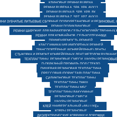
КЛИНОВЫЕ РЕМНИ RUBENA
РЕМНИ RUBENA А, SPA, XPA, AVX13
РЕМНИ RUBENA В, SPВ, ХPВ, ВХ
РЕМНИ RUBENA Z, SPZ, XPZ, AVX10
МНИ ЗУБЧАТЫЕ ЛИТЬЕВЫЕ СБОРНЫЕ ПОЛИУРЕТАНОВЫЕ И РЕЗИНОВЫЕ, 
РЕМНИ ПОЛИКЛИНОВЫЕ
РЕМНИ ШИРОКИЕ ДЛЯ ВАРИАТОРОВ СЕЛЬСКОХОЗЯЙСТВЕННЫХ
РЕМНИ ДЛЯ КОМБАЙНОВ, СЕЛЬХОЗТЕХНИКИ
ПРИМЕНЯЕМОСТЬ РЕМНЕЙ
КЛАССИФИКАЦИЯ ИМПОРТНЫХ РЕМНЕЙ
ТРАНСПОРТЁРНЫЕ (КОНВЕЙЕРНЫЕ) ЛЕНТЫ
СТЫКОВКА И РЕМОНТ КОНВЕЙЕРНЫХ ЛЕНТ МЕТОДОМ ВУЛКАНИ
ТЕХПЛАСТИНЫ, РЕЗИНОВЫЕ СМЕСИ, ШНУРЫ РЕЗИНОВЫ
П-ОБРАЗНЫЙ ПРОФИЛЬ ПОД СТЕКЛО
ПИЩЕВАЯ РЕЗИНОВАЯ ТЕХПЛАСТИНА
ПРЕССОВАЯ (ПОРИСТАЯ) ПЛАСТИНА
СИЛИКОНОВЫЕ ТЕХПЛАСТИНЫ
ТЕХПЛАСТИНЫ ТМКЩ
ТЕХПЛАСТИНЫ МБС
ТЕХПЛАСТИНЫ ВАКУУМНЫЕ
РЕЗИНОВЫЕ СМЕСИ
ШНУРЫ РЕЗИНОВЫЕ
КЛЕЙ УНИВЕРСАЛЬНЫЙ «88-LUXE»
КОВРЫ РЕЗИНОВЫЕ
ДИЭЛЕКТРИЧЕСКИЕ КОВРИКИ И ДОРОЖКИ