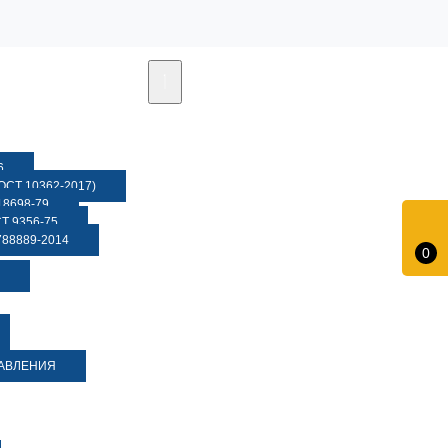
6
СТ 10362-2017)
8698-79
 9356-75
88889-2014
0
ДАВЛЕНИЯ