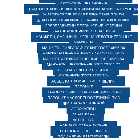
АВТОКОВРЫ РЕЗИНОВЫЕ
ПРОТИВОСКОЛЬЗЯЩИЕ КОВРИКИ-НАКЛАДКИ НА СТУПЕН
ЖИВОТНОВОДЧЕСКИЕ РЕЗИНОВЫЕ ПЛИТЫ
ВЛАГОВПИТЫВАЮЩИЕ КОВРИКИ ТИПА КОВРОЛИН
ГРЯЗЕЗАЩИТНЫЕ РЕЗИНОВЫЕ КОВРИКИ
EVA (ЭВА) КОВРИКИ И ПЛАСТИНЫ
МАНЖЕТЫ, САЛЬНИКИ, КОЛЬЦА УПЛОТНИТЕЛЬНЫЕ
МАНЖЕТЫ
МАНЖЕТЫ ГИДРАВЛИЧЕСКИЕ ГОСТ 14896-84
МАНЖЕТЫ ПНЕВМАТИЧЕСКИЕ ГОСТ 6678-72
МАНЖЕТЫ ГИДРАВЛИЧЕСКИЕ ГОСТ 6969-54
МАНЖЕТЫ ШЕВРОННЫЕ ГОСТ 22704-77
КОЛЬЦА УПЛОТНИТЕЛЬНЫЕ
САЛЬНИКИ (ГОСТ 8752-79)
АСБЕСТОТЕХНИЧЕСКИЕ ИЗДЕЛИЯ
ПАРОНИТ
ПАРОНИТ ОБЩЕГО НАЗНАЧЕНИЯ ПОН-Б
ПАРОНИТ МАСЛОБЕНЗОСТОЙКИЙ ПМБ
ЛИСТ АСБОСТАЛЬНОЙ
АСБОКАРТОН
АСБОТКАНЬ
АСБОШНУР
НАБИВКИ САЛЬНИКОВЫЕ
ЛЕНТЫ ТОРМОЗНЫЕ ТКАННЫЕ
ПОЛИМЕРНЫЕ МАТЕРИАЛЫ