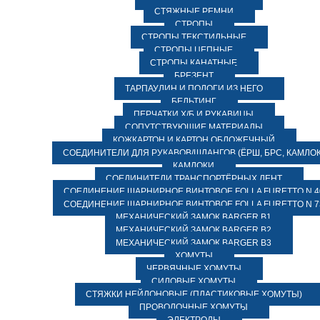
СТЯЖНЫЕ РЕМНИ
СТРОПЫ
СТРОПЫ ТЕКСТИЛЬНЫЕ
СТРОПЫ ЦЕПНЫЕ
СТРОПЫ КАНАТНЫЕ
БРЕЗЕНТ
ТАРПАУЛИН И ПОЛОГИ ИЗ НЕГО
БЕЛЬТИНГ
ПЕРЧАТКИ Х/Б И РУКАВИЦЫ
СОПУТСТВУЮЩИЕ МАТЕРИАЛЫ
КОЖКАРТОН И КАРТОН ОБЛОЖЕЧНЫЙ
СОЕДИНИТЕЛИ ДЛЯ РУКАВОВ/ШЛАНГОВ (ЁРШ, БРС, КАМЛОК
КАМЛОКИ
СОЕДИНИТЕЛИ ТРАНСПОРТЁРНЫХ ЛЕНТ
СОЕДИНЕНИЕ ШАРНИРНОЕ ВИНТОВОЕ FOLLA FURETTO N 4
СОЕДИНЕНИЕ ШАРНИРНОЕ ВИНТОВОЕ FOLLA FURETTO N 7
МЕХАНИЧЕСКИЙ ЗАМОК BARGER B1
МЕХАНИЧЕСКИЙ ЗАМОК BARGER B2
МЕХАНИЧЕСКИЙ ЗАМОК BARGER B3
ХОМУТЫ
ЧЕРВЯЧНЫЕ ХОМУТЫ
СИЛОВЫЕ ХОМУТЫ
СТЯЖКИ НЕЙЛОНОВЫЕ (ПЛАСТИКОВЫЕ ХОМУТЫ)
ПРОВОЛОЧНЫЕ ХОМУТЫ