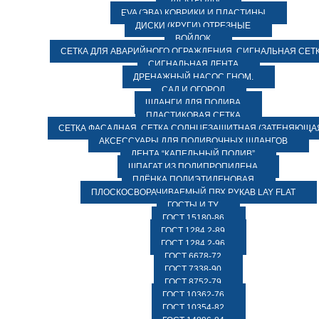
ЭЛЕКТРОДЫ
EVA (ЭВА) КОВРИКИ И ПЛАСТИНЫ
ДИСКИ (КРУГИ) ОТРЕЗНЫЕ
ВОЙЛОК
СЕТКА ДЛЯ АВАРИЙНОГО ОГРАЖДЕНИЯ, СИГНАЛЬНАЯ СЕТ
СИГНАЛЬНАЯ ЛЕНТА
ДРЕНАЖНЫЙ НАСОС ГНОМ.
САД И ОГОРОД
ШЛАНГИ ДЛЯ ПОЛИВА
ПЛАСТИКОВАЯ СЕТКА
СЕТКА ФАСАДНАЯ. СЕТКА СОЛНЦЕЗАЩИТНАЯ (ЗАТЕНЯЮЩАЯ
АКСЕССУАРЫ ДЛЯ ПОЛИВОЧНЫХ ШЛАНГОВ
ЛЕНТА “КАПЕЛЬНЫЙ ПОЛИВ”
ШПАГАТ ИЗ ПОЛИПРОПИЛЕНА
ПЛЁНКА ПОЛИЭТИЛЕНОВАЯ
ПЛОСКОСВОРАЧИВАЕМЫЙ ПВХ РУКАВ LAY FLAT
ГОСТЫ И ТУ
ГОСТ 15180-86
ГОСТ 1284.2-89
ГОСТ 1284.2-96
ГОСТ 6678-72
ГОСТ 7338-90
ГОСТ 8752-79
ГОСТ 10362-76
ГОСТ 10354-82