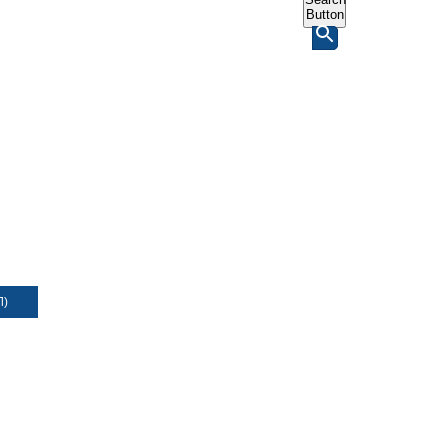
Button
Л)