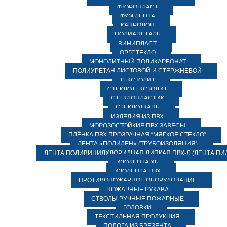
ФТОРОПЛАСТ
ФУМ ЛЕНТА
КАПРОЛОН
ПОЛИАЦЕТАЛЬ
ВИНИПЛАСТ
ОРГСТЕКЛО
МОНОЛИТНЫЙ ПОЛИКАРБОНАТ
ПОЛИУРЕТАН ЛИСТОВОЙ И СТЕРЖНЕВОЙ
ТЕКСТОЛИТ
СТЕКЛОТЕКСТОЛИТ
СТЕКЛОПЛАСТИК
СТЕКЛОТКАНЬ
ИЗДЕЛИЯ ИЗ ПВХ
МОРОЗОСТОЙКИЕ ПВХ ЗАВЕСЫ
ПЛЁНКА ПВХ ПРОЗРАЧНАЯ “МЯГКОЕ СТЕКЛО”
ЛЕНТА «ПОЛИЛЕН» (ТРУБОИЗОЛЯЦИЯ)
ЛЕНТА ПОЛИВИНИЛХЛОРИДНАЯ ЛИПКАЯ ПВХ-Л (ЛЕНТА ПИ
ИЗОЛЕНТА ХБ
ИЗОЛЕНТА ПВХ
ПРОТИВОПОЖАРНОЕ ОБОРУДОВАНИЕ
ПОЖАРНЫЕ РУКАВА
СТВОЛЫ РУЧНЫЕ ПОЖАРНЫЕ
ГОЛОВКИ
ТЕКСТИЛЬНАЯ ПРОДУКЦИЯ
ПОЛОГА ИЗ БРЕЗЕНТА