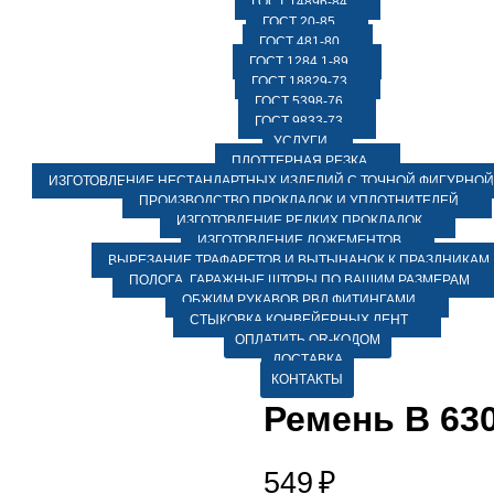
ГОСТ 14896-84
ГОСТ 20-85
ГОСТ 481-80
ГОСТ 1284.1-89
ГОСТ 18829-73
ГОСТ 5398-76
ГОСТ 9833-73
УСЛУГИ
ПЛОТТЕРНАЯ РЕЗКА
ИЗГОТОВЛЕНИЕ НЕСТАНДАРТНЫХ ИЗДЕЛИЙ С ТОЧНОЙ ФИГУРНОЙ
ПРОИЗВОДСТВО ПРОКЛАДОК И УПЛОТНИТЕЛЕЙ
ИЗГОТОВЛЕНИЕ РЕДКИХ ПРОКЛАДОК
ИЗГОТОВЛЕНИЕ ЛОЖЕМЕНТОВ
ВЫРЕЗАНИЕ ТРАФАРЕТОВ И ВЫТЫНАНОК К ПРАЗДНИКАМ
ПОЛОГА, ГАРАЖНЫЕ ШТОРЫ ПО ВАШИМ РАЗМЕРАМ
ОБЖИМ РУКАВОВ РВД ФИТИНГАМИ
СТЫКОВКА КОНВЕЙЕРНЫХ ЛЕНТ
ОПЛАТИТЬ QR-КОДОМ
ДОСТАВКА
КОНТАКТЫ
Ремень В 630
549
₽