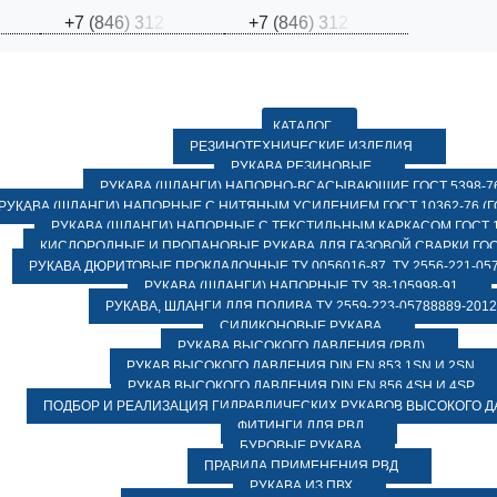
+
7
(
8
4
6
)
3
1
2
+
7
(
8
4
6
)
3
1
2
КАТАЛОГ
РЕЗИНОТЕХНИЧЕСКИЕ ИЗДЕЛИЯ
РУКАВА РЕЗИНОВЫЕ
РУКАВА (ШЛАНГИ) НАПОРНО-ВСАСЫВАЮЩИЕ ГОСТ 5398-7
РУКАВА (ШЛАНГИ) НАПОРНЫЕ С НИТЯНЫМ УСИЛЕНИЕМ ГОСТ 10362-76 (ГО
РУКАВА (ШЛАНГИ) НАПОРНЫЕ С ТЕКСТИЛЬНЫМ КАРКАСОМ ГОСТ 1
КИСЛОРОДНЫЕ И ПРОПАНОВЫЕ РУКАВА ДЛЯ ГАЗОВОЙ СВАРКИ ГОСТ
РУКАВА ДЮРИТОВЫЕ ПРОКЛАДОЧНЫЕ ТУ 0056016-87, ТУ 2556-221-057
РУКАВА (ШЛАНГИ) НАПОРНЫЕ ТУ 38-105998-91
РУКАВА, ШЛАНГИ ДЛЯ ПОЛИВА ТУ 2559-223-05788889-2012
СИЛИКОНОВЫЕ РУКАВА
РУКАВА ВЫСОКОГО ДАВЛЕНИЯ (РВД)
РУКАВ ВЫСОКОГО ДАВЛЕНИЯ DIN EN 853 1SN И 2SN
РУКАВ ВЫСОКОГО ДАВЛЕНИЯ DIN EN 856 4SH И 4SP
ПОДБОР И РЕАЛИЗАЦИЯ ГИДРАВЛИЧЕСКИХ РУКАВОВ ВЫСОКОГО 
ФИТИНГИ ДЛЯ РВД
БУРОВЫЕ РУКАВА
ПРАВИЛА ПРИМЕНЕНИЯ РВД
РУКАВА ИЗ ПВХ