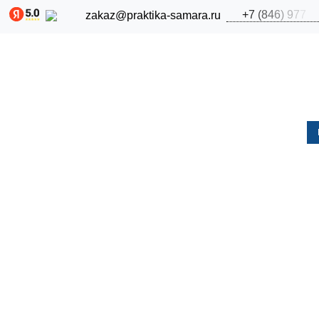
+
7
(
8
4
6
)
9
7
7
zakaz@praktika-samara.ru