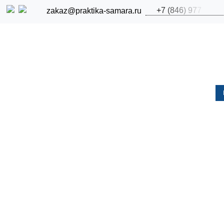
+
7
(
8
4
6
)
9
7
7
zakaz@praktika-samara.ru