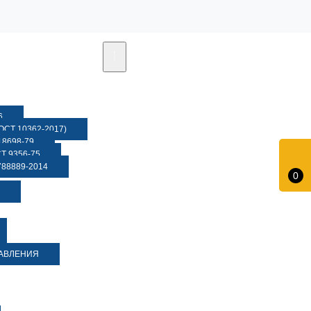
6
СТ 10362-2017)
8698-79
 9356-75
88889-2014
0
ДАВЛЕНИЯ