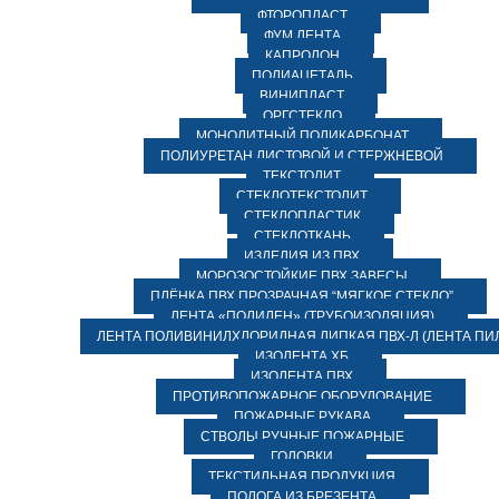
ФТОРОПЛАСТ
ФУМ ЛЕНТА
КАПРОЛОН
ПОЛИАЦЕТАЛЬ
ВИНИПЛАСТ
ОРГСТЕКЛО
МОНОЛИТНЫЙ ПОЛИКАРБОНАТ
ПОЛИУРЕТАН ЛИСТОВОЙ И СТЕРЖНЕВОЙ
ТЕКСТОЛИТ
СТЕКЛОТЕКСТОЛИТ
СТЕКЛОПЛАСТИК
СТЕКЛОТКАНЬ
ИЗДЕЛИЯ ИЗ ПВХ
МОРОЗОСТОЙКИЕ ПВХ ЗАВЕСЫ
ПЛЁНКА ПВХ ПРОЗРАЧНАЯ “МЯГКОЕ СТЕКЛО”
ЛЕНТА «ПОЛИЛЕН» (ТРУБОИЗОЛЯЦИЯ)
ЛЕНТА ПОЛИВИНИЛХЛОРИДНАЯ ЛИПКАЯ ПВХ-Л (ЛЕНТА ПИ
ИЗОЛЕНТА ХБ
ИЗОЛЕНТА ПВХ
ПРОТИВОПОЖАРНОЕ ОБОРУДОВАНИЕ
ПОЖАРНЫЕ РУКАВА
СТВОЛЫ РУЧНЫЕ ПОЖАРНЫЕ
ГОЛОВКИ
ТЕКСТИЛЬНАЯ ПРОДУКЦИЯ
ПОЛОГА ИЗ БРЕЗЕНТА