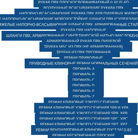
РУКАВ ПВХ ПЛОСКОСВОРАЧИВАЕМЫЙ (LAY FLAT)
ВОЗДУШНЫЕ ВСАСЫВАЮЩИЕ РУКАВА ПВХ
НАПОРНО-ВСАСЫВАЮЩИЕ РУКАВА ПВХ ДЛЯ ПИЩЕВЫХ ЖИДК
 НАПОРНО-ВСАСЫВАЮЩИЕ МОРОЗОСТОЙКИЕ ШЛАНГИ ПВХ (СУПЕРЭЛАС
ЯЖЕЛЫЕ НАПОРНО-ВСАСЫВАЮЩИЕ ШЛАНГИ ПВХ, АРМИРОВАННЫЕ СТА
РУКАВА ПВХ НАПОРНЫЕ
ШЛАНГИ ПВХ, АРМИРОВАННЫЕ СИНТЕТИЧЕСКОЙ НИТЬЮ (МАСЛОБЕН
АРМИРОВАННЫЙ РУКАВ ПВХ ПИЩЕВОЙ
ТРУБКА МБС ИЗ ПВХ (НЕ АРМИРОВАННАЯ)
ТРУБКА ИЗ ПВХ ПРОЗРАЧНАЯ
РЕМНИ ПРИВОДНЫЕ
ПРИВОДНЫЕ КЛИНОВЫЕ РЕМНИ НОРМАЛЬНЫХ СЕЧЕНИЙ
ПРОФИЛЬ A
ПРОФИЛЬ B
ПРОФИЛЬ C
ПРОФИЛЬ D
ПРОФИЛЬ E
ПРОФИЛЬ Z
РЕМНИ КЛИНОВЫЕ УЗКОГО СЕЧЕНИЯ
РЕМНИ КЛИНОВЫЕ УЗКОГО СЕЧЕНИЯ SPA И XPA
РЕМНИ КЛИНОВЫЕ УЗКОГО СЕЧЕНИЯ SPB, XPB
РЕМНИ КЛИНОВЫЕ УЗКОГО СЕЧЕНИЯ SPC, XPC
РЕМНИ КЛИНОВЫЕ УЗКОГО СЕЧЕНИЯ SPZ, XPZ
РЕМНИ ВЕНТИЛЯТОРНЫЕ КЛИНОВЫЕ ГОСТ 5813-93
РЕМНИ БЕСКОНЕЧНЫЕ ПЛОСКИЕ