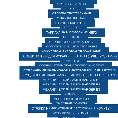
СТЯЖНЫЕ РЕМНИ
СТРОПЫ
СТРОПЫ ТЕКСТИЛЬНЫЕ
СТРОПЫ ЦЕПНЫЕ
СТРОПЫ КАНАТНЫЕ
БРЕЗЕНТ
ТАРПАУЛИН И ПОЛОГИ ИЗ НЕГО
БЕЛЬТИНГ
ПЕРЧАТКИ Х/Б И РУКАВИЦЫ
СОПУТСТВУЮЩИЕ МАТЕРИАЛЫ
КОЖКАРТОН И КАРТОН ОБЛОЖЕЧНЫЙ
СОЕДИНИТЕЛИ ДЛЯ РУКАВОВ/ШЛАНГОВ (ЁРШ, БРС, КАМЛОК
КАМЛОКИ
СОЕДИНИТЕЛИ ТРАНСПОРТЁРНЫХ ЛЕНТ
СОЕДИНЕНИЕ ШАРНИРНОЕ ВИНТОВОЕ FOLLA FURETTO N 4
СОЕДИНЕНИЕ ШАРНИРНОЕ ВИНТОВОЕ FOLLA FURETTO N 7
МЕХАНИЧЕСКИЙ ЗАМОК BARGER B1
МЕХАНИЧЕСКИЙ ЗАМОК BARGER B2
МЕХАНИЧЕСКИЙ ЗАМОК BARGER B3
ХОМУТЫ
ЧЕРВЯЧНЫЕ ХОМУТЫ
СИЛОВЫЕ ХОМУТЫ
СТЯЖКИ НЕЙЛОНОВЫЕ (ПЛАСТИКОВЫЕ ХОМУТЫ)
ПРОВОЛОЧНЫЕ ХОМУТЫ