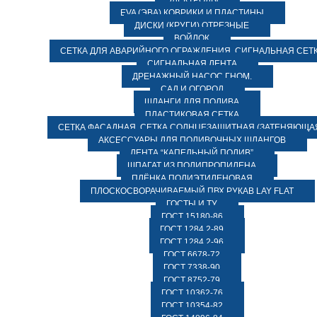
ЭЛЕКТРОДЫ
EVA (ЭВА) КОВРИКИ И ПЛАСТИНЫ
ДИСКИ (КРУГИ) ОТРЕЗНЫЕ
ВОЙЛОК
СЕТКА ДЛЯ АВАРИЙНОГО ОГРАЖДЕНИЯ, СИГНАЛЬНАЯ СЕТ
СИГНАЛЬНАЯ ЛЕНТА
ДРЕНАЖНЫЙ НАСОС ГНОМ.
САД И ОГОРОД
ШЛАНГИ ДЛЯ ПОЛИВА
ПЛАСТИКОВАЯ СЕТКА
СЕТКА ФАСАДНАЯ. СЕТКА СОЛНЦЕЗАЩИТНАЯ (ЗАТЕНЯЮЩАЯ
АКСЕССУАРЫ ДЛЯ ПОЛИВОЧНЫХ ШЛАНГОВ
ЛЕНТА “КАПЕЛЬНЫЙ ПОЛИВ”
ШПАГАТ ИЗ ПОЛИПРОПИЛЕНА
ПЛЁНКА ПОЛИЭТИЛЕНОВАЯ
ПЛОСКОСВОРАЧИВАЕМЫЙ ПВХ РУКАВ LAY FLAT
ГОСТЫ И ТУ
ГОСТ 15180-86
ГОСТ 1284.2-89
ГОСТ 1284.2-96
ГОСТ 6678-72
ГОСТ 7338-90
ГОСТ 8752-79
ГОСТ 10362-76
ГОСТ 10354-82