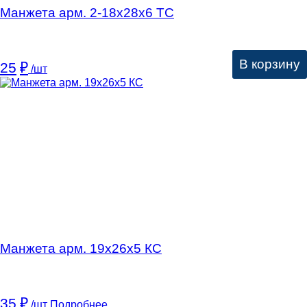
Манжета арм. 2-18х28х6 ТС
В корзину
25
₽
/шт
Манжета арм. 19х26х5 КC
35
₽
/шт
Подробнее