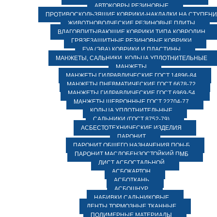
АВТОКОВРЫ РЕЗИНОВЫЕ
ПРОТИВОСКОЛЬЗЯЩИЕ КОВРИКИ-НАКЛАДКИ НА СТУПЕН
ЖИВОТНОВОДЧЕСКИЕ РЕЗИНОВЫЕ ПЛИТЫ
ВЛАГОВПИТЫВАЮЩИЕ КОВРИКИ ТИПА КОВРОЛИН
ГРЯЗЕЗАЩИТНЫЕ РЕЗИНОВЫЕ КОВРИКИ
EVA (ЭВА) КОВРИКИ И ПЛАСТИНЫ
МАНЖЕТЫ, САЛЬНИКИ, КОЛЬЦА УПЛОТНИТЕЛЬНЫЕ
МАНЖЕТЫ
МАНЖЕТЫ ГИДРАВЛИЧЕСКИЕ ГОСТ 14896-84
МАНЖЕТЫ ПНЕВМАТИЧЕСКИЕ ГОСТ 6678-72
МАНЖЕТЫ ГИДРАВЛИЧЕСКИЕ ГОСТ 6969-54
МАНЖЕТЫ ШЕВРОННЫЕ ГОСТ 22704-77
КОЛЬЦА УПЛОТНИТЕЛЬНЫЕ
САЛЬНИКИ (ГОСТ 8752-79)
АСБЕСТОТЕХНИЧЕСКИЕ ИЗДЕЛИЯ
ПАРОНИТ
ПАРОНИТ ОБЩЕГО НАЗНАЧЕНИЯ ПОН-Б
ПАРОНИТ МАСЛОБЕНЗОСТОЙКИЙ ПМБ
ЛИСТ АСБОСТАЛЬНОЙ
АСБОКАРТОН
АСБОТКАНЬ
АСБОШНУР
НАБИВКИ САЛЬНИКОВЫЕ
ЛЕНТЫ ТОРМОЗНЫЕ ТКАННЫЕ
ПОЛИМЕРНЫЕ МАТЕРИАЛЫ