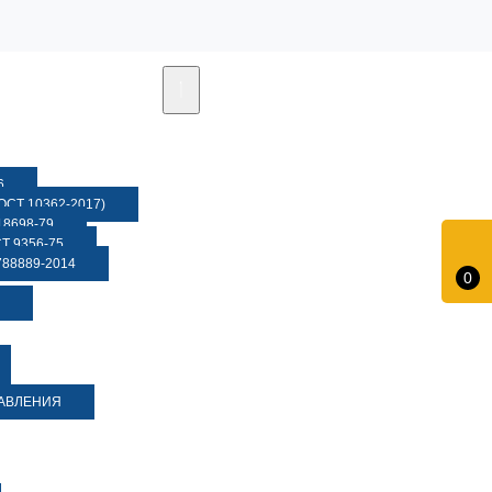
6
СТ 10362-2017)
8698-79
 9356-75
88889-2014
0
ДАВЛЕНИЯ