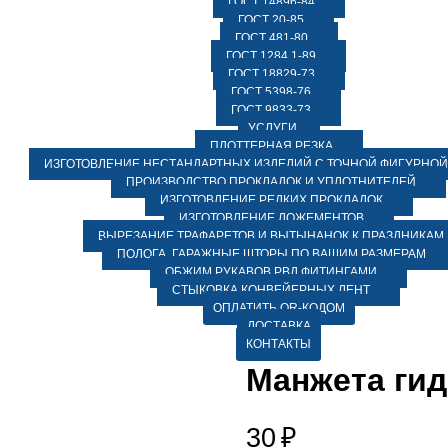
ГОСТ 14896-84
ГОСТ 20-85
ГОСТ 481-80
ГОСТ 1284.1-89
ГОСТ 18829-73
ГОСТ 5398-76
ГОСТ 9833-73
УСЛУГИ
ПЛОТТЕРНАЯ РЕЗКА
ИЗГОТОВЛЕНИЕ НЕСТАНДАРТНЫХ ИЗДЕЛИЙ С ТОЧНОЙ ФИГУРНОЙ
ПРОИЗВОДСТВО ПРОКЛАДОК И УПЛОТНИТЕЛЕЙ
ИЗГОТОВЛЕНИЕ РЕДКИХ ПРОКЛАДОК
ИЗГОТОВЛЕНИЕ ЛОЖЕМЕНТОВ
ВЫРЕЗАНИЕ ТРАФАРЕТОВ И ВЫТЫНАНОК К ПРАЗДНИКАМ
ПОЛОГА, ГАРАЖНЫЕ ШТОРЫ ПО ВАШИМ РАЗМЕРАМ
ОБЖИМ РУКАВОВ РВД ФИТИНГАМИ
СТЫКОВКА КОНВЕЙЕРНЫХ ЛЕНТ
ОПЛАТИТЬ QR-КОДОМ
ДОСТАВКА
КОНТАКТЫ
Манжета гид
30
₽