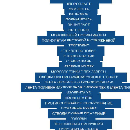
ФТОРОПЛАСТ
ФУМ ЛЕНТА
КАПРОЛОН
ПОЛИАЦЕТАЛЬ
ВИНИПЛАСТ
ОРГСТЕКЛО
МОНОЛИТНЫЙ ПОЛИКАРБОНАТ
ПОЛИУРЕТАН ЛИСТОВОЙ И СТЕРЖНЕВОЙ
ТЕКСТОЛИТ
СТЕКЛОТЕКСТОЛИТ
СТЕКЛОПЛАСТИК
СТЕКЛОТКАНЬ
ИЗДЕЛИЯ ИЗ ПВХ
МОРОЗОСТОЙКИЕ ПВХ ЗАВЕСЫ
ПЛЁНКА ПВХ ПРОЗРАЧНАЯ “МЯГКОЕ СТЕКЛО”
ЛЕНТА «ПОЛИЛЕН» (ТРУБОИЗОЛЯЦИЯ)
ЛЕНТА ПОЛИВИНИЛХЛОРИДНАЯ ЛИПКАЯ ПВХ-Л (ЛЕНТА ПИ
ИЗОЛЕНТА ХБ
ИЗОЛЕНТА ПВХ
ПРОТИВОПОЖАРНОЕ ОБОРУДОВАНИЕ
ПОЖАРНЫЕ РУКАВА
СТВОЛЫ РУЧНЫЕ ПОЖАРНЫЕ
ГОЛОВКИ
ТЕКСТИЛЬНАЯ ПРОДУКЦИЯ
ПОЛОГА ИЗ БРЕЗЕНТА