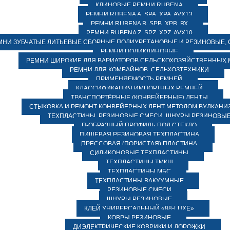
КЛИНОВЫЕ РЕМНИ RUBENA
РЕМНИ RUBENA А, SPA, XPA, AVX13
РЕМНИ RUBENA В, SPВ, ХPВ, ВХ
РЕМНИ RUBENA Z, SPZ, XPZ, AVX10
МНИ ЗУБЧАТЫЕ ЛИТЬЕВЫЕ СБОРНЫЕ ПОЛИУРЕТАНОВЫЕ И РЕЗИНОВЫЕ, 
РЕМНИ ПОЛИКЛИНОВЫЕ
РЕМНИ ШИРОКИЕ ДЛЯ ВАРИАТОРОВ СЕЛЬСКОХОЗЯЙСТВЕННЫХ
РЕМНИ ДЛЯ КОМБАЙНОВ, СЕЛЬХОЗТЕХНИКИ
ПРИМЕНЯЕМОСТЬ РЕМНЕЙ
КЛАССИФИКАЦИЯ ИМПОРТНЫХ РЕМНЕЙ
ТРАНСПОРТЁРНЫЕ (КОНВЕЙЕРНЫЕ) ЛЕНТЫ
СТЫКОВКА И РЕМОНТ КОНВЕЙЕРНЫХ ЛЕНТ МЕТОДОМ ВУЛКАНИ
ТЕХПЛАСТИНЫ, РЕЗИНОВЫЕ СМЕСИ, ШНУРЫ РЕЗИНОВЫ
П-ОБРАЗНЫЙ ПРОФИЛЬ ПОД СТЕКЛО
ПИЩЕВАЯ РЕЗИНОВАЯ ТЕХПЛАСТИНА
ПРЕССОВАЯ (ПОРИСТАЯ) ПЛАСТИНА
СИЛИКОНОВЫЕ ТЕХПЛАСТИНЫ
ТЕХПЛАСТИНЫ ТМКЩ
ТЕХПЛАСТИНЫ МБС
ТЕХПЛАСТИНЫ ВАКУУМНЫЕ
РЕЗИНОВЫЕ СМЕСИ
ШНУРЫ РЕЗИНОВЫЕ
КЛЕЙ УНИВЕРСАЛЬНЫЙ «88-LUXE»
КОВРЫ РЕЗИНОВЫЕ
ДИЭЛЕКТРИЧЕСКИЕ КОВРИКИ И ДОРОЖКИ