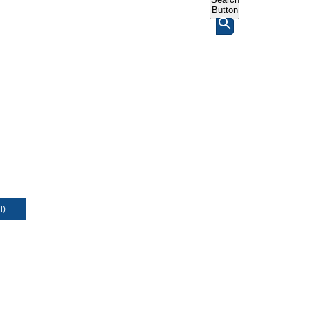
Button
Л)