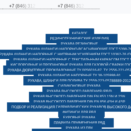
+
7
(
8
4
6
)
3
1
2
+
7
(
8
4
6
)
3
1
2
КАТАЛОГ
РЕЗИНОТЕХНИЧЕСКИЕ ИЗДЕЛИЯ
РУКАВА РЕЗИНОВЫЕ
РУКАВА (ШЛАНГИ) НАПОРНО-ВСАСЫВАЮЩИЕ ГОСТ 5398-7
РУКАВА (ШЛАНГИ) НАПОРНЫЕ С НИТЯНЫМ УСИЛЕНИЕМ ГОСТ 10362-76 (ГО
РУКАВА (ШЛАНГИ) НАПОРНЫЕ С ТЕКСТИЛЬНЫМ КАРКАСОМ ГОСТ 1
КИСЛОРОДНЫЕ И ПРОПАНОВЫЕ РУКАВА ДЛЯ ГАЗОВОЙ СВАРКИ ГОСТ
РУКАВА ДЮРИТОВЫЕ ПРОКЛАДОЧНЫЕ ТУ 0056016-87, ТУ 2556-221-057
РУКАВА (ШЛАНГИ) НАПОРНЫЕ ТУ 38-105998-91
РУКАВА, ШЛАНГИ ДЛЯ ПОЛИВА ТУ 2559-223-05788889-2012
СИЛИКОНОВЫЕ РУКАВА
РУКАВА ВЫСОКОГО ДАВЛЕНИЯ (РВД)
РУКАВ ВЫСОКОГО ДАВЛЕНИЯ DIN EN 853 1SN И 2SN
РУКАВ ВЫСОКОГО ДАВЛЕНИЯ DIN EN 856 4SH И 4SP
ПОДБОР И РЕАЛИЗАЦИЯ ГИДРАВЛИЧЕСКИХ РУКАВОВ ВЫСОКОГО 
ФИТИНГИ ДЛЯ РВД
БУРОВЫЕ РУКАВА
ПРАВИЛА ПРИМЕНЕНИЯ РВД
РУКАВА ИЗ ПВХ