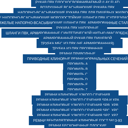
РУКАВ ПВХ ПЛОСКОСВОРАЧИВАЕМЫЙ (LAY FLAT)
ВОЗДУШНЫЕ ВСАСЫВАЮЩИЕ РУКАВА ПВХ
НАПОРНО-ВСАСЫВАЮЩИЕ РУКАВА ПВХ ДЛЯ ПИЩЕВЫХ ЖИДК
 НАПОРНО-ВСАСЫВАЮЩИЕ МОРОЗОСТОЙКИЕ ШЛАНГИ ПВХ (СУПЕРЭЛАС
ЯЖЕЛЫЕ НАПОРНО-ВСАСЫВАЮЩИЕ ШЛАНГИ ПВХ, АРМИРОВАННЫЕ СТА
РУКАВА ПВХ НАПОРНЫЕ
ШЛАНГИ ПВХ, АРМИРОВАННЫЕ СИНТЕТИЧЕСКОЙ НИТЬЮ (МАСЛОБЕН
АРМИРОВАННЫЙ РУКАВ ПВХ ПИЩЕВОЙ
ТРУБКА МБС ИЗ ПВХ (НЕ АРМИРОВАННАЯ)
ТРУБКА ИЗ ПВХ ПРОЗРАЧНАЯ
РЕМНИ ПРИВОДНЫЕ
ПРИВОДНЫЕ КЛИНОВЫЕ РЕМНИ НОРМАЛЬНЫХ СЕЧЕНИЙ
ПРОФИЛЬ A
ПРОФИЛЬ B
ПРОФИЛЬ C
ПРОФИЛЬ D
ПРОФИЛЬ E
ПРОФИЛЬ Z
РЕМНИ КЛИНОВЫЕ УЗКОГО СЕЧЕНИЯ
РЕМНИ КЛИНОВЫЕ УЗКОГО СЕЧЕНИЯ SPA И XPA
РЕМНИ КЛИНОВЫЕ УЗКОГО СЕЧЕНИЯ SPB, XPB
РЕМНИ КЛИНОВЫЕ УЗКОГО СЕЧЕНИЯ SPC, XPC
РЕМНИ КЛИНОВЫЕ УЗКОГО СЕЧЕНИЯ SPZ, XPZ
РЕМНИ ВЕНТИЛЯТОРНЫЕ КЛИНОВЫЕ ГОСТ 5813-93
РЕМНИ БЕСКОНЕЧНЫЕ ПЛОСКИЕ