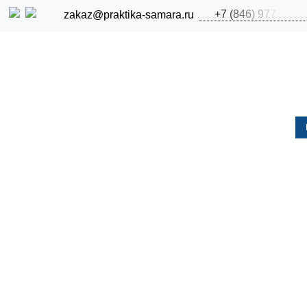
+
7
(
8
4
6
)
9
7
7
zakaz@praktika-samara.ru