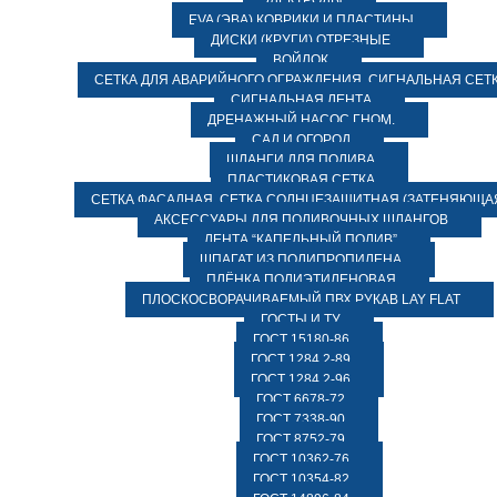
ЭЛЕКТРОДЫ
EVA (ЭВА) КОВРИКИ И ПЛАСТИНЫ
ДИСКИ (КРУГИ) ОТРЕЗНЫЕ
ВОЙЛОК
СЕТКА ДЛЯ АВАРИЙНОГО ОГРАЖДЕНИЯ, СИГНАЛЬНАЯ СЕТ
СИГНАЛЬНАЯ ЛЕНТА
ДРЕНАЖНЫЙ НАСОС ГНОМ.
САД И ОГОРОД
ШЛАНГИ ДЛЯ ПОЛИВА
ПЛАСТИКОВАЯ СЕТКА
СЕТКА ФАСАДНАЯ. СЕТКА СОЛНЦЕЗАЩИТНАЯ (ЗАТЕНЯЮЩАЯ
АКСЕССУАРЫ ДЛЯ ПОЛИВОЧНЫХ ШЛАНГОВ
ЛЕНТА “КАПЕЛЬНЫЙ ПОЛИВ”
ШПАГАТ ИЗ ПОЛИПРОПИЛЕНА
ПЛЁНКА ПОЛИЭТИЛЕНОВАЯ
ПЛОСКОСВОРАЧИВАЕМЫЙ ПВХ РУКАВ LAY FLAT
ГОСТЫ И ТУ
ГОСТ 15180-86
ГОСТ 1284.2-89
ГОСТ 1284.2-96
ГОСТ 6678-72
ГОСТ 7338-90
ГОСТ 8752-79
ГОСТ 10362-76
ГОСТ 10354-82