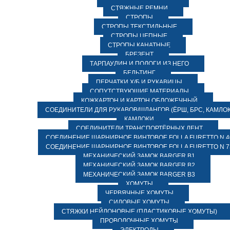
СТЯЖНЫЕ РЕМНИ
СТРОПЫ
СТРОПЫ ТЕКСТИЛЬНЫЕ
СТРОПЫ ЦЕПНЫЕ
СТРОПЫ КАНАТНЫЕ
БРЕЗЕНТ
ТАРПАУЛИН И ПОЛОГИ ИЗ НЕГО
БЕЛЬТИНГ
ПЕРЧАТКИ Х/Б И РУКАВИЦЫ
СОПУТСТВУЮЩИЕ МАТЕРИАЛЫ
КОЖКАРТОН И КАРТОН ОБЛОЖЕЧНЫЙ
СОЕДИНИТЕЛИ ДЛЯ РУКАВОВ/ШЛАНГОВ (ЁРШ, БРС, КАМЛОК
КАМЛОКИ
СОЕДИНИТЕЛИ ТРАНСПОРТЁРНЫХ ЛЕНТ
СОЕДИНЕНИЕ ШАРНИРНОЕ ВИНТОВОЕ FOLLA FURETTO N 4
СОЕДИНЕНИЕ ШАРНИРНОЕ ВИНТОВОЕ FOLLA FURETTO N 7
МЕХАНИЧЕСКИЙ ЗАМОК BARGER B1
МЕХАНИЧЕСКИЙ ЗАМОК BARGER B2
МЕХАНИЧЕСКИЙ ЗАМОК BARGER B3
ХОМУТЫ
ЧЕРВЯЧНЫЕ ХОМУТЫ
СИЛОВЫЕ ХОМУТЫ
СТЯЖКИ НЕЙЛОНОВЫЕ (ПЛАСТИКОВЫЕ ХОМУТЫ)
ПРОВОЛОЧНЫЕ ХОМУТЫ