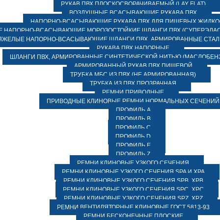
РУКАВ ПВХ ПЛОСКОСВОРАЧИВАЕМЫЙ (LAY FLAT)
ВОЗДУШНЫЕ ВСАСЫВАЮЩИЕ РУКАВА ПВХ
НАПОРНО-ВСАСЫВАЮЩИЕ РУКАВА ПВХ ДЛЯ ПИЩЕВЫХ ЖИДК
 НАПОРНО-ВСАСЫВАЮЩИЕ МОРОЗОСТОЙКИЕ ШЛАНГИ ПВХ (СУПЕРЭЛАС
ЯЖЕЛЫЕ НАПОРНО-ВСАСЫВАЮЩИЕ ШЛАНГИ ПВХ, АРМИРОВАННЫЕ СТА
РУКАВА ПВХ НАПОРНЫЕ
ШЛАНГИ ПВХ, АРМИРОВАННЫЕ СИНТЕТИЧЕСКОЙ НИТЬЮ (МАСЛОБЕН
АРМИРОВАННЫЙ РУКАВ ПВХ ПИЩЕВОЙ
ТРУБКА МБС ИЗ ПВХ (НЕ АРМИРОВАННАЯ)
ТРУБКА ИЗ ПВХ ПРОЗРАЧНАЯ
РЕМНИ ПРИВОДНЫЕ
ПРИВОДНЫЕ КЛИНОВЫЕ РЕМНИ НОРМАЛЬНЫХ СЕЧЕНИЙ
ПРОФИЛЬ A
ПРОФИЛЬ B
ПРОФИЛЬ C
ПРОФИЛЬ D
ПРОФИЛЬ E
ПРОФИЛЬ Z
РЕМНИ КЛИНОВЫЕ УЗКОГО СЕЧЕНИЯ
РЕМНИ КЛИНОВЫЕ УЗКОГО СЕЧЕНИЯ SPA И XPA
РЕМНИ КЛИНОВЫЕ УЗКОГО СЕЧЕНИЯ SPB, XPB
РЕМНИ КЛИНОВЫЕ УЗКОГО СЕЧЕНИЯ SPC, XPC
РЕМНИ КЛИНОВЫЕ УЗКОГО СЕЧЕНИЯ SPZ, XPZ
РЕМНИ ВЕНТИЛЯТОРНЫЕ КЛИНОВЫЕ ГОСТ 5813-93
РЕМНИ БЕСКОНЕЧНЫЕ ПЛОСКИЕ