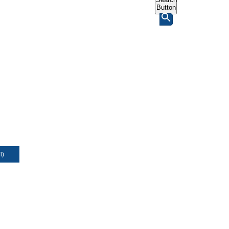
Button
Л)