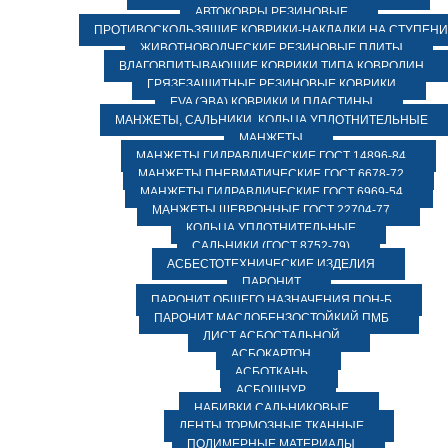
АВТОКОВРЫ РЕЗИНОВЫЕ
ПРОТИВОСКОЛЬЗЯЩИЕ КОВРИКИ-НАКЛАДКИ НА СТУПЕН
ЖИВОТНОВОДЧЕСКИЕ РЕЗИНОВЫЕ ПЛИТЫ
ВЛАГОВПИТЫВАЮЩИЕ КОВРИКИ ТИПА КОВРОЛИН
ГРЯЗЕЗАЩИТНЫЕ РЕЗИНОВЫЕ КОВРИКИ
EVA (ЭВА) КОВРИКИ И ПЛАСТИНЫ
МАНЖЕТЫ, САЛЬНИКИ, КОЛЬЦА УПЛОТНИТЕЛЬНЫЕ
МАНЖЕТЫ
МАНЖЕТЫ ГИДРАВЛИЧЕСКИЕ ГОСТ 14896-84
МАНЖЕТЫ ПНЕВМАТИЧЕСКИЕ ГОСТ 6678-72
МАНЖЕТЫ ГИДРАВЛИЧЕСКИЕ ГОСТ 6969-54
МАНЖЕТЫ ШЕВРОННЫЕ ГОСТ 22704-77
КОЛЬЦА УПЛОТНИТЕЛЬНЫЕ
САЛЬНИКИ (ГОСТ 8752-79)
АСБЕСТОТЕХНИЧЕСКИЕ ИЗДЕЛИЯ
ПАРОНИТ
ПАРОНИТ ОБЩЕГО НАЗНАЧЕНИЯ ПОН-Б
ПАРОНИТ МАСЛОБЕНЗОСТОЙКИЙ ПМБ
ЛИСТ АСБОСТАЛЬНОЙ
АСБОКАРТОН
АСБОТКАНЬ
АСБОШНУР
НАБИВКИ САЛЬНИКОВЫЕ
ЛЕНТЫ ТОРМОЗНЫЕ ТКАННЫЕ
ПОЛИМЕРНЫЕ МАТЕРИАЛЫ