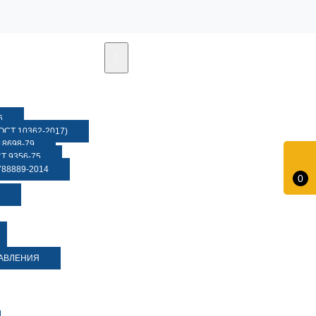
6
СТ 10362-2017)
8698-79
 9356-75
88889-2014
0
ДАВЛЕНИЯ