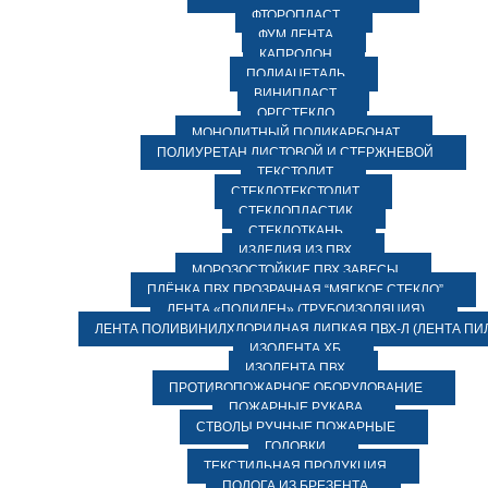
ФТОРОПЛАСТ
ФУМ ЛЕНТА
КАПРОЛОН
ПОЛИАЦЕТАЛЬ
ВИНИПЛАСТ
ОРГСТЕКЛО
МОНОЛИТНЫЙ ПОЛИКАРБОНАТ
ПОЛИУРЕТАН ЛИСТОВОЙ И СТЕРЖНЕВОЙ
ТЕКСТОЛИТ
СТЕКЛОТЕКСТОЛИТ
СТЕКЛОПЛАСТИК
СТЕКЛОТКАНЬ
ИЗДЕЛИЯ ИЗ ПВХ
МОРОЗОСТОЙКИЕ ПВХ ЗАВЕСЫ
ПЛЁНКА ПВХ ПРОЗРАЧНАЯ “МЯГКОЕ СТЕКЛО”
ЛЕНТА «ПОЛИЛЕН» (ТРУБОИЗОЛЯЦИЯ)
ЛЕНТА ПОЛИВИНИЛХЛОРИДНАЯ ЛИПКАЯ ПВХ-Л (ЛЕНТА ПИ
ИЗОЛЕНТА ХБ
ИЗОЛЕНТА ПВХ
ПРОТИВОПОЖАРНОЕ ОБОРУДОВАНИЕ
ПОЖАРНЫЕ РУКАВА
СТВОЛЫ РУЧНЫЕ ПОЖАРНЫЕ
ГОЛОВКИ
ТЕКСТИЛЬНАЯ ПРОДУКЦИЯ
ПОЛОГА ИЗ БРЕЗЕНТА