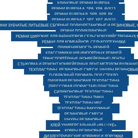
КЛИНОВЫЕ РЕМНИ RUBENA
РЕМНИ RUBENA А, SPA, XPA, AVX13
РЕМНИ RUBENA В, SPВ, ХPВ, ВХ
РЕМНИ RUBENA Z, SPZ, XPZ, AVX10
МНИ ЗУБЧАТЫЕ ЛИТЬЕВЫЕ СБОРНЫЕ ПОЛИУРЕТАНОВЫЕ И РЕЗИНОВЫЕ, 
РЕМНИ ПОЛИКЛИНОВЫЕ
РЕМНИ ШИРОКИЕ ДЛЯ ВАРИАТОРОВ СЕЛЬСКОХОЗЯЙСТВЕННЫХ
РЕМНИ ДЛЯ КОМБАЙНОВ, СЕЛЬХОЗТЕХНИКИ
ПРИМЕНЯЕМОСТЬ РЕМНЕЙ
КЛАССИФИКАЦИЯ ИМПОРТНЫХ РЕМНЕЙ
ТРАНСПОРТЁРНЫЕ (КОНВЕЙЕРНЫЕ) ЛЕНТЫ
СТЫКОВКА И РЕМОНТ КОНВЕЙЕРНЫХ ЛЕНТ МЕТОДОМ ВУЛКАНИ
ТЕХПЛАСТИНЫ, РЕЗИНОВЫЕ СМЕСИ, ШНУРЫ РЕЗИНОВЫ
П-ОБРАЗНЫЙ ПРОФИЛЬ ПОД СТЕКЛО
ПИЩЕВАЯ РЕЗИНОВАЯ ТЕХПЛАСТИНА
ПРЕССОВАЯ (ПОРИСТАЯ) ПЛАСТИНА
СИЛИКОНОВЫЕ ТЕХПЛАСТИНЫ
ТЕХПЛАСТИНЫ ТМКЩ
ТЕХПЛАСТИНЫ МБС
ТЕХПЛАСТИНЫ ВАКУУМНЫЕ
РЕЗИНОВЫЕ СМЕСИ
ШНУРЫ РЕЗИНОВЫЕ
КЛЕЙ УНИВЕРСАЛЬНЫЙ «88-LUXE»
КОВРЫ РЕЗИНОВЫЕ
ДИЭЛЕКТРИЧЕСКИЕ КОВРИКИ И ДОРОЖКИ