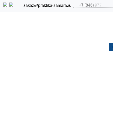
+
7
(
8
4
6
)
9
7
7
zakaz@praktika-samara.ru