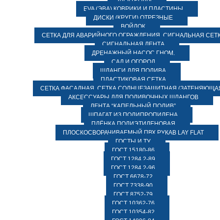
ЭЛЕКТРОДЫ
EVA (ЭВА) КОВРИКИ И ПЛАСТИНЫ
ДИСКИ (КРУГИ) ОТРЕЗНЫЕ
ВОЙЛОК
СЕТКА ДЛЯ АВАРИЙНОГО ОГРАЖДЕНИЯ, СИГНАЛЬНАЯ СЕТ
СИГНАЛЬНАЯ ЛЕНТА
ДРЕНАЖНЫЙ НАСОС ГНОМ.
САД И ОГОРОД
ШЛАНГИ ДЛЯ ПОЛИВА
ПЛАСТИКОВАЯ СЕТКА
СЕТКА ФАСАДНАЯ. СЕТКА СОЛНЦЕЗАЩИТНАЯ (ЗАТЕНЯЮЩАЯ
АКСЕССУАРЫ ДЛЯ ПОЛИВОЧНЫХ ШЛАНГОВ
ЛЕНТА “КАПЕЛЬНЫЙ ПОЛИВ”
ШПАГАТ ИЗ ПОЛИПРОПИЛЕНА
ПЛЁНКА ПОЛИЭТИЛЕНОВАЯ
ПЛОСКОСВОРАЧИВАЕМЫЙ ПВХ РУКАВ LAY FLAT
ГОСТЫ И ТУ
ГОСТ 15180-86
ГОСТ 1284.2-89
ГОСТ 1284.2-96
ГОСТ 6678-72
ГОСТ 7338-90
ГОСТ 8752-79
ГОСТ 10362-76
ГОСТ 10354-82