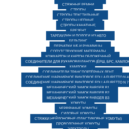
СТЯЖНЫЕ РЕМНИ
СТРОПЫ
СТРОПЫ ТЕКСТИЛЬНЫЕ
СТРОПЫ ЦЕПНЫЕ
СТРОПЫ КАНАТНЫЕ
БРЕЗЕНТ
ТАРПАУЛИН И ПОЛОГИ ИЗ НЕГО
БЕЛЬТИНГ
ПЕРЧАТКИ Х/Б И РУКАВИЦЫ
СОПУТСТВУЮЩИЕ МАТЕРИАЛЫ
КОЖКАРТОН И КАРТОН ОБЛОЖЕЧНЫЙ
СОЕДИНИТЕЛИ ДЛЯ РУКАВОВ/ШЛАНГОВ (ЁРШ, БРС, КАМЛОК
КАМЛОКИ
СОЕДИНИТЕЛИ ТРАНСПОРТЁРНЫХ ЛЕНТ
СОЕДИНЕНИЕ ШАРНИРНОЕ ВИНТОВОЕ FOLLA FURETTO N 4
СОЕДИНЕНИЕ ШАРНИРНОЕ ВИНТОВОЕ FOLLA FURETTO N 7
МЕХАНИЧЕСКИЙ ЗАМОК BARGER B1
МЕХАНИЧЕСКИЙ ЗАМОК BARGER B2
МЕХАНИЧЕСКИЙ ЗАМОК BARGER B3
ХОМУТЫ
ЧЕРВЯЧНЫЕ ХОМУТЫ
СИЛОВЫЕ ХОМУТЫ
СТЯЖКИ НЕЙЛОНОВЫЕ (ПЛАСТИКОВЫЕ ХОМУТЫ)
ПРОВОЛОЧНЫЕ ХОМУТЫ