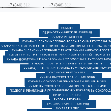
+
7
(
8
4
6
)
3
1
2
+
7
(
8
4
6
)
3
1
2
КАТАЛОГ
РЕЗИНОТЕХНИЧЕСКИЕ ИЗДЕЛИЯ
РУКАВА РЕЗИНОВЫЕ
РУКАВА (ШЛАНГИ) НАПОРНО-ВСАСЫВАЮЩИЕ ГОСТ 5398-7
РУКАВА (ШЛАНГИ) НАПОРНЫЕ С НИТЯНЫМ УСИЛЕНИЕМ ГОСТ 10362-76 (ГО
РУКАВА (ШЛАНГИ) НАПОРНЫЕ С ТЕКСТИЛЬНЫМ КАРКАСОМ ГОСТ 1
КИСЛОРОДНЫЕ И ПРОПАНОВЫЕ РУКАВА ДЛЯ ГАЗОВОЙ СВАРКИ ГОСТ
РУКАВА ДЮРИТОВЫЕ ПРОКЛАДОЧНЫЕ ТУ 0056016-87, ТУ 2556-221-057
РУКАВА (ШЛАНГИ) НАПОРНЫЕ ТУ 38-105998-91
РУКАВА, ШЛАНГИ ДЛЯ ПОЛИВА ТУ 2559-223-05788889-2012
СИЛИКОНОВЫЕ РУКАВА
РУКАВА ВЫСОКОГО ДАВЛЕНИЯ (РВД)
РУКАВ ВЫСОКОГО ДАВЛЕНИЯ DIN EN 853 1SN И 2SN
РУКАВ ВЫСОКОГО ДАВЛЕНИЯ DIN EN 856 4SH И 4SP
ПОДБОР И РЕАЛИЗАЦИЯ ГИДРАВЛИЧЕСКИХ РУКАВОВ ВЫСОКОГО 
ФИТИНГИ ДЛЯ РВД
БУРОВЫЕ РУКАВА
ПРАВИЛА ПРИМЕНЕНИЯ РВД
РУКАВА ИЗ ПВХ