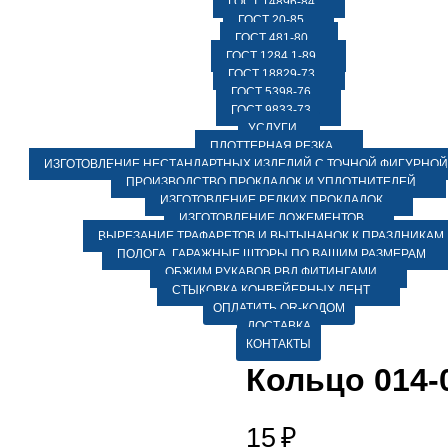
ГОСТ 14896-84
ГОСТ 20-85
ГОСТ 481-80
ГОСТ 1284.1-89
ГОСТ 18829-73
ГОСТ 5398-76
ГОСТ 9833-73
УСЛУГИ
ПЛОТТЕРНАЯ РЕЗКА
ИЗГОТОВЛЕНИЕ НЕСТАНДАРТНЫХ ИЗДЕЛИЙ С ТОЧНОЙ ФИГУРНОЙ
ПРОИЗВОДСТВО ПРОКЛАДОК И УПЛОТНИТЕЛЕЙ
ИЗГОТОВЛЕНИЕ РЕДКИХ ПРОКЛАДОК
ИЗГОТОВЛЕНИЕ ЛОЖЕМЕНТОВ
ВЫРЕЗАНИЕ ТРАФАРЕТОВ И ВЫТЫНАНОК К ПРАЗДНИКАМ
ПОЛОГА, ГАРАЖНЫЕ ШТОРЫ ПО ВАШИМ РАЗМЕРАМ
ОБЖИМ РУКАВОВ РВД ФИТИНГАМИ
СТЫКОВКА КОНВЕЙЕРНЫХ ЛЕНТ
ОПЛАТИТЬ QR-КОДОМ
ДОСТАВКА
КОНТАКТЫ
Кольцо 014-
15
₽