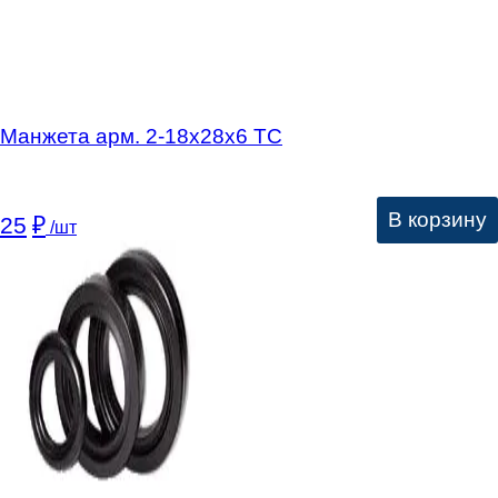
Манжета арм. 2-18х28х6 ТС
В корзину
25
₽
/шт