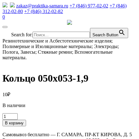
zakaz@praktika-samara.ru
+7 (846) 977-02-02
+7 (846)
312-02-80
+7 (846) 312-02-82
0
Search for:
Search Button
Резинотехнические и Асбестотехнические изделия;
Полимерные и Изоляционные материалы; Электроды;
Полога, Завесы; Стяжные ремни; Вспомогательные
материалы.
Кольцо 050х053-1,9
10
₽
В наличии
Количество
товара
В корзину
Кольцо
050х053-
Самовывоз бесплатно — Г. САМАРА, ПР-КТ КИРОВА, Д. 5
1,9