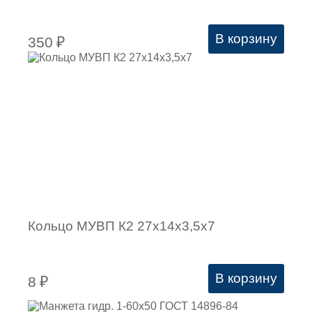
В корзину
350
₽
Кольцо МУВП К2 27х14х3,5х7
В корзину
8
₽