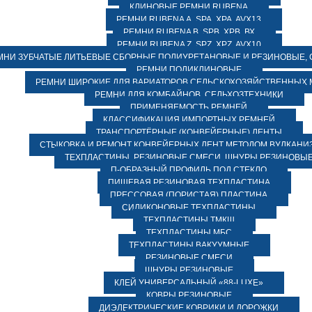
КЛИНОВЫЕ РЕМНИ RUBENA
РЕМНИ RUBENA А, SPA, XPA, AVX13
РЕМНИ RUBENA В, SPВ, ХPВ, ВХ
РЕМНИ RUBENA Z, SPZ, XPZ, AVX10
МНИ ЗУБЧАТЫЕ ЛИТЬЕВЫЕ СБОРНЫЕ ПОЛИУРЕТАНОВЫЕ И РЕЗИНОВЫЕ, 
РЕМНИ ПОЛИКЛИНОВЫЕ
РЕМНИ ШИРОКИЕ ДЛЯ ВАРИАТОРОВ СЕЛЬСКОХОЗЯЙСТВЕННЫХ
РЕМНИ ДЛЯ КОМБАЙНОВ, СЕЛЬХОЗТЕХНИКИ
ПРИМЕНЯЕМОСТЬ РЕМНЕЙ
КЛАССИФИКАЦИЯ ИМПОРТНЫХ РЕМНЕЙ
ТРАНСПОРТЁРНЫЕ (КОНВЕЙЕРНЫЕ) ЛЕНТЫ
СТЫКОВКА И РЕМОНТ КОНВЕЙЕРНЫХ ЛЕНТ МЕТОДОМ ВУЛКАНИ
ТЕХПЛАСТИНЫ, РЕЗИНОВЫЕ СМЕСИ, ШНУРЫ РЕЗИНОВЫ
П-ОБРАЗНЫЙ ПРОФИЛЬ ПОД СТЕКЛО
ПИЩЕВАЯ РЕЗИНОВАЯ ТЕХПЛАСТИНА
ПРЕССОВАЯ (ПОРИСТАЯ) ПЛАСТИНА
СИЛИКОНОВЫЕ ТЕХПЛАСТИНЫ
ТЕХПЛАСТИНЫ ТМКЩ
ТЕХПЛАСТИНЫ МБС
ТЕХПЛАСТИНЫ ВАКУУМНЫЕ
РЕЗИНОВЫЕ СМЕСИ
ШНУРЫ РЕЗИНОВЫЕ
КЛЕЙ УНИВЕРСАЛЬНЫЙ «88-LUXE»
КОВРЫ РЕЗИНОВЫЕ
ДИЭЛЕКТРИЧЕСКИЕ КОВРИКИ И ДОРОЖКИ