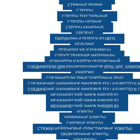
СТЯЖНЫЕ РЕМНИ
СТРОПЫ
СТРОПЫ ТЕКСТИЛЬНЫЕ
СТРОПЫ ЦЕПНЫЕ
СТРОПЫ КАНАТНЫЕ
БРЕЗЕНТ
ТАРПАУЛИН И ПОЛОГИ ИЗ НЕГО
БЕЛЬТИНГ
ПЕРЧАТКИ Х/Б И РУКАВИЦЫ
СОПУТСТВУЮЩИЕ МАТЕРИАЛЫ
КОЖКАРТОН И КАРТОН ОБЛОЖЕЧНЫЙ
СОЕДИНИТЕЛИ ДЛЯ РУКАВОВ/ШЛАНГОВ (ЁРШ, БРС, КАМЛОК
КАМЛОКИ
СОЕДИНИТЕЛИ ТРАНСПОРТЁРНЫХ ЛЕНТ
СОЕДИНЕНИЕ ШАРНИРНОЕ ВИНТОВОЕ FOLLA FURETTO N 4
СОЕДИНЕНИЕ ШАРНИРНОЕ ВИНТОВОЕ FOLLA FURETTO N 7
МЕХАНИЧЕСКИЙ ЗАМОК BARGER B1
МЕХАНИЧЕСКИЙ ЗАМОК BARGER B2
МЕХАНИЧЕСКИЙ ЗАМОК BARGER B3
ХОМУТЫ
ЧЕРВЯЧНЫЕ ХОМУТЫ
СИЛОВЫЕ ХОМУТЫ
СТЯЖКИ НЕЙЛОНОВЫЕ (ПЛАСТИКОВЫЕ ХОМУТЫ)
ПРОВОЛОЧНЫЕ ХОМУТЫ