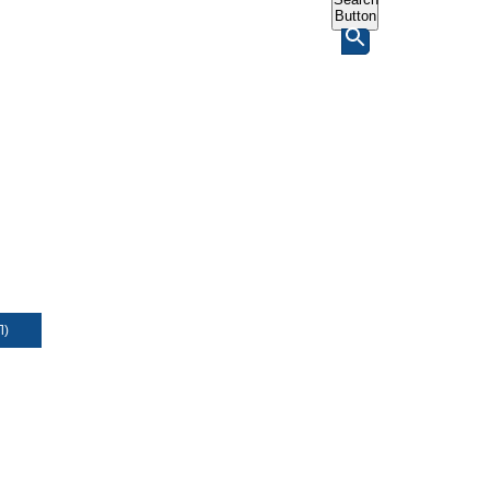
Button
Л)