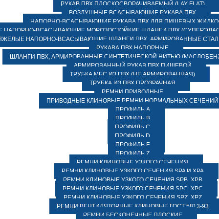
РУКАВ ПВХ ПЛОСКОСВОРАЧИВАЕМЫЙ (LAY FLAT)
ВОЗДУШНЫЕ ВСАСЫВАЮЩИЕ РУКАВА ПВХ
НАПОРНО-ВСАСЫВАЮЩИЕ РУКАВА ПВХ ДЛЯ ПИЩЕВЫХ ЖИДК
 НАПОРНО-ВСАСЫВАЮЩИЕ МОРОЗОСТОЙКИЕ ШЛАНГИ ПВХ (СУПЕРЭЛАС
ЯЖЕЛЫЕ НАПОРНО-ВСАСЫВАЮЩИЕ ШЛАНГИ ПВХ, АРМИРОВАННЫЕ СТА
РУКАВА ПВХ НАПОРНЫЕ
ШЛАНГИ ПВХ, АРМИРОВАННЫЕ СИНТЕТИЧЕСКОЙ НИТЬЮ (МАСЛОБЕН
АРМИРОВАННЫЙ РУКАВ ПВХ ПИЩЕВОЙ
ТРУБКА МБС ИЗ ПВХ (НЕ АРМИРОВАННАЯ)
ТРУБКА ИЗ ПВХ ПРОЗРАЧНАЯ
РЕМНИ ПРИВОДНЫЕ
ПРИВОДНЫЕ КЛИНОВЫЕ РЕМНИ НОРМАЛЬНЫХ СЕЧЕНИЙ
ПРОФИЛЬ A
ПРОФИЛЬ B
ПРОФИЛЬ C
ПРОФИЛЬ D
ПРОФИЛЬ E
ПРОФИЛЬ Z
РЕМНИ КЛИНОВЫЕ УЗКОГО СЕЧЕНИЯ
РЕМНИ КЛИНОВЫЕ УЗКОГО СЕЧЕНИЯ SPA И XPA
РЕМНИ КЛИНОВЫЕ УЗКОГО СЕЧЕНИЯ SPB, XPB
РЕМНИ КЛИНОВЫЕ УЗКОГО СЕЧЕНИЯ SPC, XPC
РЕМНИ КЛИНОВЫЕ УЗКОГО СЕЧЕНИЯ SPZ, XPZ
РЕМНИ ВЕНТИЛЯТОРНЫЕ КЛИНОВЫЕ ГОСТ 5813-93
РЕМНИ БЕСКОНЕЧНЫЕ ПЛОСКИЕ