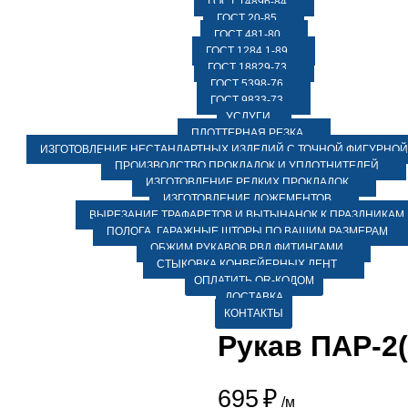
ГОСТ 14896-84
ГОСТ 20-85
ГОСТ 481-80
ГОСТ 1284.1-89
ГОСТ 18829-73
ГОСТ 5398-76
ГОСТ 9833-73
УСЛУГИ
ПЛОТТЕРНАЯ РЕЗКА
ИЗГОТОВЛЕНИЕ НЕСТАНДАРТНЫХ ИЗДЕЛИЙ С ТОЧНОЙ ФИГУРНОЙ
ПРОИЗВОДСТВО ПРОКЛАДОК И УПЛОТНИТЕЛЕЙ
ИЗГОТОВЛЕНИЕ РЕДКИХ ПРОКЛАДОК
ИЗГОТОВЛЕНИЕ ЛОЖЕМЕНТОВ
ВЫРЕЗАНИЕ ТРАФАРЕТОВ И ВЫТЫНАНОК К ПРАЗДНИКАМ
ПОЛОГА, ГАРАЖНЫЕ ШТОРЫ ПО ВАШИМ РАЗМЕРАМ
ОБЖИМ РУКАВОВ РВД ФИТИНГАМИ
СТЫКОВКА КОНВЕЙЕРНЫХ ЛЕНТ
ОПЛАТИТЬ QR-КОДОМ
ДОСТАВКА
КОНТАКТЫ
Рукав ПАР-2(
695
₽
/м