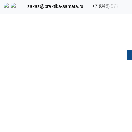
+
7
(
8
4
6
)
9
7
7
zakaz@praktika-samara.ru