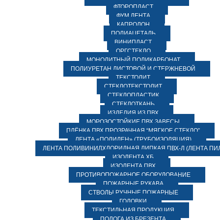
ФТОРОПЛАСТ
ФУМ ЛЕНТА
КАПРОЛОН
ПОЛИАЦЕТАЛЬ
ВИНИПЛАСТ
ОРГСТЕКЛО
МОНОЛИТНЫЙ ПОЛИКАРБОНАТ
ПОЛИУРЕТАН ЛИСТОВОЙ И СТЕРЖНЕВОЙ
ТЕКСТОЛИТ
СТЕКЛОТЕКСТОЛИТ
СТЕКЛОПЛАСТИК
СТЕКЛОТКАНЬ
ИЗДЕЛИЯ ИЗ ПВХ
МОРОЗОСТОЙКИЕ ПВХ ЗАВЕСЫ
ПЛЁНКА ПВХ ПРОЗРАЧНАЯ “МЯГКОЕ СТЕКЛО”
ЛЕНТА «ПОЛИЛЕН» (ТРУБОИЗОЛЯЦИЯ)
ЛЕНТА ПОЛИВИНИЛХЛОРИДНАЯ ЛИПКАЯ ПВХ-Л (ЛЕНТА ПИ
ИЗОЛЕНТА ХБ
ИЗОЛЕНТА ПВХ
ПРОТИВОПОЖАРНОЕ ОБОРУДОВАНИЕ
ПОЖАРНЫЕ РУКАВА
СТВОЛЫ РУЧНЫЕ ПОЖАРНЫЕ
ГОЛОВКИ
ТЕКСТИЛЬНАЯ ПРОДУКЦИЯ
ПОЛОГА ИЗ БРЕЗЕНТА