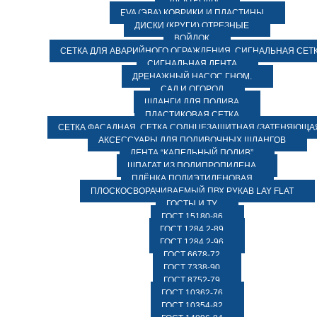
ЭЛЕКТРОДЫ
EVA (ЭВА) КОВРИКИ И ПЛАСТИНЫ
ДИСКИ (КРУГИ) ОТРЕЗНЫЕ
ВОЙЛОК
СЕТКА ДЛЯ АВАРИЙНОГО ОГРАЖДЕНИЯ, СИГНАЛЬНАЯ СЕТ
СИГНАЛЬНАЯ ЛЕНТА
ДРЕНАЖНЫЙ НАСОС ГНОМ.
САД И ОГОРОД
ШЛАНГИ ДЛЯ ПОЛИВА
ПЛАСТИКОВАЯ СЕТКА
СЕТКА ФАСАДНАЯ. СЕТКА СОЛНЦЕЗАЩИТНАЯ (ЗАТЕНЯЮЩАЯ
АКСЕССУАРЫ ДЛЯ ПОЛИВОЧНЫХ ШЛАНГОВ
ЛЕНТА “КАПЕЛЬНЫЙ ПОЛИВ”
ШПАГАТ ИЗ ПОЛИПРОПИЛЕНА
ПЛЁНКА ПОЛИЭТИЛЕНОВАЯ
ПЛОСКОСВОРАЧИВАЕМЫЙ ПВХ РУКАВ LAY FLAT
ГОСТЫ И ТУ
ГОСТ 15180-86
ГОСТ 1284.2-89
ГОСТ 1284.2-96
ГОСТ 6678-72
ГОСТ 7338-90
ГОСТ 8752-79
ГОСТ 10362-76
ГОСТ 10354-82