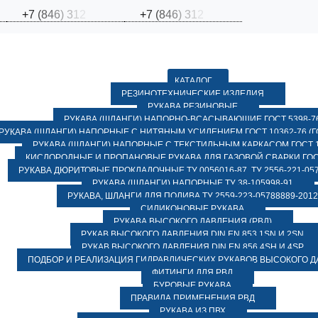
+
7
(
8
4
6
)
3
1
2
+
7
(
8
4
6
)
3
1
2
КАТАЛОГ
РЕЗИНОТЕХНИЧЕСКИЕ ИЗДЕЛИЯ
РУКАВА РЕЗИНОВЫЕ
РУКАВА (ШЛАНГИ) НАПОРНО-ВСАСЫВАЮЩИЕ ГОСТ 5398-7
РУКАВА (ШЛАНГИ) НАПОРНЫЕ С НИТЯНЫМ УСИЛЕНИЕМ ГОСТ 10362-76 (ГО
РУКАВА (ШЛАНГИ) НАПОРНЫЕ С ТЕКСТИЛЬНЫМ КАРКАСОМ ГОСТ 1
КИСЛОРОДНЫЕ И ПРОПАНОВЫЕ РУКАВА ДЛЯ ГАЗОВОЙ СВАРКИ ГОСТ
РУКАВА ДЮРИТОВЫЕ ПРОКЛАДОЧНЫЕ ТУ 0056016-87, ТУ 2556-221-057
РУКАВА (ШЛАНГИ) НАПОРНЫЕ ТУ 38-105998-91
РУКАВА, ШЛАНГИ ДЛЯ ПОЛИВА ТУ 2559-223-05788889-2012
СИЛИКОНОВЫЕ РУКАВА
РУКАВА ВЫСОКОГО ДАВЛЕНИЯ (РВД)
РУКАВ ВЫСОКОГО ДАВЛЕНИЯ DIN EN 853 1SN И 2SN
РУКАВ ВЫСОКОГО ДАВЛЕНИЯ DIN EN 856 4SH И 4SP
ПОДБОР И РЕАЛИЗАЦИЯ ГИДРАВЛИЧЕСКИХ РУКАВОВ ВЫСОКОГО 
ФИТИНГИ ДЛЯ РВД
БУРОВЫЕ РУКАВА
ПРАВИЛА ПРИМЕНЕНИЯ РВД
РУКАВА ИЗ ПВХ