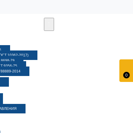
6
СТ 10362-2017)
8698-79
 9356-75
88889-2014
0
ДАВЛЕНИЯ