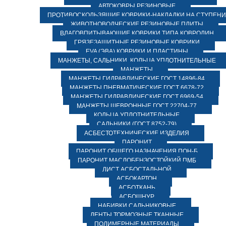
АВТОКОВРЫ РЕЗИНОВЫЕ
ПРОТИВОСКОЛЬЗЯЩИЕ КОВРИКИ-НАКЛАДКИ НА СТУПЕН
ЖИВОТНОВОДЧЕСКИЕ РЕЗИНОВЫЕ ПЛИТЫ
ВЛАГОВПИТЫВАЮЩИЕ КОВРИКИ ТИПА КОВРОЛИН
ГРЯЗЕЗАЩИТНЫЕ РЕЗИНОВЫЕ КОВРИКИ
EVA (ЭВА) КОВРИКИ И ПЛАСТИНЫ
МАНЖЕТЫ, САЛЬНИКИ, КОЛЬЦА УПЛОТНИТЕЛЬНЫЕ
МАНЖЕТЫ
МАНЖЕТЫ ГИДРАВЛИЧЕСКИЕ ГОСТ 14896-84
МАНЖЕТЫ ПНЕВМАТИЧЕСКИЕ ГОСТ 6678-72
МАНЖЕТЫ ГИДРАВЛИЧЕСКИЕ ГОСТ 6969-54
МАНЖЕТЫ ШЕВРОННЫЕ ГОСТ 22704-77
КОЛЬЦА УПЛОТНИТЕЛЬНЫЕ
САЛЬНИКИ (ГОСТ 8752-79)
АСБЕСТОТЕХНИЧЕСКИЕ ИЗДЕЛИЯ
ПАРОНИТ
ПАРОНИТ ОБЩЕГО НАЗНАЧЕНИЯ ПОН-Б
ПАРОНИТ МАСЛОБЕНЗОСТОЙКИЙ ПМБ
ЛИСТ АСБОСТАЛЬНОЙ
АСБОКАРТОН
АСБОТКАНЬ
АСБОШНУР
НАБИВКИ САЛЬНИКОВЫЕ
ЛЕНТЫ ТОРМОЗНЫЕ ТКАННЫЕ
ПОЛИМЕРНЫЕ МАТЕРИАЛЫ