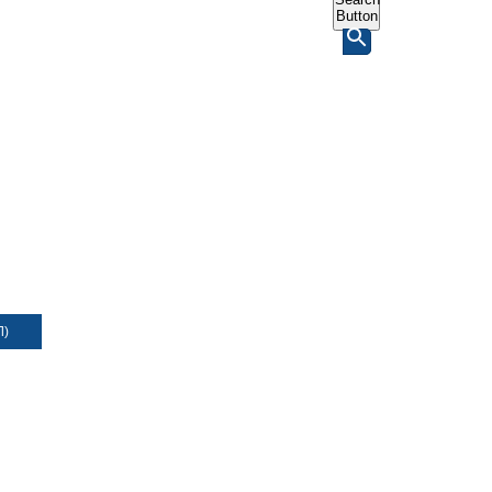
Button
Л)