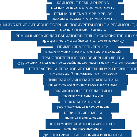
КЛИНОВЫЕ РЕМНИ RUBENA
РЕМНИ RUBENA А, SPA, XPA, AVX13
РЕМНИ RUBENA В, SPВ, ХPВ, ВХ
РЕМНИ RUBENA Z, SPZ, XPZ, AVX10
МНИ ЗУБЧАТЫЕ ЛИТЬЕВЫЕ СБОРНЫЕ ПОЛИУРЕТАНОВЫЕ И РЕЗИНОВЫЕ, 
РЕМНИ ПОЛИКЛИНОВЫЕ
РЕМНИ ШИРОКИЕ ДЛЯ ВАРИАТОРОВ СЕЛЬСКОХОЗЯЙСТВЕННЫХ
РЕМНИ ДЛЯ КОМБАЙНОВ, СЕЛЬХОЗТЕХНИКИ
ПРИМЕНЯЕМОСТЬ РЕМНЕЙ
КЛАССИФИКАЦИЯ ИМПОРТНЫХ РЕМНЕЙ
ТРАНСПОРТЁРНЫЕ (КОНВЕЙЕРНЫЕ) ЛЕНТЫ
СТЫКОВКА И РЕМОНТ КОНВЕЙЕРНЫХ ЛЕНТ МЕТОДОМ ВУЛКАНИ
ТЕХПЛАСТИНЫ, РЕЗИНОВЫЕ СМЕСИ, ШНУРЫ РЕЗИНОВЫ
П-ОБРАЗНЫЙ ПРОФИЛЬ ПОД СТЕКЛО
ПИЩЕВАЯ РЕЗИНОВАЯ ТЕХПЛАСТИНА
ПРЕССОВАЯ (ПОРИСТАЯ) ПЛАСТИНА
СИЛИКОНОВЫЕ ТЕХПЛАСТИНЫ
ТЕХПЛАСТИНЫ ТМКЩ
ТЕХПЛАСТИНЫ МБС
ТЕХПЛАСТИНЫ ВАКУУМНЫЕ
РЕЗИНОВЫЕ СМЕСИ
ШНУРЫ РЕЗИНОВЫЕ
КЛЕЙ УНИВЕРСАЛЬНЫЙ «88-LUXE»
КОВРЫ РЕЗИНОВЫЕ
ДИЭЛЕКТРИЧЕСКИЕ КОВРИКИ И ДОРОЖКИ