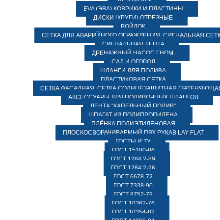
ЭЛЕКТРОДЫ
EVA (ЭВА) КОВРИКИ И ПЛАСТИНЫ
ДИСКИ (КРУГИ) ОТРЕЗНЫЕ
ВОЙЛОК
СЕТКА ДЛЯ АВАРИЙНОГО ОГРАЖДЕНИЯ, СИГНАЛЬНАЯ СЕТ
СИГНАЛЬНАЯ ЛЕНТА
ДРЕНАЖНЫЙ НАСОС ГНОМ.
САД И ОГОРОД
ШЛАНГИ ДЛЯ ПОЛИВА
ПЛАСТИКОВАЯ СЕТКА
СЕТКА ФАСАДНАЯ. СЕТКА СОЛНЦЕЗАЩИТНАЯ (ЗАТЕНЯЮЩАЯ
АКСЕССУАРЫ ДЛЯ ПОЛИВОЧНЫХ ШЛАНГОВ
ЛЕНТА “КАПЕЛЬНЫЙ ПОЛИВ”
ШПАГАТ ИЗ ПОЛИПРОПИЛЕНА
ПЛЁНКА ПОЛИЭТИЛЕНОВАЯ
ПЛОСКОСВОРАЧИВАЕМЫЙ ПВХ РУКАВ LAY FLAT
ГОСТЫ И ТУ
ГОСТ 15180-86
ГОСТ 1284.2-89
ГОСТ 1284.2-96
ГОСТ 6678-72
ГОСТ 7338-90
ГОСТ 8752-79
ГОСТ 10362-76
ГОСТ 10354-82