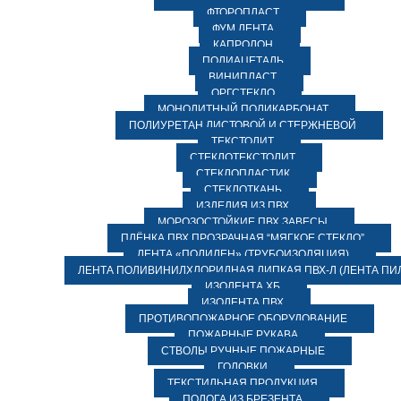
ФТОРОПЛАСТ
ФУМ ЛЕНТА
КАПРОЛОН
ПОЛИАЦЕТАЛЬ
ВИНИПЛАСТ
ОРГСТЕКЛО
МОНОЛИТНЫЙ ПОЛИКАРБОНАТ
ПОЛИУРЕТАН ЛИСТОВОЙ И СТЕРЖНЕВОЙ
ТЕКСТОЛИТ
СТЕКЛОТЕКСТОЛИТ
СТЕКЛОПЛАСТИК
СТЕКЛОТКАНЬ
ИЗДЕЛИЯ ИЗ ПВХ
МОРОЗОСТОЙКИЕ ПВХ ЗАВЕСЫ
ПЛЁНКА ПВХ ПРОЗРАЧНАЯ “МЯГКОЕ СТЕКЛО”
ЛЕНТА «ПОЛИЛЕН» (ТРУБОИЗОЛЯЦИЯ)
ЛЕНТА ПОЛИВИНИЛХЛОРИДНАЯ ЛИПКАЯ ПВХ-Л (ЛЕНТА ПИ
ИЗОЛЕНТА ХБ
ИЗОЛЕНТА ПВХ
ПРОТИВОПОЖАРНОЕ ОБОРУДОВАНИЕ
ПОЖАРНЫЕ РУКАВА
СТВОЛЫ РУЧНЫЕ ПОЖАРНЫЕ
ГОЛОВКИ
ТЕКСТИЛЬНАЯ ПРОДУКЦИЯ
ПОЛОГА ИЗ БРЕЗЕНТА