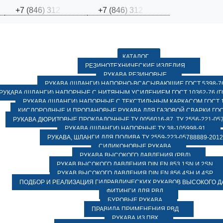
+
7
(
8
4
6
)
3
1
2
+
7
(
8
4
6
)
3
1
2
КАТАЛОГ
РЕЗИНОТЕХНИЧЕСКИЕ ИЗДЕЛИЯ
РУКАВА РЕЗИНОВЫЕ
РУКАВА (ШЛАНГИ) НАПОРНО-ВСАСЫВАЮЩИЕ ГОСТ 5398-7
РУКАВА (ШЛАНГИ) НАПОРНЫЕ С НИТЯНЫМ УСИЛЕНИЕМ ГОСТ 10362-76 (ГО
РУКАВА (ШЛАНГИ) НАПОРНЫЕ С ТЕКСТИЛЬНЫМ КАРКАСОМ ГОСТ 1
КИСЛОРОДНЫЕ И ПРОПАНОВЫЕ РУКАВА ДЛЯ ГАЗОВОЙ СВАРКИ ГОСТ
РУКАВА ДЮРИТОВЫЕ ПРОКЛАДОЧНЫЕ ТУ 0056016-87, ТУ 2556-221-057
РУКАВА (ШЛАНГИ) НАПОРНЫЕ ТУ 38-105998-91
РУКАВА, ШЛАНГИ ДЛЯ ПОЛИВА ТУ 2559-223-05788889-2012
СИЛИКОНОВЫЕ РУКАВА
РУКАВА ВЫСОКОГО ДАВЛЕНИЯ (РВД)
РУКАВ ВЫСОКОГО ДАВЛЕНИЯ DIN EN 853 1SN И 2SN
РУКАВ ВЫСОКОГО ДАВЛЕНИЯ DIN EN 856 4SH И 4SP
ПОДБОР И РЕАЛИЗАЦИЯ ГИДРАВЛИЧЕСКИХ РУКАВОВ ВЫСОКОГО 
ФИТИНГИ ДЛЯ РВД
БУРОВЫЕ РУКАВА
ПРАВИЛА ПРИМЕНЕНИЯ РВД
РУКАВА ИЗ ПВХ