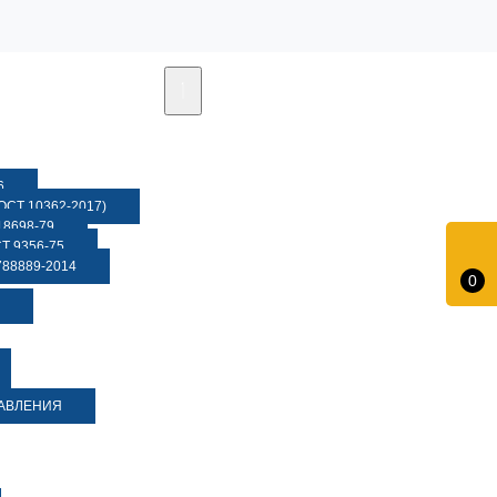
6
СТ 10362-2017)
8698-79
 9356-75
88889-2014
0
ДАВЛЕНИЯ