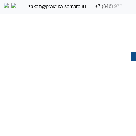
+
7
(
8
4
6
)
9
7
7
zakaz@praktika-samara.ru