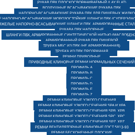
РУКАВ ПВХ ПЛОСКОСВОРАЧИВАЕМЫЙ (LAY FLAT)
ВОЗДУШНЫЕ ВСАСЫВАЮЩИЕ РУКАВА ПВХ
НАПОРНО-ВСАСЫВАЮЩИЕ РУКАВА ПВХ ДЛЯ ПИЩЕВЫХ ЖИДК
 НАПОРНО-ВСАСЫВАЮЩИЕ МОРОЗОСТОЙКИЕ ШЛАНГИ ПВХ (СУПЕРЭЛАС
ЯЖЕЛЫЕ НАПОРНО-ВСАСЫВАЮЩИЕ ШЛАНГИ ПВХ, АРМИРОВАННЫЕ СТА
РУКАВА ПВХ НАПОРНЫЕ
ШЛАНГИ ПВХ, АРМИРОВАННЫЕ СИНТЕТИЧЕСКОЙ НИТЬЮ (МАСЛОБЕН
АРМИРОВАННЫЙ РУКАВ ПВХ ПИЩЕВОЙ
ТРУБКА МБС ИЗ ПВХ (НЕ АРМИРОВАННАЯ)
ТРУБКА ИЗ ПВХ ПРОЗРАЧНАЯ
РЕМНИ ПРИВОДНЫЕ
ПРИВОДНЫЕ КЛИНОВЫЕ РЕМНИ НОРМАЛЬНЫХ СЕЧЕНИЙ
ПРОФИЛЬ A
ПРОФИЛЬ B
ПРОФИЛЬ C
ПРОФИЛЬ D
ПРОФИЛЬ E
ПРОФИЛЬ Z
РЕМНИ КЛИНОВЫЕ УЗКОГО СЕЧЕНИЯ
РЕМНИ КЛИНОВЫЕ УЗКОГО СЕЧЕНИЯ SPA И XPA
РЕМНИ КЛИНОВЫЕ УЗКОГО СЕЧЕНИЯ SPB, XPB
РЕМНИ КЛИНОВЫЕ УЗКОГО СЕЧЕНИЯ SPC, XPC
РЕМНИ КЛИНОВЫЕ УЗКОГО СЕЧЕНИЯ SPZ, XPZ
РЕМНИ ВЕНТИЛЯТОРНЫЕ КЛИНОВЫЕ ГОСТ 5813-93
РЕМНИ БЕСКОНЕЧНЫЕ ПЛОСКИЕ