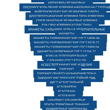
АВТОКОВРЫ РЕЗИНОВЫЕ
ПРОТИВОСКОЛЬЗЯЩИЕ КОВРИКИ-НАКЛАДКИ НА СТУПЕН
ЖИВОТНОВОДЧЕСКИЕ РЕЗИНОВЫЕ ПЛИТЫ
ВЛАГОВПИТЫВАЮЩИЕ КОВРИКИ ТИПА КОВРОЛИН
ГРЯЗЕЗАЩИТНЫЕ РЕЗИНОВЫЕ КОВРИКИ
EVA (ЭВА) КОВРИКИ И ПЛАСТИНЫ
МАНЖЕТЫ, САЛЬНИКИ, КОЛЬЦА УПЛОТНИТЕЛЬНЫЕ
МАНЖЕТЫ
МАНЖЕТЫ ГИДРАВЛИЧЕСКИЕ ГОСТ 14896-84
МАНЖЕТЫ ПНЕВМАТИЧЕСКИЕ ГОСТ 6678-72
МАНЖЕТЫ ГИДРАВЛИЧЕСКИЕ ГОСТ 6969-54
МАНЖЕТЫ ШЕВРОННЫЕ ГОСТ 22704-77
КОЛЬЦА УПЛОТНИТЕЛЬНЫЕ
САЛЬНИКИ (ГОСТ 8752-79)
АСБЕСТОТЕХНИЧЕСКИЕ ИЗДЕЛИЯ
ПАРОНИТ
ПАРОНИТ ОБЩЕГО НАЗНАЧЕНИЯ ПОН-Б
ПАРОНИТ МАСЛОБЕНЗОСТОЙКИЙ ПМБ
ЛИСТ АСБОСТАЛЬНОЙ
АСБОКАРТОН
АСБОТКАНЬ
АСБОШНУР
НАБИВКИ САЛЬНИКОВЫЕ
ЛЕНТЫ ТОРМОЗНЫЕ ТКАННЫЕ
ПОЛИМЕРНЫЕ МАТЕРИАЛЫ