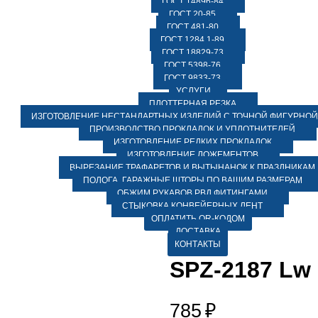
ГОСТ 14896-84
ГОСТ 20-85
ГОСТ 481-80
ГОСТ 1284.1-89
ГОСТ 18829-73
ГОСТ 5398-76
ГОСТ 9833-73
УСЛУГИ
ПЛОТТЕРНАЯ РЕЗКА
ИЗГОТОВЛЕНИЕ НЕСТАНДАРТНЫХ ИЗДЕЛИЙ С ТОЧНОЙ ФИГУРНОЙ
ПРОИЗВОДСТВО ПРОКЛАДОК И УПЛОТНИТЕЛЕЙ
ИЗГОТОВЛЕНИЕ РЕДКИХ ПРОКЛАДОК
ИЗГОТОВЛЕНИЕ ЛОЖЕМЕНТОВ
ВЫРЕЗАНИЕ ТРАФАРЕТОВ И ВЫТЫНАНОК К ПРАЗДНИКАМ
ПОЛОГА, ГАРАЖНЫЕ ШТОРЫ ПО ВАШИМ РАЗМЕРАМ
ОБЖИМ РУКАВОВ РВД ФИТИНГАМИ
СТЫКОВКА КОНВЕЙЕРНЫХ ЛЕНТ
ОПЛАТИТЬ QR-КОДОМ
ДОСТАВКА
КОНТАКТЫ
SPZ-2187 Lw
785
₽