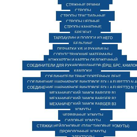
СТЯЖНЫЕ РЕМНИ
СТРОПЫ
СТРОПЫ ТЕКСТИЛЬНЫЕ
СТРОПЫ ЦЕПНЫЕ
СТРОПЫ КАНАТНЫЕ
БРЕЗЕНТ
ТАРПАУЛИН И ПОЛОГИ ИЗ НЕГО
БЕЛЬТИНГ
ПЕРЧАТКИ Х/Б И РУКАВИЦЫ
СОПУТСТВУЮЩИЕ МАТЕРИАЛЫ
КОЖКАРТОН И КАРТОН ОБЛОЖЕЧНЫЙ
СОЕДИНИТЕЛИ ДЛЯ РУКАВОВ/ШЛАНГОВ (ЁРШ, БРС, КАМЛОК
КАМЛОКИ
СОЕДИНИТЕЛИ ТРАНСПОРТЁРНЫХ ЛЕНТ
СОЕДИНЕНИЕ ШАРНИРНОЕ ВИНТОВОЕ FOLLA FURETTO N 4
СОЕДИНЕНИЕ ШАРНИРНОЕ ВИНТОВОЕ FOLLA FURETTO N 7
МЕХАНИЧЕСКИЙ ЗАМОК BARGER B1
МЕХАНИЧЕСКИЙ ЗАМОК BARGER B2
МЕХАНИЧЕСКИЙ ЗАМОК BARGER B3
ХОМУТЫ
ЧЕРВЯЧНЫЕ ХОМУТЫ
СИЛОВЫЕ ХОМУТЫ
СТЯЖКИ НЕЙЛОНОВЫЕ (ПЛАСТИКОВЫЕ ХОМУТЫ)
ПРОВОЛОЧНЫЕ ХОМУТЫ