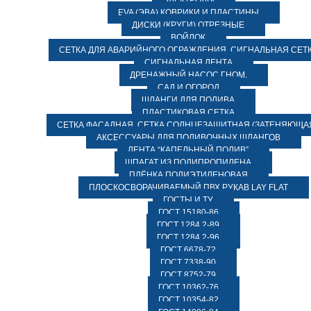
ЭЛЕКТРОДЫ
EVA (ЭВА) КОВРИКИ И ПЛАСТИНЫ
ДИСКИ (КРУГИ) ОТРЕЗНЫЕ
ВОЙЛОК
СЕТКА ДЛЯ АВАРИЙНОГО ОГРАЖДЕНИЯ, СИГНАЛЬНАЯ СЕТ
СИГНАЛЬНАЯ ЛЕНТА
ДРЕНАЖНЫЙ НАСОС ГНОМ.
САД И ОГОРОД
ШЛАНГИ ДЛЯ ПОЛИВА
ПЛАСТИКОВАЯ СЕТКА
СЕТКА ФАСАДНАЯ. СЕТКА СОЛНЦЕЗАЩИТНАЯ (ЗАТЕНЯЮЩАЯ
АКСЕССУАРЫ ДЛЯ ПОЛИВОЧНЫХ ШЛАНГОВ
ЛЕНТА “КАПЕЛЬНЫЙ ПОЛИВ”
ШПАГАТ ИЗ ПОЛИПРОПИЛЕНА
ПЛЁНКА ПОЛИЭТИЛЕНОВАЯ
ПЛОСКОСВОРАЧИВАЕМЫЙ ПВХ РУКАВ LAY FLAT
ГОСТЫ И ТУ
ГОСТ 15180-86
ГОСТ 1284.2-89
ГОСТ 1284.2-96
ГОСТ 6678-72
ГОСТ 7338-90
ГОСТ 8752-79
ГОСТ 10362-76
ГОСТ 10354-82