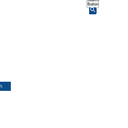
Button
Л)