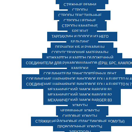
СТЯЖНЫЕ РЕМНИ
СТРОПЫ
СТРОПЫ ТЕКСТИЛЬНЫЕ
СТРОПЫ ЦЕПНЫЕ
СТРОПЫ КАНАТНЫЕ
БРЕЗЕНТ
ТАРПАУЛИН И ПОЛОГИ ИЗ НЕГО
БЕЛЬТИНГ
ПЕРЧАТКИ Х/Б И РУКАВИЦЫ
СОПУТСТВУЮЩИЕ МАТЕРИАЛЫ
КОЖКАРТОН И КАРТОН ОБЛОЖЕЧНЫЙ
СОЕДИНИТЕЛИ ДЛЯ РУКАВОВ/ШЛАНГОВ (ЁРШ, БРС, КАМЛОК
КАМЛОКИ
СОЕДИНИТЕЛИ ТРАНСПОРТЁРНЫХ ЛЕНТ
СОЕДИНЕНИЕ ШАРНИРНОЕ ВИНТОВОЕ FOLLA FURETTO N 4
СОЕДИНЕНИЕ ШАРНИРНОЕ ВИНТОВОЕ FOLLA FURETTO N 7
МЕХАНИЧЕСКИЙ ЗАМОК BARGER B1
МЕХАНИЧЕСКИЙ ЗАМОК BARGER B2
МЕХАНИЧЕСКИЙ ЗАМОК BARGER B3
ХОМУТЫ
ЧЕРВЯЧНЫЕ ХОМУТЫ
СИЛОВЫЕ ХОМУТЫ
СТЯЖКИ НЕЙЛОНОВЫЕ (ПЛАСТИКОВЫЕ ХОМУТЫ)
ПРОВОЛОЧНЫЕ ХОМУТЫ