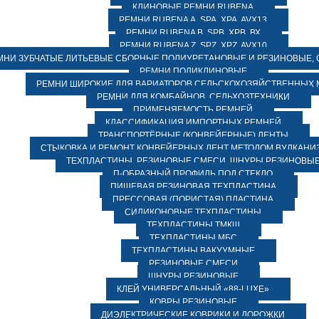
КЛИНОВЫЕ РЕМНИ RUBENA
РЕМНИ RUBENA А, SPA, XPA, AVX13
РЕМНИ RUBENA В, SPВ, ХPВ, ВХ
РЕМНИ RUBENA Z, SPZ, XPZ, AVX10
МНИ ЗУБЧАТЫЕ ЛИТЬЕВЫЕ СБОРНЫЕ ПОЛИУРЕТАНОВЫЕ И РЕЗИНОВЫЕ, 
РЕМНИ ПОЛИКЛИНОВЫЕ
РЕМНИ ШИРОКИЕ ДЛЯ ВАРИАТОРОВ СЕЛЬСКОХОЗЯЙСТВЕННЫХ
РЕМНИ ДЛЯ КОМБАЙНОВ, СЕЛЬХОЗТЕХНИКИ
ПРИМЕНЯЕМОСТЬ РЕМНЕЙ
КЛАССИФИКАЦИЯ ИМПОРТНЫХ РЕМНЕЙ
ТРАНСПОРТЁРНЫЕ (КОНВЕЙЕРНЫЕ) ЛЕНТЫ
СТЫКОВКА И РЕМОНТ КОНВЕЙЕРНЫХ ЛЕНТ МЕТОДОМ ВУЛКАНИ
ТЕХПЛАСТИНЫ, РЕЗИНОВЫЕ СМЕСИ, ШНУРЫ РЕЗИНОВЫ
П-ОБРАЗНЫЙ ПРОФИЛЬ ПОД СТЕКЛО
ПИЩЕВАЯ РЕЗИНОВАЯ ТЕХПЛАСТИНА
ПРЕССОВАЯ (ПОРИСТАЯ) ПЛАСТИНА
СИЛИКОНОВЫЕ ТЕХПЛАСТИНЫ
ТЕХПЛАСТИНЫ ТМКЩ
ТЕХПЛАСТИНЫ МБС
ТЕХПЛАСТИНЫ ВАКУУМНЫЕ
РЕЗИНОВЫЕ СМЕСИ
ШНУРЫ РЕЗИНОВЫЕ
КЛЕЙ УНИВЕРСАЛЬНЫЙ «88-LUXE»
КОВРЫ РЕЗИНОВЫЕ
ДИЭЛЕКТРИЧЕСКИЕ КОВРИКИ И ДОРОЖКИ