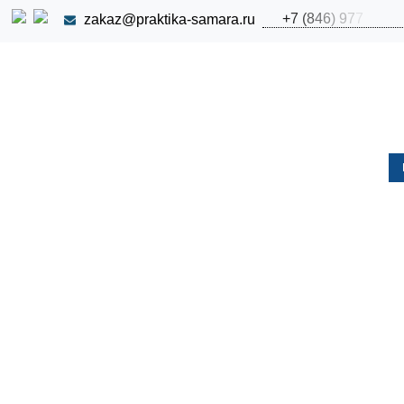
+
7
(
8
4
6
)
9
7
7
zakaz@praktika-samara.ru