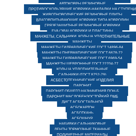
АВТОКОВРЫ РЕЗИНОВЫЕ
ПРОТИВОСКОЛЬЗЯЩИЕ КОВРИКИ-НАКЛАДКИ НА СТУПЕН
ЖИВОТНОВОДЧЕСКИЕ РЕЗИНОВЫЕ ПЛИТЫ
ВЛАГОВПИТЫВАЮЩИЕ КОВРИКИ ТИПА КОВРОЛИН
ГРЯЗЕЗАЩИТНЫЕ РЕЗИНОВЫЕ КОВРИКИ
EVA (ЭВА) КОВРИКИ И ПЛАСТИНЫ
МАНЖЕТЫ, САЛЬНИКИ, КОЛЬЦА УПЛОТНИТЕЛЬНЫЕ
МАНЖЕТЫ
МАНЖЕТЫ ГИДРАВЛИЧЕСКИЕ ГОСТ 14896-84
МАНЖЕТЫ ПНЕВМАТИЧЕСКИЕ ГОСТ 6678-72
МАНЖЕТЫ ГИДРАВЛИЧЕСКИЕ ГОСТ 6969-54
МАНЖЕТЫ ШЕВРОННЫЕ ГОСТ 22704-77
КОЛЬЦА УПЛОТНИТЕЛЬНЫЕ
САЛЬНИКИ (ГОСТ 8752-79)
АСБЕСТОТЕХНИЧЕСКИЕ ИЗДЕЛИЯ
ПАРОНИТ
ПАРОНИТ ОБЩЕГО НАЗНАЧЕНИЯ ПОН-Б
ПАРОНИТ МАСЛОБЕНЗОСТОЙКИЙ ПМБ
ЛИСТ АСБОСТАЛЬНОЙ
АСБОКАРТОН
АСБОТКАНЬ
АСБОШНУР
НАБИВКИ САЛЬНИКОВЫЕ
ЛЕНТЫ ТОРМОЗНЫЕ ТКАННЫЕ
ПОЛИМЕРНЫЕ МАТЕРИАЛЫ