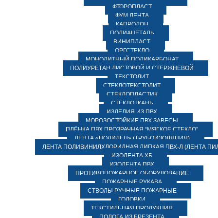
ФТОРОПЛАСТ
ФУМ ЛЕНТА
КАПРОЛОН
ПОЛИАЦЕТАЛЬ
ВИНИПЛАСТ
ОРГСТЕКЛО
МОНОЛИТНЫЙ ПОЛИКАРБОНАТ
ПОЛИУРЕТАН ЛИСТОВОЙ И СТЕРЖНЕВОЙ
ТЕКСТОЛИТ
СТЕКЛОТЕКСТОЛИТ
СТЕКЛОПЛАСТИК
СТЕКЛОТКАНЬ
ИЗДЕЛИЯ ИЗ ПВХ
МОРОЗОСТОЙКИЕ ПВХ ЗАВЕСЫ
ПЛЁНКА ПВХ ПРОЗРАЧНАЯ “МЯГКОЕ СТЕКЛО”
ЛЕНТА «ПОЛИЛЕН» (ТРУБОИЗОЛЯЦИЯ)
ЛЕНТА ПОЛИВИНИЛХЛОРИДНАЯ ЛИПКАЯ ПВХ-Л (ЛЕНТА ПИ
ИЗОЛЕНТА ХБ
ИЗОЛЕНТА ПВХ
ПРОТИВОПОЖАРНОЕ ОБОРУДОВАНИЕ
ПОЖАРНЫЕ РУКАВА
СТВОЛЫ РУЧНЫЕ ПОЖАРНЫЕ
ГОЛОВКИ
ТЕКСТИЛЬНАЯ ПРОДУКЦИЯ
ПОЛОГА ИЗ БРЕЗЕНТА