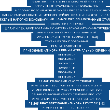
РУКАВ ПВХ ПЛОСКОСВОРАЧИВАЕМЫЙ (LAY FLAT)
ВОЗДУШНЫЕ ВСАСЫВАЮЩИЕ РУКАВА ПВХ
НАПОРНО-ВСАСЫВАЮЩИЕ РУКАВА ПВХ ДЛЯ ПИЩЕВЫХ ЖИДК
 НАПОРНО-ВСАСЫВАЮЩИЕ МОРОЗОСТОЙКИЕ ШЛАНГИ ПВХ (СУПЕРЭЛАС
ЯЖЕЛЫЕ НАПОРНО-ВСАСЫВАЮЩИЕ ШЛАНГИ ПВХ, АРМИРОВАННЫЕ СТА
РУКАВА ПВХ НАПОРНЫЕ
ШЛАНГИ ПВХ, АРМИРОВАННЫЕ СИНТЕТИЧЕСКОЙ НИТЬЮ (МАСЛОБЕН
АРМИРОВАННЫЙ РУКАВ ПВХ ПИЩЕВОЙ
ТРУБКА МБС ИЗ ПВХ (НЕ АРМИРОВАННАЯ)
ТРУБКА ИЗ ПВХ ПРОЗРАЧНАЯ
РЕМНИ ПРИВОДНЫЕ
ПРИВОДНЫЕ КЛИНОВЫЕ РЕМНИ НОРМАЛЬНЫХ СЕЧЕНИЙ
ПРОФИЛЬ A
ПРОФИЛЬ B
ПРОФИЛЬ C
ПРОФИЛЬ D
ПРОФИЛЬ E
ПРОФИЛЬ Z
РЕМНИ КЛИНОВЫЕ УЗКОГО СЕЧЕНИЯ
РЕМНИ КЛИНОВЫЕ УЗКОГО СЕЧЕНИЯ SPA И XPA
РЕМНИ КЛИНОВЫЕ УЗКОГО СЕЧЕНИЯ SPB, XPB
РЕМНИ КЛИНОВЫЕ УЗКОГО СЕЧЕНИЯ SPC, XPC
РЕМНИ КЛИНОВЫЕ УЗКОГО СЕЧЕНИЯ SPZ, XPZ
РЕМНИ ВЕНТИЛЯТОРНЫЕ КЛИНОВЫЕ ГОСТ 5813-93
РЕМНИ БЕСКОНЕЧНЫЕ ПЛОСКИЕ