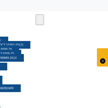
6
СТ 10362-2017)
8698-79
 9356-75
88889-2014
0
ДАВЛЕНИЯ