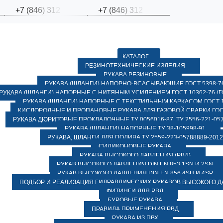
+
7
(
8
4
6
)
3
1
2
+
7
(
8
4
6
)
3
1
2
КАТАЛОГ
РЕЗИНОТЕХНИЧЕСКИЕ ИЗДЕЛИЯ
РУКАВА РЕЗИНОВЫЕ
РУКАВА (ШЛАНГИ) НАПОРНО-ВСАСЫВАЮЩИЕ ГОСТ 5398-7
РУКАВА (ШЛАНГИ) НАПОРНЫЕ С НИТЯНЫМ УСИЛЕНИЕМ ГОСТ 10362-76 (ГО
РУКАВА (ШЛАНГИ) НАПОРНЫЕ С ТЕКСТИЛЬНЫМ КАРКАСОМ ГОСТ 1
КИСЛОРОДНЫЕ И ПРОПАНОВЫЕ РУКАВА ДЛЯ ГАЗОВОЙ СВАРКИ ГОСТ
РУКАВА ДЮРИТОВЫЕ ПРОКЛАДОЧНЫЕ ТУ 0056016-87, ТУ 2556-221-057
РУКАВА (ШЛАНГИ) НАПОРНЫЕ ТУ 38-105998-91
РУКАВА, ШЛАНГИ ДЛЯ ПОЛИВА ТУ 2559-223-05788889-2012
СИЛИКОНОВЫЕ РУКАВА
РУКАВА ВЫСОКОГО ДАВЛЕНИЯ (РВД)
РУКАВ ВЫСОКОГО ДАВЛЕНИЯ DIN EN 853 1SN И 2SN
РУКАВ ВЫСОКОГО ДАВЛЕНИЯ DIN EN 856 4SH И 4SP
ПОДБОР И РЕАЛИЗАЦИЯ ГИДРАВЛИЧЕСКИХ РУКАВОВ ВЫСОКОГО 
ФИТИНГИ ДЛЯ РВД
БУРОВЫЕ РУКАВА
ПРАВИЛА ПРИМЕНЕНИЯ РВД
РУКАВА ИЗ ПВХ