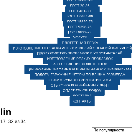
ГОСТ 14896-84
ГОСТ 20-85
ГОСТ 481-80
ГОСТ 1284.1-89
ГОСТ 18829-73
ГОСТ 5398-76
ГОСТ 9833-73
УСЛУГИ
ПЛОТТЕРНАЯ РЕЗКА
ИЗГОТОВЛЕНИЕ НЕСТАНДАРТНЫХ ИЗДЕЛИЙ С ТОЧНОЙ ФИГУРНОЙ
ПРОИЗВОДСТВО ПРОКЛАДОК И УПЛОТНИТЕЛЕЙ
ИЗГОТОВЛЕНИЕ РЕДКИХ ПРОКЛАДОК
ИЗГОТОВЛЕНИЕ ЛОЖЕМЕНТОВ
ВЫРЕЗАНИЕ ТРАФАРЕТОВ И ВЫТЫНАНОК К ПРАЗДНИКАМ
ПОЛОГА, ГАРАЖНЫЕ ШТОРЫ ПО ВАШИМ РАЗМЕРАМ
ОБЖИМ РУКАВОВ РВД ФИТИНГАМИ
СТЫКОВКА КОНВЕЙЕРНЫХ ЛЕНТ
ОПЛАТИТЬ QR-КОДОМ
ДОСТАВКА
КОНТАКТЫ
lin
17–32 из 34