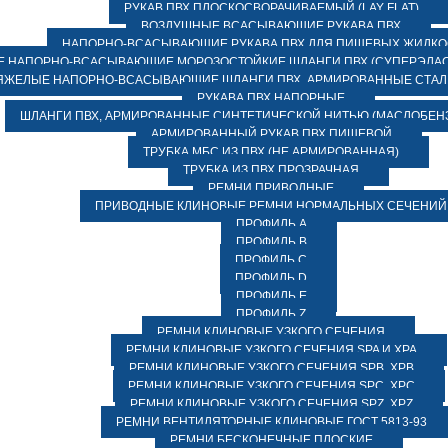
РУКАВ ПВХ ПЛОСКОСВОРАЧИВАЕМЫЙ (LAY FLAT)
ВОЗДУШНЫЕ ВСАСЫВАЮЩИЕ РУКАВА ПВХ
НАПОРНО-ВСАСЫВАЮЩИЕ РУКАВА ПВХ ДЛЯ ПИЩЕВЫХ ЖИДК
 НАПОРНО-ВСАСЫВАЮЩИЕ МОРОЗОСТОЙКИЕ ШЛАНГИ ПВХ (СУПЕРЭЛАС
ЯЖЕЛЫЕ НАПОРНО-ВСАСЫВАЮЩИЕ ШЛАНГИ ПВХ, АРМИРОВАННЫЕ СТА
РУКАВА ПВХ НАПОРНЫЕ
ШЛАНГИ ПВХ, АРМИРОВАННЫЕ СИНТЕТИЧЕСКОЙ НИТЬЮ (МАСЛОБЕН
АРМИРОВАННЫЙ РУКАВ ПВХ ПИЩЕВОЙ
ТРУБКА МБС ИЗ ПВХ (НЕ АРМИРОВАННАЯ)
ТРУБКА ИЗ ПВХ ПРОЗРАЧНАЯ
РЕМНИ ПРИВОДНЫЕ
ПРИВОДНЫЕ КЛИНОВЫЕ РЕМНИ НОРМАЛЬНЫХ СЕЧЕНИЙ
ПРОФИЛЬ A
ПРОФИЛЬ B
ПРОФИЛЬ C
ПРОФИЛЬ D
ПРОФИЛЬ E
ПРОФИЛЬ Z
РЕМНИ КЛИНОВЫЕ УЗКОГО СЕЧЕНИЯ
РЕМНИ КЛИНОВЫЕ УЗКОГО СЕЧЕНИЯ SPA И XPA
РЕМНИ КЛИНОВЫЕ УЗКОГО СЕЧЕНИЯ SPB, XPB
РЕМНИ КЛИНОВЫЕ УЗКОГО СЕЧЕНИЯ SPC, XPC
РЕМНИ КЛИНОВЫЕ УЗКОГО СЕЧЕНИЯ SPZ, XPZ
РЕМНИ ВЕНТИЛЯТОРНЫЕ КЛИНОВЫЕ ГОСТ 5813-93
РЕМНИ БЕСКОНЕЧНЫЕ ПЛОСКИЕ