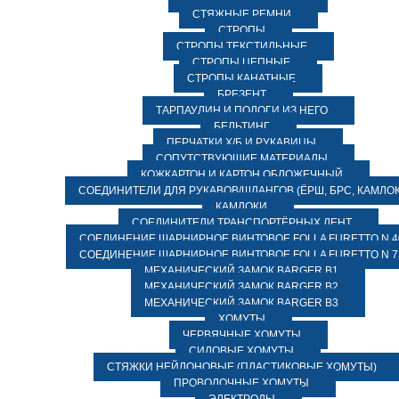
СТЯЖНЫЕ РЕМНИ
СТРОПЫ
СТРОПЫ ТЕКСТИЛЬНЫЕ
СТРОПЫ ЦЕПНЫЕ
СТРОПЫ КАНАТНЫЕ
БРЕЗЕНТ
ТАРПАУЛИН И ПОЛОГИ ИЗ НЕГО
БЕЛЬТИНГ
ПЕРЧАТКИ Х/Б И РУКАВИЦЫ
СОПУТСТВУЮЩИЕ МАТЕРИАЛЫ
КОЖКАРТОН И КАРТОН ОБЛОЖЕЧНЫЙ
СОЕДИНИТЕЛИ ДЛЯ РУКАВОВ/ШЛАНГОВ (ЁРШ, БРС, КАМЛОК
КАМЛОКИ
СОЕДИНИТЕЛИ ТРАНСПОРТЁРНЫХ ЛЕНТ
СОЕДИНЕНИЕ ШАРНИРНОЕ ВИНТОВОЕ FOLLA FURETTO N 4
СОЕДИНЕНИЕ ШАРНИРНОЕ ВИНТОВОЕ FOLLA FURETTO N 7
МЕХАНИЧЕСКИЙ ЗАМОК BARGER B1
МЕХАНИЧЕСКИЙ ЗАМОК BARGER B2
МЕХАНИЧЕСКИЙ ЗАМОК BARGER B3
ХОМУТЫ
ЧЕРВЯЧНЫЕ ХОМУТЫ
СИЛОВЫЕ ХОМУТЫ
СТЯЖКИ НЕЙЛОНОВЫЕ (ПЛАСТИКОВЫЕ ХОМУТЫ)
ПРОВОЛОЧНЫЕ ХОМУТЫ