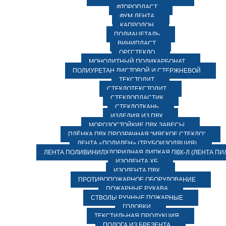
ФТОРОПЛАСТ
ФУМ ЛЕНТА
КАПРОЛОН
ПОЛИАЦЕТАЛЬ
ВИНИПЛАСТ
ОРГСТЕКЛО
МОНОЛИТНЫЙ ПОЛИКАРБОНАТ
ПОЛИУРЕТАН ЛИСТОВОЙ И СТЕРЖНЕВОЙ
ТЕКСТОЛИТ
СТЕКЛОТЕКСТОЛИТ
СТЕКЛОПЛАСТИК
СТЕКЛОТКАНЬ
ИЗДЕЛИЯ ИЗ ПВХ
МОРОЗОСТОЙКИЕ ПВХ ЗАВЕСЫ
ПЛЁНКА ПВХ ПРОЗРАЧНАЯ “МЯГКОЕ СТЕКЛО”
ЛЕНТА «ПОЛИЛЕН» (ТРУБОИЗОЛЯЦИЯ)
ЛЕНТА ПОЛИВИНИЛХЛОРИДНАЯ ЛИПКАЯ ПВХ-Л (ЛЕНТА ПИ
ИЗОЛЕНТА ХБ
ИЗОЛЕНТА ПВХ
ПРОТИВОПОЖАРНОЕ ОБОРУДОВАНИЕ
ПОЖАРНЫЕ РУКАВА
СТВОЛЫ РУЧНЫЕ ПОЖАРНЫЕ
ГОЛОВКИ
ТЕКСТИЛЬНАЯ ПРОДУКЦИЯ
ПОЛОГА ИЗ БРЕЗЕНТА