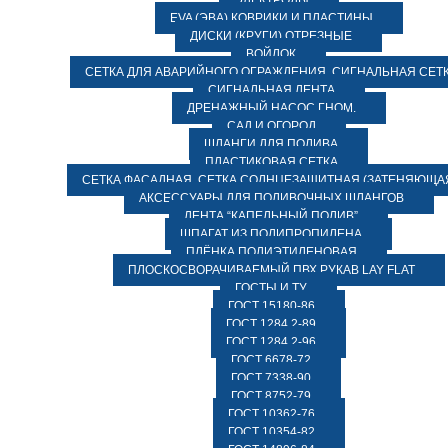
ЭЛЕКТРОДЫ
EVA (ЭВА) КОВРИКИ И ПЛАСТИНЫ
ДИСКИ (КРУГИ) ОТРЕЗНЫЕ
ВОЙЛОК
СЕТКА ДЛЯ АВАРИЙНОГО ОГРАЖДЕНИЯ, СИГНАЛЬНАЯ СЕТ
СИГНАЛЬНАЯ ЛЕНТА
ДРЕНАЖНЫЙ НАСОС ГНОМ.
САД И ОГОРОД
ШЛАНГИ ДЛЯ ПОЛИВА
ПЛАСТИКОВАЯ СЕТКА
СЕТКА ФАСАДНАЯ. СЕТКА СОЛНЦЕЗАЩИТНАЯ (ЗАТЕНЯЮЩАЯ
АКСЕССУАРЫ ДЛЯ ПОЛИВОЧНЫХ ШЛАНГОВ
ЛЕНТА “КАПЕЛЬНЫЙ ПОЛИВ”
ШПАГАТ ИЗ ПОЛИПРОПИЛЕНА
ПЛЁНКА ПОЛИЭТИЛЕНОВАЯ
ПЛОСКОСВОРАЧИВАЕМЫЙ ПВХ РУКАВ LAY FLAT
ГОСТЫ И ТУ
ГОСТ 15180-86
ГОСТ 1284.2-89
ГОСТ 1284.2-96
ГОСТ 6678-72
ГОСТ 7338-90
ГОСТ 8752-79
ГОСТ 10362-76
ГОСТ 10354-82