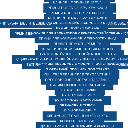
КЛИНОВЫЕ РЕМНИ RUBENA
РЕМНИ RUBENA А, SPA, XPA, AVX13
РЕМНИ RUBENA В, SPВ, ХPВ, ВХ
РЕМНИ RUBENA Z, SPZ, XPZ, AVX10
МНИ ЗУБЧАТЫЕ ЛИТЬЕВЫЕ СБОРНЫЕ ПОЛИУРЕТАНОВЫЕ И РЕЗИНОВЫЕ, 
РЕМНИ ПОЛИКЛИНОВЫЕ
РЕМНИ ШИРОКИЕ ДЛЯ ВАРИАТОРОВ СЕЛЬСКОХОЗЯЙСТВЕННЫХ
РЕМНИ ДЛЯ КОМБАЙНОВ, СЕЛЬХОЗТЕХНИКИ
ПРИМЕНЯЕМОСТЬ РЕМНЕЙ
КЛАССИФИКАЦИЯ ИМПОРТНЫХ РЕМНЕЙ
ТРАНСПОРТЁРНЫЕ (КОНВЕЙЕРНЫЕ) ЛЕНТЫ
СТЫКОВКА И РЕМОНТ КОНВЕЙЕРНЫХ ЛЕНТ МЕТОДОМ ВУЛКАНИ
ТЕХПЛАСТИНЫ, РЕЗИНОВЫЕ СМЕСИ, ШНУРЫ РЕЗИНОВЫ
П-ОБРАЗНЫЙ ПРОФИЛЬ ПОД СТЕКЛО
ПИЩЕВАЯ РЕЗИНОВАЯ ТЕХПЛАСТИНА
ПРЕССОВАЯ (ПОРИСТАЯ) ПЛАСТИНА
СИЛИКОНОВЫЕ ТЕХПЛАСТИНЫ
ТЕХПЛАСТИНЫ ТМКЩ
ТЕХПЛАСТИНЫ МБС
ТЕХПЛАСТИНЫ ВАКУУМНЫЕ
РЕЗИНОВЫЕ СМЕСИ
ШНУРЫ РЕЗИНОВЫЕ
КЛЕЙ УНИВЕРСАЛЬНЫЙ «88-LUXE»
КОВРЫ РЕЗИНОВЫЕ
ДИЭЛЕКТРИЧЕСКИЕ КОВРИКИ И ДОРОЖКИ