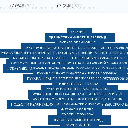
+
7
(
8
4
6
)
3
1
2
+
7
(
8
4
6
)
3
1
2
КАТАЛОГ
РЕЗИНОТЕХНИЧЕСКИЕ ИЗДЕЛИЯ
РУКАВА РЕЗИНОВЫЕ
РУКАВА (ШЛАНГИ) НАПОРНО-ВСАСЫВАЮЩИЕ ГОСТ 5398-7
РУКАВА (ШЛАНГИ) НАПОРНЫЕ С НИТЯНЫМ УСИЛЕНИЕМ ГОСТ 10362-76 (ГО
РУКАВА (ШЛАНГИ) НАПОРНЫЕ С ТЕКСТИЛЬНЫМ КАРКАСОМ ГОСТ 1
КИСЛОРОДНЫЕ И ПРОПАНОВЫЕ РУКАВА ДЛЯ ГАЗОВОЙ СВАРКИ ГОСТ
РУКАВА ДЮРИТОВЫЕ ПРОКЛАДОЧНЫЕ ТУ 0056016-87, ТУ 2556-221-057
РУКАВА (ШЛАНГИ) НАПОРНЫЕ ТУ 38-105998-91
РУКАВА, ШЛАНГИ ДЛЯ ПОЛИВА ТУ 2559-223-05788889-2012
СИЛИКОНОВЫЕ РУКАВА
РУКАВА ВЫСОКОГО ДАВЛЕНИЯ (РВД)
РУКАВ ВЫСОКОГО ДАВЛЕНИЯ DIN EN 853 1SN И 2SN
РУКАВ ВЫСОКОГО ДАВЛЕНИЯ DIN EN 856 4SH И 4SP
ПОДБОР И РЕАЛИЗАЦИЯ ГИДРАВЛИЧЕСКИХ РУКАВОВ ВЫСОКОГО 
ФИТИНГИ ДЛЯ РВД
БУРОВЫЕ РУКАВА
ПРАВИЛА ПРИМЕНЕНИЯ РВД
РУКАВА ИЗ ПВХ