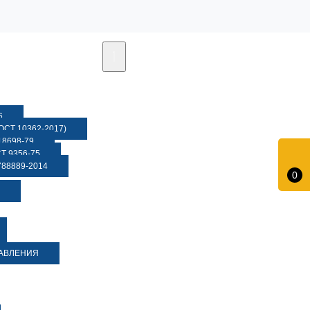
6
СТ 10362-2017)
8698-79
 9356-75
88889-2014
0
ДАВЛЕНИЯ