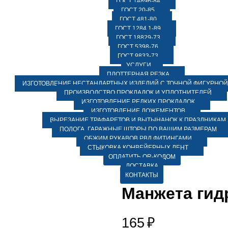
ГОСТ 14896-84
ГОСТ 20-85
ГОСТ 481-80
ГОСТ 1284.1-89
ГОСТ 18829-73
ГОСТ 5398-76
ГОСТ 9833-73
УСЛУГИ
ПЛОТТЕРНАЯ РЕЗКА
ИЗГОТОВЛЕНИЕ НЕСТАНДАРТНЫХ ИЗДЕЛИЙ С ТОЧНОЙ ФИГУРНОЙ
ПРОИЗВОДСТВО ПРОКЛАДОК И УПЛОТНИТЕЛЕЙ
ИЗГОТОВЛЕНИЕ РЕДКИХ ПРОКЛАДОК
ИЗГОТОВЛЕНИЕ ЛОЖЕМЕНТОВ
ВЫРЕЗАНИЕ ТРАФАРЕТОВ И ВЫТЫНАНОК К ПРАЗДНИКАМ
ПОЛОГА, ГАРАЖНЫЕ ШТОРЫ ПО ВАШИМ РАЗМЕРАМ
ОБЖИМ РУКАВОВ РВД ФИТИНГАМИ
СТЫКОВКА КОНВЕЙЕРНЫХ ЛЕНТ
ОПЛАТИТЬ QR-КОДОМ
ДОСТАВКА
КОНТАКТЫ
Манжета гид
165
₽