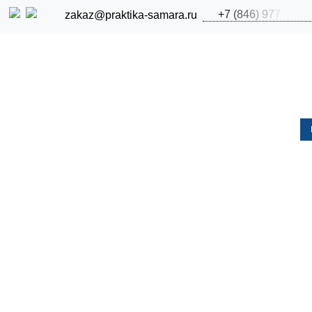
+
7
(
8
4
6
)
9
7
7
zakaz@praktika-samara.ru