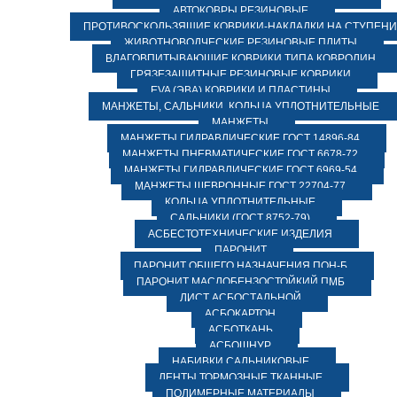
АВТОКОВРЫ РЕЗИНОВЫЕ
ПРОТИВОСКОЛЬЗЯЩИЕ КОВРИКИ-НАКЛАДКИ НА СТУПЕН
ЖИВОТНОВОДЧЕСКИЕ РЕЗИНОВЫЕ ПЛИТЫ
ВЛАГОВПИТЫВАЮЩИЕ КОВРИКИ ТИПА КОВРОЛИН
ГРЯЗЕЗАЩИТНЫЕ РЕЗИНОВЫЕ КОВРИКИ
EVA (ЭВА) КОВРИКИ И ПЛАСТИНЫ
МАНЖЕТЫ, САЛЬНИКИ, КОЛЬЦА УПЛОТНИТЕЛЬНЫЕ
МАНЖЕТЫ
МАНЖЕТЫ ГИДРАВЛИЧЕСКИЕ ГОСТ 14896-84
МАНЖЕТЫ ПНЕВМАТИЧЕСКИЕ ГОСТ 6678-72
МАНЖЕТЫ ГИДРАВЛИЧЕСКИЕ ГОСТ 6969-54
МАНЖЕТЫ ШЕВРОННЫЕ ГОСТ 22704-77
КОЛЬЦА УПЛОТНИТЕЛЬНЫЕ
САЛЬНИКИ (ГОСТ 8752-79)
АСБЕСТОТЕХНИЧЕСКИЕ ИЗДЕЛИЯ
ПАРОНИТ
ПАРОНИТ ОБЩЕГО НАЗНАЧЕНИЯ ПОН-Б
ПАРОНИТ МАСЛОБЕНЗОСТОЙКИЙ ПМБ
ЛИСТ АСБОСТАЛЬНОЙ
АСБОКАРТОН
АСБОТКАНЬ
АСБОШНУР
НАБИВКИ САЛЬНИКОВЫЕ
ЛЕНТЫ ТОРМОЗНЫЕ ТКАННЫЕ
ПОЛИМЕРНЫЕ МАТЕРИАЛЫ