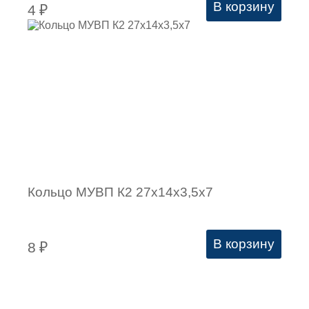
В корзину
4
₽
Кольцо МУВП К2 27х14х3,5х7
В корзину
8
₽